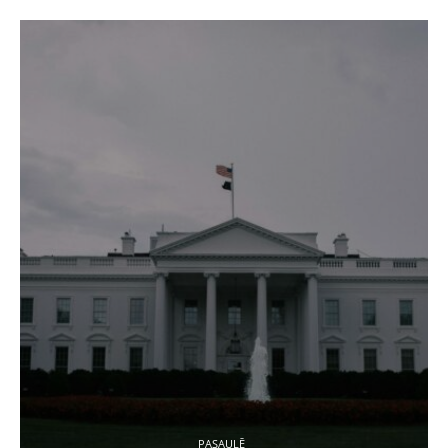
PASAULĒ