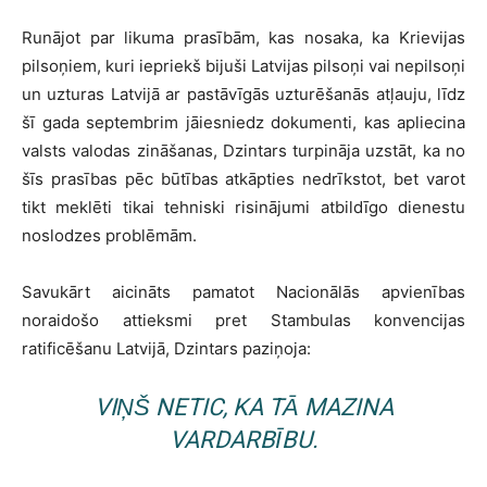
Runājot par likuma prasībām, kas nosaka, ka Krievijas
pilsoņiem, kuri iepriekš bijuši Latvijas pilsoņi vai nepilsoņi
un uzturas Latvijā ar pastāvīgās uzturēšanās atļauju, līdz
šī gada septembrim jāiesniedz dokumenti, kas apliecina
valsts valodas zināšanas, Dzintars turpināja uzstāt, ka no
šīs prasības pēc būtības atkāpties nedrīkstot, bet varot
tikt meklēti tikai tehniski risinājumi atbildīgo dienestu
noslodzes problēmām.
Savukārt aicināts pamatot Nacionālās apvienības
noraidošo attieksmi pret Stambulas konvencijas
ratificēšanu Latvijā, Dzintars paziņoja:
VIŅŠ NETIC, KA TĀ MAZINA
VARDARBĪBU.