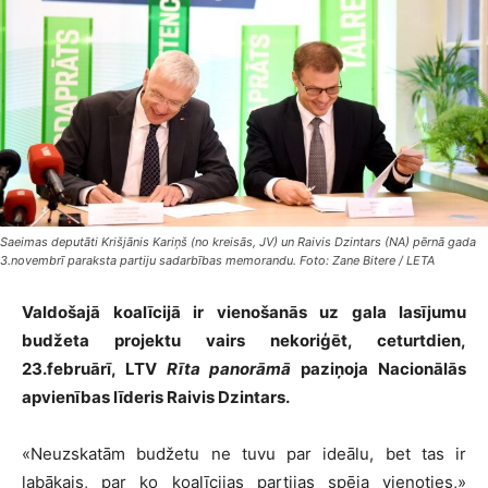
Saeimas deputāti Krišjānis Kariņš (no kreisās, JV) un Raivis Dzintars (NA) pērnā gada
3.novembrī paraksta partiju sadarbības memorandu. Foto: Zane Bitere / LETA
Valdošajā koalīcijā ir vienošanās uz gala lasījumu
budžeta projektu vairs nekoriģēt, ceturtdien,
23.februārī, LTV
Rīta panorāmā
paziņoja Nacionālās
apvienības līderis Raivis Dzintars.
«Neuzskatām budžetu ne tuvu par ideālu, bet tas ir
labākais, par ko koalīcijas partijas spēja vienoties,»