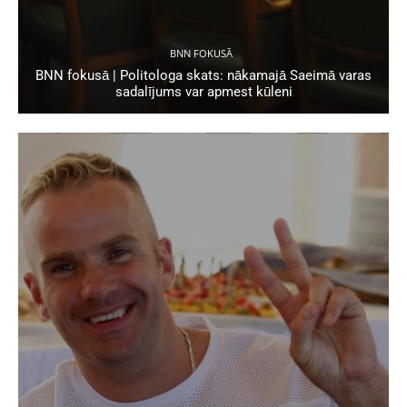
BNN FOKUSĀ
BNN fokusā | Politologa skats: nākamajā Saeimā varas
sadalījums var apmest kūleni