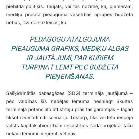
piebilda politiķis. Taujāts, vai tas nozīmē, ka, piemēram,
mediķu prasītā pieauguma veselības aprūpes budžetā
nebūs, Dzintars izteicās, ka
PEDAGOGU ATALGOJUMA
PIEAUGUMA GRAFIKS, MEDIĶU ALGAS
IR JAUTĀJUMI, PAR KURIEM
TURPINĀT LEMT PĒC BUDŽETA
PIEŅEMŠANAS.
Sašķidrinātās dabasgāzes (SDG) termināļa jautājumā –
pēc valdības šīs nedēļas lēmuma nesniegt Skultes
termināļa potenciālo attīstītāju prasītās garantijas – tagad
tikšot izvērtēti citi scenāriji. Tostarp, tiks vērtēta iespēja
valsts kapitālsabiedrībām iesaistīties šādā projektā, taču
nekādi lēmumi pieņemti vēl nav.