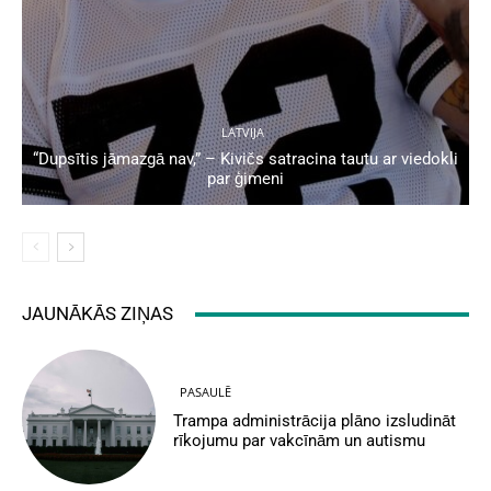
LATVIJA
“Dupsītis jāmazgā nav,” – Kivičs satracina tautu ar viedokli
par ģimeni
JAUNĀKĀS ZIŅAS
PASAULĒ
Trampa administrācija plāno izsludināt
rīkojumu par vakcīnām un autismu