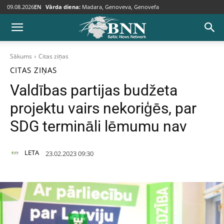
09.08.2026
EN
Vārda diena:
Madara, Genoveva, Genovefa
Sākums
Citas ziņas
CITAS ZIŅAS
Valdības partijas budžeta
projektu vairs nekoriģēs, par
SDG termināli lēmumu nav
LETA
23.02.2023 09:30