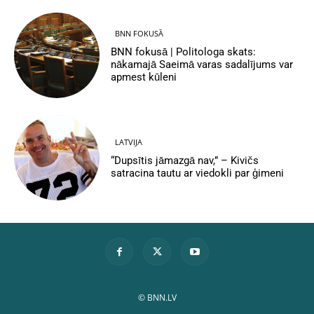
BNN FOKUSĀ
BNN fokusā | Politologa skats:
nākamajā Saeimā varas sadalījums var
apmest kūleni
LATVIJA
“Dupsītis jāmazgā nav,” – Kivičs
satracina tautu ar viedokli par ģimeni
© BNN.LV