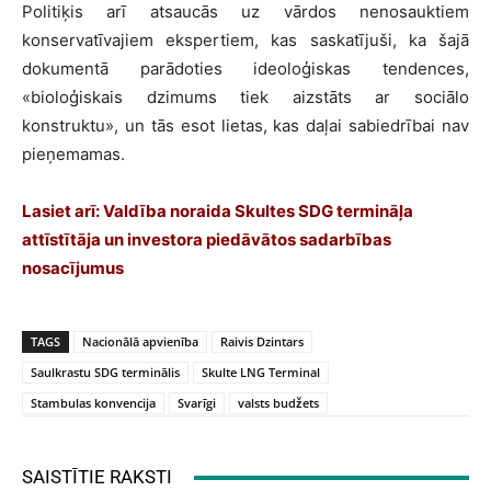
Politiķis arī atsaucās uz vārdos nenosauktiem
konservatīvajiem ekspertiem, kas saskatījuši, ka šajā
dokumentā parādoties ideoloģiskas tendences,
«bioloģiskais dzimums tiek aizstāts ar sociālo
konstruktu», un tās esot lietas, kas daļai sabiedrībai nav
pieņemamas.
Lasiet arī:
Valdība noraida Skultes SDG termināļa
attīstītāja un investora piedāvātos sadarbības
nosacījumus
TAGS
Nacionālā apvienība
Raivis Dzintars
Saulkrastu SDG terminālis
Skulte LNG Terminal
Stambulas konvencija
Svarīgi
valsts budžets
SAISTĪTIE RAKSTI