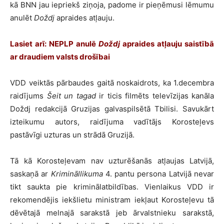
kā BNN jau iepriekš ziņoja, padome ir pieņēmusi lēmumu
anulēt
Doždj
apraides atļauju.
Lasiet arī:
NEPLP anulē
Doždj
apraides atļauju saistībā
ar draudiem valsts drošībai
VDD veiktās pārbaudes gaitā noskaidrots, ka 1.decembra
raidījums
Šeit un tagad
ir ticis filmēts televīzijas kanāla
Doždj redakcijā Gruzijas galvaspilsētā Tbilisi. Savukārt
izteikumu autors, raidījuma vadītājs Korosteļevs
pastāvīgi uzturas un strādā Gruzijā.
Tā kā Korosteļevam nav uzturēšanās atļaujas Latvijā,
saskaņā ar
Krimināllikuma
4. pantu persona Latvijā nevar
tikt saukta pie kriminālatbildības. Vienlaikus VDD ir
rekomendējis iekšlietu ministram iekļaut Korosteļevu tā
dēvētajā melnajā sarakstā jeb ārvalstnieku sarakstā,