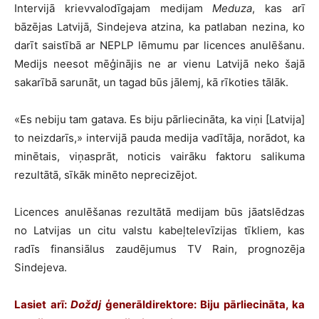
Intervijā krievvalodīgajam medijam
Meduza
, kas arī
bāzējas Latvijā, Sindejeva atzina, ka patlaban nezina, ko
darīt saistībā ar NEPLP lēmumu par licences anulēšanu.
Medijs neesot mēģinājis ne ar vienu Latvijā neko šajā
sakarībā sarunāt, un tagad būs jālemj, kā rīkoties tālāk.
«Es nebiju tam gatava. Es biju pārliecināta, ka viņi [Latvija]
to neizdarīs,» intervijā pauda medija vadītāja, norādot, ka
minētais, viņasprāt, noticis vairāku faktoru salikuma
rezultātā, sīkāk minēto neprecizējot.
Licences anulēšanas rezultātā medijam būs jāatslēdzas
no Latvijas un citu valstu kabeļtelevīzijas tīkliem, kas
radīs finansiālus zaudējumus TV Rain, prognozēja
Sindejeva.
Lasiet arī:
Doždj
ģenerāldirektore: Biju pārliecināta, ka