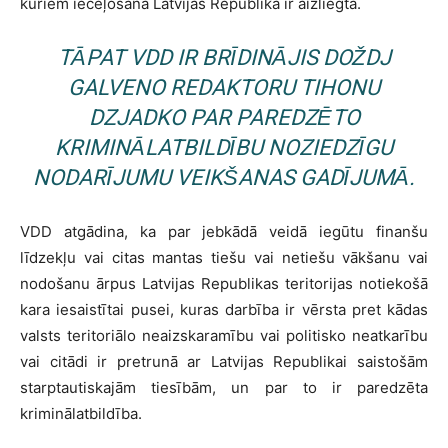
kuriem ieceļošana Latvijas Republikā ir aizliegta.
TĀPAT VDD IR BRĪDINĀJIS DOŽDJ
GALVENO REDAKTORU TIHONU
DZJADKO PAR PAREDZĒTO
KRIMINĀLATBILDĪBU NOZIEDZĪGU
NODARĪJUMU VEIKŠANAS GADĪJUMĀ.
VDD atgādina, ka par jebkādā veidā iegūtu finanšu
līdzekļu vai citas mantas tiešu vai netiešu vākšanu vai
nodošanu ārpus Latvijas Republikas teritorijas notiekošā
kara iesaistītai pusei, kuras darbība ir vērsta pret kādas
valsts teritoriālo neaizskaramību vai politisko neatkarību
vai citādi ir pretrunā ar Latvijas Republikai saistošām
starptautiskajām tiesībām, un par to ir paredzēta
kriminālatbildība.