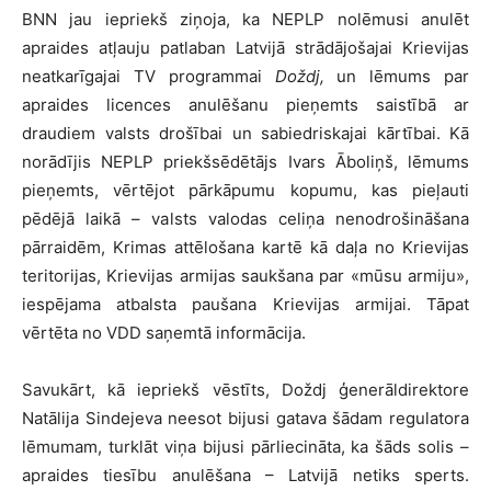
BNN jau iepriekš ziņoja, ka NEPLP nolēmusi anulēt
apraides atļauju patlaban Latvijā strādājošajai Krievijas
neatkarīgajai TV programmai
Doždj,
un lēmums par
apraides licences anulēšanu pieņemts saistībā ar
draudiem valsts drošībai un sabiedriskajai kārtībai. Kā
norādījis NEPLP priekšsēdētājs Ivars Āboliņš, lēmums
pieņemts, vērtējot pārkāpumu kopumu, kas pieļauti
pēdējā laikā – valsts valodas celiņa nenodrošināšana
pārraidēm, Krimas attēlošana kartē kā daļa no Krievijas
teritorijas, Krievijas armijas saukšana par «mūsu armiju»,
iespējama atbalsta paušana Krievijas armijai. Tāpat
vērtēta no VDD saņemtā informācija.
Savukārt, kā iepriekš vēstīts, Doždj ģenerāldirektore
Natālija Sindejeva neesot bijusi gatava šādam regulatora
lēmumam, turklāt viņa bijusi pārliecināta, ka šāds solis –
apraides tiesību anulēšana – Latvijā netiks sperts.