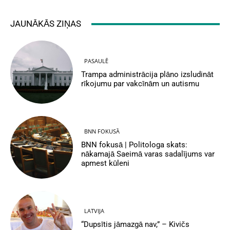
JAUNĀKĀS ZIŅAS
PASAULĒ
Trampa administrācija plāno izsludināt
rīkojumu par vakcīnām un autismu
BNN FOKUSĀ
BNN fokusā | Politologa skats:
nākamajā Saeimā varas sadalījums var
apmest kūleni
LATVIJA
“Dupsītis jāmazgā nav,” – Kivičs