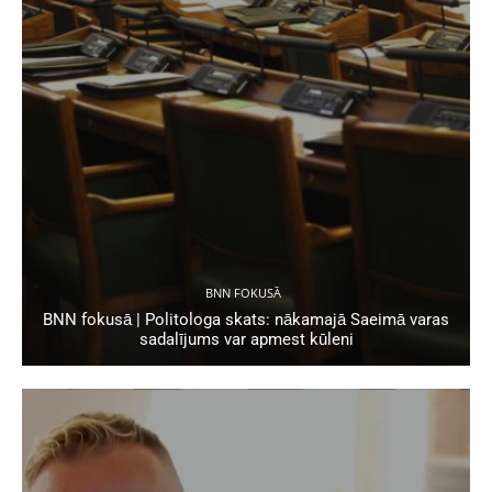
BNN FOKUSĀ
BNN fokusā | Politologa skats: nākamajā Saeimā varas
sadalījums var apmest kūleni