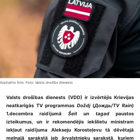
Ilustratīvs foto. Foto: Valsts drošībs dienests
Valsts drošības dienests (VDD) ir izvērtējis Krievijas
neatkarīgās TV programmas
Doždj
(
Дождь/TV Rain
)
1.decembra raidījumā
Šeit un tagad
paustos
izteikumus, un ir rekomendējis iekšlietu ministram
iekļaut raidījuma Alekseju Korosteļevu tā dēvētajā
melnajā sarakstā jeb ārvalstnieku sarakstā, kuriem