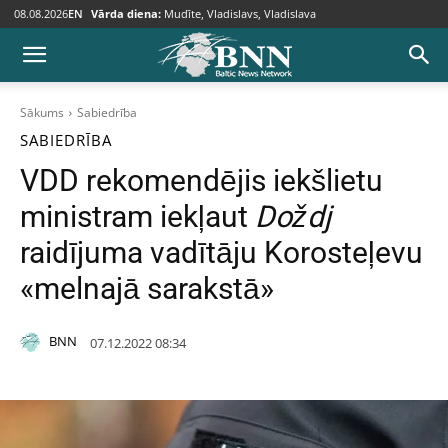
08.08.2026
EN
Vārda diena:
Mudīte, Vladislavs, Vladislava
Sākums
Sabiedrība
SABIEDRĪBA
VDD rekomendējis iekšlietu
ministram iekļaut
Doždj
raidījuma vadītāju Korosteļevu
«melnajā sarakstā»
BNN
07.12.2022 08:34