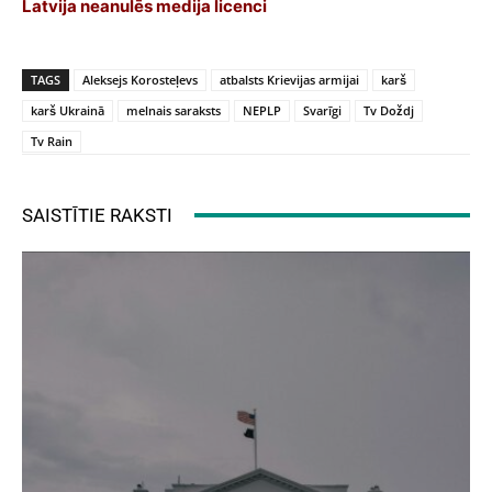
Latvija neanulēs medija licenci
TAGS
Aleksejs Korosteļevs
atbalsts Krievijas armijai
karš
karš Ukrainā
melnais saraksts
NEPLP
Svarīgi
Tv Doždj
Tv Rain
SAISTĪTIE RAKSTI