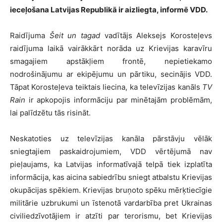
ieceļošana Latvijas Republikā ir aizliegta, informē VDD.
Raidījuma
Šeit un tagad
vadītājs Aleksejs Korosteļevs
raidījuma laikā vairākkārt norāda uz Krievijas karavīru
smagajiem apstākļiem frontē, nepietiekamo
nodrošinājumu ar ekipējumu un pārtiku, secinājis VDD.
Tāpat Korosteļeva teiktais liecina, ka televīzijas kanāls
TV
Rain
ir apkopojis informāciju par minētajām problēmām,
lai palīdzētu tās risināt.
Neskatoties uz televīzijas kanāla pārstāvju vēlāk
sniegtajiem paskaidrojumiem, VDD vērtējumā nav
pieļaujams, ka Latvijas informatīvajā telpā tiek izplatīta
informācija, kas aicina sabiedrību sniegt atbalstu Krievijas
okupācijas spēkiem. Krievijas bruņoto spēku mērķtiecīgie
militārie uzbrukumi un īstenotā vardarbība pret Ukrainas
civiliedzīvotājiem ir atzīti par terorismu, bet Krievijas