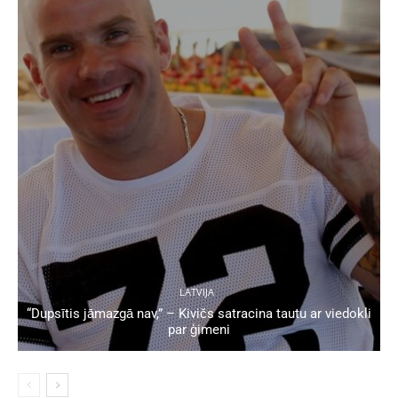
LATVIJA
“Dupsītis jāmazgā nav,” – Kivičs satracina tautu ar viedokli
par ģimeni