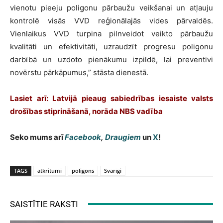
vienotu pieeju poligonu pārbaužu veikšanai un atļauju
kontrolē visās VVD reģionālajās vides pārvaldēs.
Vienlaikus VVD turpina pilnveidot veikto pārbaužu
kvalitāti un efektivitāti, uzraudzīt progresu poligonu
darbībā un uzdoto pienākumu izpildē, lai preventīvi
novērstu pārkāpumus,” stāsta dienestā.
Lasiet arī: Latvijā pieaug sabiedrības iesaiste valsts
drošības stiprināšanā, norāda NBS vadība
Seko mums arī
Facebook
,
Draugiem
un
X
!
TAGS
atkritumi
poligons
Svarīgi
SAISTĪTIE RAKSTI