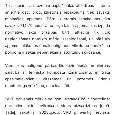
To apliecina arī ražotāju paplašinātās atbildības sistēmu
sniegtie dati, proti, izlietotais iepakojums tiek savākts
minimālos apjomos. Pērn izlietotais iepakojums tika
savākts 71,14% apmērā no tirgū laistā apjoma, kas izpilda
normatīvo aktu prasības 67% attiecīgi tik, cik
nepieciešams noteikto mērķu sasniegšanai, un pārējais
apjoms lielākoties nonāk poligonos. Atkritumu nonākšana
poligonā ir sekas nepietiekamai atkritumu šķirošanai.
Vienlaikus poligonu pārbaudēs iezīmējušās nepilnības
saistībā ar tehniskā komposta izmantošanu, infiltrāta
apsaimniekošanu, virszemes un pazemes ūdeņu
monitoringa veikšanu, datu kvalitāti.
“VVD galvenais mērķis poligonu uzraudzībā ir nodrošināt
normatīvo aktu ievērošanu vides aizsardzības jomā.
Tādēļ, sākot ar 2023.gadu, VVD pilnvērtīgi ieviesis