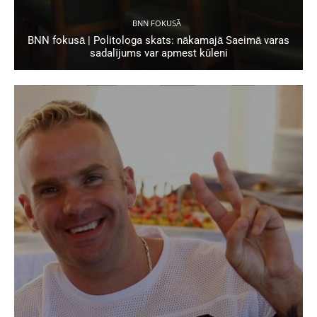
BNN FOKUSĀ
BNN fokusā | Politologa skats: nākamajā Saeimā varas
sadalījums var apmest kūleni