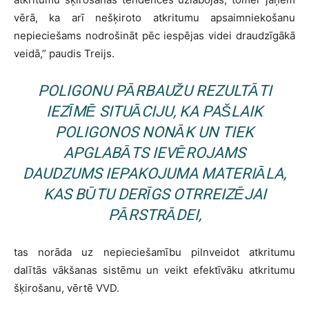
vērā, ka arī nešķiroto atkritumu apsaimniekošanu
nepieciešams nodrošināt pēc iespējas videi draudzīgākā
veidā,” paudis Treijs.
POLIGONU PĀRBAUŽU REZULTĀTI
IEZĪMĒ SITUĀCIJU, KA PAŠLAIK
POLIGONOS NONĀK UN TIEK
APGLABĀTS IEVĒROJAMS
DAUDZUMS IEPAKOJUMA MATERIĀLA,
KAS BŪTU DERĪGS OTRREIZĒJAI
PĀRSTRĀDEI,
tas norāda uz nepieciešamību pilnveidot atkritumu
dalītās vākšanas sistēmu un veikt efektīvāku atkritumu
šķirošanu, vērtē VVD.