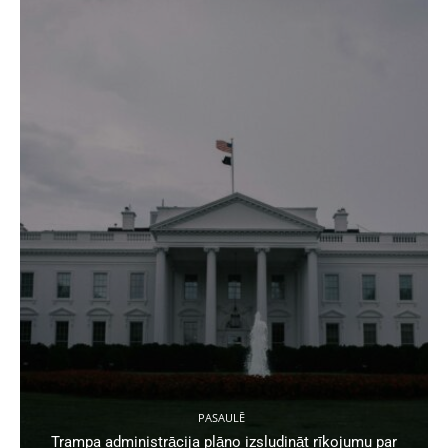
PASAULĒ
Trampa administrācija plāno izsludināt rīkojumu par