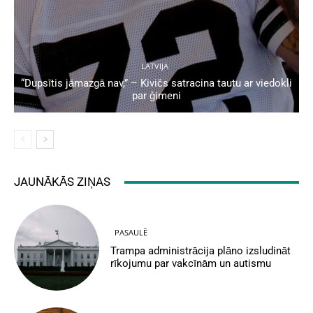
LATVIJA
“Dupsītis jāmazgā nav,” – Kivičs satracina tautu ar viedokli
par ģimeni
JAUNĀKĀS ZIŅAS
PASAULĒ
Trampa administrācija plāno izsludināt
rīkojumu par vakcīnām un autismu