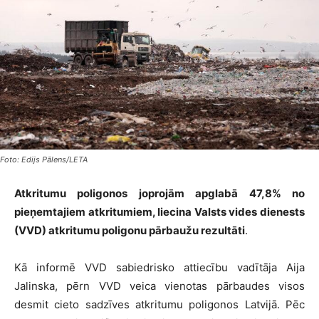
Foto: Edijs Pālens/LETA
Atkritumu poligonos joprojām apglabā 47,8% no
pieņemtajiem atkritumiem, liecina Valsts vides dienests
(VVD) atkritumu poligonu pārbaužu rezultāti
.
Kā informē VVD sabiedrisko attiecību vadītāja Aija
Jalinska, pērn VVD veica vienotas pārbaudes visos
desmit cieto sadzīves atkritumu poligonos Latvijā. Pēc