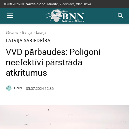
08.08.2026
EN
Vārda diena:
Mudīte, Vladislavs, Vladislava
Sākums
Baltija
Latvija
LATVIJA
SABIEDRĪBA
VVD pārbaudes: Poligoni
neefektīvi pārstrādā
atkritumus
BNN
05.07.2024 12:36