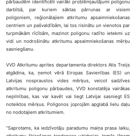
pārbaudēm identificēti vairāki problēmjautājumi poligonu
darbībā, par kuriem sāktas pārrunas ar visiem
poligoniem, reģionālajiem atkritumu apsaimniekošanas
centriem un pašvaldībām, lai tos risinātu un vienotos par
turpmākām rīcībām, mazinot poligonu radīto ietekmi uz
vidi un nodrošinātu atkritumu apsaimniekošanas mērķu
sasniegšanu.
VVD Atkritumu aprites departamenta direktors Atis Treijs
atgādina, ka, ņemot vērā Eiropas Savienības (ES) un
Latvijas nospraustos vides mērķus, veicot sadzīves
atkritumu poligonu pārbaudes, VVD konstatēja vairākas
nepilnības, kas var kavēt vai liegt Latvijai sasniegt ES
noteiktos mērķus. Poligonos joprojām apglabā lielu daļu
no nodotajiem atkritumiem.
“Saprotams, ka iedzīvotāju paradumu maiņa prasa laiku,
atkritumu šķirošanas tendences uzlabojas, tomēr jāņem