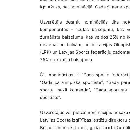
Igo Ažuks, bet nominācijā “Gada ģimene spo
Uzvarētājs desmit nominācijās tika no
komponentes – tautas balsojumu, kas v
žurnālistu balsojumu, kas veidos 25% no k
nevienai no balvām, un ir Latvijas Olimpis
(LPK) un Latvijas Sporta federāciju padomes 
25% no kopējā balsojuma.
Šīs nominācijas ir: “Gada sporta federācij
“Gada paralimpiskā sportiste”, “Gada par
sporta mazā komanda”, “Gada sportists t
sportists”.
Uzvarētājus vēl piecās nominācijās nosaka c
Latvijas Sporta izglītības iestāžu direktor
Bērnu slimnīcas fonds, gada sporta žurnāli