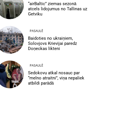
“airBaltic” ziemas sezonā
atcels lidojumus no Tallinas uz
Getviku
PASAULĒ
Baidoties no ukraiņiem,
Solovjovs Krievijai paredz
Doņeckas likteni
PASAULĒ
Sedokovu atkal nosauc par
“melno atraitni”, viņa nepaliek
atbildi parādā