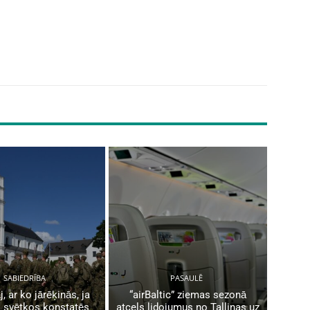
SABIEDRĪBA
PASAULĒ
j, ar ko jārēķinās, ja
“airBaltic” ziemas sezonā
 svētkos konstatēs
atcels lidojumus no Tallinas uz