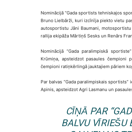
Nominācijā “Gada sportists tehniskajos spor
Bruno Lielbārži, kuri izcīnīja piekto vietu
autosportistu Jāni Baumani, motosportistu 
rallija ekipāža Mārtiņš Sesks un Renārs Fran
Nominācijā “Gada paralimpiskā sportist
Krūmiņa, apsteidzot pasaules čempioni p
čempioni ratiņkērlingā jauktajiem pāriem k
Par balvas “Gada paralimpiskais sportists”
Apinis, apsteidzot Agri Lasmanu un pasaule
CĪŅĀ PAR “GA
BALVU VĪRIEŠU