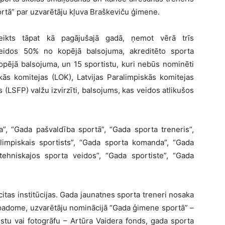
rtā” par uzvarētāju kļuva Braškeviču ģimene.
teikts tāpat kā pagājušajā gadā, ņemot vērā trīs
eidos 50% no kopējā balsojuma, akreditēto sporta
opējā balsojuma, un 15 sportistu, kuri nebūs nominēti
kās komitejas (LOK), Latvijas Paralimpiskās komitejas
(LSFP) valžu izvirzīti, balsojums, kas veidos atlikušos
a”, “Gada pašvaldība sportā”, “Gada sporta treneris”,
alimpiskais sportists”, “Gada sporta komanda”, “Gada
ehniskajos sporta veidos”, “Gada sportiste”, “Gada
itas institūcijas. Gada jaunatnes sporta treneri nosaka
u padome, uzvarētāju nominācijā “Gada ģimene sportā” –
stu vai fotogrāfu – Artūra Vaidera fonds, gada sporta