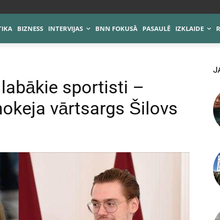
TIKA
BIZNESS
INTERVIJAS
BNN FOKUSĀ
PASAULĒ
IZKLAIDE
J
labākie sportisti –
hokeja vārtsargs Šilovs