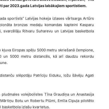
ti par 2023.gada Latvijas labākajiem sportistiem.
a sportists” Latvijas hokeja izlases vārtsargs Artūrs
mpionāta bronzas medaļu komandas kapteini Kasparu
i, svarcēlāju Ritvaru Suharevu un Latvijas basketbola
ju kļuva Eiropas spēļu 5000 metru skriešanā čempione,
0 un 5000 metru distancēs, kā arī daudzu rekordu
une.
distanču slēpotāju Patrīciju Eiduku, ložu šāvēju Agati
pludmales volejbolistes Tīna Graudiņa un Anastasija
Mārtiņu Botu un Robertu Plūmi, Emīla Cipuļa pilotēto
3 basketbola izlašu kvartetus.