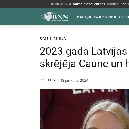
07.08.2026
EN
Vārda diena:
Alfrēds, Madars, Fredis
BALTIJA
SABIEDRĪBA
POLI
Sākums
Sabiedrība
SABIEDRĪBA
2023.gada Latvijas 
skrējēja Caune un 
LETA
18 janvāris, 2024