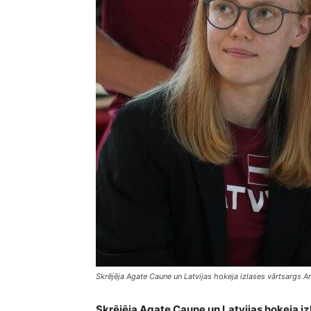
Skrējēja Agate Caune un Latvijas hokeja izlases vārtsargs A
Skrējēja Agate Caune un Latvijas hokeja izla