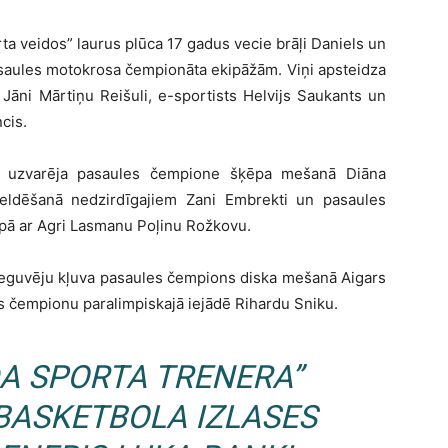
ta veidos” laurus plūca 17 gadus vecie brāļi Daniels un
 pasaules motokrosa čempionāta ekipāžām. Viņi apsteidza
Jāni Mārtiņu Reišuli, e-sportists Helvijs Saukants un
cis.
e” uzvarēja pasaules čempione šķēpa mešanā Diāna
eldēšanā nedzirdīgajiem Zani Embrekti un pasaules
opā ar Agri Lasmanu Poļinu Rožkovu.
 ieguvēju kļuva pasaules čempions diska mešanā Aigars
s čempionu paralimpiskajā iejādē Rihardu Sniku.
DA SPORTA TRENERA”
 BASKETBOLA IZLASES