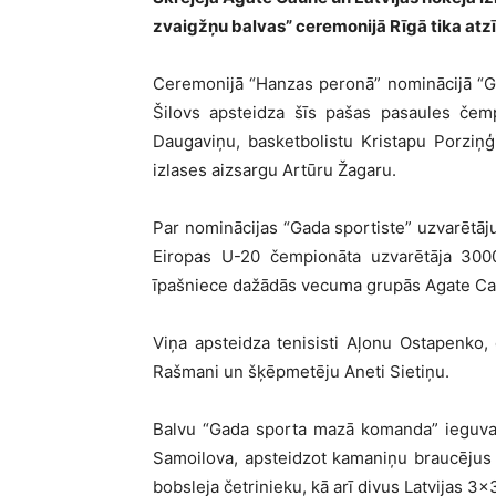
zvaigžņu balvas” ceremonijā Rīgā tika atzī
Ceremonijā “Hanzas peronā” nominācijā “Gad
Šilovs apsteidza šīs pašas pasaules če
Daugaviņu, basketbolistu Kristapu Porziņģ
izlases aizsargu Artūru Žagaru.
Par nominācijas “Gada sportiste” uzvarētā
Eiropas U-20 čempionāta uzvarētāja 300
īpašniece dažādās vecuma grupās Agate Ca
Viņa apsteidza tenisisti Aļonu Ostapenko, 
Rašmani un šķēpmetēju Aneti Sietiņu.
Balvu “Gada sporta mazā komanda” ieguva 
Samoilova, apsteidzot kamaniņu braucējus 
bobsleja četrinieku, kā arī divus Latvijas 3×