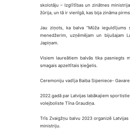
skolotāju – Izglītības un zinātnes ministri
žūrija, un tā ir vienīgā, kas bija zināma pir
Jau ziņots, ka balva “Mūža ieguldījums s
menedžerim, uzņēmējam un bijušajam Lat
Japiņam.
Visiem laureātiem balvās tika pasniegts m
smagais apzeltītais ķieģelis.
Ceremoniju vadīja Baiba Sipeniece- Gavare 
2022.gadā par Latvijas labākajiem sportistie
volejboliste Tīna Graudiņa.
Trīs Zvaigžņu balvu 2023 organizē Latvijas 
ministriju.