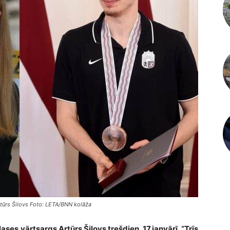
rtūrs Šilovs Foto: LETA/BNN kolāža
ses vārtsargs Artūrs Šilovs trešdien, 17.janvārī, “Trīs