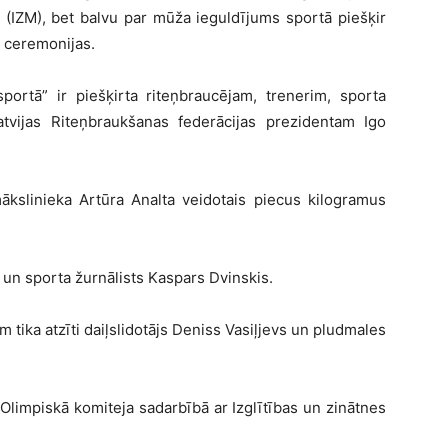
ja (IZM), bet balvu par mūža ieguldījums sportā piešķir
ms ceremonijas.
portā” ir piešķirta riteņbraucējam, trenerim, sporta
vijas Riteņbraukšanas federācijas prezidentam Igo
ākslinieka Artūra Analta veidotais piecus kilogramus
un sporta žurnālists Kaspars Dvinskis.
m tika atzīti daiļslidotājs Deniss Vasiļjevs un pludmales
Olimpiskā komiteja sadarbībā ar Izglītības un zinātnes