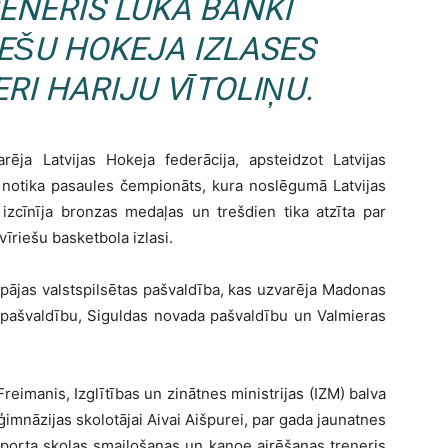
ENERIS LUKA BANKI
IEŠU HOKEJA IZLASES
RI HARIJU VĪTOLIŅU.
rēja Latvijas Hokeja federācija, apsteidzot Latvijas
ā notika pasaules čempionāts, kura noslēgumā Latvijas
izcīnīja bronzas medaļas un trešdien tika atzīta par
īriešu basketbola izlasi.
epājas valstspilsētas pašvaldība, kas uzvarēja Madonas
 pašvaldību, Siguldas novada pašvaldību un Valmieras
Freimanis, Izglītības un zinātnes ministrijas (IZM) balva
imnāzijas skolotājai Aivai Aišpurei, par gada jaunatnes
Sporta skolas smaiļošanas un kanoe airēšanas treneris