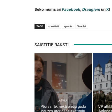
Seko mums arī
Facebook
,
Draugiem
un
X
!
TAGS
sportisti
sports
Svarīgi
SAISTĪTIE RAKSTI
LATVIJA
Pēc vairāk nekā piecu gadu
VP atklā
pauzes atgriežas skatītāju
Aglonas