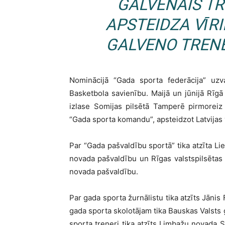
GALVENAIS TR
APSTEIDZA VĪR
GALVENO TRENE
Nominācijā “Gada sporta federācija” uzva
Basketbola savienību. Maijā un jūnijā Rīg
izlase Somijas pilsētā Tamperē pirmoreiz 
“Gada sporta komandu”, apsteidzot Latvijas v
Par “Gada pašvaldību sportā” tika atzīta Li
novada pašvaldību un Rīgas valstspilsētas
novada pašvaldību.
Par gada sporta žurnālistu tika atzīts Jānis 
gada sporta skolotājam tika Bauskas Valsts ģ
sporta treneri tika atzīts Limbažu novada 