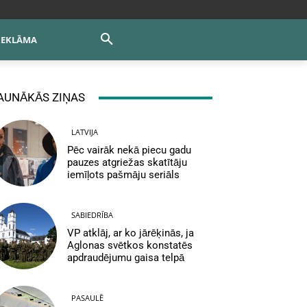
REKLĀMA
AUNĀKĀS ZIŅAS
LATVIJA
Pēc vairāk nekā piecu gadu
pauzes atgriežas skatītāju
iemīļots pašmāju seriāls
SABIEDRĪBA
VP atklāj, ar ko jārēķinās, ja
Aglonas svētkos konstatēs
apdraudējumu gaisa telpā
PASAULĒ