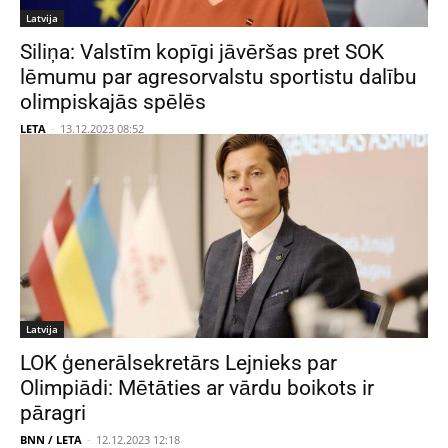
Latvija
Siliņa: Valstīm kopīgi jāvēršas pret SOK
lēmumu par agresorvalstu sportistu dalību
olimpiskajās spēlēs
LETA
-
13.12.2023 08:52
Latvija
LOK ģenerālsekretārs Lejnieks par
Olimpiādi: Mētāties ar vārdu boikots ir
pāragri
BNN / LETA
-
12.12.2023 12:18