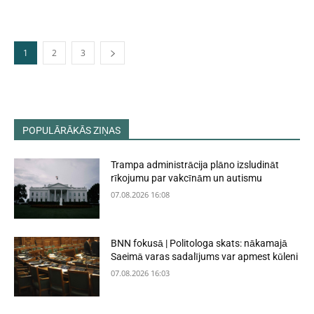
1
2
3
POPULĀRĀKĀS ZIŅAS
Trampa administrācija plāno izsludināt
rīkojumu par vakcīnām un autismu
07.08.2026 16:08
BNN fokusā | Politologa skats: nākamajā
Saeimā varas sadalījums var apmest kūleni
07.08.2026 16:03