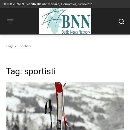
09.08.2026
EN
Vārda diena:
Madara, Genoveva, Genovefa
Tags
Sportisti
Tag:
sportisti