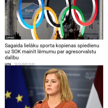
Latvija
Sagaida lielāku sporta kopienas spiedienu
uz SOK mainīt lēmumu par agresorvalstu
dalību
LETA
-
13.12.2023 15:01