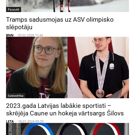
Pasaulē
Tramps sadusmojas uz ASV olimpisko
slēpotāju
BNN
-
09.02.2026 11:42
Sabiedrība
2023.gada Latvijas labākie sportisti –
skrējēja Caune un hokeja vārtsargs Šilovs
LETA
-
18.01.2024 09:29