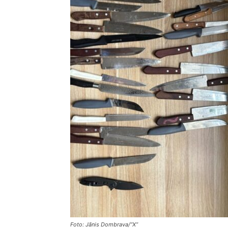
Foto: Jānis Dombrava/”X”