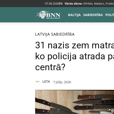
07.08.2026
EN
Vārda diena:
Alfrēds, Madars, Fredis
BALTIJA
SABIEDRĪBA
POLI
Sākums
Baltija
Latvija
LATVIJA
SABIEDRĪBA
31 nazis zem matr
ko policija atrada
centrā?
LETA
7 jūlijs, 2026