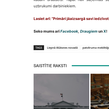
uzbrukumi darbiniekiem.
Lasiet arī: “Primāri jāaizsargā savi iedzīvo
Seko mums arī
Facebook
,
Draugiem
un
X
!
TAGS
Liepnā Alūksnes novadā
patvēruma meklētāju
SAISTĪTIE RAKSTI