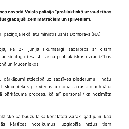
es novadā Valsts policija “profilaktiskā uzraudzības
žus glabājuši zem matračiem un spilveniem.
ī paziņoja iekšlietu ministrs Jānis Dombrava (NA).
oja, ka 27. jūnijā likumsargi sadarbībā ar citām
r kinologu iesaisti, veica profilaktiskos uzraudzības
pnā un Muceniekos.
umu pārkāpumi attiecībā uz sadzīves piederumu – nažu
ārt Muceniekos pie vienas personas atrasta marihuāna
īvā pārkāpuma process, kā arī personai tika nozīmēta
ktisko pārbaužu laikā konstatēti vairāki gadījumi, kad
ējās kārtības noteikumus, uzglabāja nažus tiem