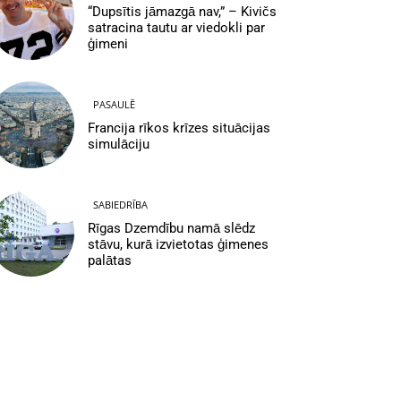
“Dupsītis jāmazgā nav,” – Kivičs
satracina tautu ar viedokli par
ģimeni
PASAULĒ
Francija rīkos krīzes situācijas
simulāciju
SABIEDRĪBA
Rīgas Dzemdību namā slēdz
stāvu, kurā izvietotas ģimenes
palātas