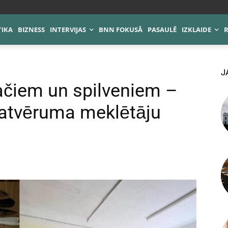
TIKA
BIZNESS
INTERVIJAS
BNN FOKUSĀ
PASAULĒ
IZKLAIDE
J
ačiem un spilveniem –
 patvēruma meklētāju