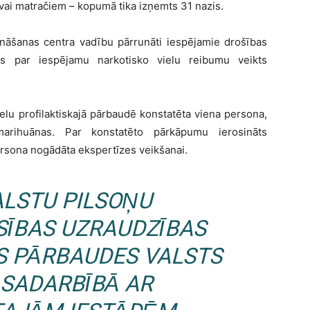
vai matračiem – kopumā tika izņemts 31 nazis.
ināšanas centra vadību pārrunāti iespējamie drošības
ās par iespējamu narkotisko vielu reibumu veikts
elu profilaktiskajā pārbaudē konstatēta viena persona,
arihuānas. Par konstatēto pārkāpumu ierosināts
ersona nogādāta ekspertīzes veikšanai.
ALSTU PILSOŅU
SĪBAS UZRAUDZĪBAS
S PĀRBAUDES VALSTS
 SADARBĪBĀ AR