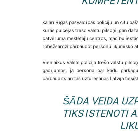
KOMPETENT
kā arī Rīgas pašvaldības policiju un citu paš
kurās pulcējas trešo valstu pilsoņi, gan da
patvēruma meklētāju centros, mācību iestādēs
robežsardzi pārbaudot personu likumisko at
Vienlaikus Valsts policija trešo valstu pils
gadījumos, ja persona par kādu pārkāpum
pārbaudīts arī tās uzturēšanās Latvijā tiesisk
ŠĀDA VEIDA UZ
TIKS ĪSTENOTI 
LIK