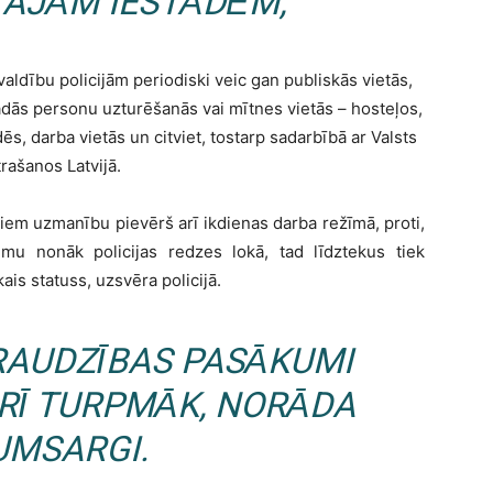
AJĀM IESTĀDĒM,
valdību policijām periodiski veic gan publiskās vietās,
žādās personu uzturēšanās vai mītnes vietās – hosteļos,
, darba vietās un citviet, tostarp sadarbībā ar Valsts
rašanos Latvijā.
oņiem uzmanību pievērš arī ikdienas darba režīmā, proti,
u nonāk policijas redzes lokā, tad līdztekus tiek
ais statuss, uzsvēra policijā.
RAUDZĪBAS PASĀKUMI
ARĪ TURPMĀK, NORĀDA
UMSARGI.