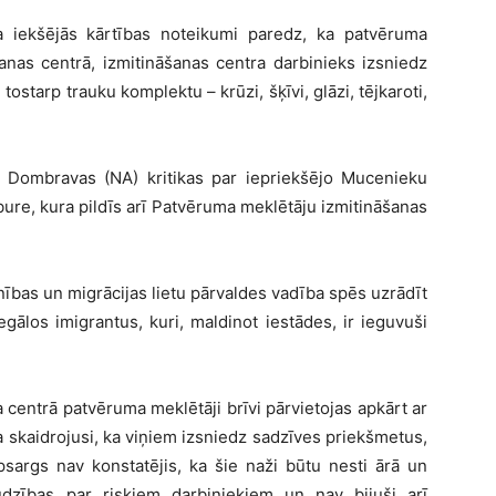
a iekšējās kārtības noteikumi paredz, ka patvēruma
anas centrā, izmitināšanas centra darbinieks izsniedz
 tostarp trauku komplektu – krūzi, šķīvi, glāzi, tējkaroti,
ņa Dombravas (NA) kritikas par iepriekšējo Mucenieku
bure, kura pildīs arī Patvēruma meklētāju izmitināšanas
nības un migrācijas lietu pārvaldes vadība spēs uzrādīt
gālos imigrantus, kuri, maldinot iestādes, ir ieguvuši
 centrā patvēruma meklētāji brīvi pārvietojas apkārt ar
a skaidrojusi, ka viņiem izsniedz sadzīves priekšmetus,
psargs nav konstatējis, ka šie naži būtu nesti ārā un
zības par riskiem darbiniekiem un nav bijuši arī