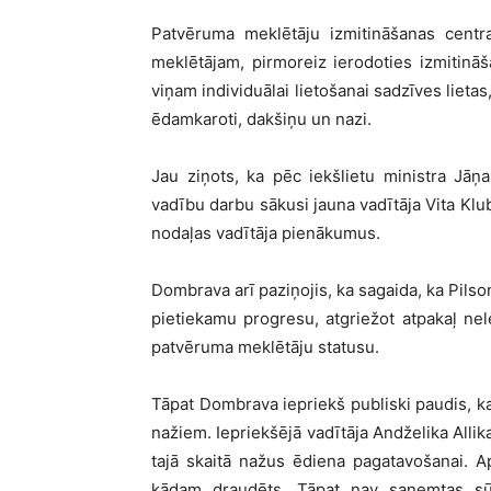
Patvēruma meklētāju izmitināšanas centr
meklētājam, pirmoreiz ierodoties izmitināš
viņam individuālai lietošanai sadzīves lietas,
ēdamkaroti, dakšiņu un nazi.
Jau ziņots, ka pēc iekšlietu ministra Jā
vadību darbu sākusi jauna vadītāja Vita Klu
nodaļas vadītāja pienākumus.
Dombrava arī paziņojis, ka sagaida, ka Pilso
pietiekamu progresu, atgriežot atpakaļ nele
patvēruma meklētāju statusu.
Tāpat Dombrava iepriekš publiski paudis, ka
nažiem. Iepriekšējā vadītāja Andželika Allik
tajā skaitā nažus ēdiena pagatavošanai. A
kādam draudēts. Tāpat nav saņemtas sūd