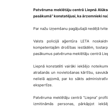
Patvēruma meklētāju centrā Liepnā Alūksn
pasākumā” konstatējusi, ka ārzemnieki na
Par nažu izņemšanu pagājušajā nedēļā tviter
Valsts policijā aģentūra LETA noskaidr
kompetentajām drošības iestādēm, tostarp a
pasākumus patvēruma meklētāju centrā Lie
Liepnā konstatēti vairāki iekšējo noteik
atrašanās un novietošanas kārtību, savuk
nelielā apjomā, par ko sākts administrat
ekspertīze.
Patvēruma meklētāju centrā “Liepna” profila
izmitināmās personas, pārkāpjot iekš