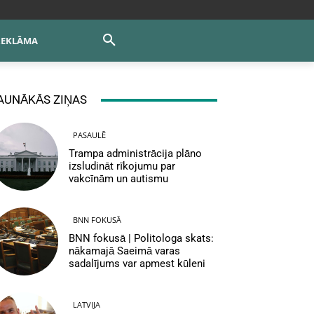
REKLĀMA
AUNĀKĀS ZIŅAS
PASAULĒ
Trampa administrācija plāno
izsludināt rīkojumu par
vakcīnām un autismu
BNN FOKUSĀ
BNN fokusā | Politologa skats:
nākamajā Saeimā varas
sadalījums var apmest kūleni
LATVIJA