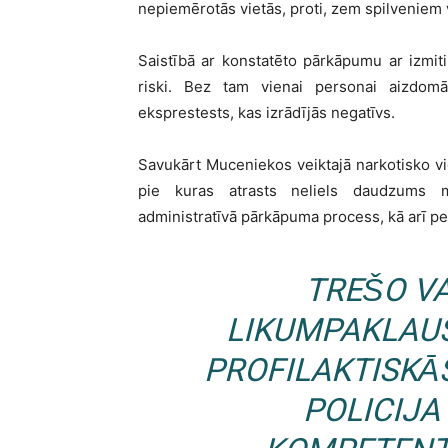
nepiemērotās vietās, proti, zem spilveniem 
Saistībā ar konstatēto pārkāpumu ar izmit
riski. Bez tam vienai personai aizdom
eksprestests, kas izrādījās negatīvs.
Savukārt Muceniekos veiktajā narkotisko vi
pie kuras atrasts neliels daudzums m
administratīvā pārkāpuma process, kā arī p
TREŠO V
LIKUMPAKLAU
PROFILAKTISKĀ
POLICIJA