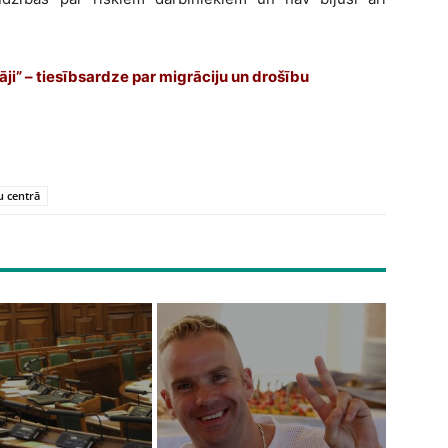
tāji” – tiesībsardze par migrāciju un drošību
 centrā