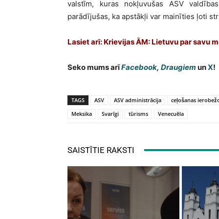
valstīm, kuras nokļuvušas ASV valdības
parādījušas, ka apstākļi var mainīties ļoti str
Lasiet arī: Krievijas ĀM: Lietuvu par savu m
Seko mums arī
Facebook
,
Draugiem
un
X
!
TAGS
ASV
ASV administrācija
ceļošanas ierobež
Meksika
Svarīgi
tūrisms
Venecuēla
SAISTĪTIE RAKSTI