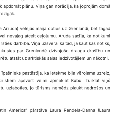
gāk apdomāt plānu. Viņa gan norādīja, ka joprojām domā
rdzīgāk.
ie Arruda) vēlējās maijā doties uz Grenlandi, bet tagad
, vai nevajag atcelt ceļojumu. Aruda sacīja, ka notikumi
rsties darbībā. Viņa uzsvēra, ka tad, ja kaut kas notiks,
raukusies par Grenlandē dzīvojošo draugu drošību un
tu atstāt uz arktiskās salas iedzīvotājiem un nākotni.
īpašnieks pastāstīja, ka ietekme bija vērojama uzreiz,
tūristiem apsvērt vēlmi apmeklēt Kubu. Turklāt viņš
rētu uzlaboties, jo tūrisms nemēdz plaukt nedrošos un
Latin America” pārstāve Laura Rendela-Danna (Laura