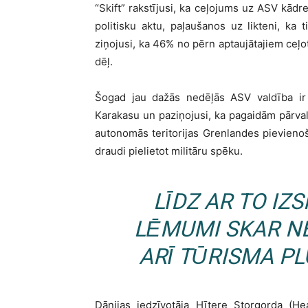
“Skift” rakstījusi, ka ceļojums uz ASV kādre
politisku aktu, paļaušanos uz likteni, ka 
ziņojusi, ka 46% no pērn aptaujātajiem ceļo
dēļ.
Šogad jau dažās nedēļās ASV valdība ir s
Karakasu un paziņojusi, ka pagaidām pārval
autonomās teritorijas Grenlandes pievienoša
draudi pielietot militāru spēku.
LĪDZ AR TO IZ
LĒMUMI SKAR NE
ARĪ TŪRISMA PL
Dānijas iedzīvotāja Hītere Storgorda (He