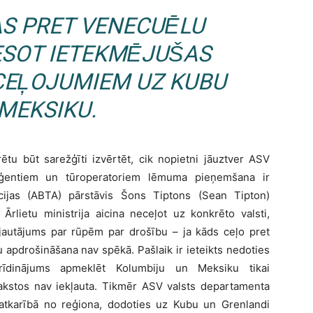
AS PRET VENECUĒLU
ESOT IETEKMĒJUŠAS
CEĻOJUMIEM UZ KUBU
 MEKSIKU.
ētu būt sarežģīti izvērtēt, cik nopietni jāuztver ASV
 aģentiem un tūroperatoriem lēmuma pieņemšana ir
cijas (ABTA) pārstāvis Šons Tiptons (Sean Tipton)
Ārlietu ministrija aicina neceļot uz konkrēto valsti,
 jautājums par rūpēm par drošību – ja kāds ceļo pret
u apdrošināšana nav spēkā. Pašlaik ir ieteikts nedoties
īdinājums apmeklēt Kolumbiju un Meksiku tikai
kstos nav iekļauta. Tikmēr ASV valsts departamenta
atkarībā no reģiona, dodoties uz Kubu un Grenlandi