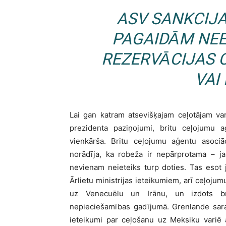
ASV SANKCIJ
PAGAIDĀM NE
REZERVĀCIJAS 
VAI
Lai gan katram atsevišķajam ceļotājam var
prezidenta paziņojumi, britu ceļojumu
vienkārša. Britu ceļojumu aģentu asociā
norādīja, ka robeža ir nepārprotama – ja 
nevienam neieteiks turp doties. Tas esot
Ārlietu ministrijas ieteikumiem, arī ceļojum
uz Venecuēlu un Irānu, un izdots br
nepieciešamības gadījumā. Grenlande sara
ieteikumi par ceļošanu uz Meksiku variē 