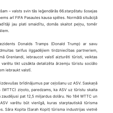
šam – valsts svin tās leģendārās 66.starpštatu šosejas
ems arī FIFA Pasaules kausa spēles. Normālā situācijā
dītāji jau plati smaidītu, domās skaitot peļņu, tomēr
liem.
ezidents Donalds Tramps (Donald Trump) ar savu
dmuitas tarifus ilggadējiem tirdzniecības partneriem,
mā Grenlandi, iebraucot valstī aizturēti tūristi, veiktas
varētu tikt uzsākta detalizēta ārzemju tūristu sociālo
em iebraukt valstī.
au izdevušas brīdinājumus par ceļošanu uz ASV. Saskaņā
(WTTC) ziņoto, paredzams, ka ASV uz tūristu skaita
 zaudējusi pat 12,5 miljardus dolāru. No 184 WTTC un
 ASV varētu būt vienīgā, kuras starptautiskā tūrisma
. Sāra Kopita (Sarah Kopit) tūrisma industrijas vietnē