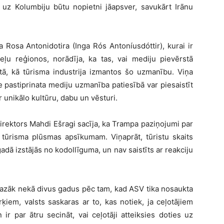
 uz Kolumbiju būtu nopietni jāapsver, savukārt Irānu
Rosa Antonidotira (Inga Rós Antoníusdóttir), kurai ir
eļu reģionos, norādīja, ka tas, vai mediju pievērstā
o tā, kā tūrisma industrija izmantos šo uzmanību. Viņa
 pastiprinata mediju uzmanība patiesībā var piesaistīt
ar unikālo kultūru, dabu un vēsturi.
direktors Mahdi Ešragi sacīja, ka Trampa paziņojumi par
s tūrisma plūsmas apsīkumam. Viņaprāt, tūristu skaits
dā izstājās no kodollīguma, un nav saistīts ar reakciju
Mazāk nekā divus gadus pēc tam, kad ASV tika nosaukta
ķiem, valsts saskaras ar to, kas notiek, ja ceļotājiem
ir par ātru secināt, vai ceļotāji atteiksies doties uz