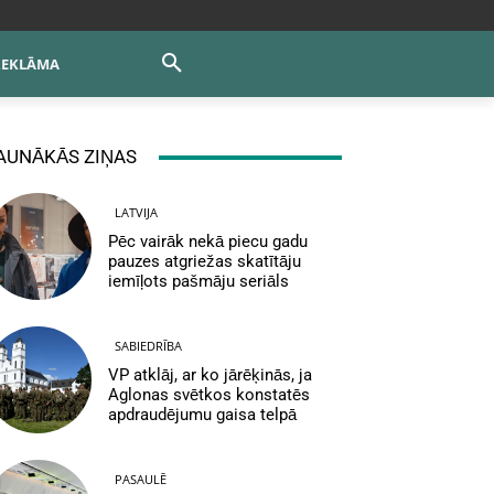
REKLĀMA
AUNĀKĀS ZIŅAS
LATVIJA
Pēc vairāk nekā piecu gadu
pauzes atgriežas skatītāju
iemīļots pašmāju seriāls
SABIEDRĪBA
VP atklāj, ar ko jārēķinās, ja
Aglonas svētkos konstatēs
apdraudējumu gaisa telpā
PASAULĒ