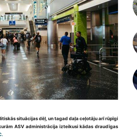
iskās situācijas dēļ, un tagad daļa ceļotāju arī rūpīgi
m, kurām ASV administrācija izteikusi kādas draudīgas
C.