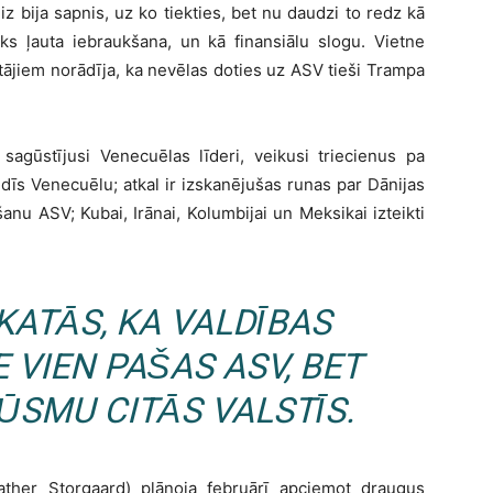
iz bija sapnis, uz ko tiekties, bet nu daudzi to redz kā
tiks ļauta iebraukšana, un kā finansiālu slogu. Vietne
tājiem norādīja, ka nevēlas doties uz ASV tieši Trampa
agūstījusi Venecuēlas līderi, veikusi triecienus pa
dīs Venecuēlu; atkal ir izskanējušas runas par Dānijas
nu ASV; Kubai, Irānai, Kolumbijai un Meksikai izteikti
SKATĀS, KA VALDĪBAS
 VIEN PAŠAS ASV, BET
ŪSMU CITĀS VALSTĪS.
ather Storgaard) plānoja februārī apciemot draugus