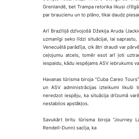
Grenlandē, bet Trampa retorika likusi cītī
par braucienu un to plāno, tikai daudz piesa
Arī Brazīlijā dzīvojošā Džekija Aruda (Jack
uzmanīgi seko līdzi situācijai, lai saprastu
Venecuēlā parādīja, cik ātri draudi var pārvē
ceļojumu atcels, tomēr esot arī ļoti uzt
iespaidu, kādu iespējams ASV iebrukums varē
Havanas tūrisma biroja “Cuba Careo Tours” 
un ASV administrācijas izteikumi likuši 
neredzot iespēju, ka situācija drīzumā va
nestabilos apstākļos.
Savukārt britu tūrisma biroja “Journey 
Rendell-Dunn) sacīja, ka