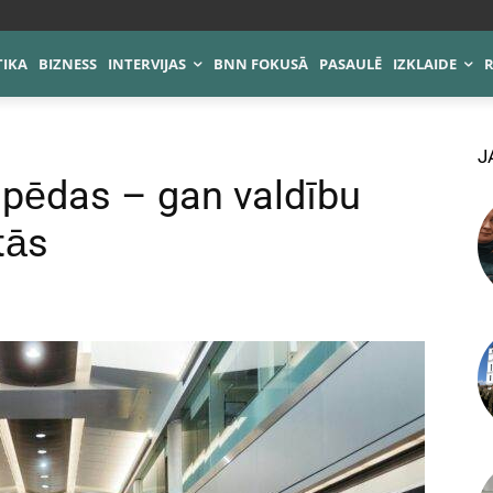
TIKA
BIZNESS
INTERVIJAS
BNN FOKUSĀ
PASAULĒ
IZKLAIDE
J
s pēdas – gan valdību
tās