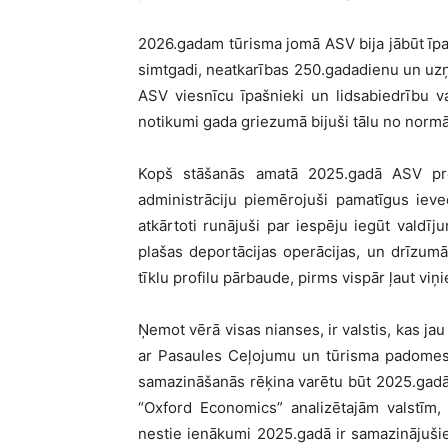
2026.gadam tūrisma jomā ASV bija jābūt īpa
simtgadi, neatkarības 250.gadadienu un uzņ
ASV viesnīcu īpašnieki un lidsabiedrību va
notikumi gada griezumā bijuši tālu no normā
Kopš stāšanās amatā 2025.gadā ASV pr
administrāciju piemērojuši pamatīgus ieve
atkārtoti runājuši par iespēju iegūt valdīju
plašas deportācijas operācijas, un drīzumā 
tīklu profilu pārbaude, pirms vispār ļaut viņi
Ņemot vērā visas nianses, ir valstis, kas j
ar Pasaules Ceļojumu un tūrisma padomes 
samazināšanās rēķina varētu būt 2025.gadā
“Oxford Economics” analizētajām valstīm,
nestie ienākumi 2025.gadā ir samazinājušies