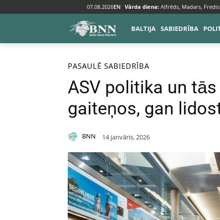
07.08.2026
EN
Vārda diena:
Alfrēds, Madars, Fredis
BALTIJA
SABIEDRĪBA
POLI
Sākums
Pasaulē
PASAULĒ
SABIEDRĪBA
ASV politika un tā
gaiteņos, gan lidos
BNN
14 janvāris, 2026