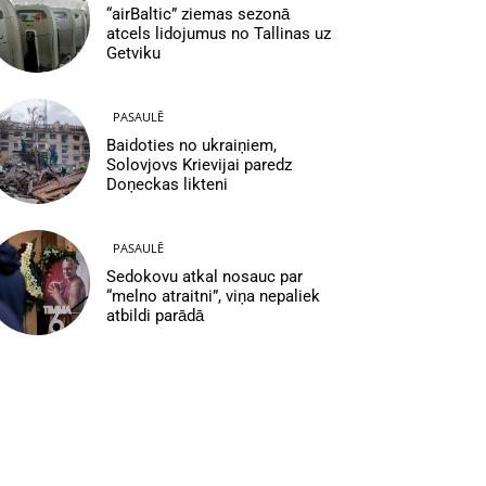
“airBaltic” ziemas sezonā
atcels lidojumus no Tallinas uz
Getviku
PASAULĒ
Baidoties no ukraiņiem,
Solovjovs Krievijai paredz
Doņeckas likteni
PASAULĒ
Sedokovu atkal nosauc par
“melno atraitni”, viņa nepaliek
atbildi parādā