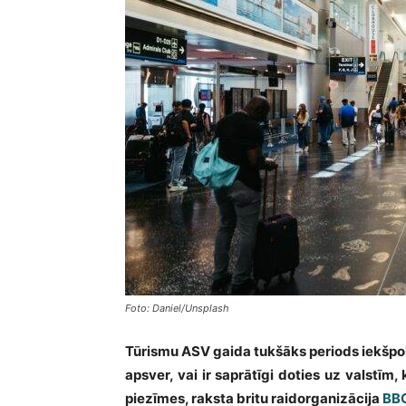
Foto: Daniel/Unsplash
Tūrismu ASV gaida tukšāks periods iekšpolit
apsver, vai ir saprātīgi doties uz valstī
piezīmes, raksta britu raidorganizācija
BB