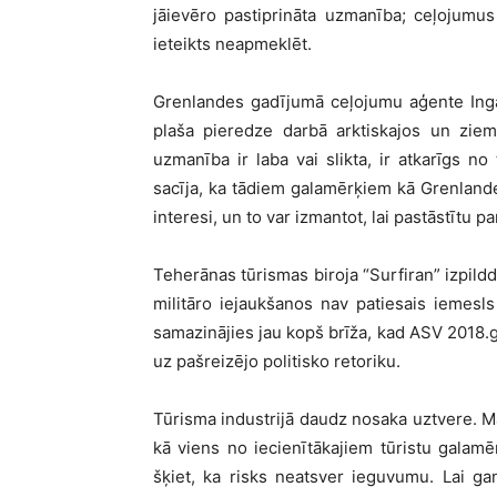
jāievēro pastiprināta uzmanība; ceļojumus
ieteikts neapmeklēt.
Grenlandes gadījumā ceļojumu aģente Inga 
plaša pieredze darbā arktiskajos un ziem
uzmanība ir laba vai slikta, ir atkarīgs n
sacīja, ka tādiem galamērķiem kā Grenlande
interesi, un to var izmantot, lai pastāstītu p
Teherānas tūrismas biroja “Surfiran” izpild
militāro iejaukšanos nav patiesais iemesl
samazinājies jau kopš brīža, kad ASV 2018.ga
uz pašreizējo politisko retoriku.
Tūrisma industrijā daudz nosaka uztvere. 
kā viens no iecienītākajiem tūristu galamēr
šķiet, ka risks neatsver ieguvumu. Lai gan 