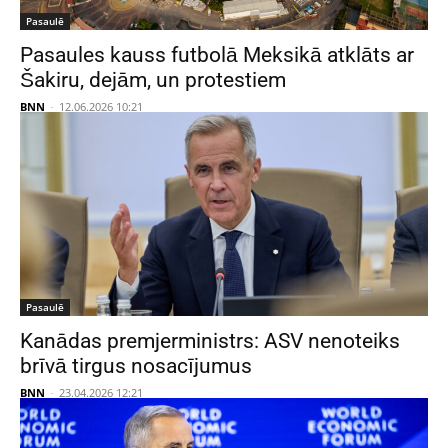
Pasaulē
Pasaules kauss futbolā Meksikā atklāts ar
Šakiru, dejām, un protestiem
BNN
-
12.06.2026 10:21
Pasaulē
Kanādas premjerministrs: ASV nenoteiks
brīvā tirgus nosacījumus
BNN
-
23.04.2026 12:21