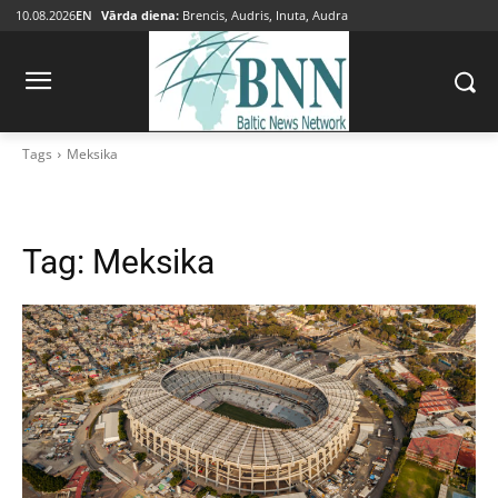
10.08.2026
EN
Vārda diena:
Brencis, Audris, Inuta, Audra
Tags
Meksika
Tag:
Meksika