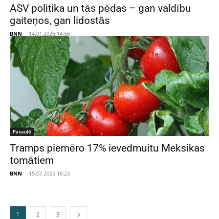
ASV politika un tās pēdas – gan valdību
gaiteņos, gan lidostās
BNN
-
14.01.2026 14:56
Pasaulē
Tramps piemēro 17% ievedmuitu Meksikas
tomātiem
BNN
-
15.07.2025 16:23
1
2
3