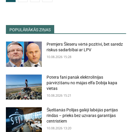
POPULĀRĀKĀS ZIŅAS
Premjers Šleseru vērtē pozitīvi, bet saredz
riskus sadarbībai ar LPV
10.08.2026 15:28
Potera fani panāk elektrolīnijas
pārvirzīšanu no mājas elfa Dobija kapa
vietas
10.08.2026 15:21
Šķelšanās Polijas galēji labējās partijas
rindās – prieks bez uzvaras garantijas
centristiem
10.08.2026 13:20