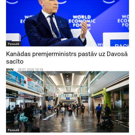
Pasaulē
Kanādas premjerministrs pastāv uz Davosā
sacīto
BNN
-
28.01.2026 10:18
Pasaulē