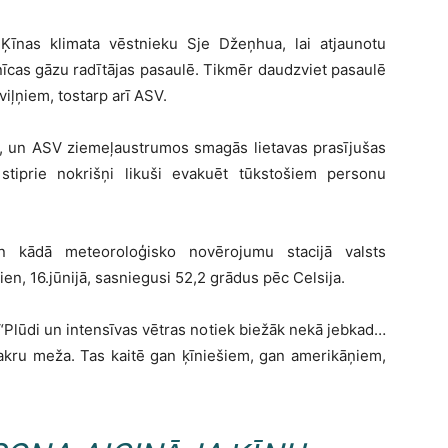
ar Ķīnas klimata vēstnieku Sje Džeņhua, lai atjaunotu
umnīcas gāzu radītājas pasaulē. Tikmēr daudzviet pasaulē
iļņiem, tostarp arī ASV.
ki, un ASV ziemeļaustrumos smagās lietavas prasījušas
 stiprie nokrišņi likuši evakuēt tūkstošiem personu
 kādā meteoroloģisko novērojumu stacijā valsts
n, 16.jūnijā, sasniegusi 52,2 grādus pēc Celsija.
 “Plūdi un intensīvas vētras notiek biežāk nekā jebkad…
akru meža. Tas kaitē gan ķīniešiem, gan amerikāņiem,