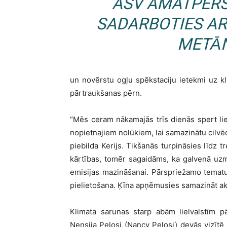
ASV AMATPERS
SADARBOTIES AR
METĀN
un novērstu ogļu spēkstaciju ietekmi uz k
pārtraukšanas pērn.
“Mēs ceram nākamajās trīs dienās spert li
nopietnajiem nolūkiem, lai samazinātu cilvēc
piebilda Kerijs. Tikšanās turpināsies līdz tr
kārtības, tomēr sagaidāms, ka galvenā uz
emisijas mazināšanai. Pārspriežamo tematu
pielietošana. Ķīna apņēmusies samazināt ak
Klimata sarunas starp abām lielvalstīm p
Nensija Pelosi (Nancy Pelosi) devās vizīt