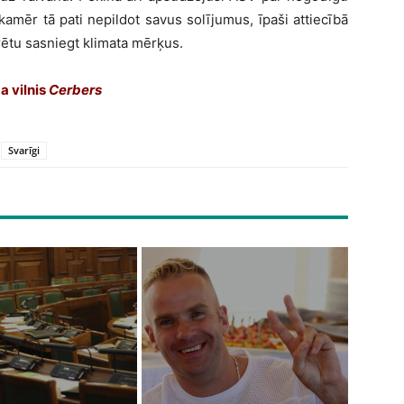
kamēr tā pati nepildot savus solījumus, īpaši attiecībā
rētu sasniegt klimata mērķus.
a vilnis
Cerbers
Svarīgi