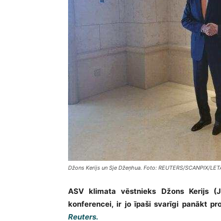
Džons Kerijs un Sje Džeņhua. Foto: REUTERS/SCANPIX/LET
ASV klimata vēstnieks Džons Kerijs (J
konferencei, ir jo īpaši svarīgi panākt 
Reuters.