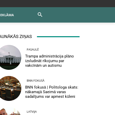
REKLĀMA
AUNĀKĀS ZIŅAS
PASAULĒ
Trampa administrācija plāno
izsludināt rīkojumu par
vakcīnām un autismu
BNN FOKUSĀ
BNN fokusā | Politologa skats:
nākamajā Saeimā varas
sadalījums var apmest kūleni
LATVIJA