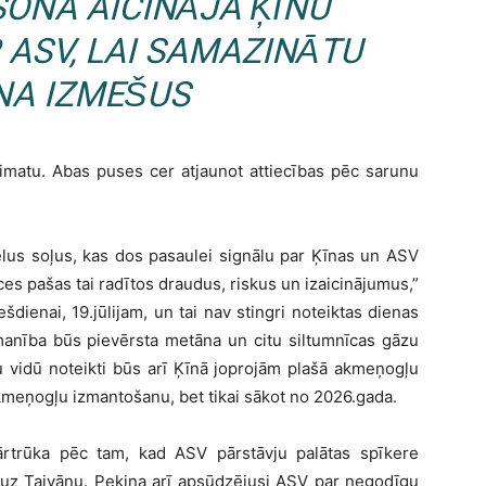
ONA AICINĀJA ĶĪNU
 ASV, LAI SAMAZINĀTU
A IZMEŠUS
limatu. Abas puses cer atjaunot attiecības pēc sarunu
elus soļus, kas dos pasaulei signālu par Ķīnas un ASV
es pašas tai radītos draudus, riskus un izaicinājumus,”
ešdienai, 19.jūlijam, un tai nav stingri noteiktas dienas
manība būs pievērsta metāna un citu siltumnīcas gāzu
 vidū noteikti būs arī Ķīnā joprojām plašā akmeņogļu
meņogļu izmantošanu, bet tikai sākot no 2026.gada.
ārtrūka pēc tam, kad ASV pārstāvju palātas spīkere
ē uz Taivānu. Pekina arī apsūdzējusi ASV par negodīgu