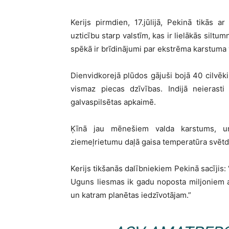
Kerijs pirmdien, 17.jūlijā, Pekinā tikās 
uzticību starp valstīm, kas ir lielākās silt
spēkā ir brīdinājumi par ekstrēma karstuma v
Dienvidkorejā plūdos gājuši bojā 40 cilvē
vismaz piecas dzīvības. Indijā neierasti
galvaspilsētas apkaimē.
Ķīnā jau mēnešiem valda karstums, un
ziemeļrietumu daļā gaisa temperatūra svētdie
Kerijs tikšanās dalībniekiem Pekinā sacījis:
Uguns liesmas ik gadu noposta miljoniem 
un katram planētas iedzīvotājam.”