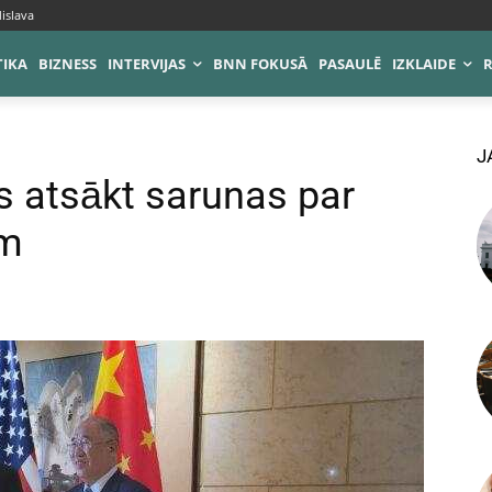
islava
TIKA
BIZNESS
INTERVIJAS
BNN FOKUSĀ
PASAULĒ
IZKLAIDE
J
 atsākt sarunas par
em