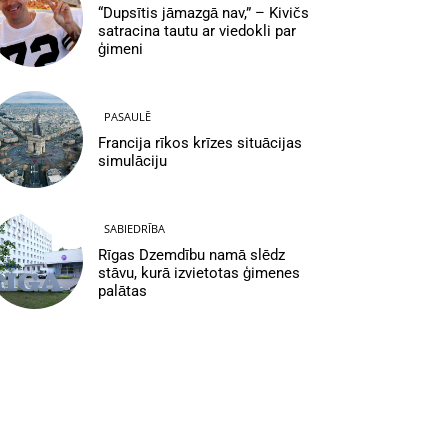
“Dupsītis jāmazgā nav,” – Kivičs
satracina tautu ar viedokli par
ģimeni
PASAULĒ
Francija rīkos krīzes situācijas
simulāciju
SABIEDRĪBA
Rīgas Dzemdību namā slēdz
stāvu, kurā izvietotas ģimenes
palātas