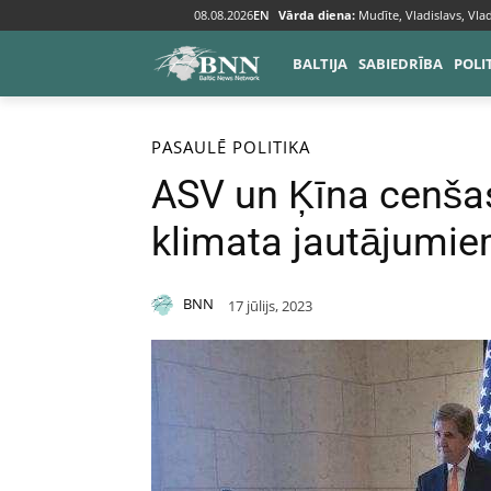
08.08.2026
EN
Vārda diena:
Mudīte, Vladislavs, Vlad
BALTIJA
SABIEDRĪBA
POLI
Sākums
Pasaulē
PASAULĒ
POLITIKA
ASV un Ķīna cenšas
klimata jautājumi
BNN
17 jūlijs, 2023