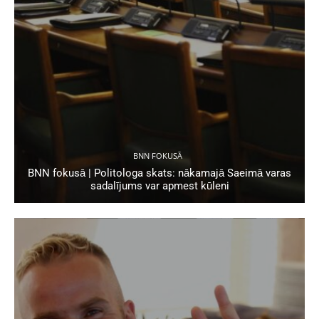
BNN FOKUSĀ
BNN fokusā | Politologa skats: nākamajā Saeimā varas
sadalījums var apmest kūleni