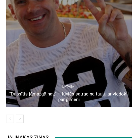
LATVIJA
“Dupsītis jāmazgā nav,” – Kivičs satracina tautu ar viedokli
par ģimeni
JAUNĀKĀS ZIŅAS