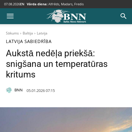
07.08.2026
EN
Vārda diena:
Alfrēds, Madars, Fredis
Sākums
Baltija
Latvija
LATVIJA
SABIEDRĪBA
Aukstā nedēļa priekšā:
snigšana un temperatūras
kritums
BNN
05.01.2026 07:15