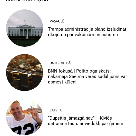
PASAULĒ
Trampa administrācija plāno izsludināt
rīkojumu par vakcīnām un autismu
BNN FOKUSĀ
BNN fokusā | Politologa skats:
nākamajā Saeimā varas sadalījums var
apmest kūleni
LATVIJA
“Dupsītis jāmazgā nav,” – Kivičs
satracina tautu ar viedokli par ģimeni