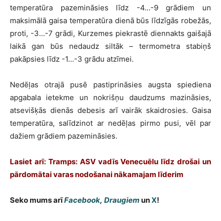
temperatūra pazemināsies līdz -4…-9 grādiem un
maksimālā gaisa temperatūra dienā būs līdzīgās robežās,
proti, -3…-7 grādi, Kurzemes piekrastē diennakts gaišajā
laikā gan būs nedaudz siltāk – termometra stabiņš
pakāpsies līdz -1…-3 grādu atzīmei.
Nedēļas otrajā pusē pastiprināsies augsta spiediena
apgabala ietekme un nokrišņu daudzums mazināsies,
atsevišķās dienās debesis arī vairāk skaidrosies. Gaisa
temperatūra, salīdzinot ar nedēļas pirmo pusi, vēl par
dažiem grādiem pazemināsies.
Lasiet arī: Tramps: ASV vadīs Venecuēlu līdz drošai un
pārdomātai varas nodošanai nākamajam līderim
Seko mums arī
Facebook
,
Draugiem
un
X
!