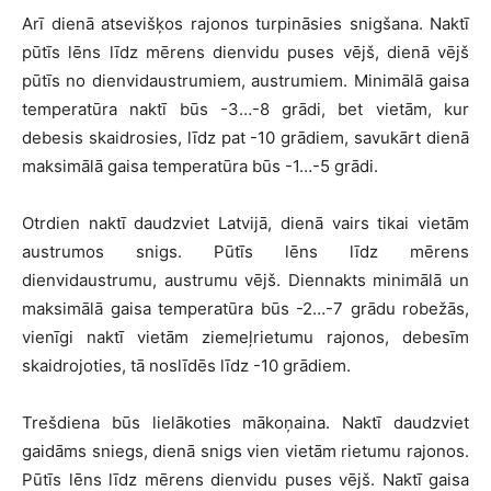
Arī dienā atsevišķos rajonos turpināsies snigšana. Naktī
pūtīs lēns līdz mērens dienvidu puses vējš, dienā vējš
pūtīs no dienvidaustrumiem, austrumiem. Minimālā gaisa
temperatūra naktī būs -3…-8 grādi, bet vietām, kur
debesis skaidrosies, līdz pat -10 grādiem, savukārt dienā
maksimālā gaisa temperatūra būs -1…-5 grādi.
Otrdien naktī daudzviet Latvijā, dienā vairs tikai vietām
austrumos snigs. Pūtīs lēns līdz mērens
dienvidaustrumu, austrumu vējš. Diennakts minimālā un
maksimālā gaisa temperatūra būs -2…-7 grādu robežās,
vienīgi naktī vietām ziemeļrietumu rajonos, debesīm
skaidrojoties, tā noslīdēs līdz -10 grādiem.
Trešdiena būs lielākoties mākoņaina. Naktī daudzviet
gaidāms sniegs, dienā snigs vien vietām rietumu rajonos.
Pūtīs lēns līdz mērens dienvidu puses vējš. Naktī gaisa