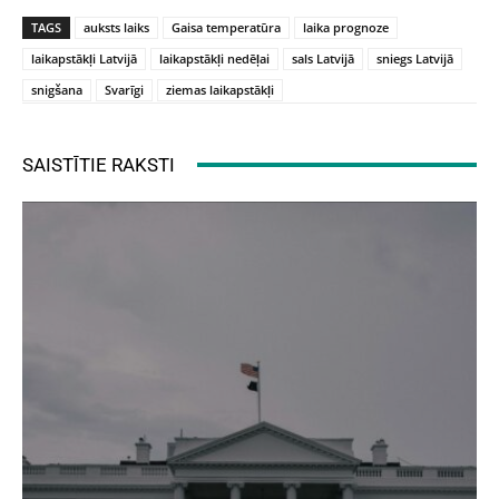
TAGS
auksts laiks
Gaisa temperatūra
laika prognoze
laikapstākļi Latvijā
laikapstākļi nedēļai
sals Latvijā
sniegs Latvijā
snigšana
Svarīgi
ziemas laikapstākļi
SAISTĪTIE RAKSTI