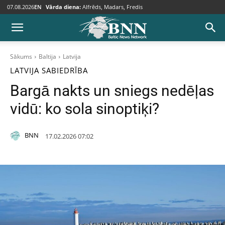
07.08.2026
EN
Vārda diena:
Alfrēds, Madars, Fredis
Sākums
Baltija
Latvija
LATVIJA
SABIEDRĪBA
Bargā nakts un sniegs nedēļas
vidū: ko sola sinoptiķi?
BNN
17.02.2026 07:02