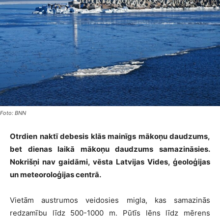
Foto: BNN
Otrdien naktī debesis klās mainīgs mākoņu daudzums,
bet dienas laikā mākoņu daudzums samazināsies.
Nokrišņi nav gaidāmi, vēsta Latvijas Vides, ģeoloģijas
un meteoroloģijas centrā.
Vietām austrumos veidosies migla, kas samazinās
redzamību līdz 500-1000 m. Pūtīs lēns līdz mērens