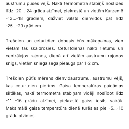
austrumu puses vējš. Naktī termometra stabiņš noslīdēs
līdz -20…-24 grādu atzīmei, piekrastē un vietām Kurzemē
-13…-18 grādiem, dažviet valsts dienvidos pat līdz
-25…-29 grādiem.
Trešdien un ceturtdien debesis būs mākoņainas, vien
vietām tās skaidrosies. Ceturtdienas naktī rietumu un
centrālajos rajonos, dienā arī vietām austrumu rajonos
snigs, vietām sniega sega pieaugs par 1-2 cm.
Trešdien pūtīs mērens dienvidaustrumu, austrumu vējš,
kas ceturtdien pierims. Gaisa temperatūras gaidāmas
siltākas, naktī termometra stabiņam vidēji noslīdot līdz
-11…-16 grādu atzīmei, piekrastē gaiss iesils vairāk.
Maksimālā gaisa temperatūra dienā turēsies pie -5…-10
grādu atzīmes.