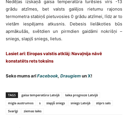
Nedēļas izskaņā gaisa temperatūra turēsies virs -13
grādu atzīmes, bet valsts galējos rietumu rajonos
termometra stabiņš pietuvosies 0 grādu atzīmei, līdz ar to
vietām iespējams atkusnis. Debesis lielākoties būs
apmākušās, svētdien un pirmdien gaidāmi nokrišņi –
sniegs, slapjš sniegs, lietus.
Lasiet arī: Eiropas valstis atklāj: Navaļnija nāvē
konstatēts rets toksīns
Seko mums arī
Facebook
,
Draugiem
un
X
!
TAGS
gaisa temperatūra Latvijā
laika prognoze Latvijā
migla austrumos
s
slapjš sniegs
sniegs Latvijā
stiprs sals
Svarīgi
ziemas laiks