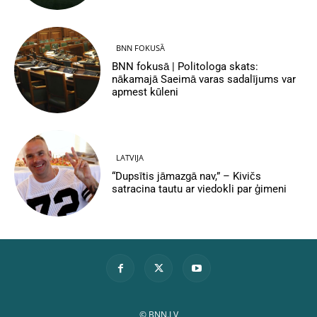
BNN FOKUSĀ
BNN fokusā | Politologa skats:
nākamajā Saeimā varas sadalījums var
apmest kūleni
LATVIJA
“Dupsītis jāmazgā nav,” – Kivičs
satracina tautu ar viedokli par ģimeni
© BNN.LV