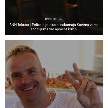
BNN FOKUSĀ
BNN fokusā | Politologa skats: nākamajā Saeimā varas
sadalījums var apmest kūleni