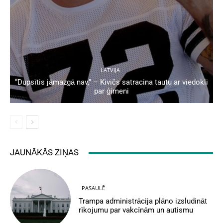
LATVIJA
“Dupsītis jāmazgā nav,” – Kivičs satracina tautu ar viedokli
par ģimeni
JAUNĀKĀS ZIŅAS
PASAULĒ
Trampa administrācija plāno izsludināt
rīkojumu par vakcīnām un autismu