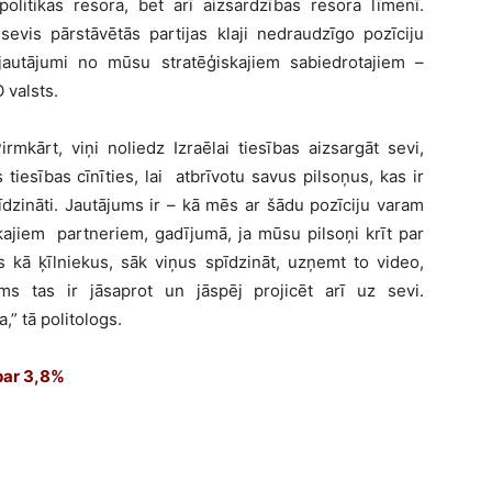
olitikas resora, bet arī aizsardzības resora līmenī.
evis pārstāvētās partijas klaji nedraudzīgo pozīciju
jautājumi no mūsu stratēģiskajiem sabiedrotajiem –
 valsts.
rmkārt, viņi noliedz Izraēlai tiesības aizsargāt sevi,
s tiesības cīnīties, lai atbrīvotu savus pilsoņus, kas ir
īdzināti. Jautājums ir – kā mēs ar šādu pozīciju varam
kajiem partneriem, gadījumā, ja mūsu pilsoņi krīt par
kā ķīlniekus, sāk viņus spīdzināt, uzņemt to video,
ms tas ir jāsaprot un jāspēj projicēt arī uz sevi.
,” tā politologs.
 par 3,8%