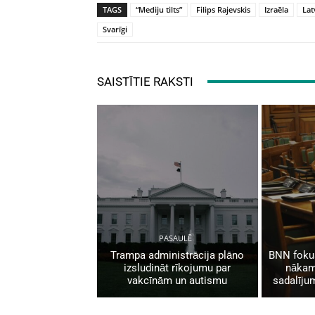
TAGS
“Mediju tilts”
Filips Rajevskis
Izraēla
Lat
Svarīgi
SAISTĪTIE RAKSTI
PASAULĒ
Trampa administrācija plāno
BNN fokus
izsludināt rīkojumu par
nākam
vakcīnām un autismu
sadalīju