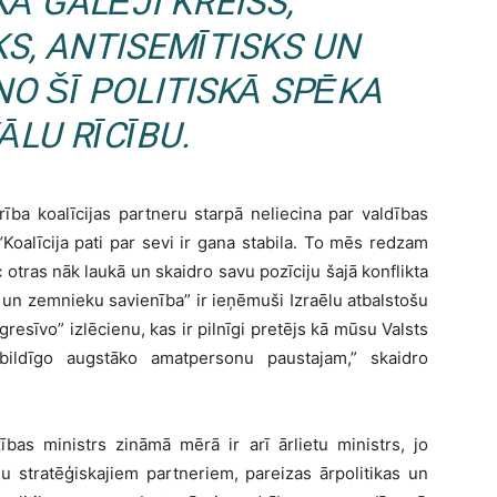
KĀ GALĒJI KREISS,
S, ANTISEMĪTISKS UN
NO ŠĪ POLITISKĀ SPĒKA
ĀLU RĪCĪBU.
ība koalīcijas partneru starpā neliecina par valdības
“Koalīcija pati par sevi ir gana stabila. To mēs redzam
c otras nāk laukā un skaidro savu pozīciju šajā konflikta
 un zemnieku savienība” ir ieņēmuši Izraēlu atbalstošu
gresīvo” izlēcienu, kas ir pilnīgi pretējs kā mūsu Valsts
atbildīgo augstāko amatpersonu paustajam,” skaidro
ības ministrs zināmā mērā ir arī ārlietu ministrs, jo
su stratēģiskajiem partneriem, pareizas ārpolitikas un