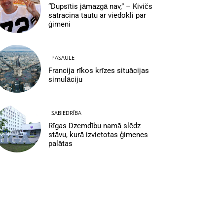
“Dupsītis jāmazgā nav,” – Kivičs
satracina tautu ar viedokli par
ģimeni
PASAULĒ
Francija rīkos krīzes situācijas
simulāciju
SABIEDRĪBA
Rīgas Dzemdību namā slēdz
stāvu, kurā izvietotas ģimenes
palātas