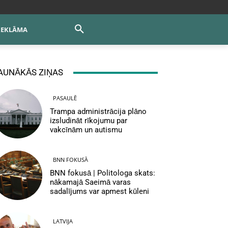
REKLĀMA
AUNĀKĀS ZIŅAS
PASAULĒ
Trampa administrācija plāno
izsludināt rīkojumu par
vakcīnām un autismu
BNN FOKUSĀ
BNN fokusā | Politologa skats:
nākamajā Saeimā varas
sadalījums var apmest kūleni
LATVIJA