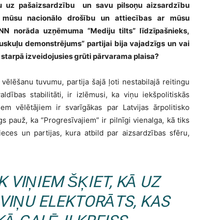
ību uz pašaizsardzību un savu pilsoņu aizsardzību
 mūsu nacionālo drošību un attiecības ar mūsu
BNN norāda uzņēmuma “Mediju tilts” līdzīpašnieks,
muskuļu demonstrējums” partijai bija vajadzīgs un vai
u starpā izveidojusies grūti pārvarama plaisa?
ēlēšanu tuvumu, partija šajā ļoti nestabilajā reitingu
ldības stabilitāti, ir izlēmusi, ka viņu iekšpolitiskās
iem vēlētājiem ir svarīgākas par Latvijas ārpolitisko
gs pauž, ka “Progresīvajiem” ir pilnīgi vienalga, kā tiks
ieces un partijas, kura atbild par aizsardzības sfēru,
 VIŅIEM ŠĶIET, KĀ UZ
VIŅU ELEKTORĀTS, KAS