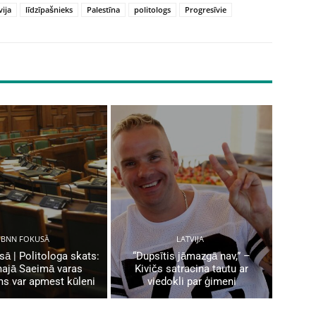
vija
līdzīpašnieks
Palestīna
politologs
Progresīvie
BNN FOKUSĀ
LATVIJA
ā | Politologa skats:
“Dupsītis jāmazgā nav,” –
ajā Saeimā varas
Kivičs satracina tautu ar
ms var apmest kūleni
viedokli par ģimeni