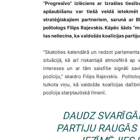
“Progresīvo” izlēciens ar Izraēlas ties
apšaubīšanu var tiešā veidā ietekmēt
stratēģiskajiem partneriem, sarunā ar 
politologs Filips Rajevskis. Kāpēc šāds “
tas neliecina, ka valdošās koalīcijas partij
“Skatoties kalendārā un redzot parlamenta v
situācijā, kā arī riskantajā atmosfērā ap va
intereses un ar tām saistītie signāli sav
pozīciju,” skaidro Filips Rajevskis. Politolo
tulkota viņu, kā valdošās koalīcijas dalībn
pozīcija starptautiskā līmenī.
DAUDZ SVARĪGĀK
PARTIJU RAUGĀS 