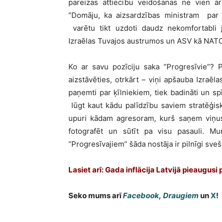
pareizas attiecību veidošanas ne vien ārp
“Domāju, ka aizsardzības ministram par s
varētu tikt uzdoti daudz nekomfortabli 
Izraēlas Tuvajos austrumos un ASV kā NATO
Ko ar savu pozīciju saka “Progresīvie”? Pi
aizstāvēties, otrkārt – viņi apšauba Izraēla
paņemti par ķīlniekiem, tiek badināti un sp
lūgt kaut kādu palīdzību saviem stratēģis
upuri kādam agresoram, kurš saņem viņus 
fotografēt un sūtīt pa visu pasauli. Mu
“Progresīvajiem” šāda nostāja ir pilnīgi sveša
Lasiet arī:
Gada inflācija Latvijā pieaugusi
Seko mums arī
Facebook
,
Draugiem
un
X
!