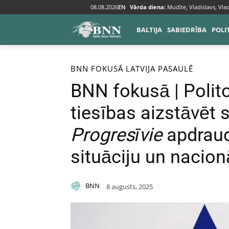
08.08.2026
EN
Vārda diena:
Mudīte, Vladislavs, Vlad
BALTIJA
SABIEDRĪBA
POLI
Sākums
BNN fokusā
BNN FOKUSĀ
LATVIJA
PASAULĒ
BNN fokusā | Polito
tiesības aizstāvēt 
Progresīvie
apdraud 
situāciju un nacion
BNN
8 augusts, 2025