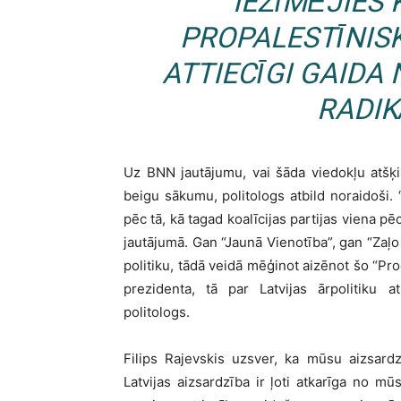
IEZĪMĒJIES 
PROPALESTĪNISK
ATTIECĪGI GAIDA 
RADIK
Uz BNN jautājumu, vai šāda viedokļu atšķir
beigu sākumu, politologs atbild noraidoši. 
pēc tā, kā tagad koalīcijas partijas viena pē
jautājumā. Gan “Jaunā Vienotība”, gan “Zaļo
politiku, tādā veidā mēģinot aizēnot šo “Pro
prezidenta, tā par Latvijas ārpolitiku 
politologs.
Filips Rajevskis uzsver, ka mūsu aizsardz
Latvijas aizsardzība ir ļoti atkarīga no mū