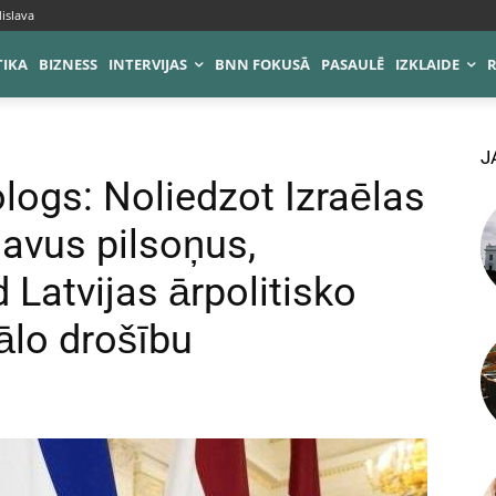
islava
TIKA
BIZNESS
INTERVIJAS
BNN FOKUSĀ
PASAULĒ
IZKLAIDE
J
logs: Noliedzot Izraēlas
savus pilsoņus,
Latvijas ārpolitisko
ālo drošību