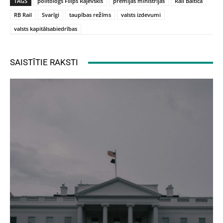
TAGS
politologs Filips Rajevskis
prēmijas ministrijās
Rail Baltica
RB Rail
Svarīgi
taupības režīms
valsts izdevumi
valsts kapitālsabiedrības
SAISTĪTIE RAKSTI