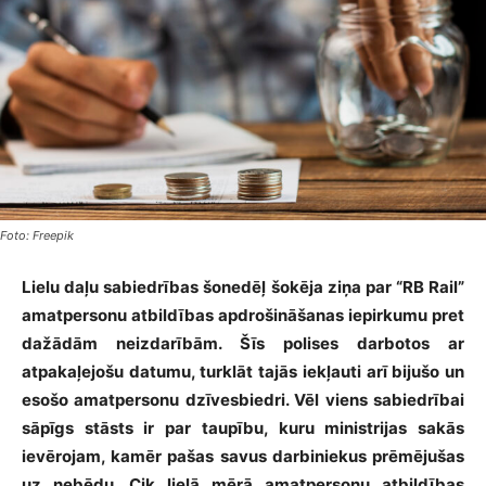
Foto: Freepik
Lielu daļu sabiedrības šonedēļ šokēja ziņa par “RB Rail”
amatpersonu atbildības apdrošināšanas iepirkumu pret
dažādām neizdarībām. Šīs polises darbotos ar
atpakaļejošu datumu, turklāt tajās iekļauti arī bijušo un
esošo amatpersonu dzīvesbiedri. Vēl viens sabiedrībai
sāpīgs stāsts ir par taupību, kuru ministrijas sakās
ievērojam, kamēr pašas savus darbiniekus prēmējušas
uz nebēdu. Cik lielā mērā amatpersonu atbildības