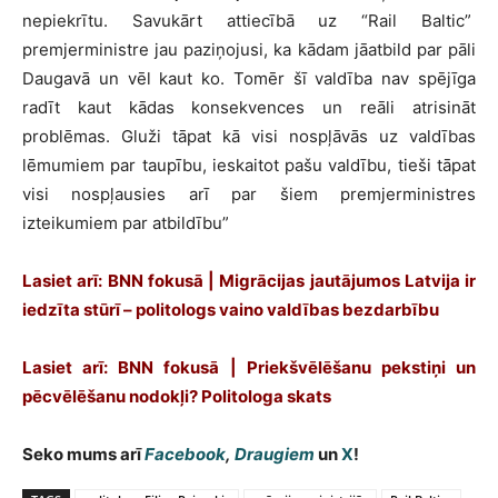
nepiekrītu. Savukārt attiecībā uz “Rail Baltic”
premjerministre jau paziņojusi, ka kādam jāatbild par pāli
Daugavā un vēl kaut ko. Tomēr šī valdība nav spējīga
radīt kaut kādas konsekvences un reāli atrisināt
problēmas. Gluži tāpat kā visi nospļāvās uz valdības
lēmumiem par taupību, ieskaitot pašu valdību, tieši tāpat
visi nospļausies arī par šiem premjerministres
izteikumiem par atbildību”
Lasiet arī: BNN fokusā | Migrācijas jautājumos Latvija ir
iedzīta stūrī – politologs vaino valdības bezdarbību
Lasiet arī: BNN fokusā | Priekšvēlēšanu pekstiņi un
pēcvēlēšanu nodokļi? Politologa skats
Seko mums arī
Facebook
,
Draugiem
un
X
!