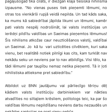
pagājušogad tika cilāts, ir diezgan klaja tiesiskā nihilisma
izpausme. “No vienas puses tiek pieņemti lēmumi, no
otras tos vienkārši rupjā veidā nepilda. Un tad kāds saka,
ka mums kā sabiedrībai jāpilda likumi un lēmumi, kamēr
pati valsts nespēj nodrošināt, lai valsts institūcijas un
ierēdņi pildītu valdības un Saeimas pieņemtos lēmumus!
Šis nihilisms
atkožas
caur neuzticēšanos valstij, valdībai
un Saeimai. Jo kā tu vari uzticēties cilvēkiem, kuri saka
vienu, bet realitātē notiek pilnīgi kas cits, kam turklāt nav
nekādu seku un neviens par to nav atbildīgs. Visi tēlo, ka
tādi lēmumi par taupību nemaz netika pieņemti. Tā ir ļoti
nihilistiska attieksme pret sabiedrību.”
Atbildot uz BNN jautājumu vai pārliecīgo tēriņu dēļ
kādiem valsts institūciju darbiniekiem var nākties
atvadīties no siltajiem krēsliem, politologs teic, ka par šo
valdības lēmumu nepildīšanu neviens darbu nezaudēs un
nekādas sankcijas ne pret vienu nebūs.