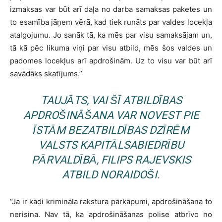
izmaksas var būt arī daļa no darba samaksas paketes un
to esamība jāņem vērā, kad tiek runāts par valdes locekļa
atalgojumu. Jo sanāk tā, ka mēs par visu samaksājam un,
tā kā pēc likuma viņi par visu atbild, mēs šos valdes un
padomes locekļus arī apdrošinām. Uz to visu var būt arī
savādāks skatījums.”
TAUJĀTS, VAI ŠĪ ATBILDĪBAS
APDROŠINĀŠANA VAR NOVEST PIE
ĪSTĀM BEZATBILDĪBAS DZĪRĒM
VALSTS KAPITĀLSABIEDRĪBU
PĀRVALDĪBĀ, FILIPS RAJEVSKIS
ATBILD NORAIDOŠI.
“Ja ir kādi krimināla rakstura pārkāpumi, apdrošināšana to
nerisina. Nav tā, ka apdrošināšanas polise atbrīvo no