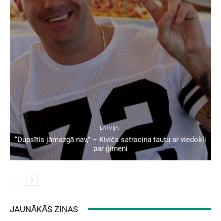
LATVIJA
“Dupsītis jāmazgā nav,” – Kivičs satracina tautu ar viedokli
par ģimeni
JAUNĀKĀS ZIŅAS