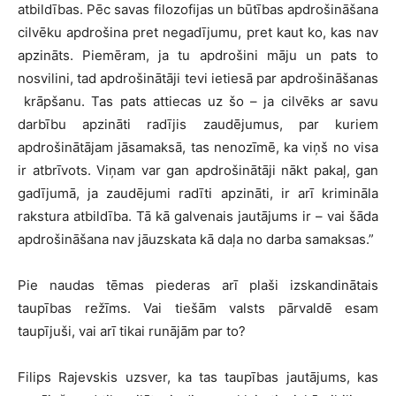
atbildības. Pēc savas filozofijas un būtības apdrošināšana
cilvēku apdrošina pret negadījumu, pret kaut ko, kas nav
apzināts. Piemēram, ja tu apdrošini māju un pats to
nosvilini, tad apdrošinātāji tevi ietiesā par apdrošināšanas
krāpšanu. Tas pats attiecas uz šo – ja cilvēks ar savu
darbību apzināti radījis zaudējumus, par kuriem
apdrošinātājam jāsamaksā, tas nenozīmē, ka viņš no visa
ir atbrīvots. Viņam var gan apdrošinātāji nākt pakaļ, gan
gadījumā, ja zaudējumi radīti apzināti, ir arī krimināla
rakstura atbildība. Tā kā galvenais jautājums ir – vai šāda
apdrošināšana nav jāuzskata kā daļa no darba samaksas.”
Pie naudas tēmas piederas arī plaši izskandinātais
taupības režīms. Vai tiešām valsts pārvaldē esam
taupījuši, vai arī tikai runājām par to?
Filips Rajevskis uzsver, ka tas taupības jautājums, kas