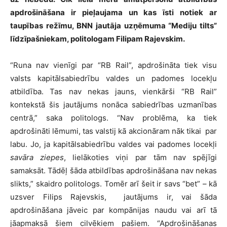
apdrošināšana ir pieļaujama un kas īsti notiek ar
taupības režīmu, BNN jautāja uzņēmuma “Mediju tilts”
līdzīpašniekam, politologam Filipam Rajevskim.
“Runa nav vienīgi par “RB Rail”, apdrošināta tiek visu
valsts kapitālsabiedrību valdes un padomes locekļu
atbildība. Tas nav nekas jauns, vienkārši “RB Rail”
kontekstā šis jautājums nonāca sabiedrības uzmanības
centrā,” saka politologs. “Nav problēma, ka tiek
apdrošināti lēmumi, tas valstij kā akcionāram nāk tikai par
labu. Jo, ja kapitālsabiedrību valdes vai padomes locekļi
savāra ziepes
, lielākoties viņi par tām nav spējīgi
samaksāt. Tādēļ šāda atbildības apdrošināšana nav nekas
slikts,” skaidro politologs. Tomēr arī šeit ir savs “bet” – kā
uzsver Filips Rajevskis, jautājums ir, vai šāda
apdrošināšana jāveic par kompānijas naudu vai arī tā
jāapmaksā šiem cilvēkiem pašiem. “Apdrošināšanas