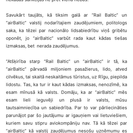
Savukārt taujāts, kā tiksim galā ar “Rail Baltic” un
“airBaltic” valstij nodarītajiem zaudējumiem, politologs
saka, ka tēzei par nacionālo lidsabiedrību viņš gribētu
oponēt, jo “airBaltic” varbūt rada kaut kādas tiešas
izmaksas, bet nerada zaudējumus.
“Atšķirība starp “Rail Baltic” un “airBaltic” ir tā, ka
“airBaltic” pārvadā miljoniem pasažierus, lido, atved
cilvēkus, tai skaitā neskaitāmus tūristus, uz Rīgu, piepilda
lidostu. Tas, ka tur ir kaut kādas izmaksas, nenozīmē, ka
esam mīnusā kā valsts. Domāju, ka ar “airBaltic” mēs
esam lieli ieguvēji un plusā ir valsts, mūsu
tautsaimniecība un sabiedrība. Par to var pārliecināties
parunājot par šo jautājumu ar igauņiem vai lietuviešiem,
kuriem savu stipru aviokompāniju nav. Tā kā tēzei par
“airBaltic” kā valstij zaudējumus nesošu uzņēmumu es