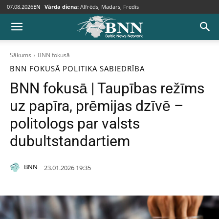
07.08.2026
EN
Vārda diena:
Alfrēds, Madars, Fredis
Sākums
BNN fokusā
BNN FOKUSĀ
POLITIKA
SABIEDRĪBA
BNN fokusā | Taupības režīms
uz papīra, prēmijas dzīvē –
politologs par valsts
dubultstandartiem
BNN
23.01.2026 19:35