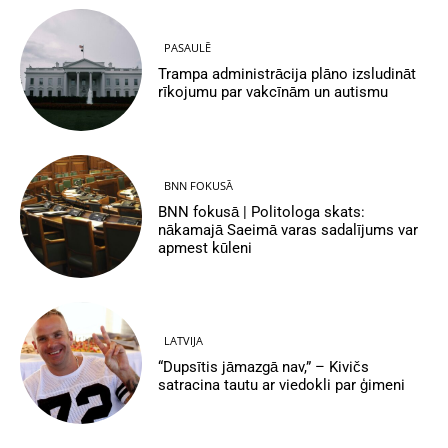
PASAULĒ
Trampa administrācija plāno izsludināt
rīkojumu par vakcīnām un autismu
BNN FOKUSĀ
BNN fokusā | Politologa skats:
nākamajā Saeimā varas sadalījums var
apmest kūleni
LATVIJA
“Dupsītis jāmazgā nav,” – Kivičs
satracina tautu ar viedokli par ģimeni