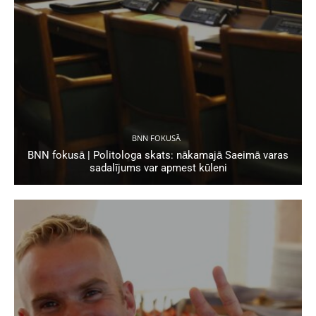
BNN FOKUSĀ
BNN fokusā | Politologa skats: nākamajā Saeimā varas
sadalījums var apmest kūleni