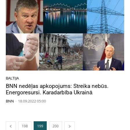
BALTIJA
BNN nedēļas apkopojums: Streika nebūs.
Energoresursi. Karadarbība Ukrainā
BNN
-
18.09.2022 05:00
198
199
200