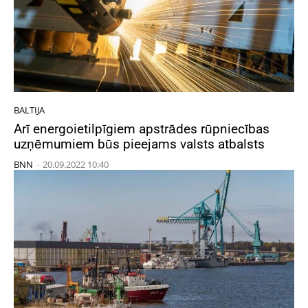
BALTIJA
Arī energoietilpīgiem apstrādes rūpniecības
uzņēmumiem būs pieejams valsts atbalsts
BNN
-
20.09.2022 10:40