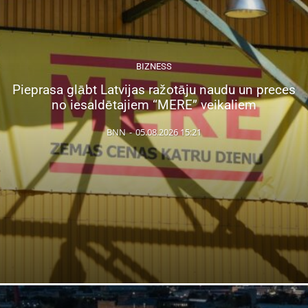
BIZNESS
Pieprasa glābt Latvijas ražotāju naudu un preces
no iesaldētajiem “MERE” veikaliem
BNN
-
05.08.2026 15:21