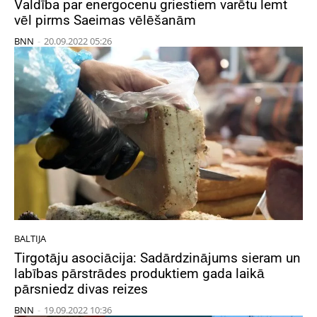
Valdība par energocenu griestiem varētu lemt
vēl pirms Saeimas vēlēšanām
BNN
-
20.09.2022 05:26
BALTIJA
Tirgotāju asociācija: Sadārdzinājums sieram un
labības pārstrādes produktiem gada laikā
pārsniedz divas reizes
BNN
-
19.09.2022 10:36