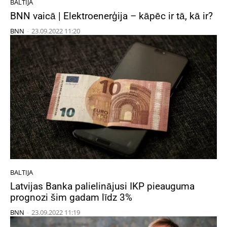
BALTIJA
BNN vaicā | Elektroenerģija – kāpēc ir tā, kā ir?
BNN
-
23.09.2022 11:20
BALTIJA
Latvijas Banka palielinājusi IKP pieauguma
prognozi šim gadam līdz 3%
BNN
-
23.09.2022 11:19