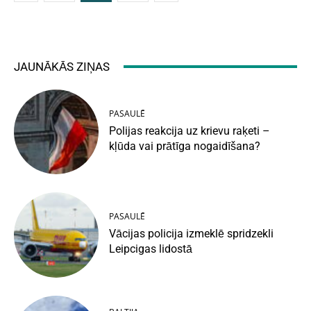
JAUNĀKĀS ZIŅAS
PASAULĒ
Polijas reakcija uz krievu raķeti –
kļūda vai prātīga nogaidīšana?
PASAULĒ
Vācijas policija izmeklē spridzekli
Leipcigas lidostā