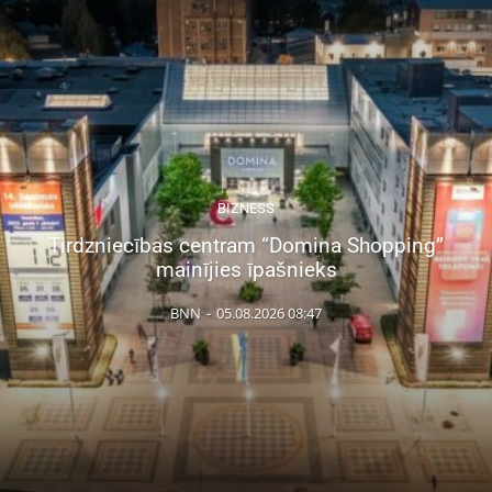
BIZNESS
Tirdzniecības centram “Domina Shopping”
mainījies īpašnieks
BNN
-
05.08.2026 08:47