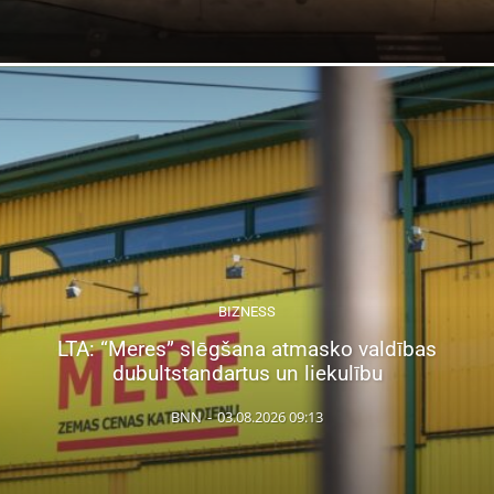
BIZNESS
LTA: “Meres” slēgšana atmasko valdības
dubultstandartus un liekulību
BNN
-
03.08.2026 09:13