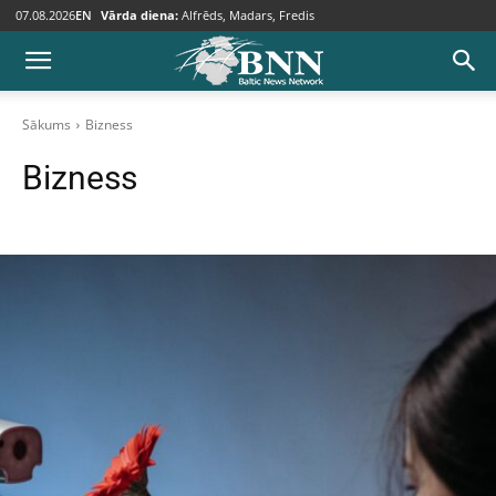
07.08.2026
EN
Vārda diena:
Alfrēds, Madars, Fredis
Sākums
Bizness
Bizness
Attiecības & bērni
Baltija
BNN fokusā
Citas ziņas
Dzīvesstils