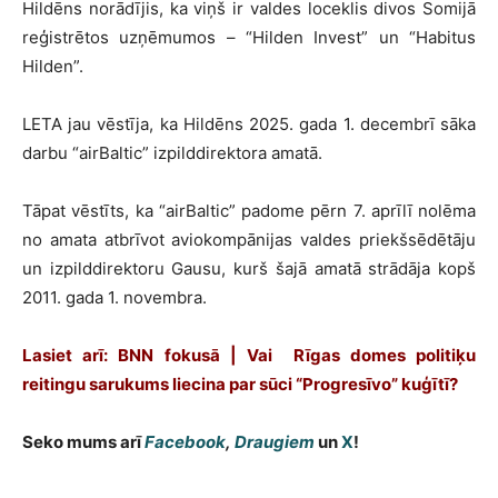
Hildēns norādījis, ka viņš ir valdes loceklis divos Somijā
reģistrētos uzņēmumos – “Hilden Invest” un “Habitus
Hilden”.
LETA jau vēstīja, ka Hildēns 2025. gada 1. decembrī sāka
darbu “airBaltic” izpilddirektora amatā.
Tāpat vēstīts, ka “airBaltic” padome pērn 7. aprīlī nolēma
no amata atbrīvot aviokompānijas valdes priekšsēdētāju
un izpilddirektoru Gausu, kurš šajā amatā strādāja kopš
2011. gada 1. novembra.
Lasiet arī: BNN fokusā | Vai Rīgas domes politiķu
reitingu sarukums liecina par sūci “Progresīvo” kuģītī?
Seko mums arī
Facebook
,
Draugiem
un
X
!