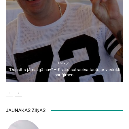
LATVIJA
“Dupsītis jāmazgā nav,” – Kivičs satracina tautu ar viedokli
par ģimeni
JAUNĀKĀS ZIŅAS