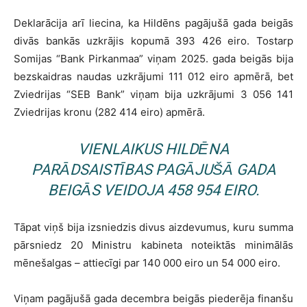
Deklarācija arī liecina, ka Hildēns pagājušā gada beigās
divās bankās uzkrājis kopumā 393 426 eiro. Tostarp
Somijas “Bank Pirkanmaa” viņam 2025. gada beigās bija
bezskaidras naudas uzkrājumi 111 012 eiro apmērā, bet
Zviedrijas “SEB Bank” viņam bija uzkrājumi 3 056 141
Zviedrijas kronu (282 414 eiro) apmērā.
VIENLAIKUS HILDĒNA
PARĀDSAISTĪBAS PAGĀJUŠĀ GADA
BEIGĀS VEIDOJA 458 954 EIRO.
Tāpat viņš bija izsniedzis divus aizdevumus, kuru summa
pārsniedz 20 Ministru kabineta noteiktās minimālās
mēnešalgas – attiecīgi par 140 000 eiro un 54 000 eiro.
Viņam pagājušā gada decembra beigās piederēja finanšu