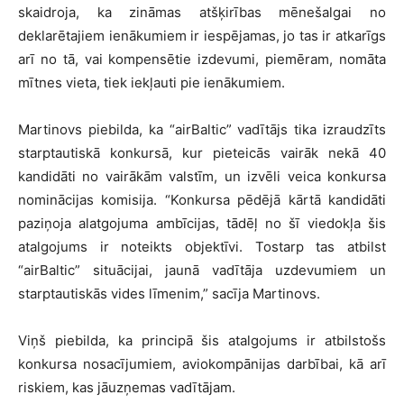
skaidroja, ka zināmas atšķirības mēnešalgai no
deklarētajiem ienākumiem ir iespējamas, jo tas ir atkarīgs
arī no tā, vai kompensētie izdevumi, piemēram, nomāta
mītnes vieta, tiek iekļauti pie ienākumiem.
Martinovs piebilda, ka “airBaltic” vadītājs tika izraudzīts
starptautiskā konkursā, kur pieteicās vairāk nekā 40
kandidāti no vairākām valstīm, un izvēli veica konkursa
nominācijas komisija. “Konkursa pēdējā kārtā kandidāti
paziņoja alatgojuma ambīcijas, tādēļ no šī viedokļa šis
atalgojums ir noteikts objektīvi. Tostarp tas atbilst
“airBaltic” situācijai, jaunā vadītāja uzdevumiem un
starptautiskās vides līmenim,” sacīja Martinovs.
Viņš piebilda, ka principā šis atalgojums ir atbilstošs
konkursa nosacījumiem, aviokompānijas darbībai, kā arī
riskiem, kas jāuzņemas vadītājam.