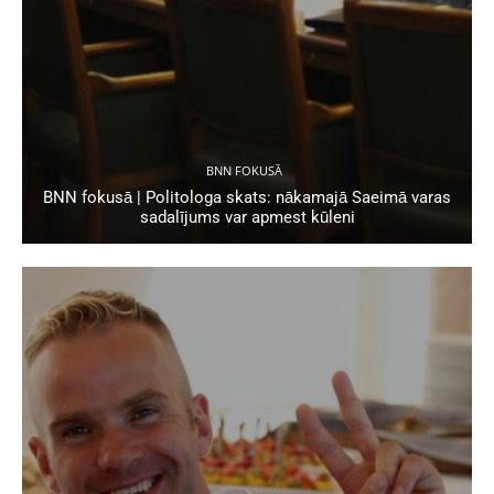
BNN FOKUSĀ
BNN fokusā | Politologa skats: nākamajā Saeimā varas
sadalījums var apmest kūleni