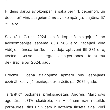
Hildēns darbu aviokompānijā sāka pērn 1. decembrī, un
decembrī viņš atalgojumā no aviokompānijas saņēma 57
211 eiro.
Savukārt Gauss 2024. gadā kopumā atalgojumā no
aviokompānijas saņēma 838 568 eiro, tādējādi viņa
vidējie mēneša ienākumi veidoja aptuveni 69 881 eiro,
liecina Gausa iesniegtā amatpersonas ienākumu
deklarācija par 2024. gadu.
Precīzu Hildēna atalgojuma apmēru būs iespējams
uzzināt, kad viņš iesniegs deklarāciju par 2026. gadu.
“airBaltic” padomes priekšsēdētājs Andrejs Martinovs
aģentūrai LETA skaidroja, ka Hildēnam nav noteikts
pārbaudes laiks un viņam ir noteikta fiksēta alga. Viņš