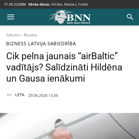
07.08.2026
EN
Vārda diena:
Alfrēds, Madars, Fredis
Sākums
Bizness
BIZNESS
LATVIJA
SABIEDRĪBA
Cik pelna jaunais “airBaltic”
vadītājs? Salīdzināti Hildēna
un Gausa ienākumi
LETA
29.06.2026 13:36