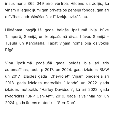
instrumenti 365 049 eiro vērtībā. Hildēns uzrādījis, ka
viņam ir ieguldījumi gan privātajos pensiju fondos, gan arī
dzīvības apdrošināšanā ar līdzekļu uzkrāšanu.
Hildēnam pagājušā gada beigās īpašumā bija būve
Tamperē, Somijā, un kopīpašumā divas būves Somijā –
Tūsulā un Kangasalā. Tāpat viņam nomā bija dzīvoklis
Rīgā.
Viņa īpašumā pagājušā gada beigās bija arī trīs
automašīnas, tostarp 2017. un 2024. gada izlaides BMW
un 2017. izlaides gada “Chevrolet”. Viņam piederēja arī
2018. gada izlaides motocikls “Honda” un 2022. gada
izlaides motocikls “Harley Davidson”, kā arī 2022. gada
kvadricikls “BRP Can-Am”, 2019. gada laiva “Marino” un
2024. gada ūdens motocikls “Sea-Doo”.