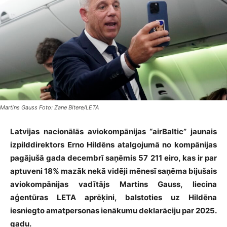
Martins Gauss Foto: Zane Bitere/LETA
Latvijas nacionālās aviokompānijas “airBaltic” jaunais
izpilddirektors Erno Hildēns atalgojumā no kompānijas
pagājušā gada decembrī saņēmis 57 211 eiro, kas ir par
aptuveni 18% mazāk nekā vidēji mēnesī saņēma bijušais
aviokompānijas vadītājs Martins Gauss, liecina
aģentūras LETA aprēķini, balstoties uz Hildēna
iesniegto amatpersonas ienākumu deklarāciju par 2025.
gadu.