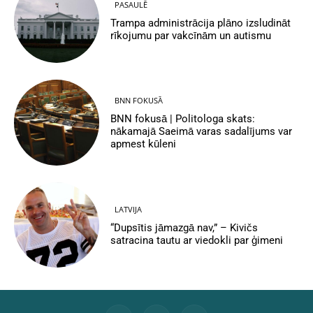
PASAULĒ
Trampa administrācija plāno izsludināt
rīkojumu par vakcīnām un autismu
BNN FOKUSĀ
BNN fokusā | Politologa skats:
nākamajā Saeimā varas sadalījums var
apmest kūleni
LATVIJA
“Dupsītis jāmazgā nav,” – Kivičs
satracina tautu ar viedokli par ģimeni