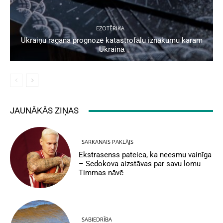
EZOTĒRIKA
Ukraiņu ragana prognozē katastrofālu iznākumu karam
Ukrainā
JAUNĀKĀS ZIŅAS
SARKANAIS PAKLĀJS
Ekstrasenss pateica, ka neesmu vainīga
– Sedokova aizstāvas par savu lomu
Timmas nāvē
SABIEDRĪBA