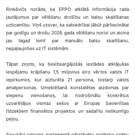
Rinkēvičs norāda, ka EPPO atklātā informācija rada
jautājumus par vēlēšanu drošību un balsu skaitīšanas
uzticamību. Viņš uzsver, ka sabiedrībai jābūt pārliecinātai
par godīgu un drošu 2026. gada vēlēšanu norisi un aicina
jau tagad lemt par manuālu balsu skaitīšanu,
nepaļaujoties uz IT sistēmām.
Tāpat ziņots, ka tiesībsargājošās iestādes atklājušas
iespējamu krāpšanu 1,5 miljonus eiro vērtos valsts IT
iepirkumos, kur aizturēta 21 persona, tostarp valsts
amatpersonas. Izmeklēšanā konstatētas aizdomas par
slepenu vienošanos, lai nodrošinātu konkrētus
uzvarētājus vismaz sešos ar Eiropas Savienības
līdzekļiem finansētos projektos un sadalītu nelikumīgo
peļņu.
Savukārt vairums parlamentā pārstāvēto politisko spēku