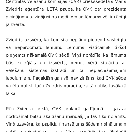
Centrālās vēlēšanu komisijas (CVK) priekšsēdētājs Māris
Zviedris aģentūrai LETA pauda, ka CVK par prezidenta
aicinājumu uzzinājusi no medijiem un lēmums vēl ir rūpīgi
jāizvērtē.
Zviedris uzsvēra, ka komisija neplāno pieņemt sasteigtu
vai nepārdomātu lēmumu. Lēmums, visticamāk, tikšot
pieņemts nākamajā CVK sēdē. Viņš norādīja, ka lēmums
būs koleģiāls un izsvērts, ņemot vērā situāciju ar
vēlēšanu sistēmas izstrādi un tai nepieciešamajiem
labojumiem. Pagaidām gan vēl nav zināms, kad CVK sēde
varētu notikt, taču Zviedris noradīja, ka tā notiks tuvākajā
laikā.
Pēc Zviedra teiktā, CVK jebkurā gadījumā ir gatava
nodrošināt balsu skaitīšanu manuāli, ja tas tiks nolemts.
Viņš uzsvēra, ka papildu finansējums šādam risinājumam
nebūs nepieciešams, jo ar šādu scenāriju jau sākotnēji