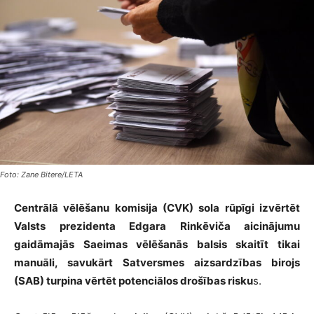
Foto: Zane Bitere/LETA
Centrālā vēlēšanu komisija (CVK) sola rūpīgi izvērtēt
Valsts prezidenta Edgara Rinkēviča aicinājumu
gaidāmajās Saeimas vēlēšanās balsis skaitīt tikai
manuāli, savukārt Satversmes aizsardzības birojs
(SAB) turpina vērtēt potenciālos drošības risku
s.