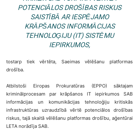
POTENCIĀLOS DROŠĪBAS RISKUS
SAISTĪBĀ AR IESPĒJAMO
KRĀPŠANOS INFORMĀCIJAS
TEHNOLOĢIJU (IT) SISTĒMU
IEPIRKUMOS,
tostarp tiek vērtēta, Saeimas vēlēšanu platformas
drošība.
Atbilstoši Eiropas Prokuratūras (EPPO) sāktajam
kriminālprocesam par krāpšanos IT iepirkumos SAB
informācijas un komunikācijas tehnoloģiju kritiskās
infrastruktūras uzraudzībā vērtē potenciālos drošības
riskus, tajā skaitā vēlēšanu platformas drošību, aģentūrai
LETA norādīja SAB.