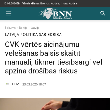
10.08.2026
EN
Vārda diena:
Brencis, Audris, Inuta, Audra
Sākums
Baltija
Latvija
LATVIJA
POLITIKA
SABIEDRĪBA
CVK vērtēs aicinājumu
vēlēšanās balsis skaitīt
manuāli, tikmēr tiesībsargi vēl
apzina drošības riskus
LETA
23.03.2026 18:07