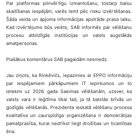
Par platformas pilnvērtīgu izmantošanu, tostarp balsu
skaitīšanas iespējām, varēs lemt pēc risku izvērtēšanas.
Šāda veida un apjoma informācijas apstrāde prasa laiku.
Kad izvērtējums būs veikts, SAB informēs par vēlēšanu
procesu atbildīgās institūcijas un valsts augstākās
amatpersonas.
Plašākus komentārus SAB pagaidām nesniedz.
Jau ziņots, ka Rinkēvičs, iepazinies ar EPPO informāciju
par iespējamiem pārkāpumiem IT iepirkumos un to
ietekmi uz 2026. gada Saeimas vēlēšanām, uzsver, ka
valsts vara ir leģitīma tikai tad, ja tā balstās brīvās un
godīgās vēlēšanās. Prezidenta ieskatā vēlēšanu procesa
kvalitatīva un caurspīdīga organizēšana ir demokrātijas
pamatprasība, kurai nedrīkst liegt drošības un ticamības
ēna.