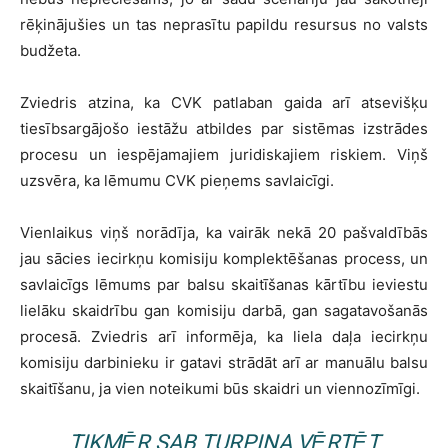
rēķinājušies un tas neprasītu papildu resursus no valsts
budžeta.
Zviedris atzina, ka CVK patlaban gaida arī atsevišķu
tiesībsargājošo iestāžu atbildes par sistēmas izstrādes
procesu un iespējamajiem juridiskajiem riskiem. Viņš
uzsvēra, ka lēmumu CVK pieņems savlaicīgi.
Vienlaikus viņš norādīja, ka vairāk nekā 20 pašvaldībās
jau sācies iecirkņu komisiju komplektēšanas process, un
savlaicīgs lēmums par balsu skaitīšanas kārtību ieviestu
lielāku skaidrību gan komisiju darbā, gan sagatavošanās
procesā. Zviedris arī informēja, ka liela daļa iecirkņu
komisiju darbinieku ir gatavi strādāt arī ar manuālu balsu
skaitīšanu, ja vien noteikumi būs skaidri un viennozīmīgi.
TIKMĒR SAB TURPINA VĒRTĒT