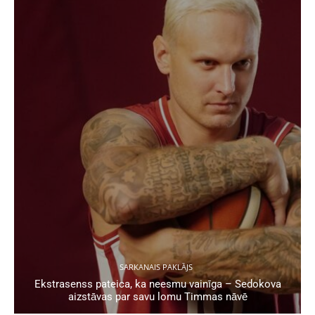
SARKANAIS PAKLĀJS
Ekstrasenss pateica, ka neesmu vainīga – Sedokova
aizstāvas par savu lomu Timmas nāvē