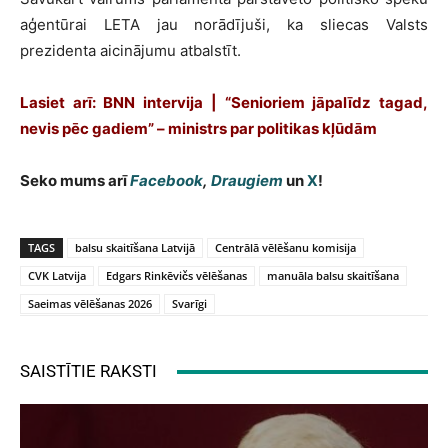
aģentūrai LETA jau norādījuši, ka sliecas Valsts
prezidenta aicinājumu atbalstīt.
Lasiet arī: BNN intervija | “Senioriem jāpalīdz tagad,
nevis pēc gadiem” – ministrs par politikas kļūdām
Seko mums arī
Facebook
,
Draugiem
un
X
!
TAGS
balsu skaitīšana Latvijā
Centrālā vēlēšanu komisija
CVK Latvija
Edgars Rinkēvičs vēlēšanas
manuāla balsu skaitīšana
Saeimas vēlēšanas 2026
Svarīgi
SAISTĪTIE RAKSTI