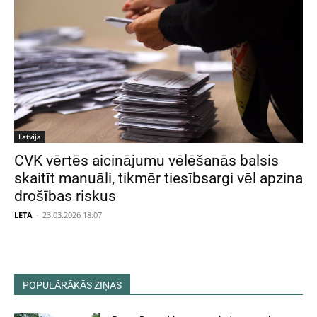
Latvija
CVK vērtēs aicinājumu vēlēšanās balsis
skaitīt manuāli, tikmēr tiesībsargi vēl apzina
drošības riskus
LETA
-
23.03.2026 18:07
POPULĀRĀKĀS ZIŅAS