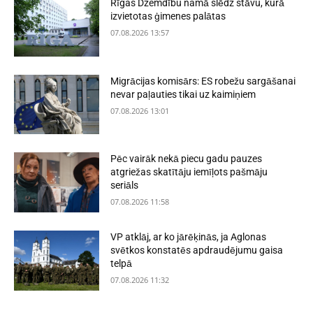
Rīgas Dzemdību namā slēdz stāvu, kurā
izvietotas ģimenes palātas
07.08.2026 13:57
Migrācijas komisārs: ES robežu sargāšanai
nevar paļauties tikai uz kaimiņiem
07.08.2026 13:01
Pēc vairāk nekā piecu gadu pauzes
atgriežas skatītāju iemīļots pašmāju
seriāls
07.08.2026 11:58
VP atklāj, ar ko jārēķinās, ja Aglonas
svētkos konstatēs apdraudējumu gaisa
telpā
07.08.2026 11:32