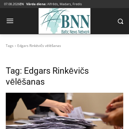
07.08.2026
EN
Vārda diena:
Alfrēds, Madars, Fredis
Tags
Edgars Rinkēvičs vēlēšanas
Tag:
Edgars Rinkēvičs
vēlēšanas