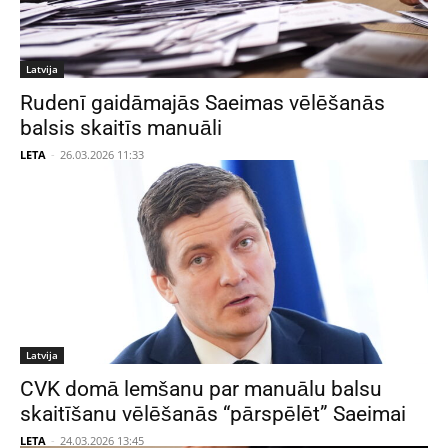
Latvija
Rudenī gaidāmajās Saeimas vēlēšanās
balsis skaitīs manuāli
LETA
-
26.03.2026 11:33
Latvija
CVK domā lemšanu par manuālu balsu
skaitīšanu vēlēšanās “pārspēlēt” Saeimai
LETA
-
24.03.2026 13:45