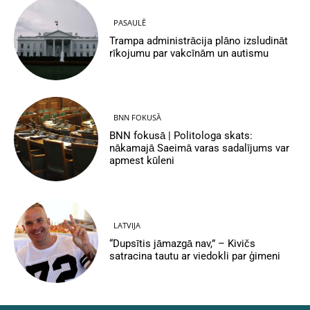
PASAULĒ
Trampa administrācija plāno izsludināt
rīkojumu par vakcīnām un autismu
BNN FOKUSĀ
BNN fokusā | Politologa skats:
nākamajā Saeimā varas sadalījums var
apmest kūleni
LATVIJA
“Dupsītis jāmazgā nav,” – Kivičs
satracina tautu ar viedokli par ģimeni