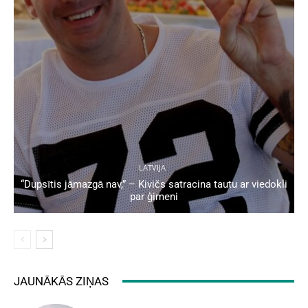
LATVIJA
“Dupsītis jāmazgā nav,” – Kivičs satracina tautu ar viedokli
par ģimeni
JAUNĀKĀS ZIŅAS