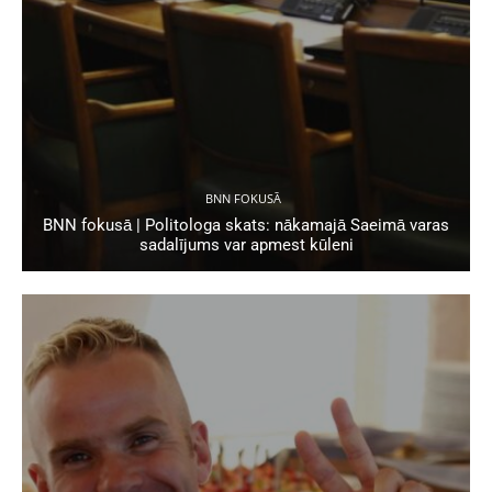
BNN FOKUSĀ
BNN fokusā | Politologa skats: nākamajā Saeimā varas
sadalījums var apmest kūleni