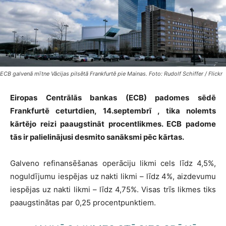
ECB galvenā mītne Vācijas pilsētā Frankfurtē pie Mainas. Foto: Rudolf Schiffer / Flickr
Eiropas Centrālās bankas (ECB) padomes sēdē
Frankfurtē ceturtdien, 14.septembrī , tika nolemts
kārtējo reizi paaugstināt procentlikmes. ECB padome
tās ir palielinājusi desmito sanāksmi pēc kārtas.
Galveno refinansēšanas operāciju likmi cels līdz 4,5%,
noguldījumu iespējas uz nakti likmi – līdz 4%, aizdevumu
iespējas uz nakti likmi – līdz 4,75%. Visas trīs likmes tiks
paaugstinātas par 0,25 procentpunktiem.