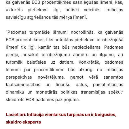
ka galvenās ECB procentlikmes sasniegušas līmeni, kas,
uzturēts pietiekami ilgi, būtiski veicinās inflācijas
savlaicīgu atgriešanos tās mērķa līmenī.
“Padomes turpmākie lēmumi nodrošinās, ka galvenās
ECB procentlikmes tiks noteiktas pietiekami ierobežojošā
līmenī tik ilgi, kamēr tas būs nepieciešams. Padomes
pieeja, nosakot ierobežojumu apmēru un ilgumu, arī
turpmāk balstīsies uz datiem. Konkrētāk, padomes
lēmumi par procentlikmēm būs atkarīgi no inflācijas
perspektīvas novērtējuma, ņemot vērā saņemtos
tautsaimniecības un finanšu datus, pamatinflācijas
dinamiku un monetārās politikas transmisijas spēku,”
skaidrots ECB padomes paziņojumā.
Lasiet arī:
Inflācija vienlaikus turpinās un ir beigusies,
skaidro eksperts