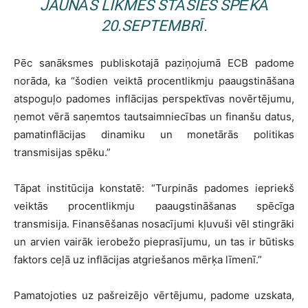
JAUNĀS LIKMES STĀSIES SPĒKĀ
20.SEPTEMBRĪ.
Pēc sanāksmes publiskotajā paziņojumā ECB padome
norāda, ka “šodien veiktā procentlikmju paaugstināšana
atspoguļo padomes inflācijas perspektīvas novērtējumu,
ņemot vērā saņemtos tautsaimniecības un finanšu datus,
pamatinflācijas dinamiku un monetārās politikas
transmisijas spēku.”
Tāpat institūcija konstatē: “Turpinās padomes iepriekš
veiktās procentlikmju paaugstināšanas spēcīga
transmisija. Finansēšanas nosacījumi kļuvuši vēl stingrāki
un arvien vairāk ierobežo pieprasījumu, un tas ir būtisks
faktors ceļā uz inflācijas atgriešanos mērķa līmenī.”
Pamatojoties uz pašreizējo vērtējumu, padome uzskata,