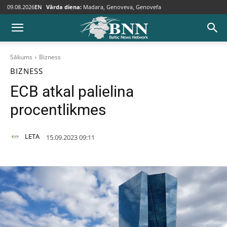
09.08.2026
EN
Vārda diena:
Madara, Genoveva, Genovefa
Sākums
Bizness
BIZNESS
ECB atkal palielina
procentlikmes
LETA
15.09.2023 09:11