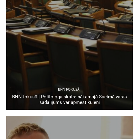
BNN FOKUSĀ
BNN fokusā | Politologa skats: nākamajā Saeimā varas
sadalījums var apmest kūleni