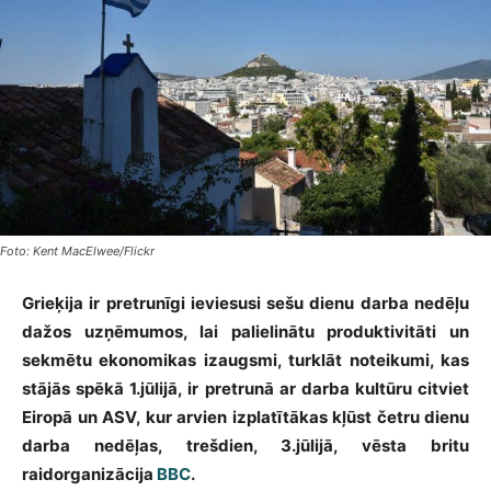
Foto: Kent MacElwee/Flickr
Grieķija ir pretrunīgi ieviesusi sešu dienu darba nedēļu
dažos uzņēmumos, lai palielinātu produktivitāti un
sekmētu ekonomikas izaugsmi, turklāt noteikumi, kas
stājās spēkā 1.jūlijā, ir pretrunā ar darba kultūru citviet
Eiropā un ASV, kur arvien izplatītākas kļūst četru dienu
darba nedēļas, trešdien, 3.jūlijā, vēsta britu
raidorganizācija
BBC
.