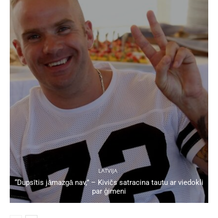
LATVIJA
“Dupsītis jāmazgā nav,” – Kivičs satracina tautu ar viedokli
par ģimeni