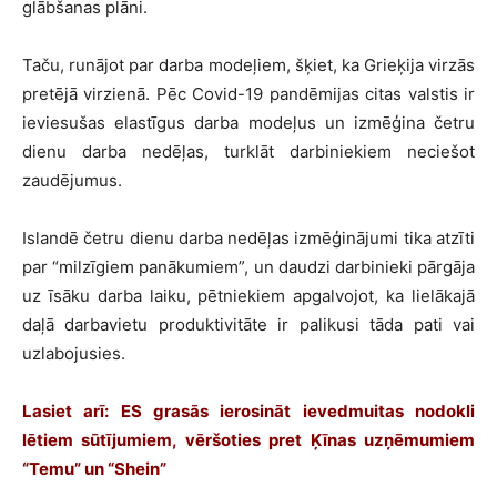
glābšanas plāni.
Taču, runājot par darba modeļiem, šķiet, ka Grieķija virzās
pretējā virzienā. Pēc Covid-19 pandēmijas citas valstis ir
ieviesušas elastīgus darba modeļus un izmēģina četru
dienu darba nedēļas, turklāt darbiniekiem neciešot
zaudējumus.
Islandē četru dienu darba nedēļas izmēģinājumi tika atzīti
par “milzīgiem panākumiem”, un daudzi darbinieki pārgāja
uz īsāku darba laiku, pētniekiem apgalvojot, ka lielākajā
daļā darbavietu produktivitāte ir palikusi tāda pati vai
uzlabojusies.
Lasiet arī:
ES grasās ierosināt ievedmuitas nodokli
lētiem sūtījumiem, vēršoties pret Ķīnas uzņēmumiem
“Temu” un “Shein”