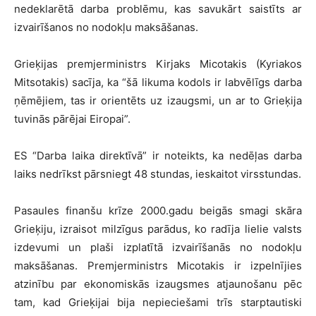
nedeklarētā darba problēmu, kas savukārt saistīts ar
izvairīšanos no nodokļu maksāšanas.
Grieķijas premjerministrs Kirjaks Micotakis (Kyriakos
Mitsotakis) sacīja, ka “šā likuma kodols ir labvēlīgs darba
ņēmējiem, tas ir orientēts uz izaugsmi, un ar to Grieķija
tuvinās pārējai Eiropai”.
ES “Darba laika direktīvā” ir noteikts, ka nedēļas darba
laiks nedrīkst pārsniegt 48 stundas, ieskaitot virsstundas.
Pasaules finanšu krīze 2000.gadu beigās smagi skāra
Grieķiju, izraisot milzīgus parādus, ko radīja lielie valsts
izdevumi un plaši izplatītā izvairīšanās no nodokļu
maksāšanas. Premjerministrs Micotakis ir izpelnījies
atzinību par ekonomiskās izaugsmes atjaunošanu pēc
tam, kad Grieķijai bija nepieciešami trīs starptautiski