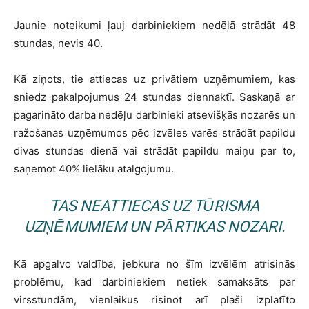
Jaunie noteikumi ļauj darbiniekiem nedēļā strādāt 48
stundas, nevis 40.
Kā ziņots, tie attiecas uz privātiem uzņēmumiem, kas
sniedz pakalpojumus 24 stundas diennaktī. Saskaņā ar
pagarināto darba nedēļu darbinieki atsevišķās nozarēs un
ražošanas uzņēmumos pēc izvēles varēs strādāt papildu
divas stundas dienā vai strādāt papildu maiņu par to,
saņemot 40% lielāku atalgojumu.
TAS NEATTIECAS UZ TŪRISMA
UZŅĒMUMIEM UN PĀRTIKAS NOZARI.
Kā apgalvo valdība, jebkura no šīm izvēlēm atrisinās
problēmu, kad darbiniekiem netiek samaksāts par
virsstundām, vienlaikus risinot arī plaši izplatīto