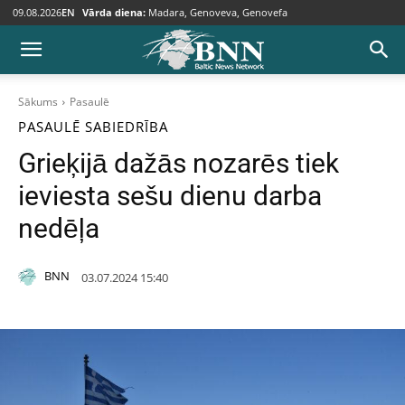
09.08.2026
EN
Vārda diena:
Madara, Genoveva, Genovefa
Sākums
Pasaulē
PASAULĒ
SABIEDRĪBA
Grieķijā dažās nozarēs tiek
ieviesta sešu dienu darba
nedēļa
BNN
03.07.2024 15:40