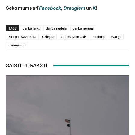
Seko mums arī
Facebook
,
Draugiem
un
X
!
TAGS
darba laiks
darba nedēļa
darba ņēmēji
Eiropas Savienība
Grieķija
Kirjaks Micotakis
nodokļi
Svarīgi
uzņēmumi
SAISTĪTIE RAKSTI