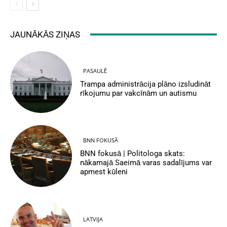
JAUNĀKĀS ZIŅAS
PASAULĒ
Trampa administrācija plāno izsludināt
rīkojumu par vakcīnām un autismu
BNN FOKUSĀ
BNN fokusā | Politologa skats:
nākamajā Saeimā varas sadalījums var
apmest kūleni
LATVIJA