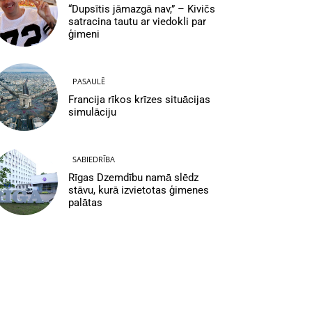
“Dupsītis jāmazgā nav,” – Kivičs
satracina tautu ar viedokli par
ģimeni
PASAULĒ
Francija rīkos krīzes situācijas
simulāciju
SABIEDRĪBA
Rīgas Dzemdību namā slēdz
stāvu, kurā izvietotas ģimenes
palātas