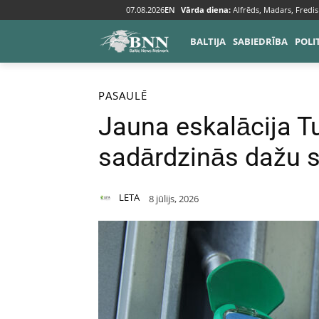
07.08.2026
EN
Vārda diena:
Alfrēds, Madars, Fredis
BALTIJA
SABIEDRĪBA
POLI
Sākums
Pasaulē
PASAULĒ
Jauna eskalācija T
sadārdzinās dažu s
LETA
8 jūlijs, 2026