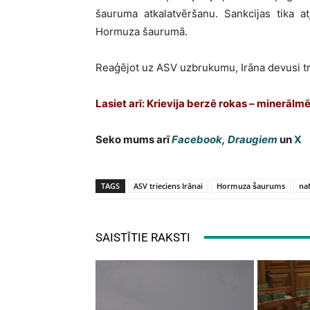
šauruma atkalatvēršanu. Sankcijas tika a
Hormuza šaurumā.
Reaģējot uz ASV uzbrukumu, Irāna devusi tr
Lasiet arī: Krievija berzē rokas – minerālm
Seko mums arī
Facebook
,
Draugiem
un
X
TAGS
ASV trieciens Irānai
Hormuza šaurums
naf
SAISTĪTIE RAKSTI