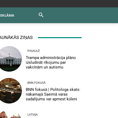
REKLĀMA
AUNĀKĀS ZIŅAS
PASAULĒ
Trampa administrācija plāno
izsludināt rīkojumu par
vakcīnām un autismu
BNN FOKUSĀ
BNN fokusā | Politologa skats:
nākamajā Saeimā varas
sadalījums var apmest kūleni
LATVIJA