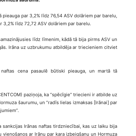
tā pieauga par 3,2% līdz 76,54 ASV dolāriem par barelu,
ar 3,2% līdz 72,72 ASV dolāriem par barelu.
samazinājusies līdz līmenim, kādā tā bija pirms ASV un
ās. Irāna uz uzbrukumu atbildēja ar triecieniem citviet
 naftas cena pasaulē būtiski pieauga, un martā tā
ENTCOM) paziņoja, ka “spēcīgie” triecieni ir atbilde uz
rmuza šaurumu, un “radīs lielas izmaksas [Irānai] par
jumiem”.
sankcijas Irānas naftas tirdzniecībai, kas uz laiku bija
idu vienošanos ar Irānu par kara izbeigšanu un Hormuza