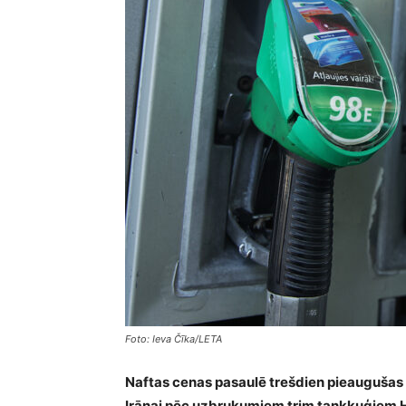
Foto: Ieva Čīka/LETA
Naftas cenas pasaulē trešdien pieaugušas
Irānai pēc uzbrukumiem trim tankkuģiem