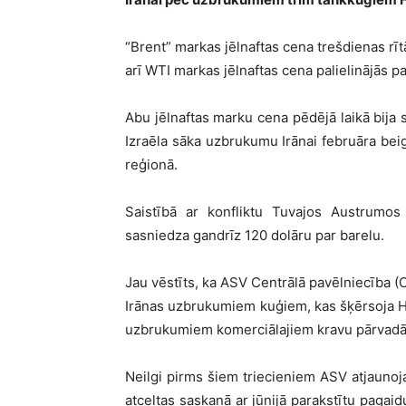
“Brent” markas jēlnaftas cena trešdienas rī
arī WTI markas jēlnaftas cena palielinājās p
Abu jēlnaftas marku cena pēdējā laikā bija 
Izraēla sāka uzbrukumu Irānai februāra beig
reģionā.
Saistībā ar konfliktu Tuvajos Austrumos
sasniedza gandrīz 120 dolāru par barelu.
Jau vēstīts, ka ASV Centrālā pavēlniecība (C
Irānas uzbrukumiem kuģiem, kas šķērsoja Ho
uzbrukumiem komerciālajiem kravu pārvadā
Neilgi pirms šiem triecieniem ASV atjaunoja 
atceltas saskaņā ar jūnijā parakstītu paga