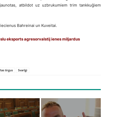
tjaunotas, atbildot uz uzbrukumiem trim tankkuģiem
iecienus Bahreinai un Kuveitai.
ēslu eksports agresorvalstij ienes miljardus
tas tirgus
Svarīgi