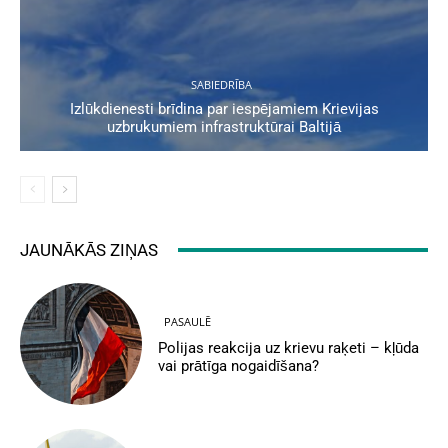
SABIEDRĪBA
Izlūkdienesti brīdina par iespējamiem Krievijas
uzbrukumiem infrastruktūrai Baltijā
JAUNĀKĀS ZIŅAS
PASAULĒ
Polijas reakcija uz krievu raķeti – kļūda
vai prātīga nogaidīšana?