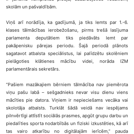
skolām un pašvaldībām.
Viņš arī norādīja, ka gadījumā, ja tiks lemts par 1.-6.
klases tālmācības ierobežošanu, pirms trešā lasījuma
parlamenta deputātiem tiks piedāvāts lemt par
pakāpenisku pārejas periodu. Šajā periodā plānots
sagatavot atbalsta speciālistus, lai palīdzētu skolēniem
pielāgoties klātienes mācību videi, norāda IZM
parlamentārais sekretārs.
“Pašiem mazākajiem bērniem tālmācība nav piemērota
viņu pašu labā – sešgadnieks nevar visu dienu viens
mācīties pie datora. Viņiem ir nepieciešams vecāka vai
skolotāja atbalsts. Turklāt šādā veidā nav iespējams
pilnvērtīgi attīstīt sociālās prasmes, apgūt grupu darbu un
piedalīties sporta nodarbībās un fiziski izkustēties, kā arī
tas vairo atkarību no digitālajām ierīcēm,” pauda