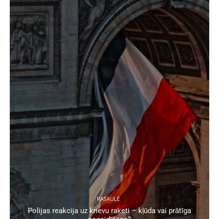
PASAULĒ
Polijas reakcija uz krievu raķeti – kļūda vai prātīga