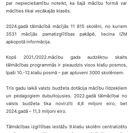
par nepieciešamību noteikt, ka šajā mācību formā var
mācīties tikai vecākajās klasēs.
2024.gadā tālmācībā mācījās 11 815 skolēni, no kuriem
3531 mācījās pamatizglītības pakāpē, liecina IZM
apkopotā informācija.
Kopš 2021./2022.mācību gada audzēkņu skaits
tālmācības programmās ir pieaudzis visos klašu posmos,
īpaši 10.-12.klašu posmā – par aptuveni 3000 skolēniem.
Trīs gadu laikā valsts budžeta dotācija mācību līdzekļiem
un pedagogiem dubultojusies. 2022.gadā tālmācībai no
valsts budžeta tika novirzīti 4,8 miljoni eiro, bet
2024.gadā – 11,3 miljoni eiro.
Tālmācības izglītības iestāžu 9.klašu skolēni centralizēto