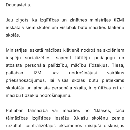
Daugavietis.
Jau ziņots, ka Izglītības un zinātnes ministrijas (IZM)
ieskatā visiem skolēniem vislabāk būtu mācīties klātienē
skolās.
Ministrijas ieskatā mācības klātienē nodrošina skolēniem
iespēju socializēties, saņemt tūlītēju pedagogu un
atbalsta personāla palīdzību, mācību līdzekļus. Tiesa,
patlaban IZM nav nodrošinājusi vairākus
priekšnosacījumus, lai visās skolās būtu pietiekams
skolotāju un atbalsta personāla skaits, ir grūtības arī ar
mācību līdzekļu nodrošinājumu.
Patlaban tālmācībā var mācīties no 1.klases, taču
tālmācības izglītības iestāžu 9.klašu skolēnu zemie
rezultāti centralizētajos eksāmenos raisījuši diskusijas