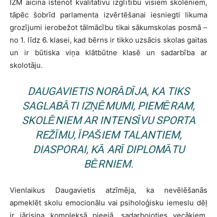
IZM aicina īstenot kvalitatīvu izglītību visiem skolēniem,
tāpēc šobrīd parlamenta izvērtēšanai iesniegti likuma
grozījumi ierobežot tālmācību tikai sākumskolas posmā –
no 1. līdz 6. klasei, kad bērns ir tikko uzsācis skolas gaitas
un ir būtiska viņa klātbūtne klasē un sadarbība ar
skolotāju.
DAUGAVIETIS NORĀDĪJA, KA TIKS
SAGLABĀTI IZŅĒMUMI, PIEMĒRAM,
SKOLĒNIEM AR INTENSĪVU SPORTA
REŽĪMU, ĪPAŠIEM TALANTIEM,
DIASPORAI, KĀ ARĪ DIPLOMĀTU
BĒRNIEM.
Vienlaikus Daugavietis atzīmēja, ka nevēlēšanās
apmeklēt skolu emocionālu vai psiholoģisku iemeslu dēļ
ir jārisina kompleksā pieejā, sadarbojoties vecākiem,