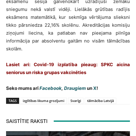
eksāmenu sesijā galvenokārt uzrādījuši zemāku
sniegumu nekā valstī vidēji. Lielākās grūtības radījis
eksāmens matemātikā, kur sekmīga vērtējuma slieksni
tikko pārsniedza 22,16% skolēnu. Akreditācijas komisiju
ziņojumi liecina, ka patlaban nav pieejama pilnīga
informācija par absolventu gaitām no visām tālmācības
skolām.
Lasiet ari: Covid-19 izplatība pieaug: SPKC aicina
seniorus un riska grupas vakcinēties
Seko mums arī
Facebook
,
Draugiem
un
X
!
TAGS
izglītības likuma grozījumi
Svarīgi
tālmācība Latvijā
SAISTĪTIE RAKSTI