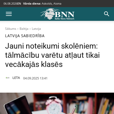
06.08.2026
EN
Vārda diena:
Askolds, Aisma
Sākums
Baltija
Latvija
LATVIJA
SABIEDRĪBA
Jauni noteikumi skolēniem:
tālmācību varētu atļaut tikai
vecākajās klasēs
LETA
04.09.2025 13:41