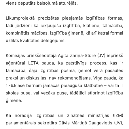
viens deputāts balsojumā atturējās.
Likumprojektā precizētas pieejamās izglītības formas,
tādi jēdzieni kā iekļaujoša izglītība, klātiene, tālmācība,
kombinētās mācības, izglītība ģimenē, kā arī katrai formai
uzlikts kvalitātes deleģējums.
Komisijas priekšsēdētāja Agita Zariņa-Stūre (JV) iepriekš
aģentūrai LETA pauda, ka patstāvīgs process, kas ir
tālmācība, šajā izglītības posmā, ņemot vērā pasaules
praksi un diskusijas, nav rekomendējams. Viņa pauda, ka
1.-6.klasē bērnam jāmācās pieaugušā klātbūtnē – vai tā ir
skolas puse, vai vecāku puse, tādējādi stiprinot izglītību
ģimenē.
Kā norādīja Izglītības un zinātnes ministrijas (IZM)
parlamentārais sekretārs Dāvis Mārtiņš Daugavietis (JV),