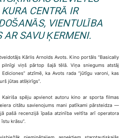
 KURA CENTRĀ IR
IDOŠANĀS, VIENTULĪBA
S AR SAVU ĶERMENI.
veidotājs Kārlis Arnolds Avots. Kino portāls “Basically
 pilnīgi viņš pārtop šajā tēlā. Viņa sniegums atstāj
 Ediciones” atzīmē, ka Avots rada “jūtīgu varoni, kas
rš jūtas atšķirīgs”.
Kairiša spēju apvienot autoru kino ar sporta filmas
reiera citātu savienojums mani patīkami pārsteidza —
ajā pašā recenzijā īpaša atzinība veltīta arī operatora
 īstu krāsu”.
visbiežāk pieminētajiem aspektiem starptautiskajās