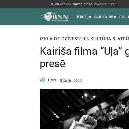
06.08.2026
EN
Vārda diena:
Askolds, Aisma
BALTIJA
SABIEDRĪBA
POLI
Sākums
Izklaide
Dzīvesstils
IZKLAIDE
DZĪVESSTILS
KULTŪRA & ATP
Kairiša filma “Uļa”
presē
BNN
9 jūnijs, 2026