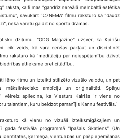
 raksta, ka filmas “gandrīz nereālā melnbaltā estētika
skaistumu”, savukārt “C7NEMA” filmu raksturo kā “daudz
dzi”, nekā varētu gaidīt no sporta drāmas.
tematisko dziļumu. “ODG Magazine” uzsver, ka Kairišu
i, cik veids, kā vara cenšas pakļaut un disciplinēt
ilmu raksturo kā “meditāciju par neiespējamību dzīvot
abiedrības attieksme pret citādību.
i lēno ritmu un izteikti stilizēto vizuālo valodu, un pat
as māksliniecisko ambīciju un oriģinalitāti. Spāņu
 vēlreiz apliecina, ka Viesturs Kairišs ir viens no
oru talantiem, kuru beidzot pamanījis Kannu festivāls.”
raksturo kā vienu no vizuāli izteiksmīgākajiem un
šī gada festivāla programmā “Īpašais Skatiens” (Un
ju identitātes, ķermeņa, vientulības un pašpieņemšanas