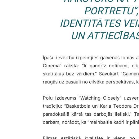
PORTRETU”,
IDENTITĀTES VE
UN ATTIECĪBA
Īpašu ievērību izpelnījies galvenās lomas at
Cinema” raksta: “Ir gandrīz neticami, cik
skatītājus bez vārdiem.” Savukārt “Caiman
raugās uz pasauli no cilvēka perspektīvas, ku
Poļu izdevums “Watching Closely” uzsver 
tradīciju: “Basketbola un Karla Teodora D
paradoksālā kārtā tas darbojās lieliski.” T
darbam, norādot, ka “melnbaltie kadri ir pilni
Filmas estētiskā kvalitāte ir viens no 