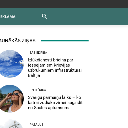
REKLĀMA
AUNĀKĀS ZIŅAS
SABIEDRĪBA
Izlūkdienesti brīdina par
iespējamiem Krievijas
uzbrukumiem infrastruktūrai
Baltijā
EZOTĒRIKA
Svarīgu pārmaiņu laiks – ko
katrai zodiaka zīmei sagaidīt
no Saules aptumsuma
PASAULĒ