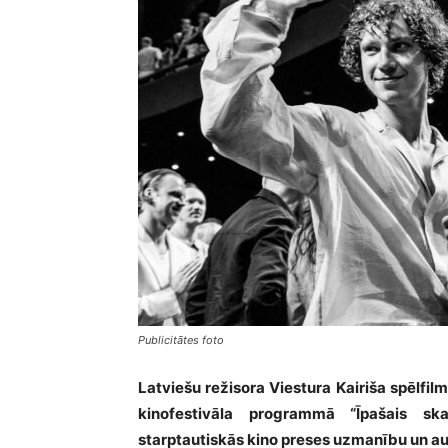
Publicitātes foto
Latviešu režisora Viestura Kairiša spēlfil
kinofestivāla programmā “Īpašais ska
starptautiskās kino preses uzmanību un au