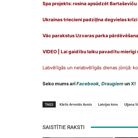
Spa projekts: rosina apsūdzēt Bartaševiču
Ukrainas triecieni padziļina degvielas krīz
Vāc parakstus Uzvaras parka pārdēvēšana
VIDEO | Lai gaidību laiku pavadītu mierīgi
Labvēlīgās un nelabvēlīgās dienas jūnijā:
Seko mums arī
Facebook
,
Draugiem
un
X
!
TAGS
Kārlis Arnolds Avots
Latvijas kino
Uļjana 
SAISTĪTIE RAKSTI