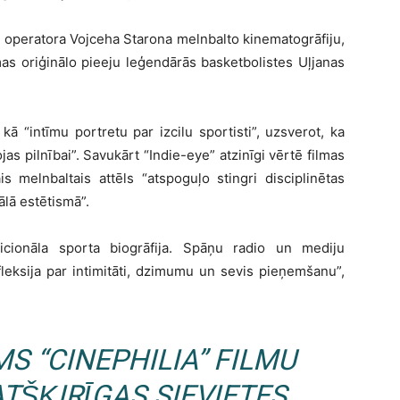
u, operatora Vojceha Starona melnbalto kinematogrāfiju,
as oriģinālo pieeju leģendārās basketbolistes Uļjanas
ā “intīmu portretu par izcilu sportisti”, uzsverot, ka
ojas pilnībai”. Savukārt “Indie-eye” atzinīgi vērtē filmas
s melnbaltais attēls “atspoguļo stingri disciplinētas
lā estētismā”.
dicionāla sporta biogrāfija. Spāņu radio un mediju
fleksija par intimitāti, dzimumu un sevis pieņemšanu”,
S “CINEPHILIA” FILMU
TŠĶIRĪGAS SIEVIETES