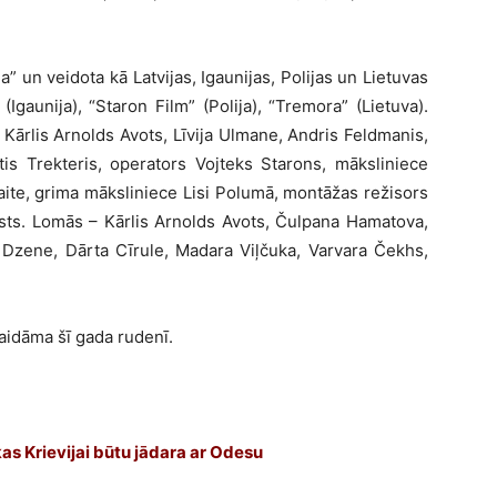
” un veidota kā Latvijas, Igaunijas, Polijas un Lietuvas
(Igaunija), “Staron Film” (Polija), “Tremora” (Lietuva).
 Kārlis Arnolds Avots, Līvija Ulmane, Andris Feldmanis,
tis Trekteris, operators Vojteks Starons, māksliniece
aite, grima māksliniece Lisi Polumā, montāžas režisors
ts. Lomās – Kārlis Arnolds Avots, Čulpana Hamatova,
 Dzene, Dārta Cīrule, Madara Viļčuka, Varvara Čekhs,
gaidāma šī gada rudenī.
kas Krievijai būtu jādara ar Odesu