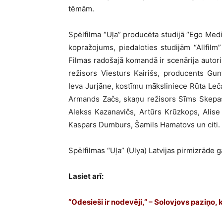
tēmām.
Spēlfilma “Uļa” producēta studijā “Ego Media
kopražojums, piedaloties studijām “Allfilm” 
Filmas radošajā komandā ir scenārija autori
režisors Viesturs Kairišs, producents Gun
Ieva Jurjāne, kostīmu māksliniece Rūta Leč
Armands Začs, skaņu režisors Sīms Skepas
Alekss Kazanavičs, Artūrs Krūzkops, Alise
Kaspars Dumburs, Šamils Hamatovs un citi.
Spēlfilmas “Uļa” (Ulya) Latvijas pirmizrāde 
Lasiet arī:
“Odesieši ir nodevēji,” – Solovjovs paziņo, 