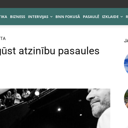
TIKA
BIZNESS
INTERVIJAS
BNN FOKUSĀ
PASAULĒ
IZKLAIDE
ŪTA
J
 gūst atzinību pasaules