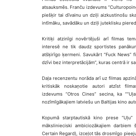
atsauksmēs. Franču izdevums “Culturopoing”
piešķir tai dīvainu un dziļi aizkustinošu 
intīmāku, savādāku un dziļi juteklisku piere
Kritiķi atzinīgi novērtējuši arī filmas 
interesē ne tik daudz sportistes panākum
atšķirīgo ķermeni. Savukārt “Fuck News” f
dzīvi bez interpretācijām”, kuras centrā ir s
Daļa recenzentu norāda arī uz filmas apzināt
kritiskāk noskaņotie autori atzīst film
izdevums “Otros Cines” secina, ka ““Uļa”
nozīmīgākajiem latviešu un Baltijas kino aut
Kopumā starptautiskā kino prese “Uļu” 
mākslinieciski ambiciozākajiem darbiem 
Certain Regard), izceļot tās drosmīgo piee