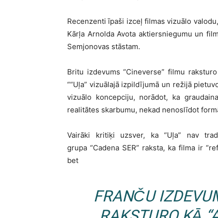
Recenzenti īpaši izceļ filmas vizuālo valod
Kārļa Arnolda Avota aktiersniegumu un film
Semjonovas stāstam.
Britu izdevums “Cineverse” filmu raksturo k
““Uļa” vizuālajā izpildījumā un režijā pietuv
vizuālo koncepciju, norādot, ka graudainai
realitātes skarbumu, nekad nenoslīdot formā
Vairāki kritiķi uzsver, ka “Uļa” nav tra
grupa “Cadena SER” raksta, ka filma ir “re
bet
FRANČU IZDEVUM
RAKSTURO KĀ “A