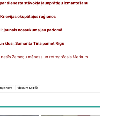
 par dienesta stāvokļa ļaunprātīgu izmantošanu
i Krievijas okupētajos reģionos
i; jaunais nosaukums jau padomā
 un klusi, Samanta Tīna pamet Rīgu
 ko nesīs Zemeņu mēness un retrogrādais Merkurs
Simjonova
Viesturs Kairišs