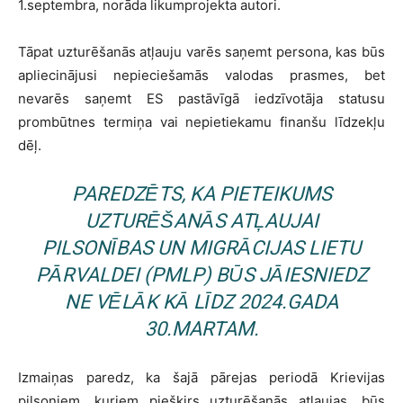
1.septembra, norāda likumprojekta autori.
Tāpat uzturēšanās atļauju varēs saņemt persona, kas būs
apliecinājusi nepieciešamās valodas prasmes, bet
nevarēs saņemt ES pastāvīgā iedzīvotāja statusu
prombūtnes termiņa vai nepietiekamu finanšu līdzekļu
dēļ.
PAREDZĒTS, KA PIETEIKUMS
UZTURĒŠANĀS ATĻAUJAI
PILSONĪBAS UN MIGRĀCIJAS LIETU
PĀRVALDEI (PMLP) BŪS JĀIESNIEDZ
NE VĒLĀK KĀ LĪDZ 2024.GADA
30.MARTAM.
Izmaiņas paredz, ka šajā pārejas periodā Krievijas
pilsoņiem, kuriem piešķirs uzturēšanās atļaujas, būs