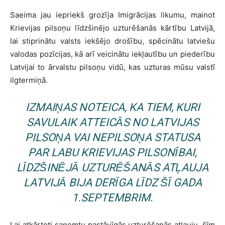
Saeima jau iepriekš grozīja Imigrācijas likumu, mainot
Krievijas pilsoņu līdzšinējo uzturēšanās kārtību Latvijā,
lai stiprinātu valsts iekšējo drošību, spēcinātu latviešu
valodas pozīcijas, kā arī veicinātu iekļautību un piederību
Latvijai to ārvalstu pilsoņu vidū, kas uzturas mūsu valstī
ilgtermiņā.
IZMAIŅAS NOTEICA, KA TIEM, KURI
SAVULAIK ATTEICĀS NO LATVIJAS
PILSOŅA VAI NEPILSOŅA STATUSA
PAR LABU KRIEVIJAS PILSONĪBAI,
LĪDZŠINĒJĀ UZTURĒŠANĀS ATĻAUJA
LATVIJĀ BIJA DERĪGA LĪDZ ŠĪ GADA
1.SEPTEMBRIM.
Lai atkārtoti saņemtu pastāvīgās uzturēšanās atļauju, šīm