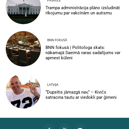
PASAULĒ
Trampa administrācija plāno izsludināt
rīkojumu par vakcīnām un autismu
BNN FOKUSĀ
BNN fokusā | Politologa skats:
nākamajā Saeimā varas sadalījums var
apmest kūleni
LATVIJA
“Dupsītis jāmazgā nav,” – Kivičs
satracina tautu ar viedokli par ģimeni