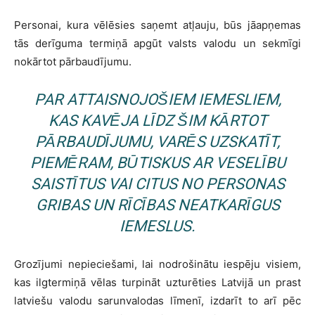
Personai, kura vēlēsies saņemt atļauju, būs jāapņemas
tās derīguma termiņā apgūt valsts valodu un sekmīgi
nokārtot pārbaudījumu.
PAR ATTAISNOJOŠIEM IEMESLIEM,
KAS KAVĒJA LĪDZ ŠIM KĀRTOT
PĀRBAUDĪJUMU, VARĒS UZSKATĪT,
PIEMĒRAM, BŪTISKUS AR VESELĪBU
SAISTĪTUS VAI CITUS NO PERSONAS
GRIBAS UN RĪCĪBAS NEATKARĪGUS
IEMESLUS.
Grozījumi nepieciešami, lai nodrošinātu iespēju visiem,
kas ilgtermiņā vēlas turpināt uzturēties Latvijā un prast
latviešu valodu sarunvalodas līmenī, izdarīt to arī pēc