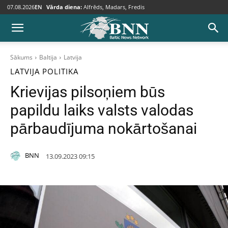
07.08.2026
EN
Vārda diena:
Alfrēds, Madars, Fredis
Sākums
Baltija
Latvija
LATVIJA
POLITIKA
Krievijas pilsoņiem būs
papildu laiks valsts valodas
pārbaudījuma nokārtošanai
BNN
13.09.2023 09:15