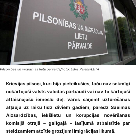
Pilsonības un migrācijas lietu pārvalde/Foto: Edijs Pālens/LETA
Krievijas pilsoņi, kuri bija pieteikušies, taču nav sekmīgi
nokārtojuši valsts valodas pārbaudi vai nav to kārtojuši
attaisnojošu iemeslu dēļ, varēs saņemt uzturēšanās
atļauju uz laiku līdz diviem gadiem, paredz Saeimas
Aizsardzības, iekšlietu un korupcijas novēršanas
komisijā otrajā – galīgajā – lasījumā atbalstītie par
steidzamiem atzītie grozījumi Imigrācijas likumā.