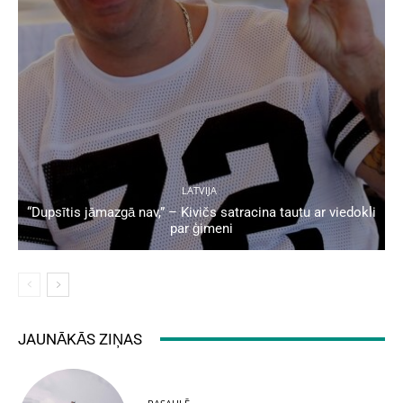
LATVIJA
“Dupsītis jāmazgā nav,” – Kivičs satracina tautu ar viedokli
par ģimeni
JAUNĀKĀS ZIŅAS