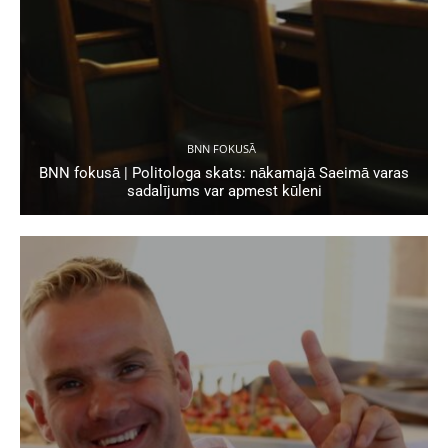
BNN FOKUSĀ
BNN fokusā | Politologa skats: nākamajā Saeimā varas
sadalījums var apmest kūleni