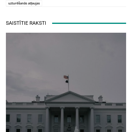
uzturēšanās atļaujas
SAISTĪTIE RAKSTI