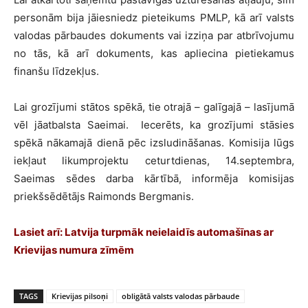
personām bija jāiesniedz pieteikums PMLP, kā arī valsts
valodas pārbaudes dokuments vai izziņa par atbrīvojumu
no tās, kā arī dokuments, kas apliecina pietiekamus
finanšu līdzekļus.
Lai grozījumi stātos spēkā, tie otrajā – galīgajā – lasījumā
vēl jāatbalsta Saeimai. Iecerēts, ka grozījumi stāsies
spēkā nākamajā dienā pēc izsludināšanas. Komisija lūgs
iekļaut likumprojektu ceturtdienas, 14.septembra,
Saeimas sēdes darba kārtībā, informēja komisijas
priekšsēdētājs Raimonds Bergmanis.
Lasiet arī:
Latvija turpmāk neielaidīs automašīnas ar
Krievijas numura zīmēm
TAGS
Krievijas pilsoņi
obligātā valsts valodas pārbaude