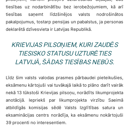
tiesības uz nodarbinātību bez ierobežojumiem, kā arī
tiesības saņemt līdzšinējos valsts nodrošinātos
pakalpojumus, tostarp pensijas un pabalstus, ja personas
deklarētā dzīvesvieta ir Latvijas Republikā.
KRIEVIJAS PILSOŅIEM, KURI ZAUDĒS
TIESISKO STATUSU UZTURĒTIES
LATVIJĀ, ŠĀDAS TIESĪBAS NEBŪS.
Līdz šim valsts valodas prasmes pārbaudei pieteikušies,
eksāmenu kārtojuši vai tuvākajā laikā to plāno darīt vairāk
nekā 13 tūkstoši Krievijas pilsoņu, norādīts likumprojekta
anotācijā. Iepriekš par likumprojekta virzību Saeimā
atbildīgās komisijas sēdē Valsts Izglītības satura un
eksaminācijas centrs norādīja, ka eksāmenu nokārtojuši
39 procenti no interesentiem.