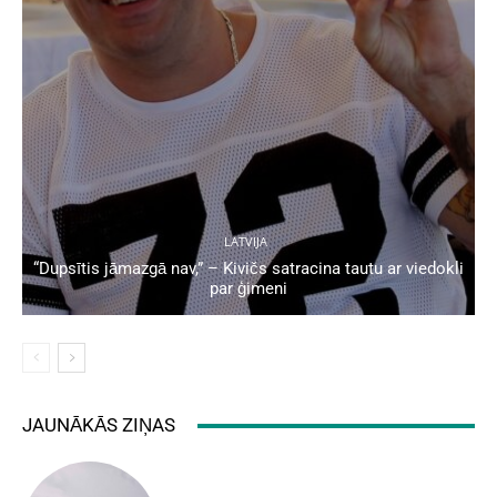
LATVIJA
“Dupsītis jāmazgā nav,” – Kivičs satracina tautu ar viedokli
par ģimeni
JAUNĀKĀS ZIŅAS