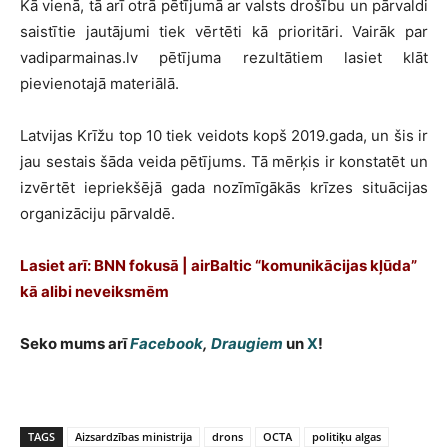
Kā vienā, tā arī otrā pētījumā ar valsts drošību un pārvaldi
saistītie jautājumi tiek vērtēti kā prioritāri. Vairāk par
vadiparmainas.lv pētījuma rezultātiem lasiet klāt
pievienotajā materiālā.
Latvijas Krīžu top 10 tiek veidots kopš 2019.gada, un šis ir
jau sestais šāda veida pētījums. Tā mērķis ir konstatēt un
izvērtēt iepriekšējā gada nozīmīgākās krīzes situācijas
organizāciju pārvaldē.
Lasiet arī: BNN fokusā | airBaltic “komunikācijas kļūda”
kā alibi neveiksmēm
Seko mums arī
Facebook
,
Draugiem
un
X
!
TAGS
Aizsardzības ministrija
drons
OCTA
politiķu algas