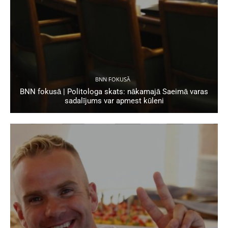
BNN FOKUSĀ
BNN fokusā | Politologa skats: nākamajā Saeimā varas
sadalījums var apmest kūleni