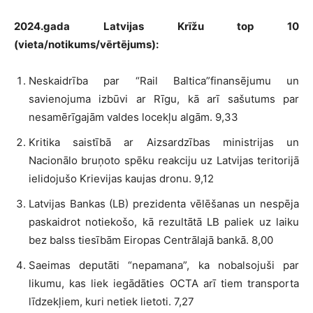
2024.gada Latvijas Krīžu top 10
(vieta/notikums/vērtējums):
Neskaidrība par “Rail Baltica”finansējumu un
savienojuma izbūvi ar Rīgu, kā arī sašutums par
nesamērīgajām valdes locekļu algām. 9,33
Kritika saistībā ar Aizsardzības ministrijas un
Nacionālo bruņoto spēku reakciju uz Latvijas teritorijā
ielidojušo Krievijas kaujas dronu. 9,12
Latvijas Bankas (LB) prezidenta vēlēšanas un nespēja
paskaidrot notiekošo, kā rezultātā LB paliek uz laiku
bez balss tiesībām Eiropas Centrālajā bankā. 8,00
Saeimas deputāti “nepamana”, ka nobalsojuši par
likumu, kas liek iegādāties OCTA arī tiem transporta
līdzekļiem, kuri netiek lietoti. 7,27