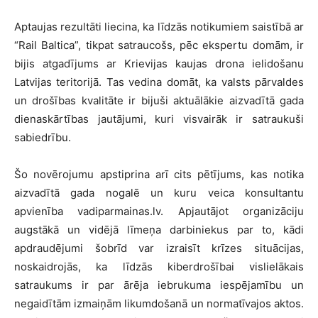
Aptaujas rezultāti liecina, ka līdzās notikumiem saistībā ar
“Rail Baltica”, tikpat satraucošs, pēc ekspertu domām, ir
bijis atgadījums ar Krievijas kaujas drona ielidošanu
Latvijas teritorijā. Tas vedina domāt, ka valsts pārvaldes
un drošības kvalitāte ir bijuši aktuālākie aizvadītā gada
dienaskārtības jautājumi, kuri visvairāk ir satraukuši
sabiedrību.
Šo novērojumu apstiprina arī cits pētījums, kas notika
aizvadītā gada nogalē un kuru veica konsultantu
apvienība vadiparmainas.lv. Apjautājot organizāciju
augstākā un vidējā līmeņa darbiniekus par to, kādi
apdraudējumi šobrīd var izraisīt krīzes situācijas,
noskaidrojās, ka līdzās kiberdrošībai vislielākais
satraukums ir par ārēja iebrukuma iespējamību un
negaidītām izmaiņām likumdošanā un normatīvajos aktos.