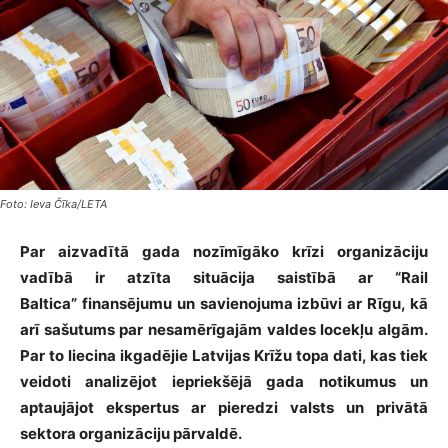
Foto: Ieva Čīka/LETA
Par aizvadītā gada nozīmīgāko krīzi organizāciju
vadībā ir atzīta situācija saistībā ar “Rail
Baltica” finansējumu un savienojuma izbūvi ar Rīgu, kā
arī sašutums par nesamērīgajām valdes locekļu algām.
Par to liecina ikgadējie Latvijas Krīžu topa dati, kas tiek
veidoti analizējot iepriekšējā gada notikumus un
aptaujājot ekspertus ar pieredzi valsts un privātā
sektora organizāciju pārvaldē.