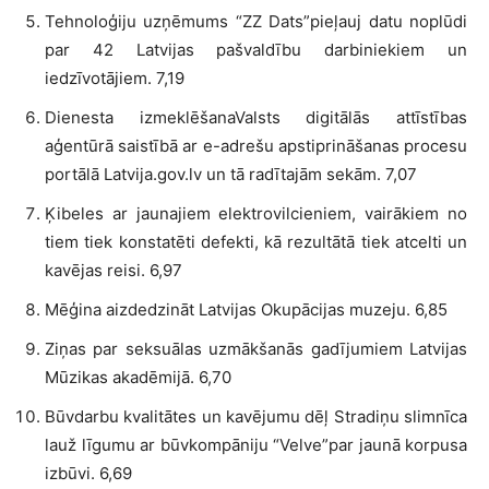
Tehnoloģiju uzņēmums “ZZ Dats”pieļauj datu noplūdi
par 42 Latvijas pašvaldību darbiniekiem un
iedzīvotājiem. 7,19
Dienesta izmeklēšanaValsts digitālās attīstības
aģentūrā saistībā ar e-adrešu apstiprināšanas procesu
portālā Latvija.gov.lv un tā radītajām sekām. 7,07
Ķibeles ar jaunajiem elektrovilcieniem, vairākiem no
tiem tiek konstatēti defekti, kā rezultātā tiek atcelti un
kavējas reisi. 6,97
Mēģina aizdedzināt Latvijas Okupācijas muzeju. 6,85
Ziņas par seksuālas uzmākšanās gadījumiem Latvijas
Mūzikas akadēmijā. 6,70
Būvdarbu kvalitātes un kavējumu dēļ Stradiņu slimnīca
lauž līgumu ar būvkompāniju “Velve”par jaunā korpusa
izbūvi. 6,69