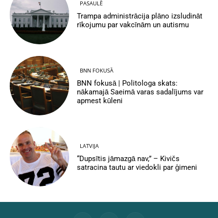
PASAULĒ
Trampa administrācija plāno izsludināt
rīkojumu par vakcīnām un autismu
BNN FOKUSĀ
BNN fokusā | Politologa skats:
nākamajā Saeimā varas sadalījums var
apmest kūleni
LATVIJA
“Dupsītis jāmazgā nav,” – Kivičs
satracina tautu ar viedokli par ģimeni