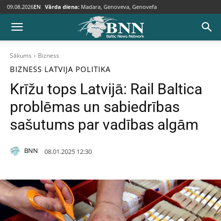
09.08.2026
EN
Vārda diena:
Madara, Genoveva, Genovefa
Sākums
Bizness
BIZNESS
LATVIJA
POLITIKA
Krīžu tops Latvijā: Rail Baltica
problēmas un sabiedrības
sašutums par vadības algām
BNN
08.01.2025 12:30