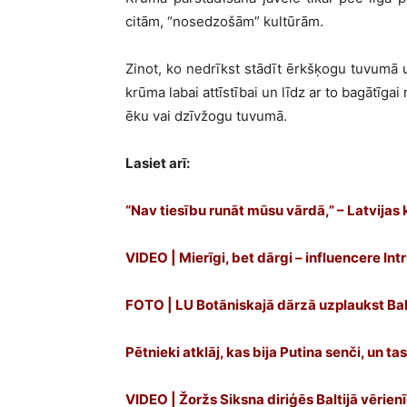
citām, “nosedzošām” kultūrām.
Zinot, ko nedrīkst stādīt ērkšķogu tuvumā u
krūma labai attīstībai un līdz ar to bagātīgai
ēku vai dzīvžogu tuvumā.
Lasiet arī:
“Nav tiesību runāt mūsu vārdā,” – Latvijas 
VIDEO | Mierīgi, bet dārgi – influencere In
FOTO | LU Botāniskajā dārzā uzplaukst Balt
Pētnieki atklāj, kas bija Putina senči, un ta
VIDEO | Žoržs Siksna diriģēs Baltijā vērie