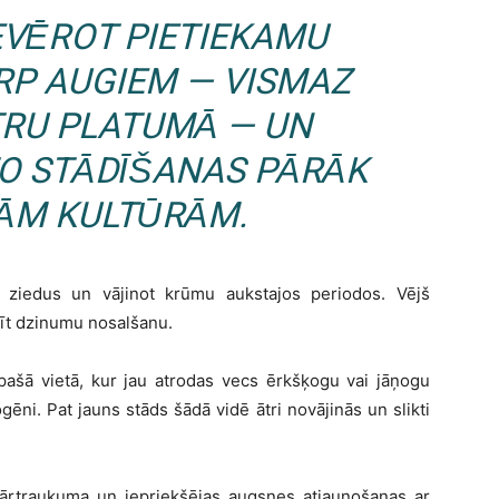
IEVĒROT PIETIEKAMU
RP AUGIEM — VISMAZ
TRU PLATUMĀ — UN
 TO STĀDĪŠANAS PĀRĀK
TĀM KULTŪRĀM.
t ziedus un vājinot krūmu aukstajos periodos. Vējš
īt dzinumu nosalšanu.
 pašā vietā, kur jau atrodas vecs ērkšķogu vai jāņogu
ēni. Pat jauns stāds šādā vidē ātri novājinās un slikti
 pārtraukuma un iepriekšējas augsnes atjaunošanas ar