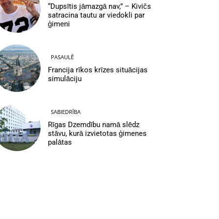
“Dupsītis jāmazgā nav,” – Kivičs
satracina tautu ar viedokli par
ģimeni
PASAULĒ
Francija rīkos krīzes situācijas
simulāciju
SABIEDRĪBA
Rīgas Dzemdību namā slēdz
stāvu, kurā izvietotas ģimenes
palātas