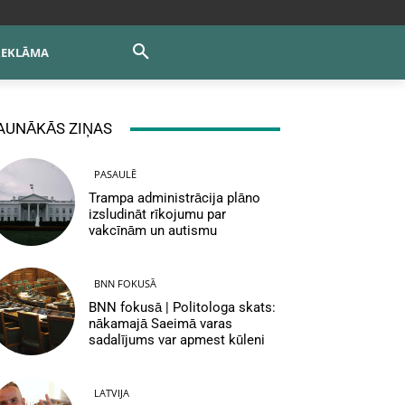
REKLĀMA
AUNĀKĀS ZIŅAS
PASAULĒ
Trampa administrācija plāno
izsludināt rīkojumu par
vakcīnām un autismu
BNN FOKUSĀ
BNN fokusā | Politologa skats:
nākamajā Saeimā varas
sadalījums var apmest kūleni
LATVIJA