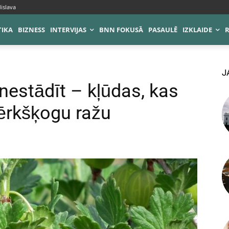
islava
TIKA
BIZNESS
INTERVIJAS
BNN FOKUSĀ
PASAULĒ
IZKLAIDE
J
nestādīt – kļūdas, kas
ērkšķogu ražu