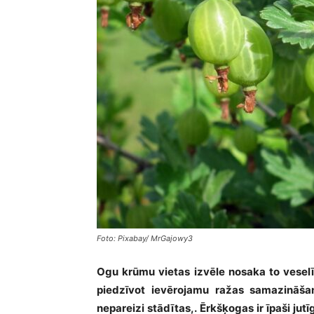
Foto: Pixabay/ MrGajowy3
Ogu krūmu vietas izvēle nosaka to vesel
piedzīvot ievērojamu ražas samazināša
nepareizi stādītas,. Ērkšķogas ir īpaši ju