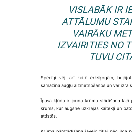
VISLABĀK IR 
ATTĀLUMU STA
VAIRĀKU ME
IZVAIRĪTIES NO
TUVU CI
Spēcīgi vēji arī kaitē ērkšķogām, bojājo
samazina augļu aizmetņošanos un var izrais
Īpaša kļūda ir jauna krūma stādīšana tajā
krūms, kur augsnē uzkrājas kaitēkļi un patog
attīstās.
Krūma pārstādīšana jāveic tikai pēc ilga