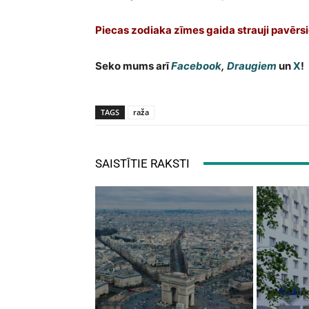
Piecas zodiaka zīmes gaida strauji pavērsie
Seko mums arī
Facebook
,
Draugiem
un
X
!
TAGS
raža
SAISTĪTIE RAKSTI