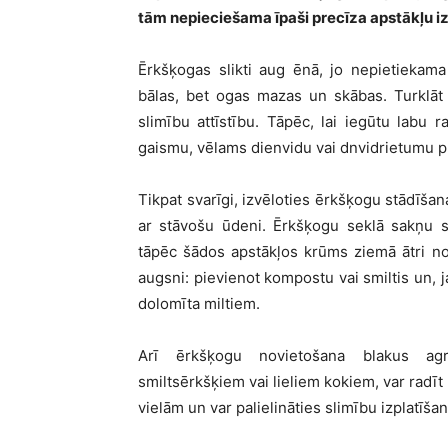
tām nepieciešama īpaši precīza apstākļu i
Ērkšķogas slikti aug ēnā, jo nepietiekama
bālas, bet ogas mazas un skābas. Turklāt ē
slimību attīstību. Tāpēc, lai iegūtu labu 
gaismu, vēlams dienvidu vai dnvidrietumu p
Tikpat svarīgi, izvēloties ērkšķogu stādīšan
ar stāvošu ūdeni. Ērkšķogu seklā sakņu s
tāpēc šādos apstākļos krūms ziemā ātri no
augsni: pievienot kompostu vai smiltis un,
dolomīta miltiem.
Arī ērkšķogu novietošana blakus ag
smiltsērkšķiem vai lieliem kokiem, var radī
vielām un var palielināties slimību izplatīšan