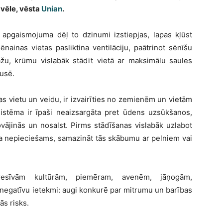
zvēle, vēsta
Unian
.
 apgaismojuma dēļ to dzinumi izstiepjas, lapas kļūst
nainas vietas pasliktina ventilāciju, paātrinot sēnīšu
ražu, krūmu vislabāk stādīt vietā ar maksimālu saules
usē.
as vietu un veidu, ir izvairīties no zemienēm un vietām
istēma ir īpaši neaizsargāta pret ūdens uzsūkšanos,
vājinās un nosalst. Pirms stādīšanas vislabāk uzlabot
 ja nepieciešams, samazināt tās skābumu ar pelniem vai
resīvām kultūrām, piemēram, avenēm, jāņogām,
t negatīvu ietekmi: augi konkurē par mitrumu un barības
ās risks.