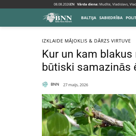
08.08.2026
EN
Vārda diena:
Mudīte, Vladislavs, Vlad
BALTIJA
SABIEDRĪBA
POLI
Sākums
Izklaide
IZKLAIDE
MĀJOKLIS & DĀRZS
VIRTUVE
Kur un kam blakus 
būtiski samazinās 
BNN
27 maijs, 2026