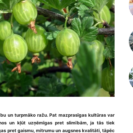
ību un turpmāko ražu. Pat mazprasīgas kultūras var
nos un kļūt uzņēmīgas pret slimībām, ja tās tiek
tīgas pret gaismu, mitrumu un augsnes kvalitāti, tāpēc