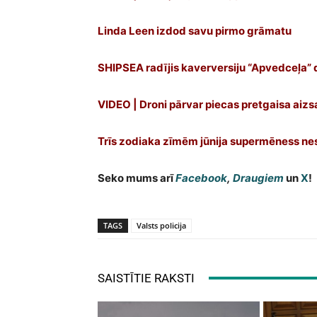
Linda Leen izdod savu pirmo grāmatu
SHIPSEA radījis kaverversiju “Apvedceļa”
VIDEO | Droni pārvar piecas pretgaisa aizs
Trīs zodiaka zīmēm jūnija supermēness nes
Seko mums arī
Facebook
,
Draugiem
un
X
!
TAGS
Valsts policija
SAISTĪTIE RAKSTI