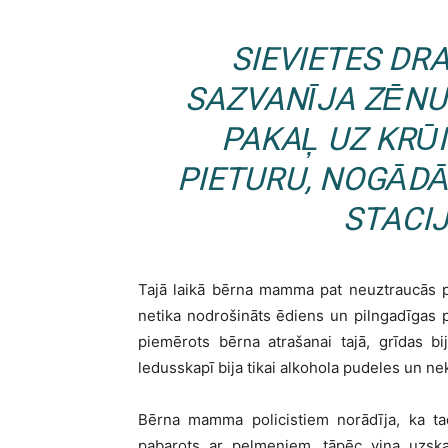
SIEVIETES DR
SAZVANĪJA ZĒNU
PAKAĻ UZ KRŪ
PIETURU, NOGĀD
STACI
Tajā laikā bērna mamma pat neuztraucās p
netika nodrošināts ēdiens un pilngadīgas pe
piemērots bērna atrašanai tajā, grīdas bi
ledusskapī bija tikai alkohola pudeles un n
Bērna mamma policistiem norādīja, ka ta
pabarots ar pelmeņiem, tāpēc viņa uzskata