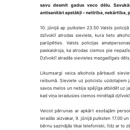
savu desmit gadus veco dēlu. Savukārt
antisanitāri apstākļi – netīrība, nekārtība, 
10. jūnijā ap pulksten 23.50 Valsts policijā
dzīvoklī atrodas sieviete, kura lieto alko
parūpēties. Valsts policijas amatpersona
paskaidroja, ka atrodas ciemos pie nepazī
Dzīvoklī atradās sievietes mazgadīgais dēls, 
Likumsargi veica alkohola pārbaudi sievie
reibumā. Sieviete uz policistu uzdotajiem j
savos melos un nebija spējīga atbildēt uz j
kad viņa ieradusies ciemos minētajā dzīvokl
Veicot pārrunas ar apkārt esošajām perso
ieradās aizvakar, 9. jūnijā pulksten 17.00 u
bērnu sazinājās tikai telefoniski, līdz ar to