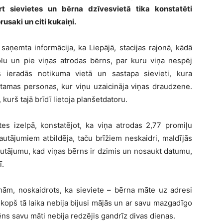
 sievietes un bērna dzīvesvietā tika konstatēti
prusaki un citi kukaiņi.
 saņemta informācija, ka Liepājā, stacijas rajonā, kādā
holu un pie viņas atrodas bērns, par kuru viņa nespēj
s ieradās notikuma vietā un sastapa sievieti, kura
stamas personas, kur viņu uzaicināja viņas draudzene.
kurš tajā brīdī lietoja planšetdatoru.
tes izelpā, konstatējot, ka viņa atrodas 2,77 promiļu
autājumiem atbildēja, taču brīžiem neskaidri, maldījās
autājumu, kad viņas bērns ir dzimis un nosaukt datumu,
ī.
nām, noskaidrots, ka sieviete – bērna māte uz adresi
n kopš tā laika nebija bijusi mājās un ar savu mazgadīgo
 zēns savu māti nebija redzējis gandrīz divas dienas.