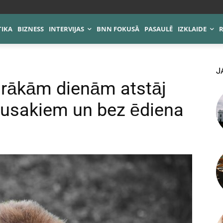
TIKA
BIZNESS
INTERVIJAS
BNN FOKUSĀ
PASAULĒ
IZKLAIDE
J
irākām dienām atstāj
rusakiem un bez ēdiena