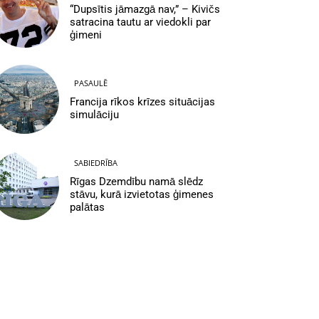
“Dupsītis jāmazgā nav,” – Kivičs
satracina tautu ar viedokli par
ģimeni
PASAULĒ
Francija rīkos krīzes situācijas
simulāciju
SABIEDRĪBA
Rīgas Dzemdību namā slēdz
stāvu, kurā izvietotas ģimenes
palātas