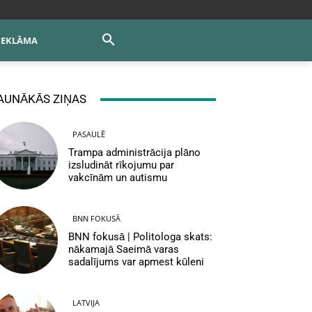
REKLĀMA
AUNĀKĀS ZIŅAS
PASAULĒ
Trampa administrācija plāno
izsludināt rīkojumu par
vakcīnām un autismu
BNN FOKUSĀ
BNN fokusā | Politologa skats:
nākamajā Saeimā varas
sadalījums var apmest kūleni
LATVIJA