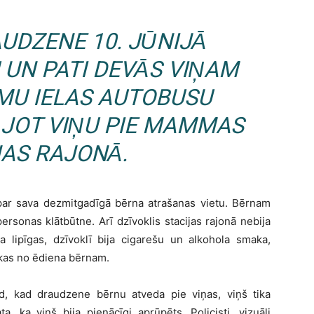
AUDZENE 10. JŪNIJĀ
 UN PATI DEVĀS VIŅAM
MU IELAS AUTOBUSU
ĀJOT VIŅU PIE MAMMAS
JAS RAJONĀ.
ar sava dezmitgadīgā bērna atrašanas vietu. Bērnam
rsonas klātbūtne. Arī dzīvoklis stacijas rajonā nebija
ja lipīgas, dzīvoklī bija cigarešu un alkohola smaka,
ekas no ēdiena bērnam.
d, kad draudzene bērnu atveda pie viņas, viņš tika
, ka viņš bija pienācīgi aprūpēts. Policisti, vizuāli