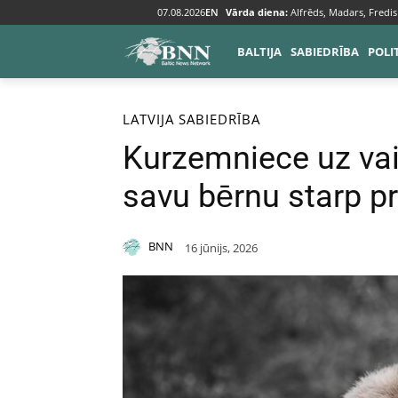
07.08.2026
EN
Vārda diena:
Alfrēds, Madars, Fredis
BALTIJA
SABIEDRĪBA
POLI
Sākums
Baltija
Latvija
LATVIJA
SABIEDRĪBA
Kurzemniece uz va
savu bērnu starp p
BNN
16 jūnijs, 2026