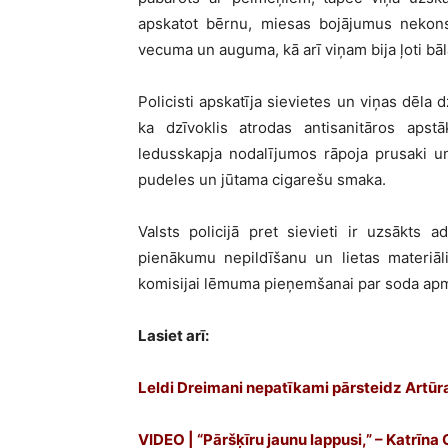
apskatot bērnu, miesas bojājumus nekonst
vecuma un auguma, kā arī viņam bija ļoti bāl
Policisti apskatīja sievietes un viņas dēla 
ka dzīvoklis atrodas antisanitāros apst
ledusskapja nodalījumos rāpoja prusaki un 
pudeles un jūtama cigarešu smaka.
Valsts policijā pret sievieti ir uzsākts
pienākumu nepildīšanu un lietas materiāli
komisijai lēmuma pieņemšanai par soda ap
Lasiet arī:
Leldi Dreimani nepatīkami pārsteidz Artūra
VIDEO | “Pāršķīru jaunu lappusi,” – Katrīna