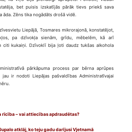
atēja, bet puisis izskatījās pārāk tievs priekš sava
a āda. Zēns tika nogādāts drošā vidē.
dzīvesvietu Liepājā, Tosmares mikrorajonā, konstatējot,
ākļos, pa dzīvokļa sienām, grīdu, mēbelēm, kā arī
citi kukaiņi. Dzīvoklī bija ļoti daudz tukšas alkohola
 administratīvā pārkāpuma process par bērna aprūpes
 jau ir nodoti Liepājas pašvaldības Administratīvajai
mēru.
 rīcība – vai attiecības apdraudētas?
 Gupalo atklāj, ko teju gadu darījusi Vjetnamā