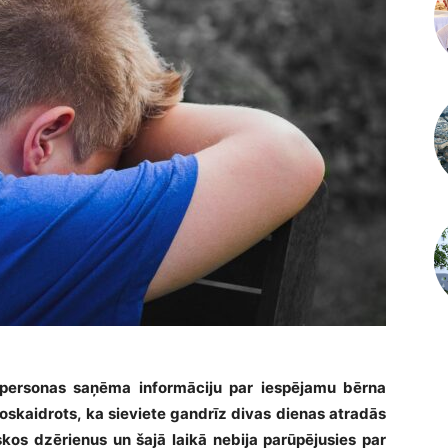
atpersonas saņēma informāciju par iespējamu bērna
oskaidrots, ka sieviete gandrīz divas dienas atradās
skos dzērienus un šajā laikā nebija parūpējusies par