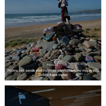
PASAULĒ
Potera fani panāk elektrolīnijas pārvirzīšanu no mājas elfa
Dobija kapa vietas