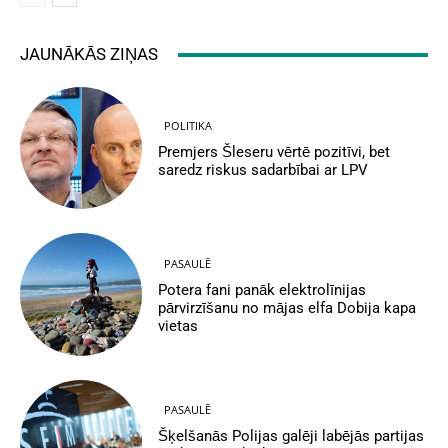
JAUNĀKĀS ZIŅAS
POLITIKA
Premjers Šleseru vērtē pozitīvi, bet
saredz riskus sadarbībai ar LPV
PASAULĒ
Potera fani panāk elektrolīnijas
pārvirzīšanu no mājas elfa Dobija kapa
vietas
PASAULĒ
Šķelšanās Polijas galēji labējās partijas