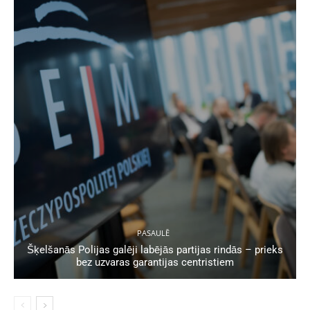
PASAULĒ
Šķelšanās Polijas galēji labējās partijas rindās – prieks
bez uzvaras garantijas centristiem