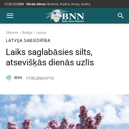
10.08.2026
EN
Vārda diena:
Brencis, Audris, Inuta, Audra
Sākums
Baltija
Latvija
LATVIJA
SABIEDRĪBA
Laiks saglabāsies silts,
atsevišķās dienās uzlīs
BNN
17.05.2024 07:15