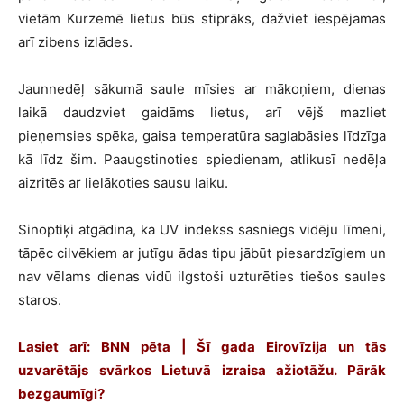
vietām Kurzemē lietus būs stiprāks, dažviet iespējamas
arī zibens izlādes.
Jaunnedēļ sākumā saule mīsies ar mākoņiem, dienas
laikā daudzviet gaidāms lietus, arī vējš mazliet
pieņemsies spēka, gaisa temperatūra saglabāsies līdzīga
kā līdz šim. Paaugstinoties spiedienam, atlikusī nedēļa
aizritēs ar lielākoties sausu laiku.
Sinoptiķi atgādina, ka UV indekss sasniegs vidēju līmeni,
tāpēc cilvēkiem ar jutīgu ādas tipu jābūt piesardzīgiem un
nav vēlams dienas vidū ilgstoši uzturēties tiešos saules
staros.
Lasiet arī: BNN pēta | Šī gada Eirovīzija un tās
uzvarētājs svārkos Lietuvā izraisa ažiotāžu. Pārāk
bezgaumīgi?