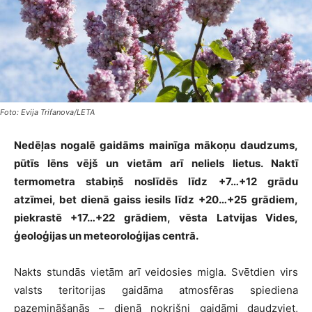
Foto: Evija Trifanova/LETA
Nedēļas nogalē gaidāms mainīga mākoņu daudzums,
pūtīs lēns vējš un vietām arī neliels lietus. Naktī
termometra stabiņš noslīdēs līdz +7…+12 grādu
atzīmei, bet dienā gaiss iesils līdz +20…+25 grādiem,
piekrastē +17…+22 grādiem, vēsta Latvijas Vides,
ģeoloģijas un meteoroloģijas centrā.
Nakts stundās vietām arī veidosies migla. Svētdien virs
valsts teritorijas gaidāma atmosfēras spiediena
pazemināšanās – dienā nokrišņi gaidāmi daudzviet,