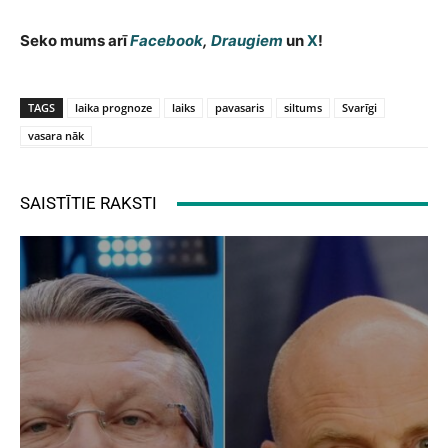
Seko mums arī
Facebook
,
Draugiem
un
X
!
TAGS
laika prognoze
laiks
pavasaris
siltums
Svarīgi
vasara nāk
SAISTĪTIE RAKSTI