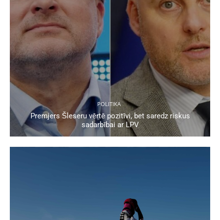
POLITIKA
Premjers Šleseru vērtē pozitīvi, bet saredz riskus
sadarbībai ar LPV