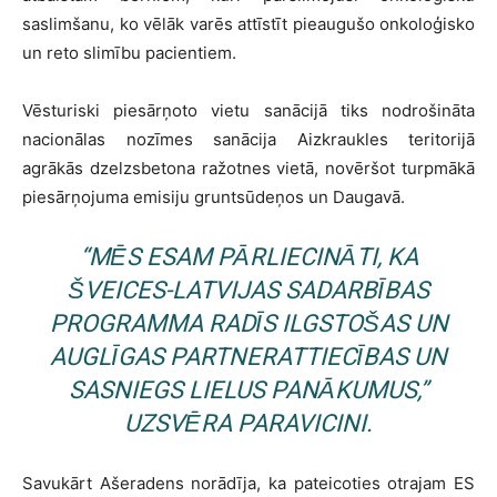
saslimšanu, ko vēlāk varēs attīstīt pieaugušo onkoloģisko
un reto slimību pacientiem.
Vēsturiski piesārņoto vietu sanācijā tiks nodrošināta
nacionālas nozīmes sanācija Aizkraukles teritorijā
agrākās dzelzsbetona ražotnes vietā, novēršot turpmākā
piesārņojuma emisiju gruntsūdeņos un Daugavā.
“MĒS ESAM PĀRLIECINĀTI, KA
ŠVEICES-LATVIJAS SADARBĪBAS
PROGRAMMA RADĪS ILGSTOŠAS UN
AUGLĪGAS PARTNERATTIECĪBAS UN
SASNIEGS LIELUS PANĀKUMUS,”
UZSVĒRA PARAVICINI.
Savukārt Ašeradens norādīja, ka pateicoties otrajam ES