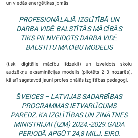
un viedās enerģētikas jomās.
PROFESIONĀLAJĀ IZGLĪTĪBĀ UN
DARBA VIDĒ BALSTĪTĀS MĀCĪBĀS
TIKS PILNVEIDOTS DARBA VIDĒ
BALSTĪTU MĀCĪBU MODELIS
(t.sk. digitālie mācību līdzekļi) un izveidots skolu
audzēkņu eksaminācijas modelis (pilotēts 2-3 nozarēs),
kā arī sagatavoti jauni profesionālās izglītības pedagogi.
ŠVEICES – LATVIJAS SADARBĪBAS
PROGRAMMAS IETVARLĪGUMS
PAREDZ, KA IZGLĪTĪBAS UN ZINĀTNES
MINISTRIJAI (IZM) 2024.-2029.GADA
PERIODĀ APGŪT 24,8 MILJ. EIRO.