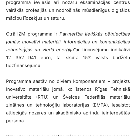
programma ieviesīs arī nozaru eksaminācijas centrus
vairākās profesijās un nodrošinās mūsdienīgus digitālos
mācību līdzekļus un saturu.
Otrā IZM programma ir
Partnerība lietišķās pētniecības
jomās: inovatīvi materiāli, informācijas un komunikācijas
tehnoloģijas un viedā enerģija”
ar finansējumu indikatīvi
12 352 941 euro, tai skaitā 15% valsts budžeta
līdzfinansējumu.
Programma sastāv no diviem komponentiem – projekts
Inovatīvo materiālu jomā, ko īstenos Rīgas Tehniskā
universitāte (RTU) un Šveices Federālās materiālu
zinātnes un tehnoloģiju laboratorijas (EMPA), iesaistot
attiecīgās nozares un akadēmisko aprindu ieinteresētās
persona.