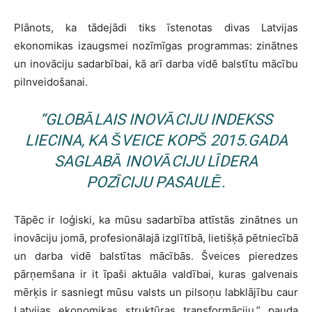
Plānots, ka tādejādi tiks īstenotas divas Latvijas
ekonomikas izaugsmei nozīmīgas programmas: zinātnes
un inovāciju sadarbībai, kā arī darba vidē balstītu mācību
pilnveidošanai.
“GLOBĀLAIS INOVĀCIJU INDEKSS
LIECINA, KA ŠVEICE KOPŠ 2015.GADA
SAGLABĀ INOVĀCIJU LĪDERA
POZĪCIJU PASAULĒ.
Tāpēc ir loģiski, ka mūsu sadarbība attīstās zinātnes un
inovāciju jomā, profesionālajā izglītībā, lietišķā pētniecībā
un darba vidē balstītas mācībās. Šveices pieredzes
pārņemšana ir it īpaši aktuāla valdībai, kuras galvenais
mērķis ir sasniegt mūsu valsts un pilsoņu labklājību caur
Latvijas ekonomikas struktūras transformāciju,” pauda