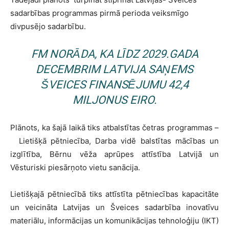
sadarbības programmas pirmā perioda veiksmīgo
divpusējo sadarbību.
FM NORĀDA, KA LĪDZ 2029.GADA
DECEMBRIM LATVIJA SAŅEMS
ŠVEICES FINANSĒJUMU 42,4
MILJONUS EIRO.
Plānots, ka šajā laikā tiks atbalstītas četras programmas –
Lietišķā pētniecība, Darba vidē balstītas mācības un
izglītība, Bērnu vēža aprūpes attīstība Latvijā un
Vēsturiski piesārņoto vietu sanācija.
Lietišķajā pētniecībā tiks attīstīta pētniecības kapacitāte
un veicināta Latvijas un Šveices sadarbība inovatīvu
materiālu, informācijas un komunikācijas tehnoloģiju (IKT)