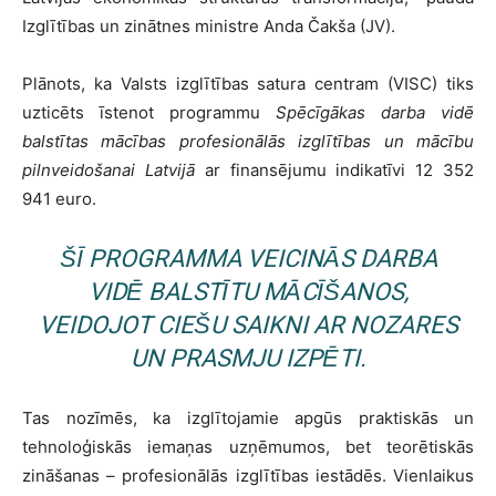
Izglītības un zinātnes ministre Anda Čakša (JV).
Plānots, ka Valsts izglītības satura centram (VISC) tiks
uzticēts īstenot programmu
Spēcīgākas darba vidē
balstītas mācības profesionālās izglītības un mācību
pilnveidošanai Latvijā
ar finansējumu indikatīvi 12 352
941 euro.
ŠĪ PROGRAMMA VEICINĀS DARBA
VIDĒ BALSTĪTU MĀCĪŠANOS,
VEIDOJOT CIEŠU SAIKNI AR NOZARES
UN PRASMJU IZPĒTI.
Tas nozīmēs, ka izglītojamie apgūs praktiskās un
tehnoloģiskās iemaņas uzņēmumos, bet teorētiskās
zināšanas – profesionālās izglītības iestādēs. Vienlaikus