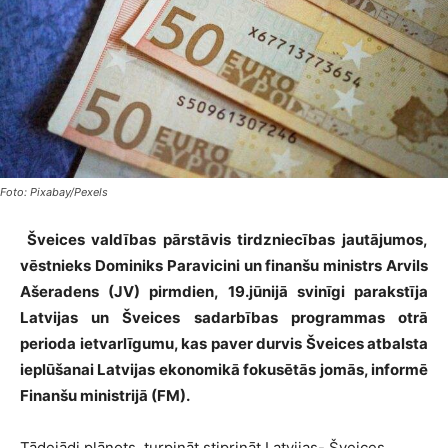
Foto: Pixabay/Pexels
Šveices valdības pārstāvis tirdzniecības jautājumos,
vēstnieks Dominiks Paravicini un finanšu ministrs Arvils
Ašeradens (JV) pirmdien, 19.jūnijā svinīgi parakstīja
Latvijas un Šveices sadarbības programmas otrā
perioda ietvarlīgumu, kas paver durvis Šveices atbalsta
ieplūšanai Latvijas ekonomikā fokusētās jomās, informē
Finanšu ministrijā (FM).
Tādejādi plānots turpināt stiprināt Latvijas- Šveices