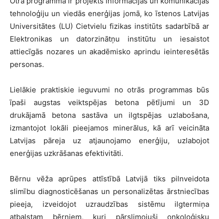
Otra programma ir projekts informācijas un komunikācijas
tehnoloģiju un viedās enerģijas jomā, ko īstenos Latvijas
Universitātes (LU) Cietvielu fizikas institūts sadarbībā ar
Elektronikas un datorzinātņu institūtu un iesaistot
attiecīgās nozares un akadēmisko aprindu ieinteresētās
personas.
Lielākie praktiskie ieguvumi no otrās programmas būs
īpaši augstas veiktspējas betona pētījumi un 3D
drukājamā betona sastāva un ilgtspējas uzlabošana,
izmantojot lokāli pieejamos minerālus, kā arī veicināta
Latvijas pāreja uz atjaunojamo enerģiju, uzlabojot
enerģijas uzkrāšanas efektivitāti.
Bērnu vēža aprūpes attīstībā Latvijā tiks pilnveidota
slimību diagnosticēšanas un personalizētas ārstniecības
pieeja, izveidojot uzraudzības sistēmu ilgtermiņa
atbalstam bērniem, kuri pārslimojuši onkoloģisku