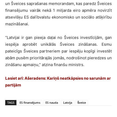
un Šveices saprašanas memorandam, kas paredz Šveices
finansējumu vairāk nekā 1 miljarda eiro apmēra novirzīt
atsevišķu ES dalībvalstu ekonomisko un sociālo atšķirību
mazināšanai.
“Latvijai ir gan pieeja daļai no Šveices investīcijām, gan
iespēja aprobēt unikālās Šveices zināšanas. Esmu
pateicīgs Šveices partneriem par iespēju kopīgi investēt
abām pusēm prioritārajās jomās, nodrošinot pieredzes un
zināšanu apmaiņu,” atzina finanšu ministrs.
Lasiet arī:
Ašeradens: Kariņš neatkāpsies no sarunām ar
partijām
TAGS
ES finansējums
ES nauda
Latvija
Šveice