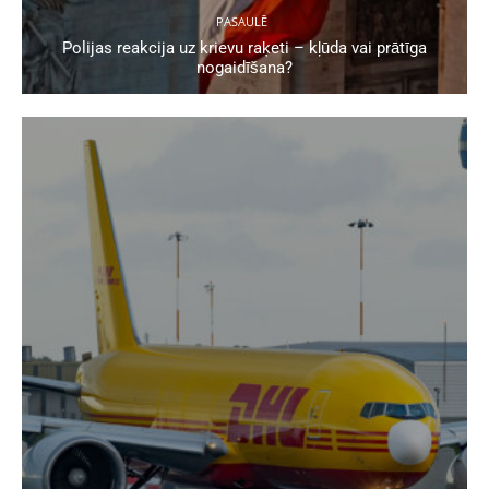
PASAULĒ
Polijas reakcija uz krievu raķeti – kļūda vai prātīga
nogaidīšana?