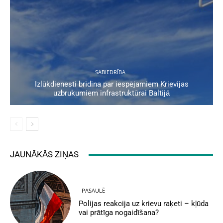
SABIEDRĪBA
Izlūkdienesti brīdina par iespējamiem Krievijas
uzbrukumiem infrastruktūrai Baltijā
JAUNĀKĀS ZIŅAS
PASAULĒ
Polijas reakcija uz krievu raķeti – kļūda
vai prātīga nogaidīšana?