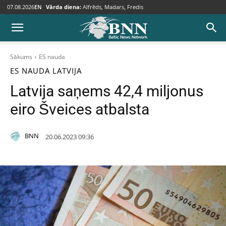
07.08.2026
EN
Vārda diena:
Alfrēds, Madars, Fredis
Sākums
ES nauda
ES NAUDA
LATVIJA
Latvija saņems 42,4 miljonus
eiro Šveices atbalsta
BNN
20.06.2023 09:36