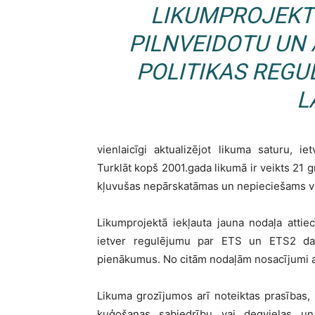
LIKUMPROJEKTS
PILNVEIDOTU UN
POLITIKAS REGU
L
vienlaicīgi aktualizējot likuma saturu, iet
Turklāt kopš 2001.gada likumā ir veikts 21 g
kļuvušas nepārskatāmas un nepieciešams vei
Likumprojektā iekļauta jauna nodaļa attie
ietver regulējumu par ETS un ETS2 darb
pienākumus. No citām nodaļām nosacījumi at
Likuma grozījumos arī noteiktas prasības,
kuģošanas sabiedrību vai degvielas un