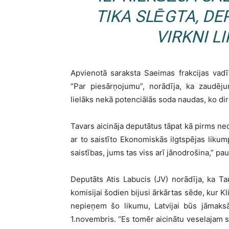
TIKA SLĒGTA, D
VIRKNI 
Apvienotā saraksta Saeimas frakcijas vadī
“Par piesārņojumu”, norādīja, ka zaudēju
lielāks nekā potenciālās soda naudas, ko di
Tavars aicināja deputātus tāpat kā pirms ned
ar to saistīto Ekonomiskās ilgtspējas likump
saistības, jums tas viss arī jānodrošina,” pa
Deputāts Atis Labucis (JV) norādīja, ka Ta
komisijai šodien bijusi ārkārtas sēde, kur Kl
nepieņem šo likumu, Latvijai būs jāmaksā
1.novembris. “Es tomēr aicinātu veselajam s