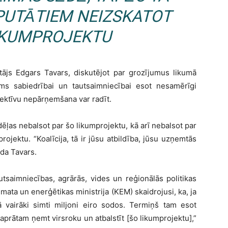
EPUTĀTIEM NEIZSKATOT
LIKUMPROJEKTU
tājs Edgars Tavars, diskutējot par grozījumus likumā
ms sabiedrībai un tautsaimniecībai esot nesamērīgi
rektīvu nepārņemšana var radīt.
ēļas nebalsot par šo likumprojektu, kā arī nebalsot par
rojektu. “Koalīcija, tā ir jūsu atbildība, jūsu uzņemtās
uda Tavars.
utsaimniecības, agrārās, vides un reģionālās politikas
imata un enerģētikas ministrija (KEM) skaidrojusi, ka, ja
 vairāki simti miljoni eiro sodos. Termiņš tam esot
aprātam ņemt virsroku un atbalstīt [šo likumprojektu],”