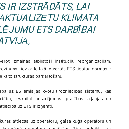
 IR IZSTRĀDĀTS, LAI
 AKTUALIZĒTU KLIMATA
LĒJUMU ETS DARBĪBAI
ATVIJĀ,
verot izmaiņas atbilstoši institūciju reorganizācijām.
rozījums, līdz ar to tajā ietvertās ETS tiesību normas ir
kt to struktūras pārkārtošanu.
cībā uz ES emisijas kvotu tirdzniecības sistēmu, kas
ību, ieskaitot nosacījumus, prasības, atļaujas un
tiecībā uz ETS ir izņemti.
 kuras attiecas uz operatoru, gaisa kuģa operatoru un
 kurināmā operatoru darbībām. Tiek noteikts, ka