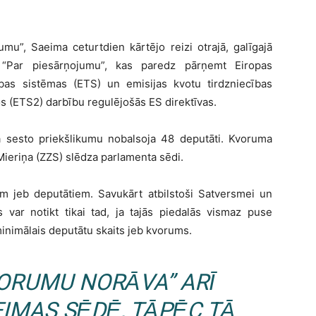
umu”, Saeima ceturtdien kārtējo reizi otrajā, galīgajā
 “Par piesārņojumu”, kas paredz pārņemt Eiropas
ības sistēmas (ETS) un emisijas kvotu tirdzniecības
s (ETS2) darbību regulējošās ES direktīvas.
ta sesto priekšlikumu nobalsoja 48 deputāti. Kvoruma
ieriņa (ZZS) slēdza parlamenta sēdi.
em jeb deputātiem. Savukārt atbilstoši Satversmei un
 var notikt tikai tad, ja tajās piedalās vismaz puse
 minimālais deputātu skaits jeb kvorums.
VORUMU NORĀVA” ARĪ
EIMAS SĒDĒ, TĀPĒC TĀ