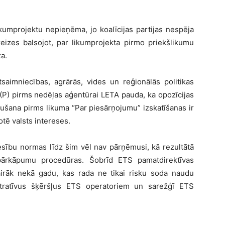
ikumprojektu nepieņēma, jo koalīcijas partijas nespēja
eizes balsojot, par likumprojekta pirmo priekšlikumu
a.
saimniecības, agrārās, vides un reģionālās politikas
(P) pirms nedēļas aģentūrai LETA pauda, ka opozīcijas
šana pirms likuma “Par piesārņojumu” izskatīšanas ir
botē valsts intereses.
iesību normas līdz šim vēl nav pārņēmusi, kā rezultātā
s pārkāpumu procedūras. Šobrīd ETS pamatdirektīvas
irāk nekā gadu, kas rada ne tikai risku soda naudu
stratīvus šķēršļus ETS operatoriem un sarežģī ETS