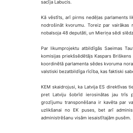
sacīja Labucis.
Kā vēstīts, arī pirms nedēļas parlaments l
nodrošināt kvorumu. Toreiz par vairākas r
nobalsoja 48 deputāti, un Mieriņa sēdi slēdz
Par likumprojektu atbildīgās Saeimas Taut
komisijas priekšsēdētājs Kaspars Briškens 
koordinētā parlamenta sēdes kvoruma norau
valstiski bezatbildīga rīcība, kas faktiski sa
KEM skaidrojusi, ka Latvija ES direktīvas t
pret Latviju šobrīd ierosinātas jau trī
grozījumu transponēšana ir kavēta par va
uzlikšanai no EK puses, bet arī admini
administrēšanu visām iesaistītajām pusēm.