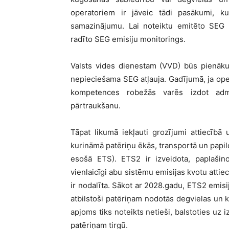
operatoriem ir jāveic tādi pasākumi, ku
samazinājumu. Lai noteiktu emitēto SEG 
radīto SEG emisiju monitorings.
Valsts vides dienestam (VVD) būs pienākum
nepieciešama SEG atļauja. Gadījumā, ja ope
kompetences robežās varēs izdot admi
pārtraukšanu.
Tāpat likumā iekļauti grozījumi attiecībā
kurināmā patēriņu ēkās, transportā un papi
esošā ETS). ETS2 ir izveidota, paplašino
vienlaicīgi abu sistēmu emisijas kvotu attie
ir nodalīta. Sākot ar 2028.gadu, ETS2 emis
atbilstoši patēriņam nodotās degvielas u
apjoms tiks noteikts netieši, balstoties uz
patēriņam tirgū.