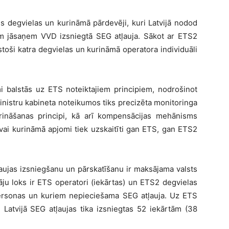
s degvielas un kurināmā pārdevēji, kuri Latvijā nodod
m jāsaņem VVD izsniegtā SEG atļauja. Sākot ar ETS2
stoši katra degvielas un kurināmā operatora individuāli
 balstās uz ETS noteiktajiem principiem, nodrošinot
nistru kabineta noteikumos tiks precizēta monitoringa
rināšanas principi, kā arī kompensācijas mehānisms
 vai kurināmā apjomi tiek uzskaitīti gan ETS, gan ETS2
aujas izsniegšanu un pārskatīšanu ir maksājama valsts
āju loks ir ETS operatori (iekārtas) un ETS2 degvielas
 personas un kuriem nepieciešama SEG atļauja. Uz ETS
Latvijā SEG atļaujas tika izsniegtas 52 iekārtām (38