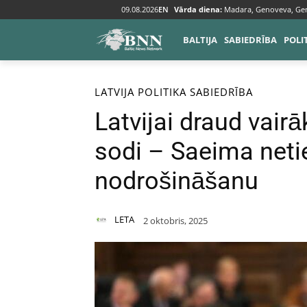
09.08.2026
EN
Vārda diena:
Madara, Genoveva, Ge
BALTIJA
SABIEDRĪBA
POLI
Sākums
Baltija
Latvija
LATVIJA
POLITIKA
SABIEDRĪBA
Latvijai draud vair
sodi – Saeima neti
nodrošināšanu
LETA
2 oktobris, 2025