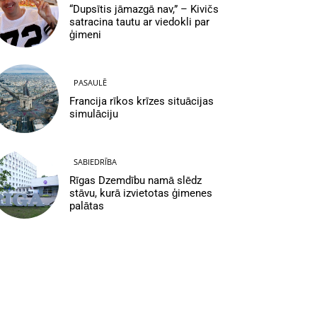
“Dupsītis jāmazgā nav,” – Kivičs
satracina tautu ar viedokli par
ģimeni
PASAULĒ
Francija rīkos krīzes situācijas
simulāciju
SABIEDRĪBA
Rīgas Dzemdību namā slēdz
stāvu, kurā izvietotas ģimenes
palātas