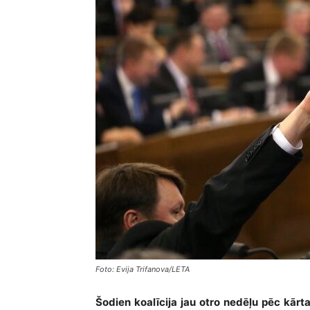
Foto: Evija Trifanova/LETA
Šodien koalīcija jau otro nedēļu pēc kār