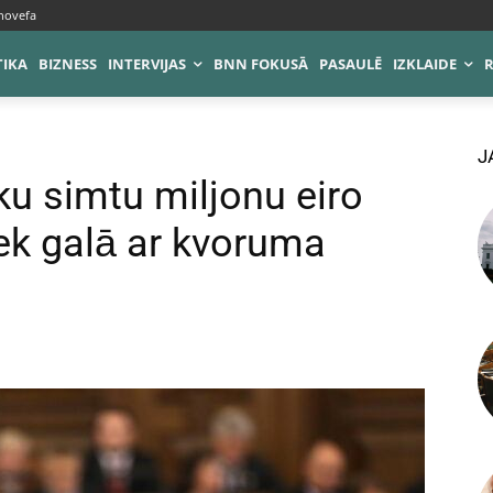
novefa
TIKA
BIZNESS
INTERVIJAS
BNN FOKUSĀ
PASAULĒ
IZKLAIDE
J
āku simtu miljonu eiro
ek galā ar kvoruma