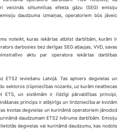
ri veicinās siltumnīcas efekta gāzu (SEG) emisiju
emisiju daudzuma izmaiņas, operatoriem būs jāveic
s noteikt, kuras iekārtas atbilst darbībām, kurām ir
rators darbosies bez derīgas SEG atļaujas, VVD, savas
nistratīvo aktu par operatora iekārtas darbības
 uz ETS2 ieviešanu Latvijā. Tas aptvers degvielas un
ldu sektoros (rūpniecības nozarēs, uz kurām neattiecas
t ETS, un sistēmām ir līdzīgi pārvaldības principi,
cināšanas princips ir atšķirīgs un tirdzniecība ar kvotām
ijas kvotas degvielas un kurināmā operatoriem jānodod
n kurināmā daudzumam ETS2 tvēruma darbībām. Emisiju
 izlietotās degvielas vai kurināmā daudzumu, kas nodots