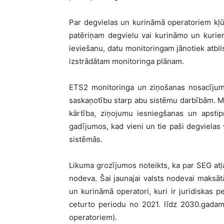
Par degvielas un kurināmā operatoriem kļū
patēriņam degvielu vai kurināmo un kurie
ieviešanu, datu monitoringam jānotiek atbil
izstrādātam monitoringa plānam.
ETS2 monitoringa un ziņošanas nosacījumi
saskaņotību starp abu sistēmu darbībām. Mi
kārtība, ziņojumu iesniegšanas un apstip
gadījumos, kad vieni un tie paši degvielas
sistēmās.
Likuma grozījumos noteikts, ka par SEG atļ
nodeva. Šai jaunajai valsts nodevai maksāt
un kurināmā operatori, kuri ir juridiskas
ceturto periodu no 2021. līdz 2030.gadam 
operatoriem).