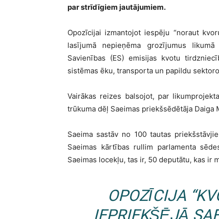
par strīdīgiem jautājumiem.
Opozīcijai izmantojot iespēju “noraut kvor
lasījumā nepieņēma grozījumus likumā
Savienības (ES) emisijas kvotu tirdzniec
sistēmas ēku, transporta un papildu sektoro
Vairākas reizes balsojot, par likumprojek
trūkuma dēļ Saeimas priekšsēdētāja Daiga M
Saeima sastāv no 100 tautas priekšstāvji
Saeimas kārtības rullim parlamenta sēdes
Saeimas locekļu, tas ir, 50 deputātu, kas ir
OPOZĪCIJA “K
IEPRIEKŠĒJĀ SA