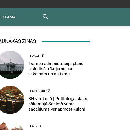
REKLĀMA
AUNĀKĀS ZIŅAS
PASAULĒ
Trampa administrācija plāno
izsludināt rīkojumu par
vakcīnām un autismu
BNN FOKUSĀ
BNN fokusā | Politologa skats:
nākamajā Saeimā varas
sadalījums var apmest kūleni
LATVIJA