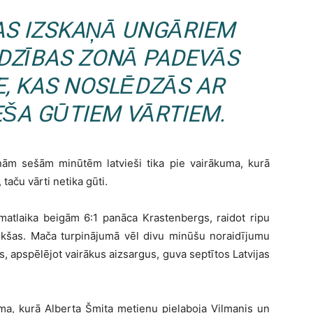
AS IZSKAŅĀ UNGĀRIEM
RDZĪBAS ZONĀ PADEVĀS
E, KAS NOSLĒDZĀS AR
ŠA GŪTIEM VĀRTIEM.
ām sešām minūtēm latvieši tika pie vairākuma, kurā
taču vārti netika gūti.
matlaika beigām 6:1 panāca Krastenbergs, raidot ripu
ekšas. Mača turpinājumā vēl divu minūšu noraidījumu
 apspēlējot vairākus aizsargus, guva septītos Latvijas
kuma, kurā Alberta Šmita metienu pielaboja Vilmanis un