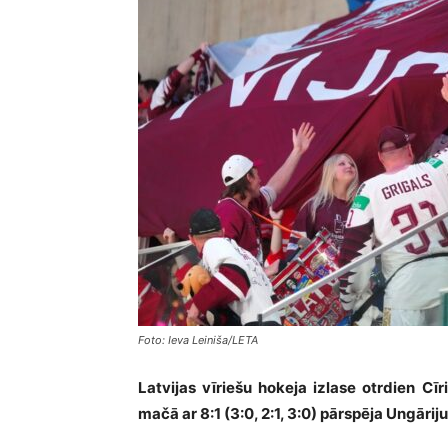
Foto: Ieva Leiniša/LETA
Latvijas vīriešu hokeja izlase otrdien C
mačā ar 8:1 (3:0, 2:1, 3:0) pārspēja Ungārij