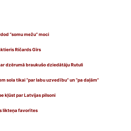
pārdod “somu mežu” moci
ktieris Ričards Gīrs
 ar dzērumā braukušo dziedātāju Rutuli
iem sola tikai “par labu uzvedību” un “pa daļām”
 kļūst par Latvijas pilsoni
 likteņa favorītes