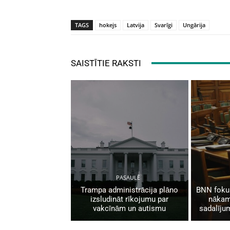
TAGS
hokejs
Latvija
Svarīgi
Ungārija
SAISTĪTIE RAKSTI
PASAULĒ
Trampa administrācija plāno
BNN fokus
izsludināt rīkojumu par
nākam
vakcīnām un autismu
sadalīju