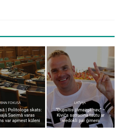
BNN FOKUSĀ
LATVIJA
ā | Politologa skats:
“Dupsītis jāmazgā nav,” –
ajā Saeimā varas
Kivičs satracina tautu ar
ms var apmest kūleni
viedokli par ģimeni