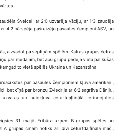
 vārtos.
 zaudēja Šveicei, ar 2:0 uzvarēja Vāciju, ar 1:3 zaudēja
i, ar 4:2 pārspēja pašreizējo pasaules čempioni ASV, un
pās, aizvadot pa septiņām spēlēm. Katras grupas četras
cīņu par medaļām, bet abu grupu pēdējā vietā palikušās
kamgad to vietā spēlēs Ukraina un Kazahstāna.
tarsacīkstēs par pasaules čempioniem kļuva amerikāņi,
ici, bet cīņā par bronzu Zviedrija ar 6:2 sagrāva Dāniju.
s uzvaras un neiekļuva ceturtdaļfinālā, ierindojoties
igsies 31. maijā. Fribūra uzņem B grupas spēles un
z A grupas cīņām notiks arī divi ceturtdaļfināla mači,