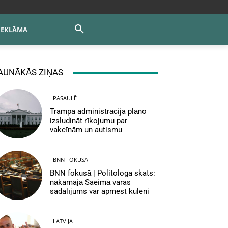
REKLĀMA
AUNĀKĀS ZIŅAS
PASAULĒ
Trampa administrācija plāno
izsludināt rīkojumu par
vakcīnām un autismu
BNN FOKUSĀ
BNN fokusā | Politologa skats:
nākamajā Saeimā varas
sadalījums var apmest kūleni
LATVIJA