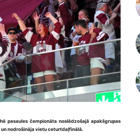
īrihē pasaules čempionāta noslēdzošajā apakšgrupas
u un nodrošināja vietu ceturtdaļfinālā.