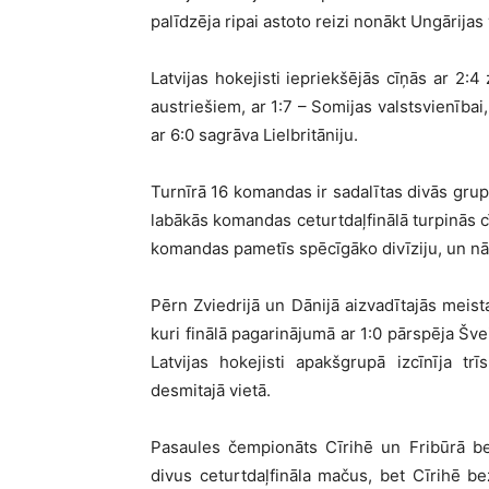
palīdzēja ripai astoto reizi nonākt Ungārijas
Latvijas hokejisti iepriekšējās cīņās ar 2:4
austriešiem, ar 1:7 – Somijas valstsvienība
ar 6:0 sagrāva Lielbritāniju.
Turnīrā 16 komandas ir sadalītas divās gru
labākās komandas ceturtdaļfinālā turpinās 
komandas pametīs spēcīgāko divīziju, un nā
Pērn Zviedrijā un Dānijā aizvadītajās meis
kuri finālā pagarinājumā ar 1:0 pārspēja Šve
Latvijas hokejisti apakšgrupā izcīnīja trī
desmitajā vietā.
Pasaules čempionāts Cīrihē un Fribūrā be
divus ceturtdaļfināla mačus, bet Cīrihē be