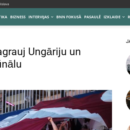
islava
TIKA
BIZNESS
INTERVIJAS
BNN FOKUSĀ
PASAULĒ
IZKLAIDE
J
agrauj Ungāriju un
inālu