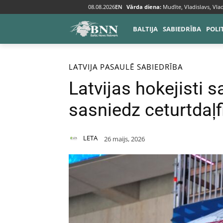
08.08.2026
EN
Vārda diena:
Mudīte, Vladislavs, Vlad
BALTIJA
SABIEDRĪBA
POLI
Sākums
Baltija
Latvija
LATVIJA
PASAULĒ
SABIEDRĪBA
Latvijas hokejisti s
sasniedz ceturtdaļf
LETA
26 maijs, 2026