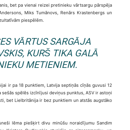
nis, bet pa vienai reizei pretinieku vārtsargu pārspēja
 Andersons, Miks Tumānovs, Renārs Krastenbergs un
ezultatīvām piespēlēm.
SES VĀRTUS SARGĀJA
SKIS, KURŠ TIKA GALĀ
NIEKU METIENIEM.
i ir pa 18 punktiem, Latvija septiņās cīņās guvusi 12
ja sešās spēlēs izcīnījusi deviņus punktus, ASV ir astoņi
kti, bet Lielbritānija ir bez punktiem un atstās augstāko
neši lēma piešķirt divu minūšu noraidījumu Sandim