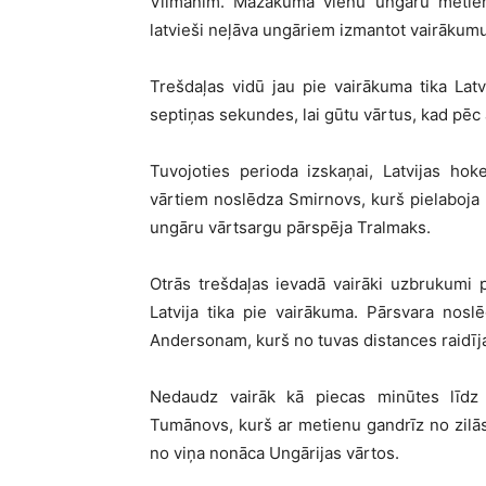
Vilmanim. Mazākumā vienu ungāru metienu
latvieši neļāva ungāriem izmantot vairākumu
Trešdaļas vidū jau pie vairākuma tika Latv
septiņas sekundes, lai gūtu vārtus, kad pēc
Tuvojoties perioda izskaņai, Latvijas hok
vārtiem noslēdza Smirnovs, kurš pielaboja 
ungāru vārtsargu pārspēja Tralmaks.
Otrās trešdaļas ievadā vairāki uzbrukum
Latvija tika pie vairākuma. Pārsvara nos
Andersonam, kurš no tuvas distances raidīja
Nedaudz vairāk kā piecas minūtes līdz 
Tumānovs, kurš ar metienu gandrīz no zilās 
no viņa nonāca Ungārijas vārtos.