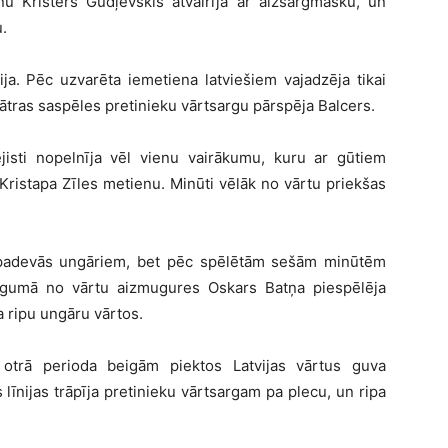
 Kristers Gudļevskis atvairīja ar aizsargmasku, un
.
ija. Pēc uzvarēta iemetiena latviešiem vajadzēja tikai
 ātras saspēles pretinieku vārtsargu pārspēja Balcers.
ejisti nopelnīja vēl vienu vairākumu, kuru ar gūtiem
Kristapa Zīles metienu. Minūti vēlāk no vārtu priekšas
i padevās ungāriem, bet pēc spēlētām sešām minūtēm
lēgumā no vārtu aizmugures Oskars Batņa piespēlēja
 ripu ungāru vārtos.
otrā perioda beigām piektos Latvijas vārtus guva
līnijas trāpīja pretinieku vārtsargam pa plecu, un ripa