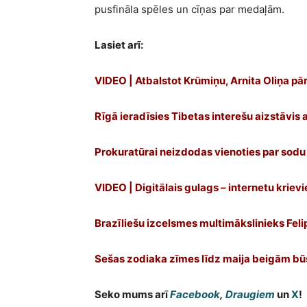
pusfināla spēles un cīņas par medaļām.
Lasiet arī:
VIDEO | Atbalstot Krūmiņu, Arnita Oliņa 
Rīgā ieradīsies Tibetas interešu aizstāvis a
Prokuratūrai neizdodas vienoties par sodu
VIDEO | Digitālais gulags – internetu kriev
Brazīliešu izcelsmes multimākslinieks Felipe
Sešas zodiaka zīmes līdz maija beigām būs
Seko mums arī
Facebook
,
Draugiem
un
X
!