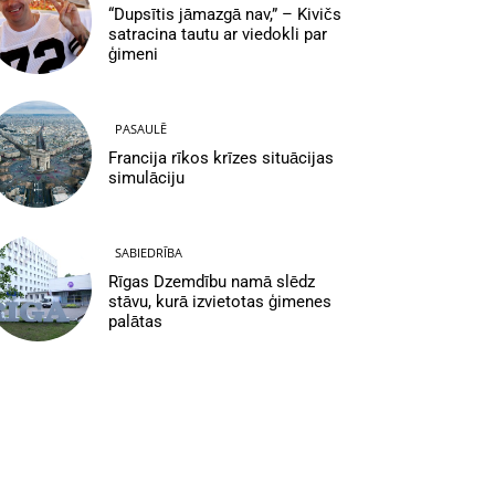
“Dupsītis jāmazgā nav,” – Kivičs
satracina tautu ar viedokli par
ģimeni
PASAULĒ
Francija rīkos krīzes situācijas
simulāciju
SABIEDRĪBA
Rīgas Dzemdību namā slēdz
stāvu, kurā izvietotas ģimenes
palātas