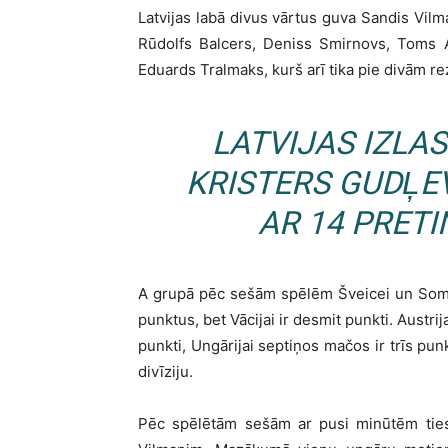
Latvijas labā divus vārtus guva Sandis Vilma
Rūdolfs Balcers, Deniss Smirnovs, Toms
Eduards Tralmaks, kurš arī tika pie divām r
LATVIJAS IZLA
KRISTERS GUDĻEV
AR 14 PRETI
A grupā pēc sešām spēlēm Šveicei un Somija
punktus, bet Vācijai ir desmit punkti. Austri
punkti, Ungārijai septiņos mačos ir trīs pun
divīziju.
Pēc spēlētām sešām ar pusi minūtēm ties