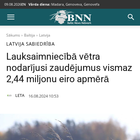
09.08.2026
EN
Vārda diena:
Madara, Genoveva, Genovefa
Sākums
Baltija
Latvija
LATVIJA
SABIEDRĪBA
Lauksaimniecībā vētra
nodarījusi zaudējumus vismaz
2,44 miljonu eiro apmērā
LETA
16.08.2024 10:53