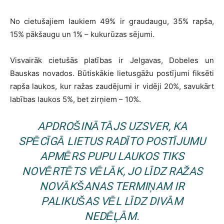
No cietušajiem laukiem 49% ir graudaugu, 35% rapša,
15% pākšaugu un 1% – kukurūzas sējumi.
Visvairāk cietušās platības ir Jelgavas, Dobeles un
Bauskas novados. Būtiskākie lietusgāžu postījumi fiksēti
rapša laukos, kur ražas zaudējumi ir vidēji 20%, savukārt
labības laukos 5%, bet zirņiem – 10%.
APDROŠINĀTĀJS UZSVER, KA
SPĒCĪGĀ LIETUS RADĪTO POSTĪJUMU
APMĒRS PUPU LAUKOS TIKS
NOVĒRTĒTS VĒLĀK, JO LĪDZ RAŽAS
NOVĀKŠANAS TERMIŅAM IR
PALIKUŠAS VĒL LĪDZ DIVĀM
NEDĒĻĀM.