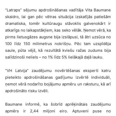
“Latraps” sējumu apdrošināšanas vadītāja Vita Baumane
skaidro, lai gan pēc vētras situācija izskatījās patiešām
dramatiska, tomēr kultūraugu stāvoklis galvenokārt ir
atkarīgs no laikapstākļiem, kas seko vēlāk. Ņemot vērā, ka
pirms lietusgāzes augsne bija izslāpusi, tā ātri uzsūca no
100 līdz 150 milimetrus nokrišņu. Pēc tam uzspīdēja
saule, pūta vējš, kā rezultātā kviešu ražas zudums bija
salīdzinoši neliels – no 1% līdz 5% lielākajā daļā lauku.
“VH Latvija” zaudējumu novērtēšanas eksperti katru
pieteikto apdrošināšanas gadījumu izvērtē individuāli,
ņemot vērā nodarīto bojājumu apmēru un raksturu, kā arī
apdrošināto risku izvēli.
Baumane informē, ka šobrīd aprēķinātais zaudējumu
apmērs ir 2,44 miljoni eiro. Aptuveni puse no