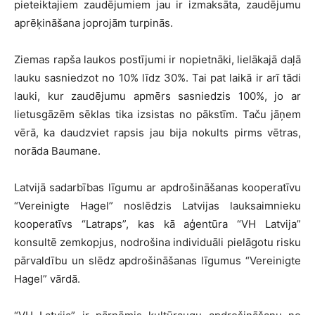
pieteiktajiem zaudējumiem jau ir izmaksāta, zaudējumu
aprēķināšana joprojām turpinās.
Ziemas rapša laukos postījumi ir nopietnāki, lielākajā daļā
lauku sasniedzot no 10% līdz 30%. Tai pat laikā ir arī tādi
lauki, kur zaudējumu apmērs sasniedzis 100%, jo ar
lietusgāzēm sēklas tika izsistas no pākstīm. Taču jāņem
vērā, ka daudzviet rapsis jau bija nokults pirms vētras,
norāda Baumane.
Latvijā sadarbības līgumu ar apdrošināšanas kooperatīvu
“Vereinigte Hagel” noslēdzis Latvijas lauksaimnieku
kooperatīvs “Latraps”, kas kā aģentūra “VH Latvija”
konsultē zemkopjus, nodrošina individuāli pielāgotu risku
pārvaldību un slēdz apdrošināšanas līgumus “Vereinigte
Hagel” vārdā.