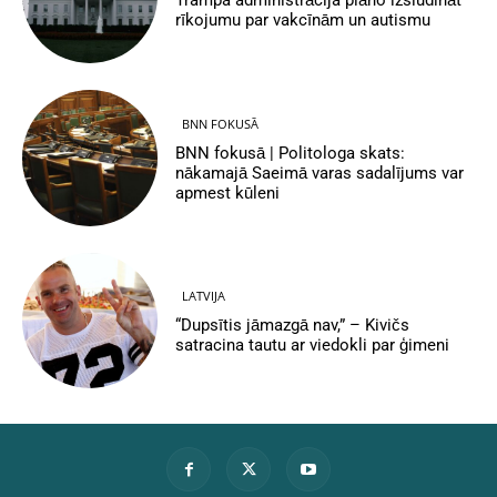
Trampa administrācija plāno izsludināt
rīkojumu par vakcīnām un autismu
BNN FOKUSĀ
BNN fokusā | Politologa skats:
nākamajā Saeimā varas sadalījums var
apmest kūleni
LATVIJA
“Dupsītis jāmazgā nav,” – Kivičs
satracina tautu ar viedokli par ģimeni