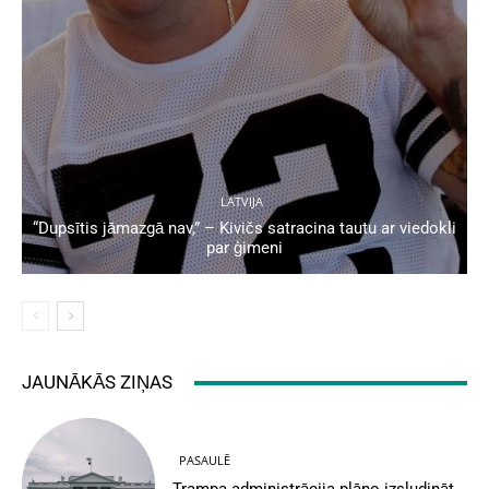
LATVIJA
“Dupsītis jāmazgā nav,” – Kivičs satracina tautu ar viedokli
par ģimeni
JAUNĀKĀS ZIŅAS
PASAULĒ