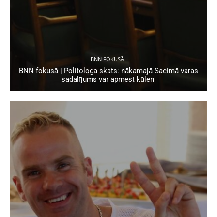
BNN FOKUSĀ
BNN fokusā | Politologa skats: nākamajā Saeimā varas
sadalījums var apmest kūleni