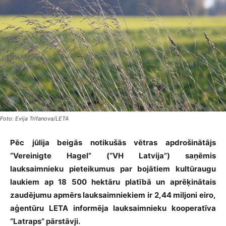
Foto: Evija Trifanova/LETA
Pēc jūlija beigās notikušās vētras apdrošinātājs
“Vereinigte Hagel” (“VH Latvija”) saņēmis
lauksaimnieku pieteikumus par bojātiem kultūraugu
laukiem ap 18 500 hektāru platībā un aprēķinātais
zaudējumu apmērs lauksaimniekiem ir 2,44 miljoni eiro,
aģentūru LETA informēja lauksaimnieku kooperatīva
“Latraps” pārstāvji.