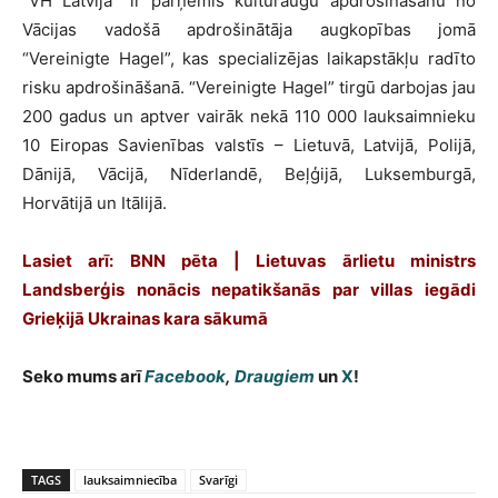
“VH Latvija” ir pārņēmis kultūraugu apdrošināšanu no
Vācijas vadošā apdrošinātāja augkopības jomā
“Vereinigte Hagel”, kas specializējas laikapstākļu radīto
risku apdrošināšanā. “Vereinigte Hagel” tirgū darbojas jau
200 gadus un aptver vairāk nekā 110 000 lauksaimnieku
10 Eiropas Savienības valstīs – Lietuvā, Latvijā, Polijā,
Dānijā, Vācijā, Nīderlandē, Beļģijā, Luksemburgā,
Horvātijā un Itālijā.
Lasiet arī: BNN pēta | Lietuvas ārlietu ministrs
Landsberģis nonācis nepatikšanās par villas iegādi
Grieķijā Ukrainas kara sākumā
Seko mums arī
Facebook
,
Draugiem
un
X
!
TAGS
lauksaimniecība
Svarīgi