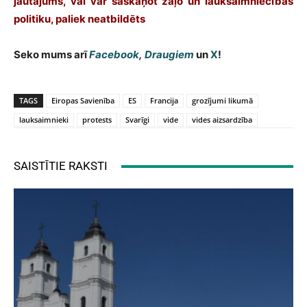
jautājums, vai var saskaņot zaļo un lauksaimniecības
politiku, paliek neatbildēts
Seko mums arī
Facebook
,
Draugiem
un
X
!
TAGS
Eiropas Savienība
ES
Francija
grozījumi likumā
lauksaimnieki
protests
Svarīgi
vide
vides aizsardzība
SAISTĪTIE RAKSTI