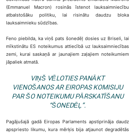
(Emmanuel Macron) rosinās īstenot lauksaimniecību
atbalstošāku politiku, lai risinātu daudzu bloka
lauksaimnieku sūdzības.
Feno piebilda, ka viņš pats šonedēļ dosies uz Briseli, lai
mīkstinātu ES noteikumus attiecībā uz lauksaimniecības
zemi, kurai saskaņā ar jaunajiem zaļajiem noteikumiem
jāpaliek atmatā.
VIŅŠ VĒLOTIES PANĀKT
VIENOŠANOS AR EIROPAS KOMISIJU
PAR ŠO NOTEIKUMU PĀRSKATĪŠANU
“ŠONEDĒĻ”.
Pagājušajā gadā Eiropas Parlaments apstiprināja daudz
apspriesto likumu, kura mērķis bija atjaunot degradētās