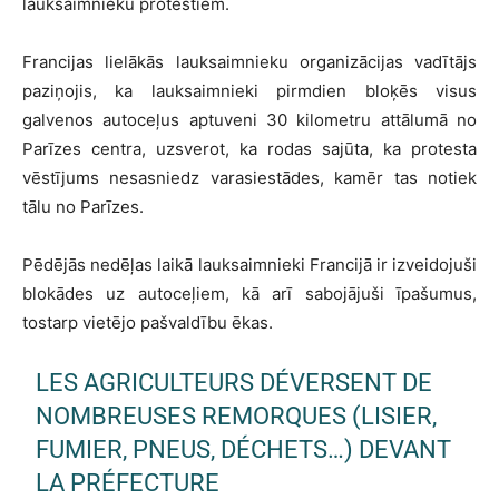
lauksaimnieku protestiem.
Francijas lielākās lauksaimnieku organizācijas vadītājs
paziņojis, ka lauksaimnieki pirmdien bloķēs visus
galvenos autoceļus aptuveni 30 kilometru attālumā no
Parīzes centra, uzsverot, ka rodas sajūta, ka protesta
vēstījums nesasniedz varasiestādes, kamēr tas notiek
tālu no Parīzes.
Pēdējās nedēļas laikā lauksaimnieki Francijā ir izveidojuši
blokādes uz autoceļiem, kā arī sabojājuši īpašumus,
tostarp vietējo pašvaldību ēkas.
LES AGRICULTEURS DÉVERSENT DE
NOMBREUSES REMORQUES (LISIER,
FUMIER, PNEUS, DÉCHETS…) DEVANT
LA PRÉFECTURE