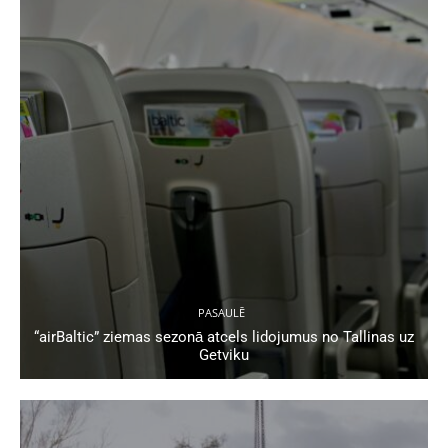
PASAULĒ
“airBaltic” ziemas sezonā atcels lidojumus no Tallinas uz
Getviku