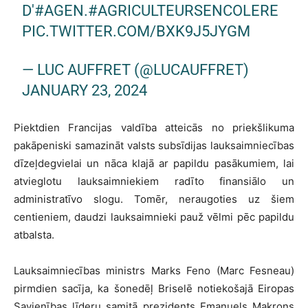
D'
#AGEN
.
#AGRICULTEURSENCOLERE
PIC.TWITTER.COM/BXK9J5JYGM
— LUC AUFFRET (@LUCAUFFRET)
JANUARY 23, 2024
Piektdien Francijas valdība atteicās no priekšlikuma
pakāpeniski samazināt valsts subsīdijas lauksaimniecības
dīzeļdegvielai un nāca klajā ar papildu pasākumiem, lai
atvieglotu lauksaimniekiem radīto finansiālo un
administratīvo slogu. Tomēr, neraugoties uz šiem
centieniem, daudzi lauksaimnieki pauž vēlmi pēc papildu
atbalsta.
Lauksaimniecības ministrs Marks Feno (Marc Fesneau)
pirmdien sacīja, ka šonedēļ Briselē notiekošajā Eiropas
Savienības līderu samitā prezidents Emanuels Makrons