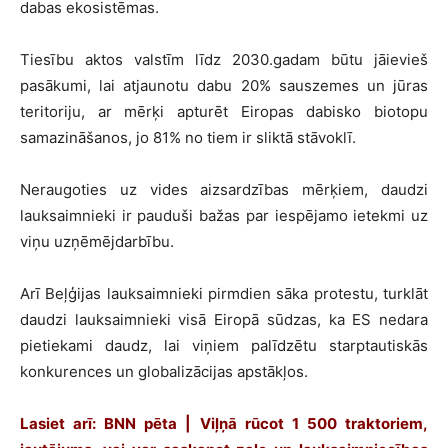
dabas ekosistēmas.
Tiesību aktos valstīm līdz 2030.gadam būtu jāievieš
pasākumi, lai atjaunotu dabu 20% sauszemes un jūras
teritoriju, ar mērķi apturēt Eiropas dabisko biotopu
samazināšanos, jo 81% no tiem ir sliktā stāvoklī.
Neraugoties uz vides aizsardzības mērķiem, daudzi
lauksaimnieki ir pauduši bažas par iespējamo ietekmi uz
viņu uzņēmējdarbību.
Arī Beļģijas lauksaimnieki pirmdien sāka protestu, turklāt
daudzi lauksaimnieki visā Eiropā sūdzas, ka ES nedara
pietiekami daudz, lai viņiem palīdzētu starptautiskās
konkurences un globalizācijas apstākļos.
Lasiet arī:
BNN pēta | Viļņā rūcot 1 500 traktoriem,