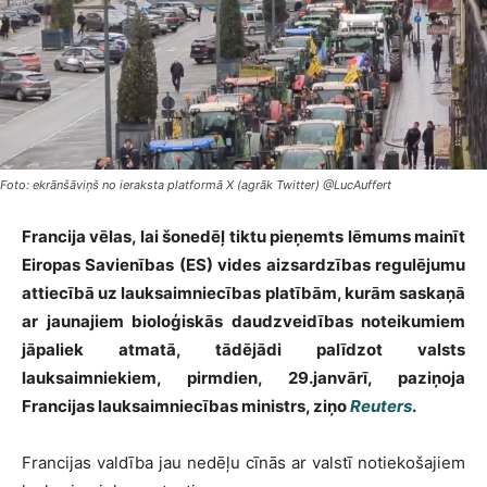
Foto: ekrānšāviņš no ieraksta platformā X (agrāk Twitter) @LucAuffert
Francija vēlas, lai šonedēļ tiktu pieņemts lēmums mainīt
Eiropas Savienības (ES) vides aizsardzības regulējumu
attiecībā uz lauksaimniecības platībām, kurām saskaņā
ar jaunajiem bioloģiskās daudzveidības noteikumiem
jāpaliek atmatā, tādējādi palīdzot valsts
lauksaimniekiem, pirmdien, 29.janvārī, paziņoja
Francijas lauksaimniecības ministrs, ziņo
Reuters
.
Francijas valdība jau nedēļu cīnās ar valstī notiekošajiem