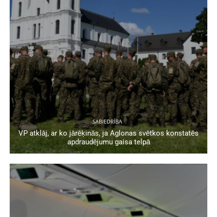
SABIEDRĪBA
VP atklāj, ar ko jārēķinās, ja Aglonas svētkos konstatēs
apdraudējumu gaisa telpā