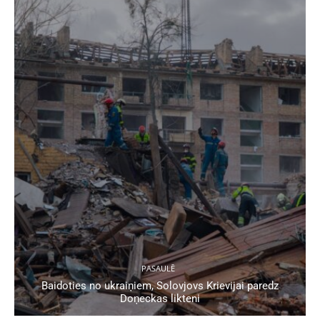
PASAULĒ
Baidoties no ukraiņiem, Solovjovs Krievijai paredz
Doņeckas likteni