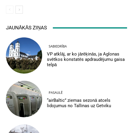
JAUNĀKĀS ZIŅAS
SABIEDRĪBA
VP atklāj, ar ko jārēķinās, ja Aglonas
svētkos konstatēs apdraudējumu gaisa
telpā
PASAULĒ
“airBaltic” ziemas sezonā atcels
lidojumus no Tallinas uz Getviku