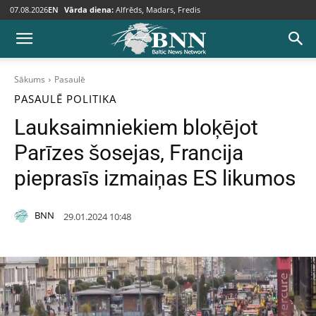
07.08.2026
EN
Vārda diena:
Alfrēds, Madars, Fredis
Sākums
Pasaulē
PASAULĒ
POLITIKA
Lauksaimniekiem bloķējot
Parīzes šosejas, Francija
pieprasīs izmaiņas ES likumos
BNN
29.01.2024 10:48