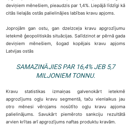
deviņiem mēnešiem, pieaudzis par 1,4%. Liepājā līdzīgi kā
citās lielajās ostās palielinājies labības kravu apjoms.
Joprojām gan ostu, gan dzelzceļa kravu apgrozījumu
ietekmē ģeopolitiskās situācijas. Salīdzinot ar pērnā gada
deviņiem mēnešiem, šogad kopējais kravu apjoms
Latvijas ostās
SAMAZINĀJIES PAR 16,4% JEB 5,7
MILJONIEM TONNU.
Kravu statistikas izmaiņas galvenokārt ietekmē
apgrozījums ogļu kravu segmentā, taču vienlaikus jau
otro mēnesi vērojams nosūtīto ogļu kravu apjoma
palielinājums. Savukārt piemēroto sankciju rezultātā
arvien krītas arī apgrozījums naftas produktu kravām.