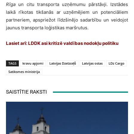
Rīga
un citu transporta uzņēmumu pārstāvji. Izstādes
laikā rīkotas tikšanās ar uzņēmējiem un potenciāliem
partneriem, apspriežot līdzšinējo sadarbību un veidojot
jaunus transporta loģistikas maršrutus.
Lasiet arī:
LDDK asi kritizē valdības nodokļu politiku
TAGS
kravu apjomi
Latvijas Dzelzceļš
Latvijas ostas
LDz Cargo
Satiksmes ministrija
SAISTĪTIE RAKSTI