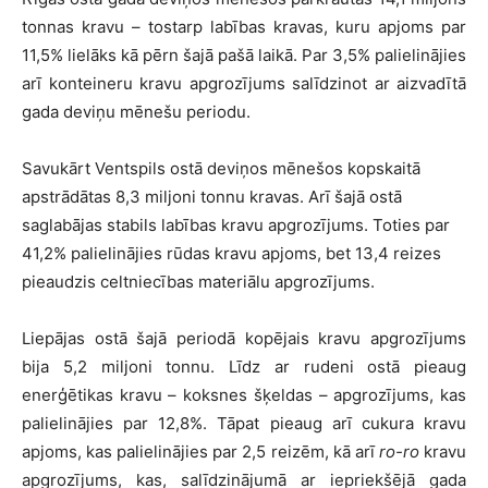
tonnas kravu – tostarp labības kravas, kuru apjoms par
11,5% lielāks kā pērn šajā pašā laikā. Par 3,5% palielinājies
arī konteineru kravu apgrozījums salīdzinot ar aizvadītā
gada deviņu mēnešu periodu.
Savukārt Ventspils ostā deviņos mēnešos kopskaitā
apstrādātas 8,3 miljoni tonnu kravas. Arī šajā ostā
saglabājas stabils labības kravu apgrozījums. Toties par
41,2% palielinājies rūdas kravu apjoms, bet 13,4 reizes
pieaudzis celtniecības materiālu apgrozījums.
Liepājas ostā šajā periodā kopējais kravu apgrozījums
bija 5,2 miljoni tonnu. Līdz ar rudeni ostā pieaug
enerģētikas kravu – koksnes šķeldas – apgrozījums, kas
palielinājies par 12,8%. Tāpat pieaug arī cukura kravu
apjoms, kas palielinājies par 2,5 reizēm, kā arī
ro-ro
kravu
apgrozījums, kas, salīdzinājumā ar iepriekšējā gada