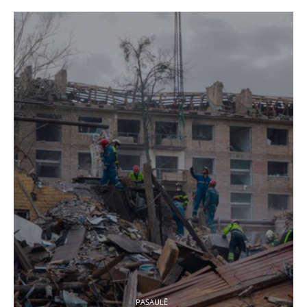
PASAULĒ