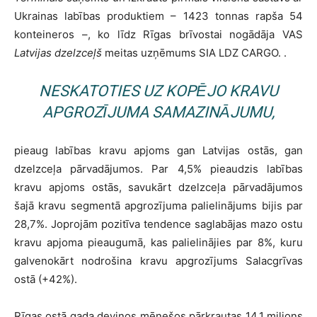
Ukrainas labības produktiem – 1423 tonnas rapša 54
konteineros –, ko līdz Rīgas brīvostai nogādāja VAS
Latvijas dzelzceļš
meitas uzņēmums SIA LDZ CARGO. .
NESKATOTIES UZ KOPĒJO KRAVU
APGROZĪJUMA SAMAZINĀJUMU,
pieaug labības kravu apjoms gan Latvijas ostās, gan
dzelzceļa pārvadājumos. Par 4,5% pieaudzis labības
kravu apjoms ostās, savukārt dzelzceļa pārvadājumos
šajā kravu segmentā apgrozījuma palielinājums bijis par
28,7%. Joprojām pozitīva tendence saglabājas mazo ostu
kravu apjoma pieaugumā, kas palielinājies par 8%, kuru
galvenokārt nodrošina kravu apgrozījums Salacgrīvas
ostā (+42%).
Rīgas ostā gada deviņos mēnešos pārkrautas 14,1 miljons