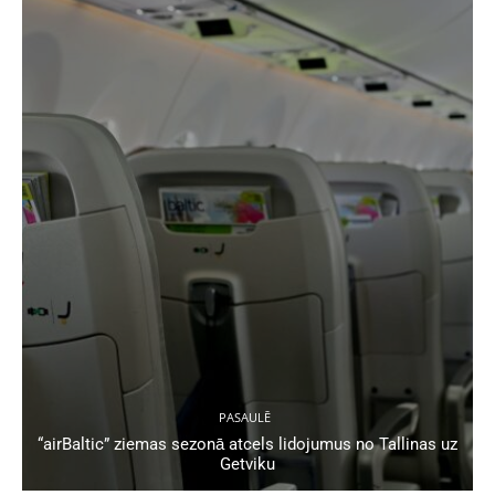
PASAULĒ
“airBaltic” ziemas sezonā atcels lidojumus no Tallinas uz
Getviku