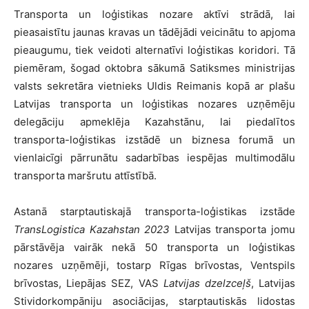
Transporta un loģistikas nozare aktīvi strādā, lai
pieasaistītu jaunas kravas un tādējādi veicinātu to apjoma
pieaugumu, tiek veidoti alternatīvi loģistikas koridori. Tā
piemēram, šogad oktobra sākumā Satiksmes ministrijas
valsts sekretāra vietnieks Uldis Reimanis kopā ar plašu
Latvijas transporta un loģistikas nozares uzņēmēju
delegāciju apmeklēja Kazahstānu, lai piedalītos
transporta-loģistikas izstādē un biznesa forumā un
vienlaicīgi pārrunātu sadarbības iespējas multimodālu
transporta maršrutu attīstībā.
Astanā starptautiskajā transporta-loģistikas izstāde
TransLogistica Kazahstan 2023
Latvijas transporta jomu
pārstāvēja vairāk nekā 50 transporta un loģistikas
nozares uzņēmēji, tostarp Rīgas brīvostas, Ventspils
brīvostas, Liepājas SEZ, VAS
Latvijas dzelzceļš
, Latvijas
Stividorkompāniju asociācijas, starptautiskās lidostas