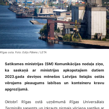
Rīgas osta. Foto: Edijs Pālens / LETA
Satiksmes ministrijas (SM) Komunikācijas nodaļa ziņo,
ka saskaņā ar ministrijas apkopotajiem datiem
2023.gada deviņos mēnešos Latvijas lielajās ostās
vērojams pieaugums labības un konteineru kravu
apgrozījumā.
Oktobrī Rīgas ostā uzņēmumā
Rīgas Universālais
Termināls
saņemts un izkrauts pirmais vilciena sastāvs ar