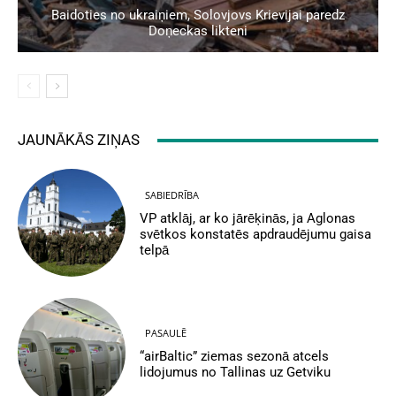
Baidoties no ukraiņiem, Solovjovs Krievijai paredz
Doņeckas likteni
JAUNĀKĀS ZIŅAS
SABIEDRĪBA
VP atklāj, ar ko jārēķinās, ja Aglonas
svētkos konstatēs apdraudējumu gaisa
telpā
PASAULĒ
“airBaltic” ziemas sezonā atcels
lidojumus no Tallinas uz Getviku