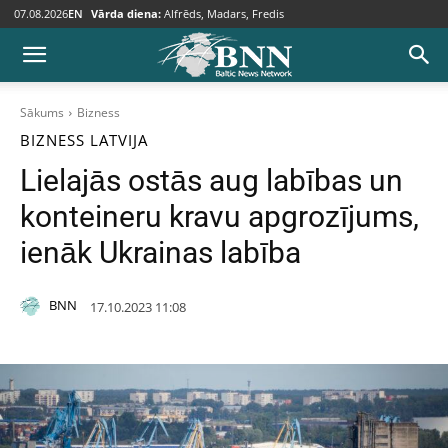
07.08.2026
EN
Vārda diena:
Alfrēds, Madars, Fredis
Sākums
Bizness
BIZNESS
LATVIJA
Lielajās ostās aug labības un
konteineru kravu apgrozījums,
ienāk Ukrainas labība
BNN
17.10.2023 11:08