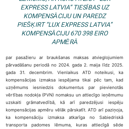
EXPRESS LATVIA” TIESĪBAS UZ
KOMPENSĀCIJU UN PAREDZ
PIEŠĶIRT “LUX EXPRESS LATVIA”
KOMPENSĀCIJU 670 398 EIRO
APMĒRĀ
par pasažieru ar braukšanas maksas atvieglojumiem
pārvadāšanu periodā no 2024. gada 2. maija līdz 2025.
gada 31. decembrim. Vienlaikus ATD noteikusi, ka
kompensācijas izmaksa iespējama tikai pēc tam, kad
uzņēmums iesniedzis dokumentus par pievienotās
vērtības nodokļa (PVN) nomaksu un attiecīgo ieņēmumu
uzskaiti grāmatvedībā, kā arī paredzējusi iespēju
kompensācijas apmēru vēlāk pārskatīt. ATD arī paziņoja,
ka kompensāciju izmaksa atkarīga no Sabiedriskā
transporta padomes lēmuma, kuras attiecīgā sēde