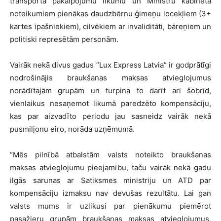
transporta pakalpojumu likumu un Ministru kabineta
noteikumiem pienākas daudzbērnu ģimeņu locekļiem (3+
kartes īpašniekiem), cilvēkiem ar invaliditāti, bāreņiem un
politiski represētām personām.
Vairāk nekā divus gadus “Lux Express Latvia” ir godprātīgi
nodrošinājis braukšanas maksas atvieglojumus
norādītajām grupām un turpina to darīt arī šobrīd,
vienlaikus nesaņemot likumā paredzēto kompensāciju,
kas par aizvadīto periodu jau sasneidz vairāk nekā
pusmiljonu eiro, norāda uzņēmumā.
“Mēs pilnībā atbalstām valsts noteikto braukšanas
maksas atvieglojumu pieejamību, taču vairāk nekā gadu
ilgās sarunas ar Satiksmes ministriju un ATD par
kompensāciju izmaksu nav devušas rezultātu. Lai gan
valsts mums ir uzlikusi par pienākumu piemērot
pasažieru grupām braukšanas maksas atvieglojumus,