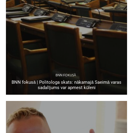
BNN FOKUSĀ
BNN fokusā | Politologa skats: nākamajā Saeimā varas
sadalījums var apmest kūleni