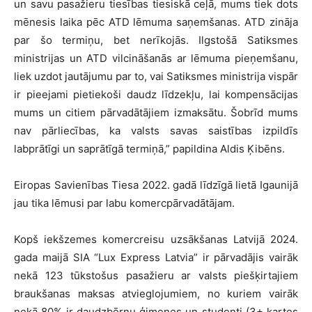
un savu pasažieru tiesības tiesiskā ceļā, mums tiek dots
mēnesis laika pēc ATD lēmuma saņemšanas. ATD zināja
par šo termiņu, bet nerīkojās. Ilgstošā Satiksmes
ministrijas un ATD vilcināšanās ar lēmuma pieņemšanu,
liek uzdot jautājumu par to, vai Satiksmes ministrija vispār
ir pieejami pietiekoši daudz līdzekļu, lai kompensācijas
mums un citiem pārvadātājiem izmaksātu. Šobrīd mums
nav pārliecības, ka valsts savas saistības izpildīs
labprātīgi un saprātīgā termiņā,” papildina Aldis Ķibēns.
Eiropas Savienības Tiesa 2022. gadā līdzīgā lietā Igaunijā
jau tika lēmusi par labu komercpārvadātājam.
Kopš iekšzemes komercreisu uzsākšanas Latvijā 2024.
gada maijā SIA “Lux Express Latvia” ir pārvadājis vairāk
nekā 123 tūkstošus pasažieru ar valsts piešķirtajiem
braukšanas maksas atvieglojumiem, no kuriem vairāk
nekā 80% ir daudzbērnu ģimenes un studenti (3+ kartes