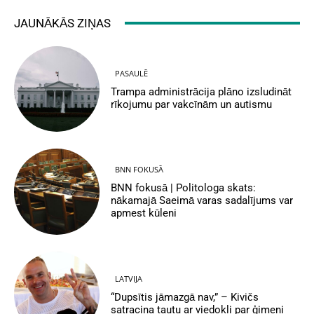
JAUNĀKĀS ZIŅAS
PASAULĒ
Trampa administrācija plāno izsludināt
rīkojumu par vakcīnām un autismu
BNN FOKUSĀ
BNN fokusā | Politologa skats:
nākamajā Saeimā varas sadalījums var
apmest kūleni
LATVIJA
“Dupsītis jāmazgā nav,” – Kivičs
satracina tautu ar viedokli par ģimeni