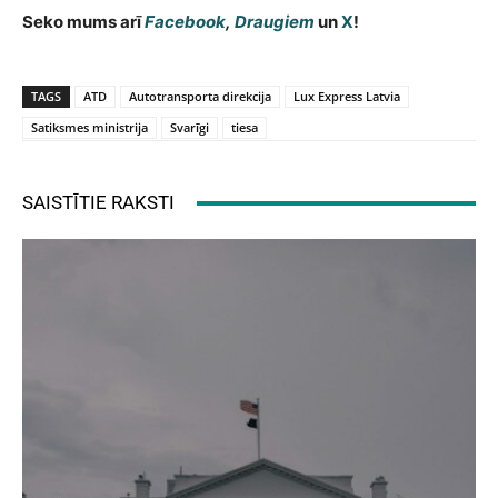
Seko mums arī
Facebook
,
Draugiem
un
X
!
TAGS
ATD
Autotransporta direkcija
Lux Express Latvia
Satiksmes ministrija
Svarīgi
tiesa
SAISTĪTIE RAKSTI