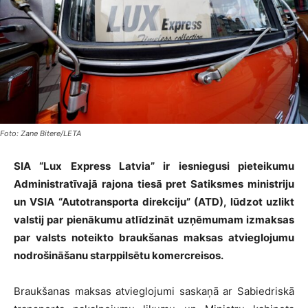
Foto: Zane Bitere/LETA
SIA “Lux Express Latvia” ir iesniegusi pieteikumu
Administratīvajā rajona tiesā pret Satiksmes ministriju
un VSIA “Autotransporta direkciju” (ATD), lūdzot uzlikt
valstij par pienākumu atlīdzināt uzņēmumam izmaksas
par valsts noteikto braukšanas maksas atvieglojumu
nodrošināšanu starppilsētu komercreisos.
Braukšanas maksas atvieglojumi saskaņā ar Sabiedriskā