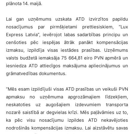
plānota 14. maijā.
Lai gan uzņēmums uzskata ATD izvirzītos papildu
nosacījumus par pirmšķietami prettiesiskiem, “Lux
Express Latvia”, ievērojot labas sadarbības principu un
cenšoties pēc iespējas ātrāk panākt kompensācijas
izmaksu, izpildīja visas iestādes prasības. Uzņēmums
valsts budžetā iemaksāja 75 664,81 eiro PVN apmērā un
iesniedza ATD attiecīgos maksājuma apliecinājumus un
grāmatvedības dokumentus.
“Mēs esam izpildījuši visas ATD prasības un veikuši PVN
apmaksu no uzņēmuma apgrozāmajiem līdzekļiem,
neskatoties uz augošajiem izdevumiem transporta
nozarē saistībā ar degvielas krīzi. Mēs paļāvāmies uz to,
ka pēc visu nosacījumu izpildes ATD nekavējoties
nodrošinās kompensācijas izmaksu. Lai aizstāvētu savas