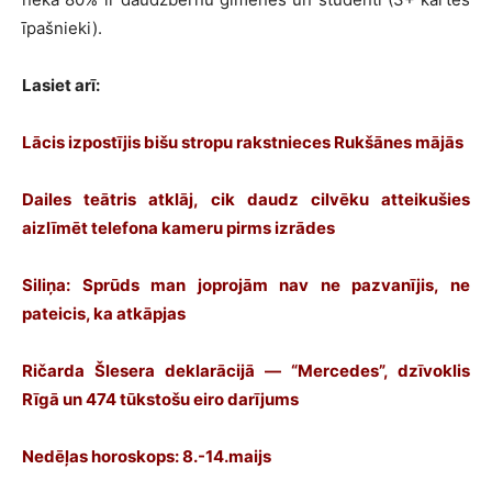
īpašnieki).
Lasiet arī:
Lācis izpostījis bišu stropu rakstnieces Rukšānes mājās
Dailes teātris atklāj, cik daudz cilvēku atteikušies
aizlīmēt telefona kameru pirms izrādes
Siliņa: Sprūds man joprojām nav ne pazvanījis, ne
pateicis, ka atkāpjas
Ričarda Šlesera deklarācijā — “Mercedes”, dzīvoklis
Rīgā un 474 tūkstošu eiro darījums
Nedēļas horoskops: 8.-14.maijs