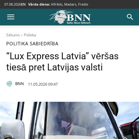
07.08.2026
EN
Vārda diena:
Alfrēds, Madars, Fredis
Sākums
Politika
POLITIKA
SABIEDRĪBA
“Lux Express Latvia” vēršas
tiesā pret Latvijas valsti
BNN
11.05.2026 09:47