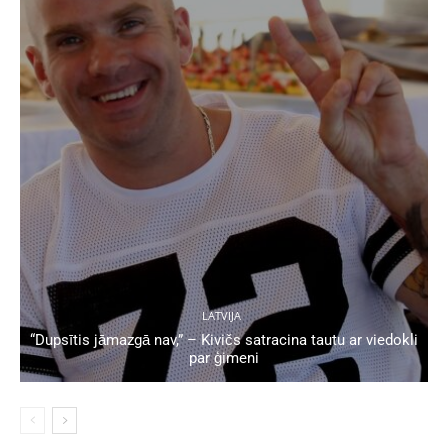
LATVIJA
“Dupsītis jāmazgā nav,” – Kivičs satracina tautu ar viedokli
par ģimeni