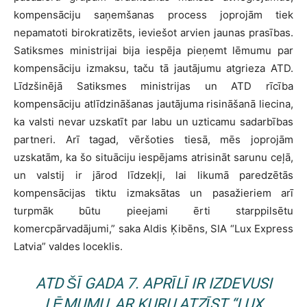
kompensāciju saņemšanas process joprojām tiek
nepamatoti birokratizēts, ieviešot arvien jaunas prasības.
Satiksmes ministrijai bija iespēja pieņemt lēmumu par
kompensāciju izmaksu, taču tā jautājumu atgrieza ATD.
Līdzšinējā Satiksmes ministrijas un ATD rīcība
kompensāciju atlīdzināšanas jautājuma risināšanā liecina,
ka valsti nevar uzskatīt par labu un uzticamu sadarbības
partneri. Arī tagad, vēršoties tiesā, mēs joprojām
uzskatām, ka šo situāciju iespējams atrisināt sarunu ceļā,
un valstij ir jārod līdzekļi, lai likumā paredzētās
kompensācijas tiktu izmaksātas un pasažieriem arī
turpmāk būtu pieejami ērti starppilsētu
komercpārvadājumi,” saka Aldis Ķibēns, SIA “Lux Express
Latvia” valdes loceklis.
ATD ŠĪ GADA 7. APRĪLĪ IR IZDEVUSI
LĒMUMU, AR KURU ATZĪST “LUX