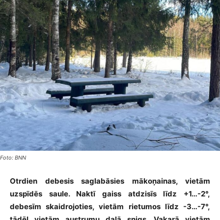
Foto: BNN
Otrdien debesis saglabāsies mākoņainas, vietām
uzspīdēs saule. Naktī gaiss atdzisīs līdz +1…-2°,
debesīm skaidrojoties, vietām rietumos līdz -3…-7°,
tādēļ vietām austrumu daļā snigs. Vakarā vietām