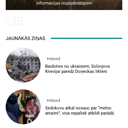
informācijas nopludinātājiem
JAUNĀKĀS ZIŅAS
PASAULĒ
Baidoties no ukraiņiem, Solovjovs
Krievijai paredz Doņeckas likteni
PASAULĒ
Sedokovu atkal nosauc par “melno
atraitni”, viņa nepaliek atbildi parādā