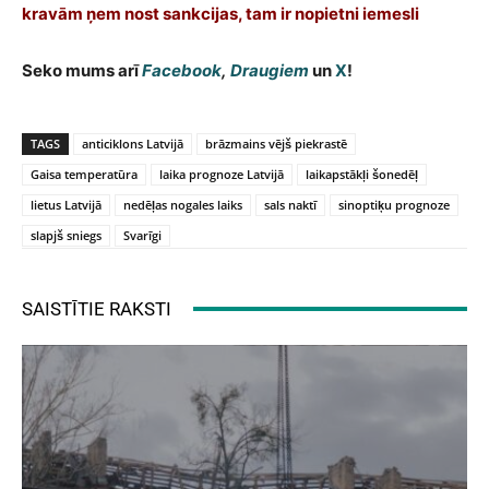
kravām ņem nost sankcijas, tam ir nopietni iemesli
Seko mums arī
Facebook
,
Draugiem
un
X
!
TAGS
anticiklons Latvijā
brāzmains vējš piekrastē
Gaisa temperatūra
laika prognoze Latvijā
laikapstākļi šonedēļ
lietus Latvijā
nedēļas nogales laiks
sals naktī
sinoptiķu prognoze
slapjš sniegs
Svarīgi
SAISTĪTIE RAKSTI