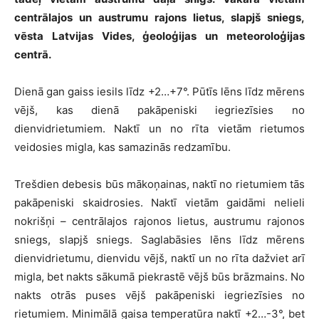
centrālajos un austrumu rajons lietus, slapjš sniegs,
vēsta Latvijas Vides, ģeoloģijas un meteoroloģijas
centrā.
Dienā gan gaiss iesils līdz +2…+7°. Pūtīs lēns līdz mērens
vējš, kas dienā pakāpeniski iegriezīsies no
dienvidrietumiem. Naktī un no rīta vietām rietumos
veidosies migla, kas samazinās redzamību.
Trešdien debesis būs mākoņainas, naktī no rietumiem tās
pakāpeniski skaidrosies. Naktī vietām gaidāmi nelieli
nokrišņi – centrālajos rajonos lietus, austrumu rajonos
sniegs, slapjš sniegs. Saglabāsies lēns līdz mērens
dienvidrietumu, dienvidu vējš, naktī un no rīta dažviet arī
migla, bet nakts sākumā piekrastē vējš būs brāzmains. No
nakts otrās puses vējš pakāpeniski iegriezīsies no
rietumiem. Minimālā gaisa temperatūra naktī +2…-3°, bet