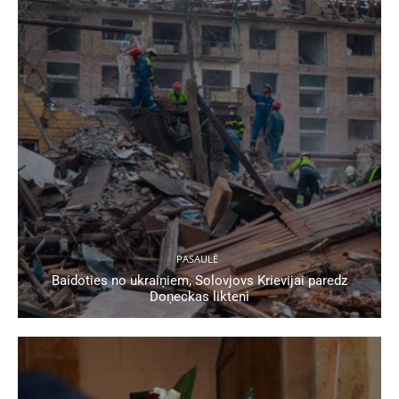
PASAULĒ
Baidoties no ukraiņiem, Solovjovs Krievijai paredz
Doņeckas likteni