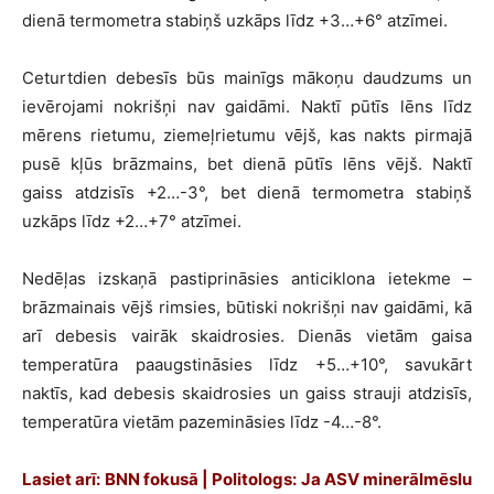
dienā termometra stabiņš uzkāps līdz +3…+6° atzīmei.
Ceturtdien debesīs būs mainīgs mākoņu daudzums un
ievērojami nokrišņi nav gaidāmi. Naktī pūtīs lēns līdz
mērens rietumu, ziemeļrietumu vējš, kas nakts pirmajā
pusē kļūs brāzmains, bet dienā pūtīs lēns vējš. Naktī
gaiss atdzisīs +2…-3°, bet dienā termometra stabiņš
uzkāps līdz +2…+7° atzīmei.
Nedēļas izskaņā pastiprināsies anticiklona ietekme –
brāzmainais vējš rimsies, būtiski nokrišņi nav gaidāmi, kā
arī debesis vairāk skaidrosies. Dienās vietām gaisa
temperatūra paaugstināsies līdz +5…+10°, savukārt
naktīs, kad debesis skaidrosies un gaiss strauji atdzisīs,
temperatūra vietām pazemināsies līdz -4…-8°.
Lasiet arī: BNN fokusā | Politologs: Ja ASV minerālmēslu