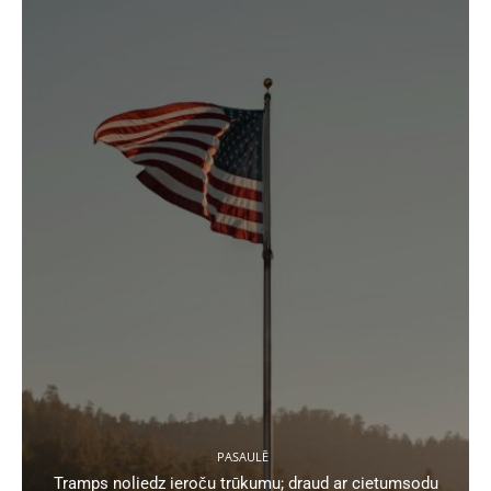
PASAULĒ
Tramps noliedz ieroču trūkumu; draud ar cietumsodu