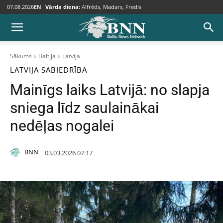
07.08.2026
EN
Vārda diena:
Alfrēds, Madars, Fredis
Sākums
Baltija
Latvija
LATVIJA
SABIEDRĪBA
Mainīgs laiks Latvijā: no slapja
sniega līdz saulainākai
nedēļas nogalei
BNN
03.03.2026 07:17