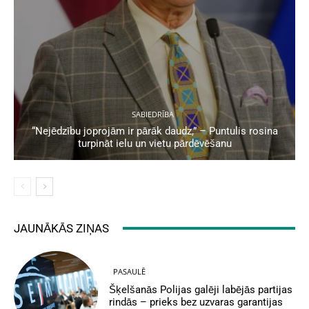
SABIEDRĪBA
“Nejēdzību joprojām ir pārāk daudz,” – Puntulis rosina
turpināt ielu un vietu pārdēvēšanu
JAUNĀKĀS ZIŅAS
PASAULĒ
Šķelšanās Polijas galēji labējās partijas
rindās – prieks bez uzvaras garantijas