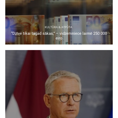
KULTŪRA & ATPŪTA
“Dzīve tikai tagad sākas,” – vidzemniece laimē 250 000
eiro