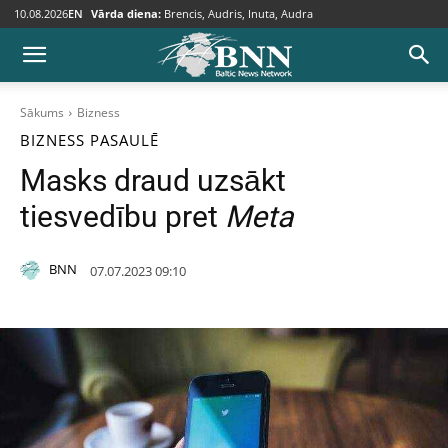
10.08.2026
EN
Vārda diena:
Brencis, Audris, Inuta, Audra
Sākums
Bizness
BIZNESS
PASAULĒ
Masks draud uzsākt
tiesvedību pret
Meta
BNN
07.07.2023 09:10