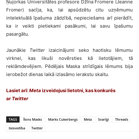
Ņujorkas Universitātes profesore Džīna Fromere (Jeanne
Fromer) sacīja, ka, lai apsūdzētu citu uzņēmumu
intelektuālā īpašuma zādzībā, nepieciešams arī pierādīt,
ka ir veikti pietiekami pasākumi, lai savu īpašumu
pasargātu.
Jaunākie
Twitter
izaicinājumi seko haotisku lēmumu
virknei, kas likuši novērsties kā lietotājiem, tā
reklāmdevējiem. Pēdējais Maska strīdīgais lēmums bija
ierobežot dienas laikā izlasāmo ierakstu skaitu.
Lasiet arī:
Meta
izveidojusi lietotni, kas konkurēs
ar
Twitter
TAGS
Īlons Masks
Marks Cukerbergs
Meta
Svarīgi
Threads
tiesvedība
Twitter