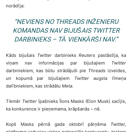
norādīja:
“NEVIENS NO
THREADS
INŽENIERU
KOMANDAS NAV BIJUŠAIS
TWITTER
DARBINIEKS – TĀ VIENKĀRŠI NAV.”
Kāds bijušais
Twitter
darbinieks
Reuters
pastāstīja, ka
viņam nav informācijas par bijušajiem
Twitter
darbiniekiem, kas būtu strādājuši pie
Threads
izveides,
un kopumā par bijušajiem
Twitter
augsta līmeņa
dalībniekiem, kas strādātu
Meta.
Tikmēr
Twitter
īpašnieks Īlons Masks (Elon Musk) sacījis,
ka konkurence ir pieņemama, krāpšanās – nē.
Kopš Masks pērnā gada oktobrī pārņēma
Twitter,
platformai radusies virkne potenciālo konkurentu, tostarp