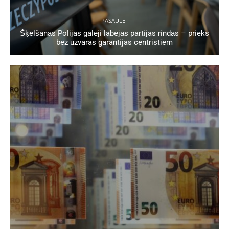
PASAULĒ
Šķelšanās Polijas galēji labējās partijas rindās – prieks
bez uzvaras garantijas centristiem