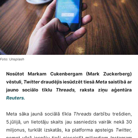
Foto: Unsplash
Nosūtot Markam Cukenbergam (Mark Zuckerberg)
vēstuli,
Twitter
draudējis iesūdzēt tiesā
Meta
saistībā ar
jauno sociālo tīklu
Threads,
raksta ziņu aģentūra
Reuters.
Meta sāka jaunā sociālā tīkla
Threads
darbību trešdien,
5.jūlijā, un lietotāju skaits jau sasniedzis vairāk nekā 30
miljonus, turklāt izskatās, ka platforma apsteigs
Twitter,
ņemot vērā iespēju tieši piesaistīt miljardiem
Instagram