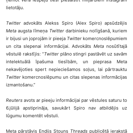
lietotāju.
Twitter
advokāts Alekss Spiro (Alex Spiro) apsūdzējis
Meta
augsta līmeņa
Twitter
darbinieku nolīgšanā, kuriem
ir bijusi un joprojām ir pieeja
Twitter
komercnoslēpumiem
un cita slepenai informācijai. Advokāts
Meta
nosūtītajā
vēstulē rakstījis: “
Twitter
plāno stingri pastāvēt uz savām
intelektuālā īpašuma tiesībām, un pieprasa Meta
nekavējoties spert nepieciešamos soļus, lai pārtrauktu
Twitter
komercnoslēpumu un citas slepenas informācijas
izmantošanu.”
Reuters
avots ar pieeju informācijai par vēstules saturu to
6.jūlijā apstiprināja, savukārt Spiro nav atbildējis uz
lūgumu komentēt vēstuli.
Meta pārstāvis Endijs Stouns
Threads
publicētā ierakstā