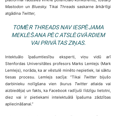
Mastodon
un
Bluesky.
Tikai
Threads
saskarne ārkārtīgi
atgādina
Twitter,
TOMĒR
THREADS
NAV IESPĒJAMA
MEKLĒŠANA PĒC ATSLĒGVĀRDIEM
VAI PRIVĀTAS ZIŅAS.
Intektuālo īpašumtiesību eksperti, viņu vidū arī
Stenfordas Universitātes profesors Marks Lemlejs (Mark
Lemlejs), norāda, ka ar vēstulē minēto nepietiek, lai sāktu
tiesas procesu. Lemlejs sacīja: “Tikai
Twitter
bijušo
darbinieku nolīgšana vien (kurus
Twitter
atlaida vai
aizbiedēja) un fakts, ka
Facebook
radījuši līdzīgu lietotni,
diez vai ir pietiekami intelektuālā īpašuma zādzības
apliecināšanai.”