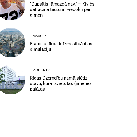
“Dupsītis jāmazgā nav,” – Kivičs
satracina tautu ar viedokli par
ģimeni
PASAULĒ
Francija rīkos krīzes situācijas
simulāciju
SABIEDRĪBA
Rīgas Dzemdību namā slēdz
stāvu, kurā izvietotas ģimenes
palātas