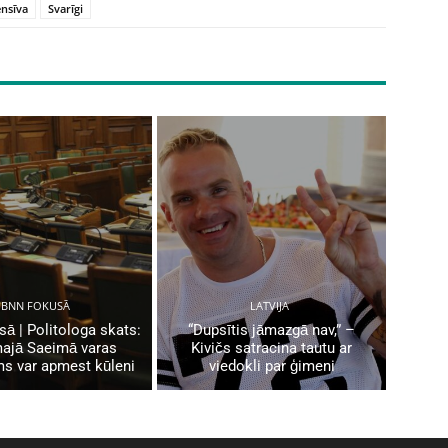
ensīva
Svarīgi
BNN FOKUSĀ
LATVIJA
ā | Politologa skats:
“Dupsītis jāmazgā nav,” –
ajā Saeimā varas
Kivičs satracina tautu ar
ms var apmest kūleni
viedokli par ģimeni