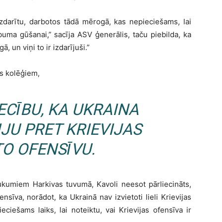
izdarītu, darbotos tādā mērogā, kas nepieciešams, lai
buma gūšanai,” sacīja ASV ģenerālis, taču piebilda, ka
, un viņi to ir izdarījuši.”
as kolēģiem,
ECĪBU, KA UKRAINA
JU PRET KRIEVIJAS
O OFENSĪVU.
ukumiem Harkivas tuvumā, Kavoli neesot pārliecināts,
sīva, norādot, ka Ukrainā nav izvietoti lieli Krievijas
ciešams laiks, lai noteiktu, vai Krievijas ofensīva ir