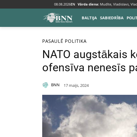
08.08.2026
EN
Vārda diena:
Mudīte, Vladislavs, Vlad
BALTIJA
SABIEDRĪBA
POLI
Sākums
Pasaulē
PASAULĒ
POLITIKA
NATO augstākais ko
ofensīva nenesīs 
BNN
17 maijs, 2024