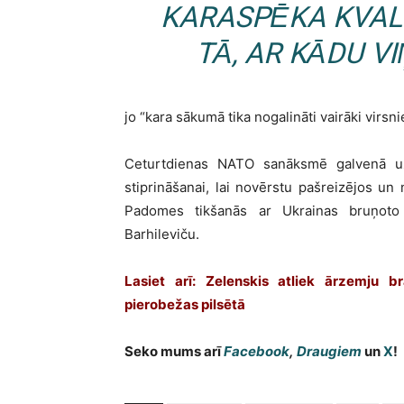
KARASPĒKA KVAL
TĀ, AR KĀDU VI
jo “kara sākumā tika nogalināti vairāki virsn
Ceturtdienas NATO sanāksmē galvenā uzm
stiprināšanai, lai novērstu pašreizējos 
Padomes tikšanās ar Ukrainas bruņoto 
Barhileviču.
Lasiet arī:
Zelenskis atliek ārzemju b
pierobežas pilsētā
Seko mums arī
Facebook
,
Draugiem
un
X
!