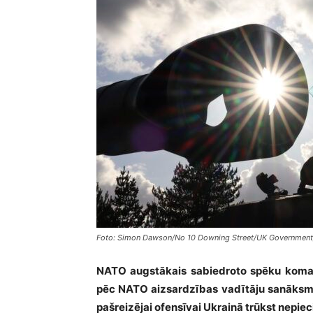
Foto: Simon Dawson/No 10 Downing Street/UK Government/
NATO augstākais sabiedroto spēku komandi
pēc NATO aizsardzības vadītāju sanāksmes 
pašreizējai ofensīvai Ukrainā trūkst nepi