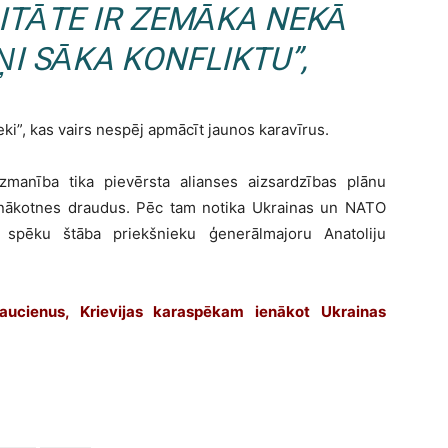
ITĀTE IR ZEMĀKA NEKĀ
ŅI SĀKA KONFLIKTU”,
ieki”, kas vairs nespēj apmācīt jaunos karavīrus.
anība tika pievērsta alianses aizsardzības plānu
un nākotnes draudus. Pēc tam notika Ukrainas un NATO
spēku štāba priekšnieku ģenerālmajoru Anatoliju
raucienus, Krievijas karaspēkam ienākot Ukrainas