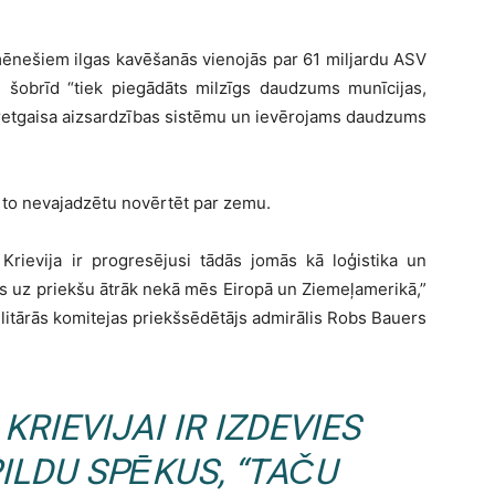
ēnešiem ilgas kavēšanās vienojās par 61 miljardu ASV
em šobrīd “tiek piegādāts milzīgs daudzums munīcijas,
retgaisa aizsardzības sistēmu un ievērojams daudzums
, to nevajadzētu novērtēt par zemu.
Krievija ir progresējusi tādās jomās kā loģistika un
zās uz priekšu ātrāk nekā mēs Eiropā un Ziemeļamerikā,”
litārās komitejas priekšsēdētājs admirālis Robs Bauers
KRIEVIJAI IR IZDEVIES
ILDU SPĒKUS, “TAČU