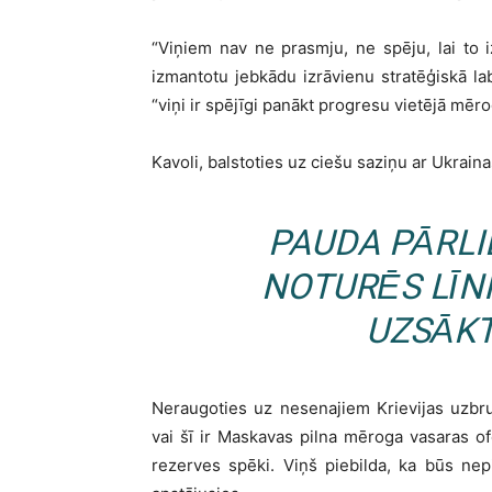
“Viņiem nav ne prasmju, ne spēju, lai to 
izmantotu jebkādu izrāvienu stratēģiskā la
“viņi ir spējīgi panākt progresu vietējā mērogā
Kavoli, balstoties uz ciešu saziņu ar Ukrain
PAUDA PĀRLI
NOTURĒS LĪNI
UZSĀKT
Neraugoties uz nesenajiem Krievijas uzbr
vai šī ir Maskavas pilna mēroga vasaras ofen
rezerves spēki. Viņš piebilda, ka būs nepie