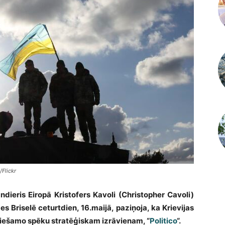
Flickr
eris Eiropā Kristofers Kavoli (Christopher Cavoli)
Briselē ceturtdien, 16.maijā, paziņoja, ka Krievijas
eciešamo spēku stratēģiskam izrāvienam, “
Politico
“.