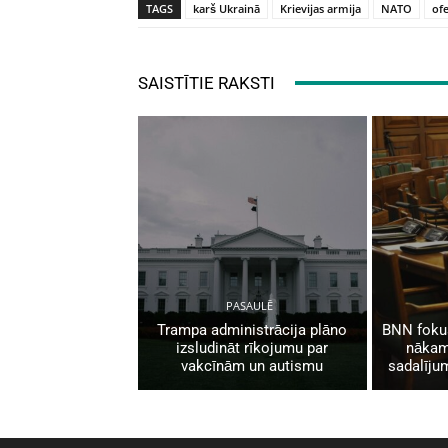
TAGS
karš Ukrainā
Krievijas armija
NATO
of
SAISTĪTIE RAKSTI
PASAULĒ
Trampa administrācija plāno
BNN fokus
izsludināt rīkojumu par
nākam
vakcīnām un autismu
sadalīju