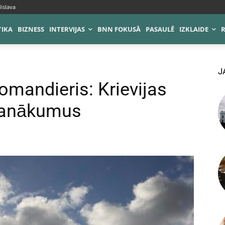
islava
TIKA
BIZNESS
INTERVIJAS
BNN FOKUSĀ
PASAULĒ
IZKLAIDE
J
mandieris: Krievijas
panākumus