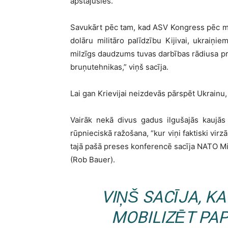
apstājusies.
Savukārt pēc tam, kad ASV Kongress pēc m
dolāru militāro palīdzību Kijivai, ukraiņi
milzīgs daudzums tuvas darbības rādiusa p
bruņutehnikas,” viņš sacīja.
Lai gan Krievijai neizdevās pārspēt Ukrainu
Vairāk nekā divus gadus ilgušajās kaujās 
rūpnieciskā ražošana, “kur viņi faktiski vir
tajā pašā preses konferencē sacīja NATO Mi
(Rob Bauer).
VIŅŠ SACĪJA, KA 
MOBILIZĒT PAP