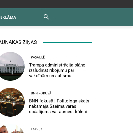
REKLĀMA
AUNĀKĀS ZIŅAS
PASAULĒ
Trampa administrācija plāno
izsludināt rīkojumu par
vakcīnām un autismu
BNN FOKUSĀ
BNN fokusā | Politologa skats:
nākamajā Saeimā varas
sadalījums var apmest kūleni
LATVIJA