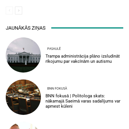
JAUNĀKĀS ZIŅAS
PASAULĒ
Trampa administrācija plāno izsludināt
rīkojumu par vakcīnām un autismu
BNN FOKUSĀ
BNN fokusā | Politologa skats:
nākamajā Saeimā varas sadalījums var
apmest kūleni