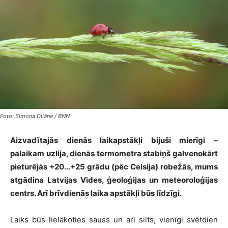
Foto: Simona Dilāne / BNN
Aizvadītajās dienās laikapstākļi bijuši mierīgi –
palaikam uzlija, dienās termometra stabiņš galvenokārt
pieturējās +20…+25 grādu (pēc Celsija) robežās, mums
atgādina Latvijas Vides, ģeoloģijas un meteoroloģijas
centrs. Arī brīvdienās laika apstākļi būs līdzīgi.
Laiks būs lielākoties sauss un arī silts, vienīgi svētdien