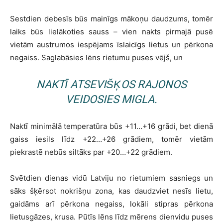
Sestdien debesīs būs mainīgs mākoņu daudzums, tomēr
laiks būs lielākoties sauss – vien nakts pirmajā pusē
vietām austrumos iespējams īslaicīgs lietus un pērkona
negaiss. Saglabāsies lēns rietumu puses vējš, un
NAKTĪ ATSEVIŠĶOS RAJONOS
VEIDOSIES MIGLA.
Naktī minimālā temperatūra būs +11…+16 grādi, bet dienā
gaiss iesils līdz +22…+26 grādiem, tomēr vietām
piekrastē nebūs siltāks par +20…+22 grādiem.
Svētdien dienas vidū Latviju no rietumiem sasniegs un
sāks šķērsot nokrišņu zona, kas daudzviet nesīs lietu,
gaidāms arī pērkona negaiss, lokāli stipras pērkona
lietusgāzes, krusa. Pūtīs lēns līdz mērens dienvidu puses