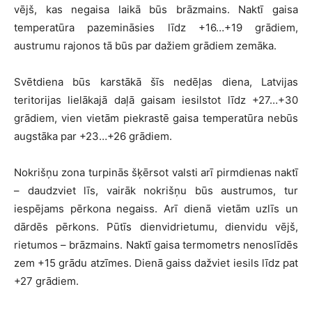
vējš, kas negaisa laikā būs brāzmains. Naktī gaisa
temperatūra pazemināsies līdz +16…+19 grādiem,
austrumu rajonos tā būs par dažiem grādiem zemāka.
Svētdiena būs karstākā šīs nedēļas diena, Latvijas
teritorijas lielākajā daļā gaisam iesilstot līdz +27…+30
grādiem, vien vietām piekrastē gaisa temperatūra nebūs
augstāka par +23…+26 grādiem.
Nokrišņu zona turpinās šķērsot valsti arī pirmdienas naktī
– daudzviet līs, vairāk nokrišņu būs austrumos, tur
iespējams pērkona negaiss. Arī dienā vietām uzlīs un
dārdēs pērkons. Pūtīs dienvidrietumu, dienvidu vējš,
rietumos – brāzmains. Naktī gaisa termometrs nenoslīdēs
zem +15 grādu atzīmes. Dienā gaiss dažviet iesils līdz pat
+27 grādiem.