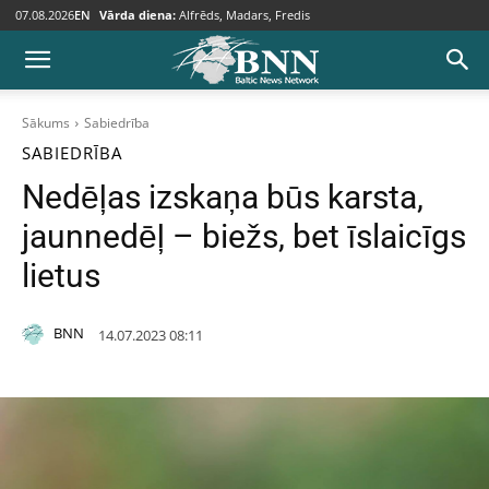
07.08.2026
EN
Vārda diena:
Alfrēds, Madars, Fredis
Sākums
Sabiedrība
SABIEDRĪBA
Nedēļas izskaņa būs karsta,
jaunnedēļ – biežs, bet īslaicīgs
lietus
BNN
14.07.2023 08:11