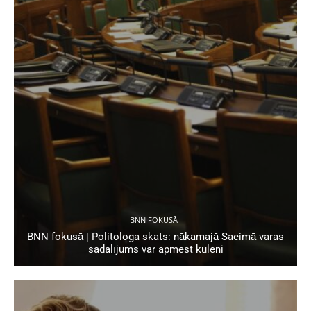
BNN FOKUSĀ
BNN fokusā | Politologa skats: nākamajā Saeimā varas
sadalījums var apmest kūleni