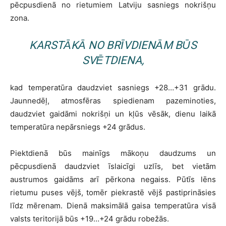
pēcpusdienā no rietumiem Latviju sasniegs nokrišņu
zona.
KARSTĀKĀ NO BRĪVDIENĀM BŪS
SVĒTDIENA,
kad temperatūra daudzviet sasniegs +28…+31 grādu.
Jaunnedēļ, atmosfēras spiedienam pazeminoties,
daudzviet gaidāmi nokrišņi un kļūs vēsāk, dienu laikā
temperatūra nepārsniegs +24 grādus.
Piektdienā būs mainīgs mākoņu daudzums un
pēcpusdienā daudzviet īslaicīgi uzlīs, bet vietām
austrumos gaidāms arī pērkona negaiss. Pūtīs lēns
rietumu puses vējš, tomēr piekrastē vējš pastiprināsies
līdz mērenam. Dienā maksimālā gaisa temperatūra visā
valsts teritorijā būs +19…+24 grādu robežās.