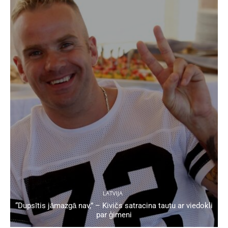
LATVIJA
“Dupsītis jāmazgā nav,” – Kivičs satracina tautu ar viedokli
par ģimeni