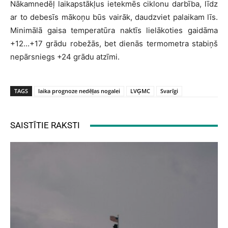
Nākamnedēļ laikapstākļus ietekmēs ciklonu darbība, līdz
ar to debesīs mākoņu būs vairāk, daudzviet palaikam līs.
Minimālā gaisa temperatūra naktīs lielākoties gaidāma
+12…+17 grādu robežās, bet dienās termometra stabiņš
nepārsniegs +24 grādu atzīmi.
TAGS
laika prognoze nedēļas nogalei
LVĢMC
Svarīgi
SAISTĪTIE RAKSTI