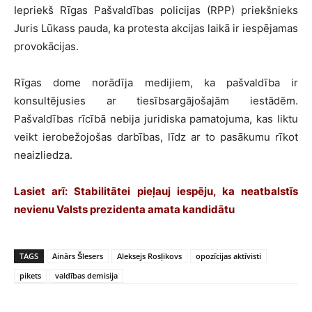
Iepriekš Rīgas Pašvaldības policijas (RPP) priekšnieks
Juris Lūkass pauda, ka protesta akcijas laikā ir iespējamas
provokācijas.
Rīgas dome norādīja medijiem, ka pašvaldība ir
konsultējusies ar tiesībsargājošajām iestādēm.
Pašvaldības rīcībā nebija juridiska pamatojuma, kas liktu
veikt ierobežojošas darbības, līdz ar to pasākumu rīkot
neaizliedza.
Lasiet arī:
Stabilitātei pieļauj iespēju, ka neatbalstīs
nevienu Valsts prezidenta amata kandidātu
TAGS
Ainārs Šlesers
Aleksejs Rosļikovs
opozīcijas aktīvisti
pikets
valdības demisija