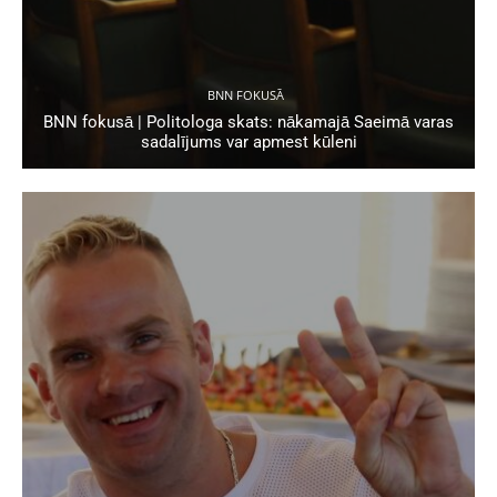
BNN FOKUSĀ
BNN fokusā | Politologa skats: nākamajā Saeimā varas
sadalījums var apmest kūleni