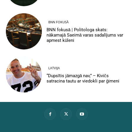
BNN FOKUSĀ
BNN fokusā | Politologa skats:
nākamajā Saeimā varas sadalījums var
apmest kūleni
LATVIJA
“Dupsītis jāmazgā nav,” – Kivičs
satracina tautu ar viedokli par ģimeni