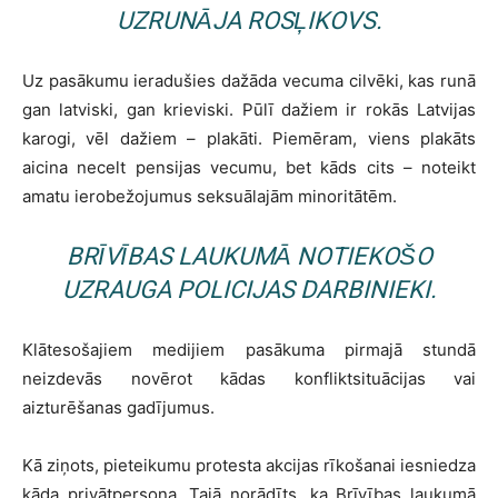
UZRUNĀJA ROSĻIKOVS.
Uz pasākumu ieradušies dažāda vecuma cilvēki, kas runā
gan latviski, gan krieviski. Pūlī dažiem ir rokās Latvijas
karogi, vēl dažiem – plakāti. Piemēram, viens plakāts
aicina necelt pensijas vecumu, bet kāds cits – noteikt
amatu ierobežojumus seksuālajām minoritātēm.
BRĪVĪBAS LAUKUMĀ NOTIEKOŠO
UZRAUGA POLICIJAS DARBINIEKI.
Klātesošajiem medijiem pasākuma pirmajā stundā
neizdevās novērot kādas konfliktsituācijas vai
aizturēšanas gadījumus.
Kā ziņots, pieteikumu protesta akcijas rīkošanai iesniedza
kāda privātpersona. Tajā norādīts, ka Brīvības laukumā