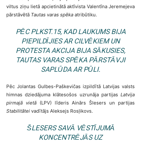
viltus ziņu lietā apcietinātā aktīvista Valentīna Jeremejeva
pārstāvētā
Tautas varas spēka
atribūtiku.
PĒC PLKST.15, KAD LAUKUMS BIJA
PIEPILDĪJIES AR CILVĒKIEM UN
PROTESTA AKCIJA BIJA SĀKUSIES,
TAUTAS VARAS SPĒKA
PĀRSTĀVJI
SAPLŪDA AR PŪLI.
Pēc Jolantas Gulbes-Paškevičas izpildītā Latvijas valsts
himnas dziedājuma klātesošos uzrunāja partijas
Latvija
pirmajā vietā
(LPV) līderis Ainārs Šlesers un partijas
Stabilitātei
vadītājs Aleksejs Rosļikovs.
ŠLESERS SAVĀ VĒSTĪJUMĀ
KONCENTRĒJĀS UZ