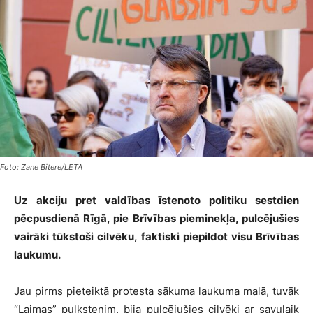
Foto: Zane Bitere/LETA
Uz akciju pret valdības īstenoto politiku sestdien
pēcpusdienā Rīgā, pie Brīvības pieminekļa, pulcējušies
vairāki tūkstoši cilvēku, faktiski piepildot visu Brīvības
laukumu.
Jau pirms pieteiktā protesta sākuma laukuma malā, tuvāk
“Laimas” pulkstenim, bija pulcējušies cilvēki ar savulaik