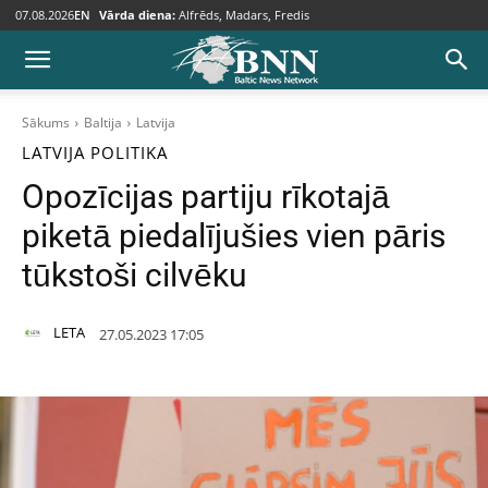
07.08.2026
EN
Vārda diena:
Alfrēds, Madars, Fredis
Sākums
Baltija
Latvija
LATVIJA
POLITIKA
Opozīcijas partiju rīkotajā
piketā piedalījušies vien pāris
tūkstoši cilvēku
LETA
27.05.2023 17:05