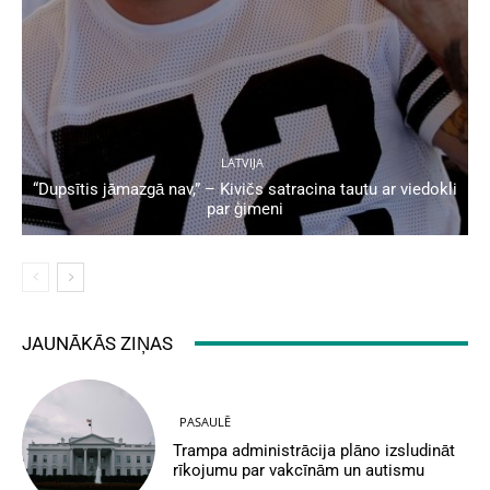
LATVIJA
“Dupsītis jāmazgā nav,” – Kivičs satracina tautu ar viedokli
par ģimeni
JAUNĀKĀS ZIŅAS
PASAULĒ
Trampa administrācija plāno izsludināt
rīkojumu par vakcīnām un autismu