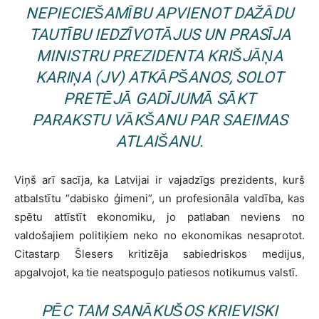
NEPIECIEŠAMĪBU APVIENOT DAŽĀDU
TAUTĪBU IEDZĪVOTĀJUS UN PRASĪJA
MINISTRU PREZIDENTA KRIŠJĀŅA
KARIŅA (JV) ATKĀPŠANOS, SOLOT
PRETĒJĀ GADĪJUMĀ SĀKT
PARAKSTU VĀKŠANU PAR SAEIMAS
ATLAIŠANU.
Viņš arī sacīja, ka Latvijai ir vajadzīgs prezidents, kurš
atbalstītu “dabisko ģimeni”, un profesionāla valdība, kas
spētu attīstīt ekonomiku, jo patlaban neviens no
valdošajiem politiķiem neko no ekonomikas nesaprotot.
Citastarp Šlesers kritizēja sabiedriskos medijus,
apgalvojot, ka tie neatspoguļo patiesos notikumus valstī.
PĒC TAM SANĀKUŠOS KRIEVISKI