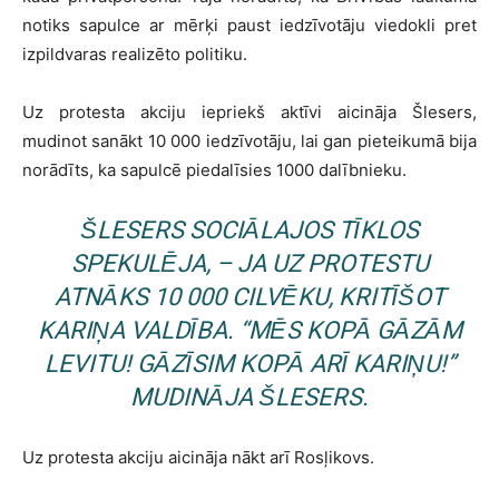
notiks sapulce ar mērķi paust iedzīvotāju viedokli pret
izpildvaras realizēto politiku.
Uz protesta akciju iepriekš aktīvi aicināja Šlesers,
mudinot sanākt 10 000 iedzīvotāju, lai gan pieteikumā bija
norādīts, ka sapulcē piedalīsies 1000 dalībnieku.
ŠLESERS SOCIĀLAJOS TĪKLOS
SPEKULĒJA, – JA UZ PROTESTU
ATNĀKS 10 000 CILVĒKU, KRITĪŠOT
KARIŅA VALDĪBA. “MĒS KOPĀ GĀZĀM
LEVITU! GĀZĪSIM KOPĀ ARĪ KARIŅU!”
MUDINĀJA ŠLESERS.
Uz protesta akciju aicināja nākt arī Rosļikovs.