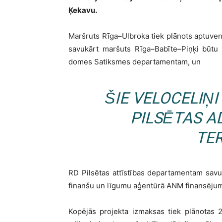
Ķekavu.
Maršruts Rīga–Ulbroka tiek plānots aptuveni
savukārt maršuts Rīga–Babīte–Piņķi būtu 
domes Satiksmes departamentam, un
ŠIE VELOCELIŅI
PILSĒTAS A
TER
RD Pilsētas attīstības departamentam savuk
finanšu un līgumu aģentūrā ANM finansēju
Kopējās projekta izmaksas tiek plānotas 