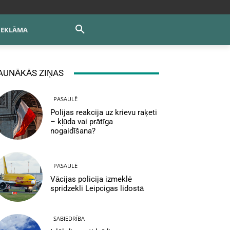
REKLĀMA
AUNĀKĀS ZIŅAS
PASAULĒ
Polijas reakcija uz krievu raķeti
– kļūda vai prātīga
nogaidīšana?
PASAULĒ
Vācijas policija izmeklē
spridzekli Leipcigas lidostā
SABIEDRĪBA