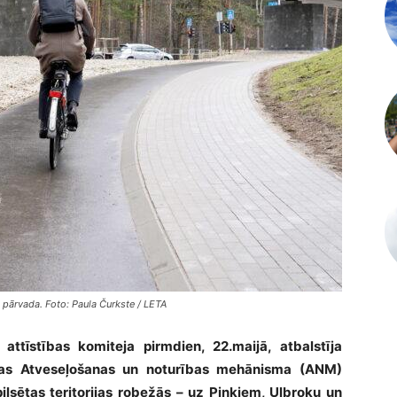
 pārvada. Foto: Paula Čurkste / LETA
ttīstības komiteja pirmdien, 22.maijā, atbalstīja
nības Atveseļošanas un noturības mehānisma (ANM)
pilsētas teritorijas robežās – uz Piņķiem, Ulbroku un