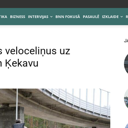
TIKA
BIZNESS
INTERVIJAS
BNN FOKUSĀ
PASAULĒ
IZKLAIDE
J
 veloceliņus uz
n Ķekavu