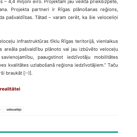
s – 4,4 miljoni eiro. Projektam jau veikta priekšizpēte,
šana. Projekta partneri ir Rīgas plānošanas reģions,
 pašvaldības. Tātad – varam cerēt, ka šie veloceliņi
eloceļu infrastruktūras tīklu Rīgas teritorijā, vienlaikus
s areāla pašvaldību plānoto vai jau izbūvēto veloceļu
 savienojamību, paaugstinot iedzīvotāju mobilitātes
es kvalitātes uzlabošanā reģiona iedzīvotājiem.” Taču
ši braukāt [:-)].
realitātei
e
veloceliņi