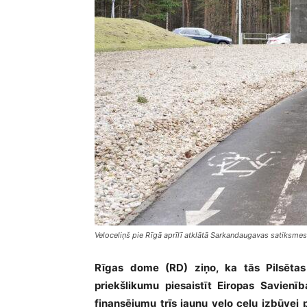
Veloceliņš pie Rīgā aprīlī atklātā Sarkandaugavas satiksmes
Rīgas dome (RD) ziņo, ka tās Pilsētas a
priekšlikumu piesaistīt Eiropas Savie
finansējumu trīs jaunu velo ceļu izbūvei 