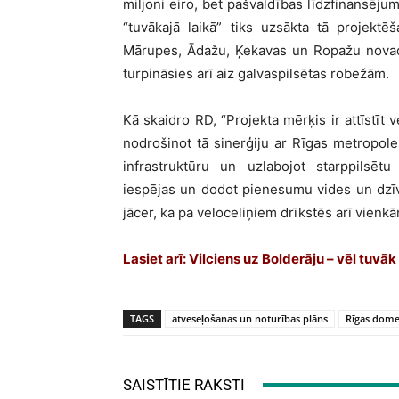
miljoni eiro, bet pašvaldības līdzfinansējum
“tuvākajā laikā” tiks uzsākta tā projektē
Mārupes, Ādažu, Ķekavas un Ropažu novada
turpināsies arī aiz galvaspilsētas robežām.
Kā skaidro RD, “Projekta mērķis ir attīstīt v
nodrošinot tā sinerģiju ar Rīgas metropole
infrastruktūru un uzlabojot starppilsētu
iespējas un dodot pienesumu vides un dzīv
jācer, ka pa veloceliņiem drīkstēs arī vienkār
Lasiet arī:
Vilciens uz Bolderāju – vēl tuvāk 
TAGS
atveseļošanas un noturības plāns
Rīgas dom
SAISTĪTIE RAKSTI