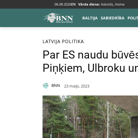
06.08.2026
EN
Vārda diena:
Askolds, Aisma
BALTIJA
SABIEDRĪBA
POLI
Sākums
Baltija
Latvija
LATVIJA
POLITIKA
Par ES naudu būvēs
Piņķiem, Ulbroku u
BNN
23 maijs, 2023