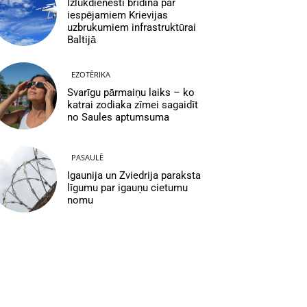
Izlūkdienesti brīdina par
iespējamiem Krievijas
uzbrukumiem infrastruktūrai
Baltijā
EZOTĒRIKA
Svarīgu pārmaiņu laiks – ko
katrai zodiaka zīmei sagaidīt
no Saules aptumsuma
PASAULĒ
Igaunija un Zviedrija paraksta
līgumu par igauņu cietumu
nomu