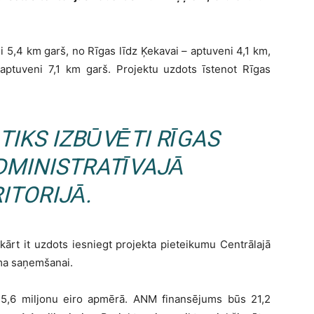
 5,4 km garš, no Rīgas līdz Ķekavai – aptuveni 4,1 km,
aptuveni 7,1 km garš. Projektu uzdots īstenot Rīgas
 TIKS IZBŪVĒTI RĪGAS
DMINISTRATĪVAJĀ
ITORIJĀ.
ārt it uzdots iesniegt projekta pieteikumu Centrālajā
ma saņemšanai.
25,6 miljonu eiro apmērā. ANM finansējums būs 21,2