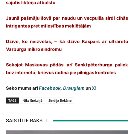
sajutīs likteņa atbalstu
Jaunā pašmāju šovā par naudu un vecpuiša sirdi cīnās
intrigantes pret mīlestības meklētājām
Dzīve, ko neizvēlas, – kā dzīvo Kaspars ar ultrareto
Varburga mikro sindromu
Sekojot Maskavas pēdās, arī Sanktpēterburga paliek
bez interneta; krievus radina pie pilnīgas kontroles
Seko mums arī
Facebook
,
Draugiem
un
X
!
TAGS
Niks Endziņš
Sindija Bokāne
SAISTĪTIE RAKSTI