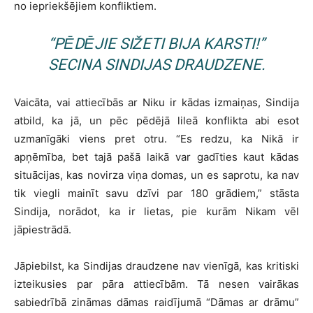
no iepriekšējiem konfliktiem.
“PĒDĒJIE SIŽETI BIJA KARSTI!”
SECINA SINDIJAS DRAUDZENE.
Vaicāta, vai attiecībās ar Niku ir kādas izmaiņas, Sindija
atbild, ka jā, un pēc pēdējā lileā konflikta abi esot
uzmanīgāki viens pret otru. “Es redzu, ka Nikā ir
apņēmība, bet tajā pašā laikā var gadīties kaut kādas
situācijas, kas novirza viņa domas, un es saprotu, ka nav
tik viegli mainīt savu dzīvi par 180 grādiem,” stāsta
Sindija, norādot, ka ir lietas, pie kurām Nikam vēl
jāpiestrādā.
Jāpiebilst, ka Sindijas draudzene nav vienīgā, kas kritiski
izteikusies par pāra attiecībām. Tā nesen vairākas
sabiedrībā zināmas dāmas raidījumā “Dāmas ar drāmu”