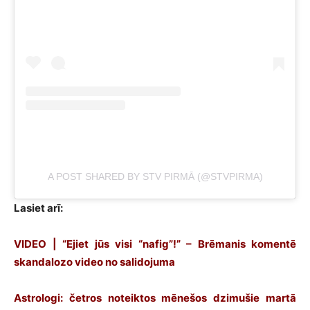
A POST SHARED BY STV PIRMĀ (@STVPIRMA)
Lasiet arī:
VIDEO | “Ejiet jūs visi “nafig”!” – Brēmanis komentē
skandalozo video no salidojuma
Astrologi: četros noteiktos mēnešos dzimušie martā