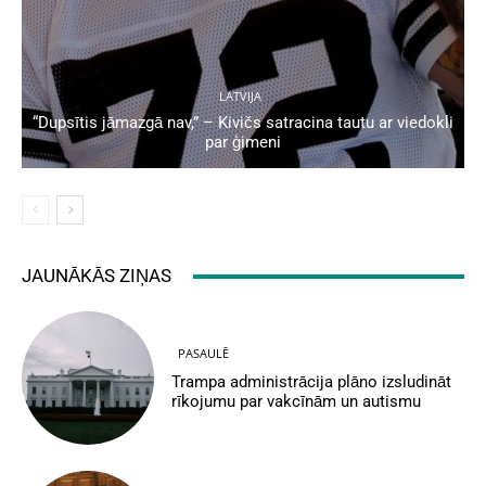
LATVIJA
“Dupsītis jāmazgā nav,” – Kivičs satracina tautu ar viedokli
par ģimeni
JAUNĀKĀS ZIŅAS
PASAULĒ
Trampa administrācija plāno izsludināt
rīkojumu par vakcīnām un autismu