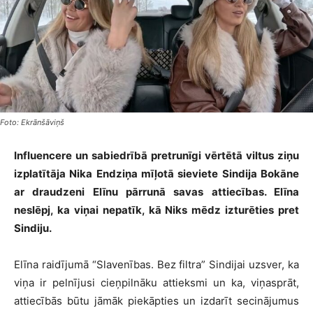
Foto: Ekrānšāviņš
Influencere un sabiedrībā pretrunīgi vērtētā viltus ziņu
izplatītāja Nika Endziņa mīļotā sieviete Sindija Bokāne
ar draudzeni Elīnu pārrunā savas attiecības. Elīna
neslēpj, ka viņai nepatīk, kā Niks mēdz izturēties pret
Sindiju.
Elīna raidījumā “Slavenības. Bez filtra” Sindijai uzsver, ka
viņa ir pelnījusi cieņpilnāku attieksmi un ka, viņasprāt,
attiecībās būtu jāmāk piekāpties un izdarīt secinājumus