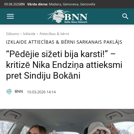
09.08.2026
EN
Vārda diena:
Madara, Genoveva, Genovefa
Sākums
Izklaide
Attiecības & bērni
IZKLAIDE
ATTIECĪBAS & BĒRNI
SARKANAIS PAKLĀJS
“Pēdējie sižeti bija karsti!” –
kritizē Nika Endziņa attieksmi
pret Sindiju Bokāni
BNN
10.03.2026 14:14