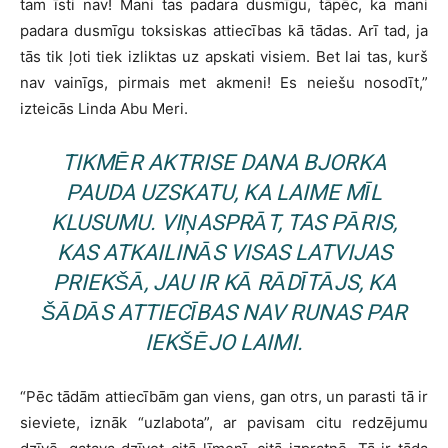
tam īsti nav! Mani tas padara dusmīgu, tāpēc, ka mani
padara dusmīgu toksiskas attiecības kā tādas. Arī tad, ja
tās tik ļoti tiek izliktas uz apskati visiem. Bet lai tas, kurš
nav vainīgs, pirmais met akmeni! Es neiešu nosodīt,”
izteicās Linda Abu Meri.
TIKMĒR AKTRISE DANA BJORKA
PAUDA UZSKATU, KA LAIME MĪL
KLUSUMU. VIŅASPRĀT, TAS PĀRIS,
KAS ATKAILINĀS VISAS LATVIJAS
PRIEKŠĀ, JAU IR KĀ RĀDĪTĀJS, KA
ŠĀDĀS ATTIECĪBAS NAV RUNAS PAR
IEKŠĒJO LAIMI.
“Pēc tādām attiecībām gan viens, gan otrs, un parasti tā ir
sieviete, iznāk “uzlabota”, ar pavisam citu redzējumu