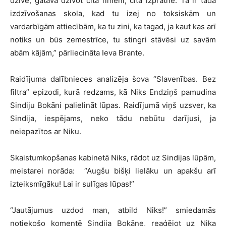
dzīvē, gatava dzīvot citā līmenī, citā izpratnē. Tā ir tāda
izdzīvošanas skola, kad tu izej no toksiskām un
vardarbīgām attiecībām, ka tu zini, ka tagad, ja kaut kas arī
notiks un būs zemestrīce, tu stingri stāvēsi uz savām
abām kājām,” pārliecināta Ieva Brante.
Raidījuma dalībnieces analizēja šova “Slavenības. Bez
filtra” epizodi, kurā redzams, kā Niks Endziņš pamudina
Sindiju Bokāni palielināt lūpas. Raidījumā viņš uzsver, ka
Sindija, iespējams, neko tādu nebūtu darījusi, ja
neiepazītos ar Niku.
Skaistumkopšanas kabinetā Niks, rādot uz Sindijas lūpām,
meistarei norāda: “Augšu bišķi lielāku un apakšu arī
izteiksmīgāku! Lai ir sulīgas lūpas!”
“Jautājumus uzdod man, atbild Niks!” smiedamās
notiekošo komentē Sindija Bokāne, reaģējot uz Nika