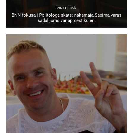
BNN FOKUSĀ
BNN fokusā | Politologa skats: nākamajā Saeimā varas
sadalījums var apmest kūleni