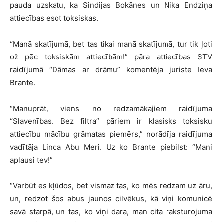
pauda uzskatu, ka Sindijas Bokānes un Nika Endziņa
attiecības esot toksiskas.
“Manā skatījumā, bet tas tikai manā skatījumā, tur tik ļoti
ož pēc toksiskām attiecībām!” pāra attiecības STV
raidījumā “Dāmas ar drāmu” komentēja juriste Ieva
Brante.
“Manuprāt, viens no redzamākajiem raidījuma
“Slavenības. Bez filtra” pāriem ir klasisks toksisku
attiecību mācību grāmatas piemērs,” norādīja raidījuma
vadītāja Linda Abu Meri. Uz ko Brante piebilst: “Mani
aplausi tev!”
“Varbūt es kļūdos, bet vismaz tas, ko mēs redzam uz āru,
un, redzot šos abus jaunos cilvēkus, kā viņi komunicē
savā starpā, un tas, ko viņi dara, man cita raksturojuma