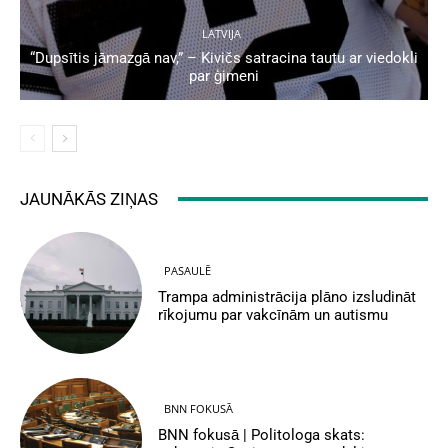
LATVIJA
“Dupsītis jāmazgā nav,” – Kivičs satracina tautu ar viedokli
par ģimeni
JAUNĀKĀS ZIŅAS
PASAULĒ
Trampa administrācija plāno izsludināt
rīkojumu par vakcīnām un autismu
BNN FOKUSĀ
BNN fokusā | Politologa skats: