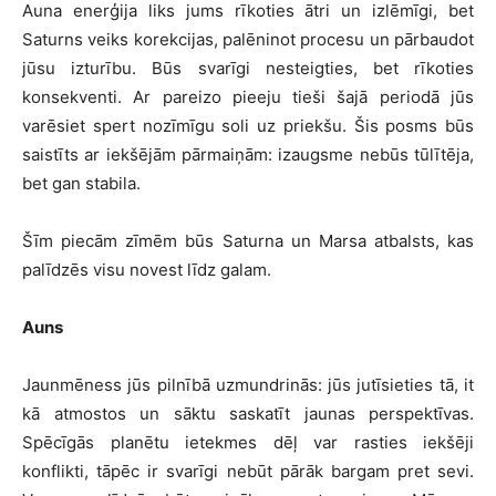
Auna enerģija liks jums rīkoties ātri un izlēmīgi, bet
Saturns veiks korekcijas, palēninot procesu un pārbaudot
jūsu izturību. Būs svarīgi nesteigties, bet rīkoties
konsekventi. Ar pareizo pieeju tieši šajā periodā jūs
varēsiet spert nozīmīgu soli uz priekšu. Šis posms būs
saistīts ar iekšējām pārmaiņām: izaugsme nebūs tūlītēja,
bet gan stabila.
Šīm piecām zīmēm būs Saturna un Marsa atbalsts, kas
palīdzēs visu novest līdz galam.
Auns
Jaunmēness jūs pilnībā uzmundrinās: jūs jutīsieties tā, it
kā atmostos un sāktu saskatīt jaunas perspektīvas.
Spēcīgās planētu ietekmes dēļ var rasties iekšēji
konflikti, tāpēc ir svarīgi nebūt pārāk bargam pret sevi.