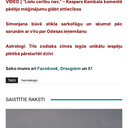
VIDEO | “Lielu cerību nav,” – Kaspars Kambala komentē
pēdējo mēģinājumu glābt attiecības
Simonjana būvē stikla sarkofāgu un skumst pēc
sarunām ar vīru par Odesas ieņemšanu
Astrologi: Trīs zodiaka zīmes iegūs unikālu iespēju
pilnībā pārstartēt dzīvi
Seko mums arī
Facebook
,
Draugiem
un
X
!
TAGS
horoskops
SAISTĪTIE RAKSTI