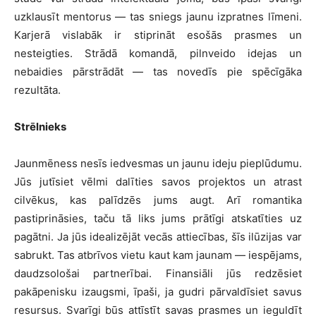
uzklausīt mentorus — tas sniegs jaunu izpratnes līmeni.
Karjerā vislabāk ir stiprināt esošās prasmes un
nesteigties. Strādā komandā, pilnveido idejas un
nebaidies pārstrādāt — tas novedīs pie spēcīgāka
rezultāta.
Strēlnieks
Jaunmēness nesīs iedvesmas un jaunu ideju pieplūdumu.
Jūs jutīsiet vēlmi dalīties savos projektos un atrast
cilvēkus, kas palīdzēs jums augt. Arī romantika
pastiprināsies, taču tā liks jums prātīgi atskatīties uz
pagātni. Ja jūs idealizējāt vecās attiecības, šīs ilūzijas var
sabrukt. Tas atbrīvos vietu kaut kam jaunam — iespējams,
daudzsološai partnerībai. Finansiāli jūs redzēsiet
pakāpenisku izaugsmi, īpaši, ja gudri pārvaldīsiet savus
resursus. Svarīgi būs attīstīt savas prasmes un ieguldīt