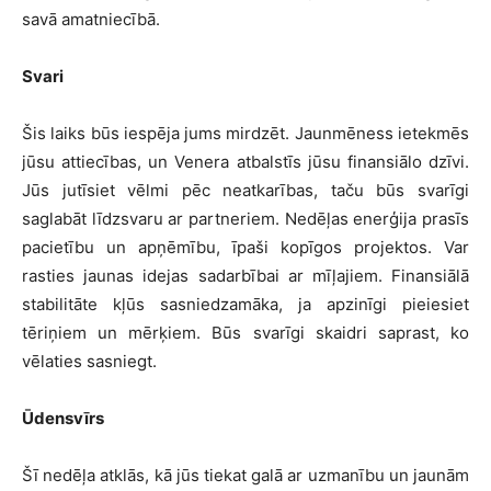
savā amatniecībā.
Svari
Šis laiks būs iespēja jums mirdzēt. Jaunmēness ietekmēs
jūsu attiecības, un Venera atbalstīs jūsu finansiālo dzīvi.
Jūs jutīsiet vēlmi pēc neatkarības, taču būs svarīgi
saglabāt līdzsvaru ar partneriem. Nedēļas enerģija prasīs
pacietību un apņēmību, īpaši kopīgos projektos. Var
rasties jaunas idejas sadarbībai ar mīļajiem. Finansiālā
stabilitāte kļūs sasniedzamāka, ja apzinīgi pieiesiet
tēriņiem un mērķiem. Būs svarīgi skaidri saprast, ko
vēlaties sasniegt.
Ūdensvīrs
Šī nedēļa atklās, kā jūs tiekat galā ar uzmanību un jaunām