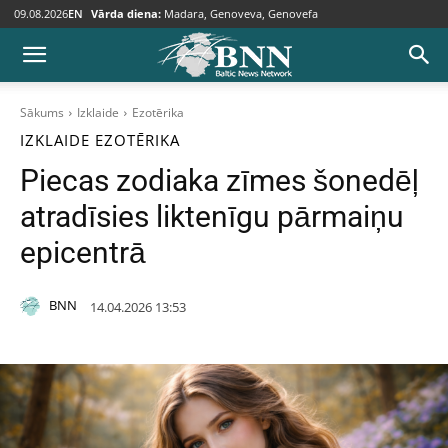
09.08.2026
EN
Vārda diena:
Madara, Genoveva, Genovefa
Sākums
Izklaide
Ezotērika
IZKLAIDE
EZOTĒRIKA
Piecas zodiaka zīmes šonedēļ
atradīsies liktenīgu pārmaiņu
epicentrā
BNN
14.04.2026 13:53