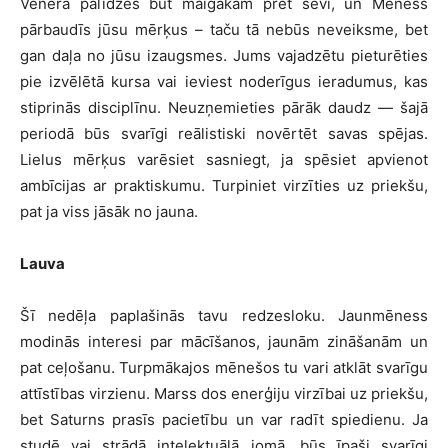
Venera palīdzēs būt maigākam pret sevi, un Mēness
pārbaudīs jūsu mērķus – taču tā nebūs neveiksme, bet
gan daļa no jūsu izaugsmes. Jums vajadzētu pieturēties
pie izvēlētā kursa vai ieviest noderīgus ieradumus, kas
stiprinās disciplīnu. Neuzņemieties pārāk daudz — šajā
periodā būs svarīgi reālistiski novērtēt savas spējas.
Lielus mērķus varēsiet sasniegt, ja spēsiet apvienot
ambīcijas ar praktiskumu. Turpiniet virzīties uz priekšu,
pat ja viss jāsāk no jauna.
Lauva
Šī nedēļa paplašinās tavu redzesloku. Jaunmēness
modinās interesi par mācīšanos, jaunām zināšanām un
pat ceļošanu. Turpmākajos mēnešos tu vari atklāt svarīgu
attīstības virzienu. Marss dos enerģiju virzībai uz priekšu,
bet Saturns prasīs pacietību un var radīt spiedienu. Ja
studē vai strādā intelektuālā jomā, būs īpaši svarīgi