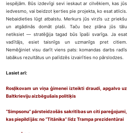
iespējām. Būs izdevīgi sevi ieskaut ar cilvēkiem, kas jūs
iedvesmo, vai beidzot ķerties pie projekta, ko esat atlicis.
Nebaidieties lūgt atbalstu. Merkurs jūs virzīs uz priekšu
un atgādinās domāt plaši. Taču bez plāna jūs tālu
netiksiet — stratēģija tagad būs īpaši svarīga. Ja esat
vadītājs, esiet taisnīgs un uzmanīgs pret citiem.
Nemēģiniet visu darīt viens pats: komandas darbs radīs
labākus rezultātus un palīdzēs izvairīties no pārslodzes.
Lasiet arī:
Rosļikovam un viņa ģimenei izteikti draudi, apgalvo uz
Baltkrieviju aizbēgušais politiķis
“Simpsonu” pārsteidzošās sakritības un citi pareģojumi,
kas piepildījās: no “Titānika” līdz Trampa prezidentūrai