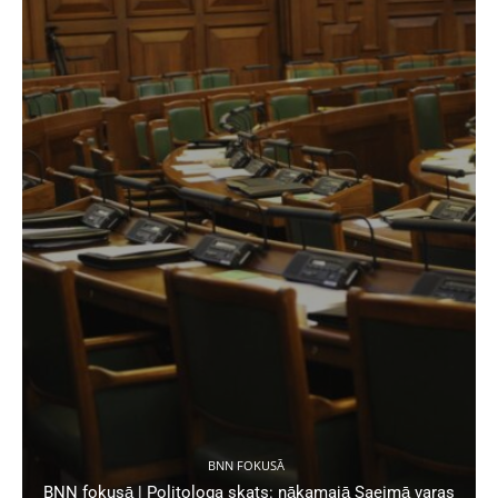
BNN FOKUSĀ
BNN fokusā | Politologa skats: nākamajā Saeimā varas