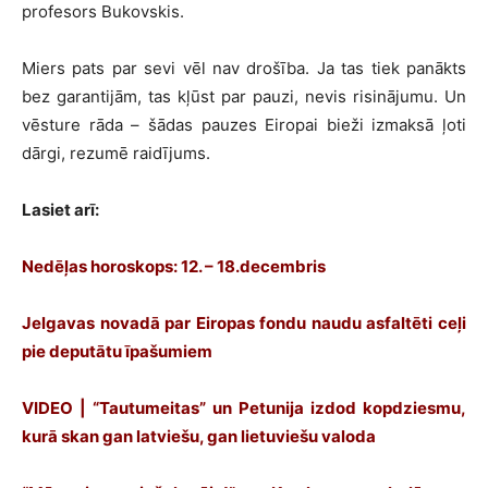
profesors Bukovskis.
Miers pats par sevi vēl nav drošība. Ja tas tiek panākts
bez garantijām, tas kļūst par pauzi, nevis risinājumu. Un
vēsture rāda – šādas pauzes Eiropai bieži izmaksā ļoti
dārgi, rezumē raidījums.
Lasiet arī:
Nedēļas horoskops: 12. – 18.decembris
Jelgavas novadā par Eiropas fondu naudu asfaltēti ceļi
pie deputātu īpašumiem
VIDEO | “Tautumeitas” un Petunija izdod kopdziesmu,
kurā skan gan latviešu, gan lietuviešu valoda