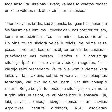
tāda absolūta Ukrainas uzvara, kā mēs to vēlētos redzēt
un kā to vēlētos redzēt ukraiņi, nerealizēsies.”
“Pienāks viens brīdis, kad Zelenska kungam būs jāpieņem
šis šausmīgais lēmums – cilvēka dzīvības pret teritorijām,
kuras ir nodedzinātas. Tas ir tas mirklis, kas šobrīd arī ir.
Un viņš to arī skaidrā veidā ir teicis. Ne pirmā reize
pasaules vēsturē, kad, diemžēl, teritoriālās koncesijas ir
priekšnosacījums mieram. Diemžēl šī ir drausmīga
situācija. Īpaši no mazo valstu viedokļa raugoties, šis ir
kārtējo reizi precedents. Vai tā bija Somija Ziemas kara
laikā, vai tā ir Ukraina šobrīd. Ar varu var tikt nolaupītas
teritorijas, var tikt nolaupīti bērni, var tikt nolaupīti
resursi. Beigu beigās tu nonāc pie situācijas, ka, vai nu tu
turpini mirt un asiņot, vai arī vienā brīdī ir jāpasaka – jā,
labi, savāc, aizrijies,” līdzīgās domās ir arī Latvijas
Ārpolitikas institūta direktors, RSU asociētais