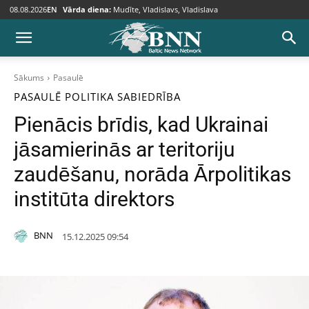
08.08.2026
EN
Vārda diena:
Mudīte, Vladislavs, Vladislava
Sākums
Pasaulē
PASAULĒ
POLITIKA
SABIEDRĪBA
Pienācis brīdis, kad Ukrainai
jāsamierinās ar teritoriju
zaudēšanu, norāda Ārpolitikas
institūta direktors
BNN
15.12.2025 09:54