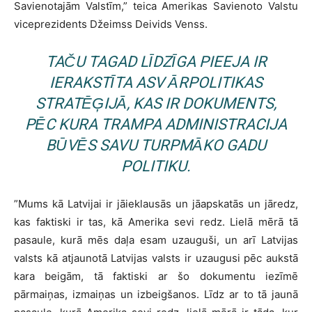
Savienotajām Valstīm,” teica Amerikas Savienoto Valstu
viceprezidents Džeimss Deivids Venss.
TAČU TAGAD LĪDZĪGA PIEEJA IR
IERAKSTĪTA ASV ĀRPOLITIKAS
STRATĒĢIJĀ, KAS IR DOKUMENTS,
PĒC KURA TRAMPA ADMINISTRACIJA
BŪVĒS SAVU TURPMĀKO GADU
POLITIKU.
”Mums kā Latvijai ir jāieklausās un jāapskatās un jāredz,
kas faktiski ir tas, kā Amerika sevi redz. Lielā mērā tā
pasaule, kurā mēs daļa esam uzauguši, un arī Latvijas
valsts kā atjaunotā Latvijas valsts ir uzaugusi pēc aukstā
kara beigām, tā faktiski ar šo dokumentu iezīmē
pārmaiņas, izmaiņas un izbeigšanos. Līdz ar to tā jaunā