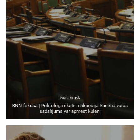
BNN FOKUSĀ
BNN fokusā | Politologa skats: nākamajā Saeimā varas
sadalījums var apmest kūleni