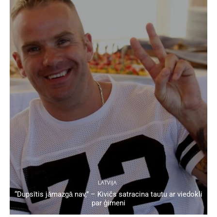
LATVIJA
“Dupsītis jāmazgā nav,” – Kivičs satracina tautu ar viedokli
par ģimeni