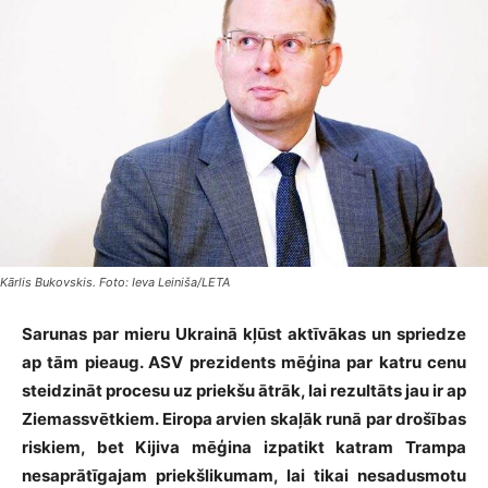
Kārlis Bukovskis. Foto: Ieva Leiniša/LETA
Sarunas par mieru Ukrainā kļūst aktīvākas un spriedze
ap tām pieaug. ASV prezidents mēģina par katru cenu
steidzināt procesu uz priekšu ātrāk, lai rezultāts jau ir ap
Ziemassvētkiem. Eiropa arvien skaļāk runā par drošības
riskiem, bet Kijiva mēģina izpatikt katram Trampa
nesaprātīgajam priekšlikumam, lai tikai nesadusmotu