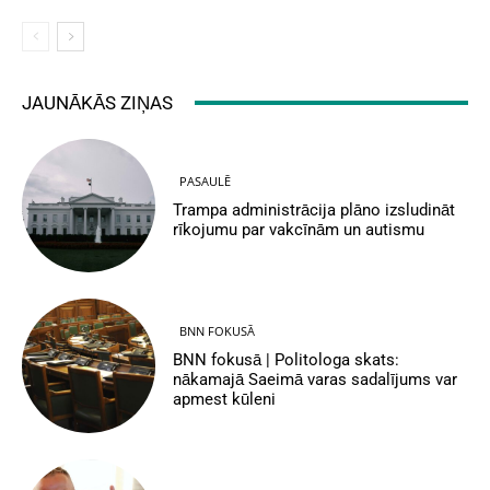
JAUNĀKĀS ZIŅAS
PASAULĒ
Trampa administrācija plāno izsludināt
rīkojumu par vakcīnām un autismu
BNN FOKUSĀ
BNN fokusā | Politologa skats:
nākamajā Saeimā varas sadalījums var
apmest kūleni