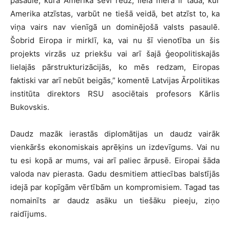
pasaule, kurā Amerika sevi redz, lielā mērā ir tāda, kur
Amerika atzīstas, varbūt ne tiešā veidā, bet atzīst to, ka
viņa vairs nav vienīgā un dominējošā valsts pasaulē.
Šobrid Eiropa ir mirklī, ka, vai nu šī vienotība un šis
projekts virzās uz priekšu vai arī šajā ģeopolitiskajās
lielajās pārstrukturizācijās, ko mēs redzam, Eiropas
faktiski var arī nebūt beigās,” komentē Latvijas Ārpolitikas
institūta direktors RSU asociētais profesors Kārlis
Bukovskis.
Daudz mazāk ierastās diplomātijas un daudz vairāk
vienkāršs ekonomiskais aprēķins un izdevīgums. Vai nu
tu esi kopā ar mums, vai arī paliec ārpusē. Eiropai šāda
valoda nav pierasta. Gadu desmitiem attiecības balstījās
idejā par kopīgām vērtībām un kompromisiem. Tagad tas
nomainīts ar daudz asāku un tiešāku pieeju, ziņo
raidījums.