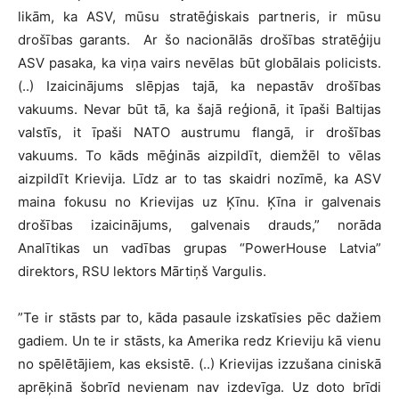
likām, ka ASV, mūsu stratēģiskais partneris, ir mūsu
drošības garants. Ar šo nacionālās drošības stratēģiju
ASV pasaka, ka viņa vairs nevēlas būt globālais policists.
(..) Izaicinājums slēpjas tajā, ka nepastāv drošības
vakuums. Nevar būt tā, ka šajā reģionā, it īpaši Baltijas
valstīs, it īpaši NATO austrumu flangā, ir drošības
vakuums. To kāds mēģinās aizpildīt, diemžēl to vēlas
aizpildīt Krievija. Līdz ar to tas skaidri nozīmē, ka ASV
maina fokusu no Krievijas uz Ķīnu. Ķīna ir galvenais
drošības izaicinājums, galvenais drauds,” norāda
Analītikas un vadības grupas “PowerHouse Latvia”
direktors, RSU lektors Mārtiņš Vargulis.
”Te ir stāsts par to, kāda pasaule izskatīsies pēc dažiem
gadiem. Un te ir stāsts, ka Amerika redz Krieviju kā vienu
no spēlētājiem, kas eksistē. (..) Krievijas izzušana ciniskā
aprēķinā šobrīd nevienam nav izdevīga. Uz doto brīdi