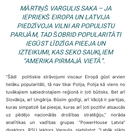
MĀRTIŅŠ VARGULIS SAKA – JA
IEPRIEKŠ EIROPA UN LATVIJA
PIEDZĪVOJA VILNI AR POPULISTU
PARIJĀM, TAD ŠOBRID POPULARITĀTI
IEGŪST LĪDZĪGA PIEEJA UN
IZTEIKUMI, KAS SEKO SAUKĻIEM
“AMERIKA PIRMAJĀ VIETĀ”.
”Šādi politiskie strāvojumi viscaur Eiropā gūst arvien
lielāku popularitāti, tā nav tikai Polija, Polija kā viens no
tuvākajiem sabiedrotajiem reģionā ir ļoti būtisks. Bet arī
Slovākija, arī Ungārija. Būsim godīgi, arī Vācijā ir partijas,
kuras simpatizē šai pieejai, kuras arī ļoti pozitīvi atsaucās
uz pēdējo nacionālās drošības stratēģiju,” norāda
analītikas un vadības grupas “PowerHouse Latvia”
direktors, RSU lektors Vargulis, piebilstot: “Labāk slikts