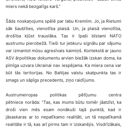
miers nekā bezgalīgs karš.”
Šāds noskaņojums spēlē par labu Kremlim. Jo, ja Rietumi
sāk šaubīties, vienotība plaisā. Un, ja plaisā vienotība,
drošība kļūst trauslāka. Tas ir īpaši bīstami NATO
austrumu pierobežā. Tieši tur jebkuru signālu par vājumu
var izmantot mūsu agresīvais kaimiņš. Kontekstā ar jauno
ASV ārpolitikas dokumentu arvien biežāk izskan doma, ka
pilnīga uzvara Ukrainai nav iespējama. Ka miera cena var
būt tās teritorijas. No Baltijas valstu skatpunkta tas ir
smags un sāpīgs precedents, ziņo raidījums.
Austrumeiropas politikas pētījumu centra
pētniece norāda: “Tas, kas mums būtu tomēr jāatzīst, ka
droši vien mēs esam nonākuši tajā punktā, kad ir
jāsaskaras ar to nepatīkamo realitāti, un tā nepatīkamā
realitāte ir tā, kas arī pirms tam ir izskanējis. Visdrīzākais,