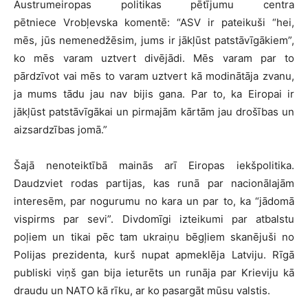
Austrumeiropas politikas pētījumu centra
pētniece Vrobļevska komentē: “ASV ir pateikuši “hei,
mēs, jūs nemenedžēsim, jums ir jākļūst patstāvīgākiem”,
ko mēs varam uztvert divējādi. Mēs varam par to
pārdzīvot vai mēs to varam uztvert kā modinātāja zvanu,
ja mums tādu jau nav bijis gana. Par to, ka Eiropai ir
jākļūst patstāvīgākai un pirmajām kārtām jau drošības un
aizsardzības jomā.”
Šajā nenoteiktībā mainās arī Eiropas iekšpolitika.
Daudzviet rodas partijas, kas runā par nacionālajām
interesēm, par nogurumu no kara un par to, ka “jādomā
vispirms par sevi”. Divdomīgi izteikumi par atbalstu
poļiem un tikai pēc tam ukraiņu bēgļiem skanējuši no
Polijas prezidenta, kurš nupat apmeklēja Latviju. Rīgā
publiski viņš gan bija ieturēts un runāja par Krieviju kā
draudu un NATO kā rīku, ar ko pasargāt mūsu valstis.