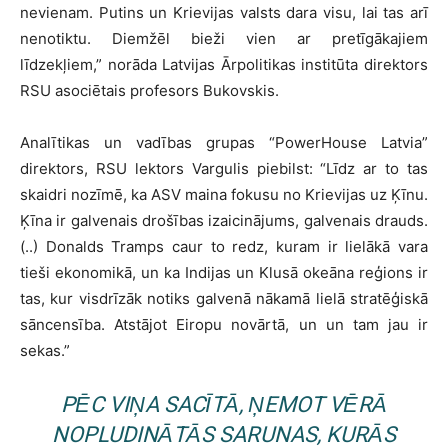
nevienam. Putins un Krievijas valsts dara visu, lai tas arī
nenotiktu. Diemžēl bieži vien ar pretīgākajiem
līdzekļiem,” norāda Latvijas Ārpolitikas institūta direktors
RSU asociētais profesors Bukovskis.
Analītikas un vadības grupas “PowerHouse Latvia”
direktors, RSU lektors Vargulis piebilst: “Līdz ar to tas
skaidri nozīmē, ka ASV maina fokusu no Krievijas uz Ķīnu.
Ķīna ir galvenais drošības izaicinājums, galvenais drauds.
(..) Donalds Tramps caur to redz, kuram ir lielākā vara
tieši ekonomikā, un ka Indijas un Klusā okeāna reģions ir
tas, kur visdrīzāk notiks galvenā nākamā lielā stratēģiskā
sāncensība. Atstājot Eiropu novārtā, un un tam jau ir
sekas.”
PĒC VIŅA SACĪTĀ, ŅEMOT VĒRĀ
NOPLUDINĀTĀS SARUNAS, KURĀS