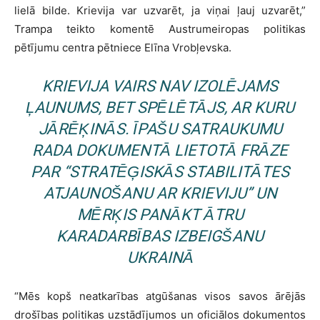
lielā bilde. Krievija var uzvarēt, ja viņai ļauj uzvarēt,”
Trampa teikto komentē Austrumeiropas politikas
pētījumu centra pētniece Elīna Vrobļevska.
KRIEVIJA VAIRS NAV IZOLĒJAMS
ĻAUNUMS, BET SPĒLĒTĀJS, AR KURU
JĀRĒĶINĀS. ĪPAŠU SATRAUKUMU
RADA DOKUMENTĀ LIETOTĀ FRĀZE
PAR “STRATĒĢISKĀS STABILITĀTES
ATJAUNOŠANU AR KRIEVIJU” UN
MĒRĶIS PANĀKT ĀTRU
KARADARBĪBAS IZBEIGŠANU
UKRAINĀ
“Mēs kopš neatkarības atgūšanas visos savos ārējās
drošības politikas uzstādījumos un oficiālos dokumentos