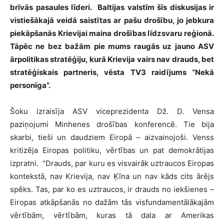
brīvās pasaules līderi. Baltijas valstīm šīs diskusijas ir
vistiešākajā veidā saistītas ar pašu drošību, jo jebkura
piekāpšanās Krievijai maina drošības līdzsvaru reģionā.
Tāpēc ne bez bažām pie mums raugās uz jauno ASV
ārpolitikas stratēģiju, kurā Krievija vairs nav drauds, bet
stratēģiskais partneris, vēsta TV3 raidījums “Nekā
personīga”.
Šoku izraisīja ASV viceprezidenta Dž. D. Vensa
paziņojumi Minhenes drošības konferencē. Tie bija
skarbi, tieši un daudziem Eiropā – aizvainojoši. Venss
kritizēja Eiropas politiku, vērtības un pat demokrātijas
izpratni. “Drauds, par kuru es visvairāk uztraucos Eiropas
kontekstā, nav Krievija, nav Ķīna un nav kāds cits ārējs
spēks. Tas, par ko es uztraucos, ir drauds no iekšienes –
Eiropas atkāpšanās no dažām tās visfundamentālākajām
vērtībām, vērtībām, kuras tā dala ar Amerikas