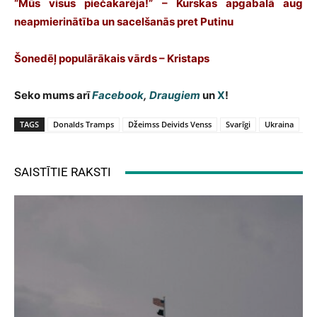
“Mūs visus piečakarēja!” – Kurskas apgabalā aug
neapmierinātība un sacelšanās pret Putinu
Šonedēļ populārākais vārds – Kristaps
Seko mums arī
Facebook
,
Draugiem
un
X
!
TAGS
Donalds Tramps
Džeimss Deivids Venss
Svarīgi
Ukraina
SAISTĪTIE RAKSTI