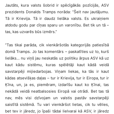
Jautāts, kura valsts šobrid ir spēcīgākās pozīcijās, ASV
prezidents Donalds Tramps norāda: “Šeit nav jautājumu.
Tā ir Krievija. Tā ir daudz lielāka valsts. Es ukraiņiem
atdodu godu par cīņas sparu un varonību. Bet tik un tā –
tas, kas uzvarēs būs izmērs.”
”Tas tikai parāda, cik vienkāršotās kategorijās patiesībā
domā Tramps. Jo tas komentārs – paskatīties uz to, kurš
lielāks… nu viņš jau neskatās uz politiku ārpus ASV kā uz
kaut kādu sistēmu, kuras spēlētāji kaut kādā veidā
savstarpēji mijiedarbojas. Viņam liekas, ka tās ir kaut
kādas atsevišķas daļas – tur ir Krievija, tur ir Eiropa, tur ir
Ķīna, un, ja es, piemēram, izdarīšu kaut ko Ķīnai, tas
nekādā veidā neatbalsosies Eiropā vai otrādi. Bet tas tā
nav, mēs visi dzīvojam un valstis pastāv savstarpēji
saistītā sistēmā. Tu vari vienkāršot lietas, cik tu vēlies,
bet tev ir jāredz, jo īpaši tādai lielvarai kā ASV, ir jāredz