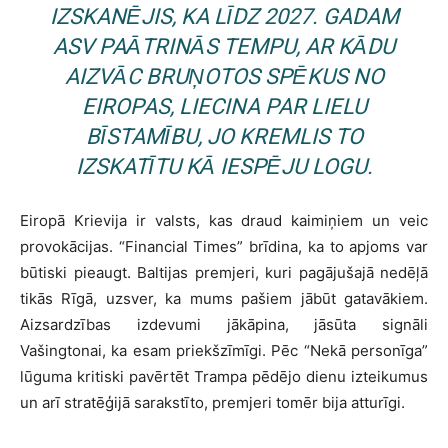
IZSKANĒJIS, KA LĪDZ 2027. GADAM
ASV PAĀTRINĀS TEMPU, AR KĀDU
AIZVĀC BRUŅOTOS SPĒKUS NO
EIROPAS, LIECINA PAR LIELU
BĪSTAMĪBU, JO KREMLIS TO
IZSKATĪTU KĀ IESPĒJU LOGU.
Eiropā Krievija ir valsts, kas draud kaimiņiem un veic
provokācijas. “Financial Times” brīdina, ka to apjoms var
būtiski pieaugt. Baltijas premjeri, kuri pagājušajā nedēļā
tikās Rīgā, uzsver, ka mums pašiem jābūt gatavākiem.
Aizsardzības izdevumi jākāpina, jāsūta signāli
Vašingtonai, ka esam priekšzīmīgi. Pēc “Nekā personīga”
lūguma kritiski pavērtēt Trampa pēdējo dienu izteikumus
un arī stratēģijā sarakstīto, premjeri tomēr bija atturīgi.