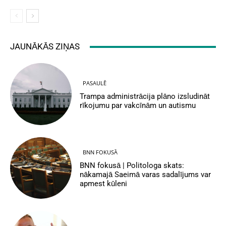
JAUNĀKĀS ZIŅAS
PASAULĒ
Trampa administrācija plāno izsludināt
rīkojumu par vakcīnām un autismu
BNN FOKUSĀ
BNN fokusā | Politologa skats:
nākamajā Saeimā varas sadalījums var
apmest kūleni