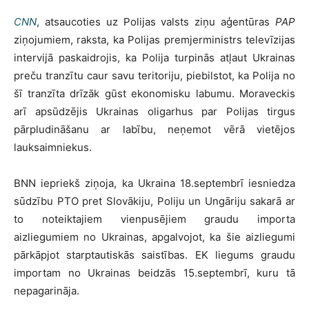
CNN
, atsaucoties uz Polijas valsts ziņu aģentūras
PAP
ziņojumiem, raksta, ka Polijas premjerministrs televīzijas
intervijā paskaidrojis, ka Polija turpinās atļaut Ukrainas
preču tranzītu caur savu teritoriju, piebilstot, ka Polija no
šī tranzīta drīzāk gūst ekonomisku labumu. Moraveckis
arī apsūdzējis Ukrainas oligarhus par Polijas tirgus
pārpludināšanu ar labību, neņemot vērā vietējos
lauksaimniekus.
BNN iepriekš ziņoja, ka Ukraina 18.septembrī iesniedza
sūdzību PTO pret Slovākiju, Poliju un Ungāriju sakarā ar
to noteiktajiem vienpusējiem graudu importa
aizliegumiem no Ukrainas, apgalvojot, ka šie aizliegumi
pārkāpjot starptautiskās saistības. EK liegums graudu
importam no Ukrainas beidzās 15.septembrī, kuru tā
nepagarināja.