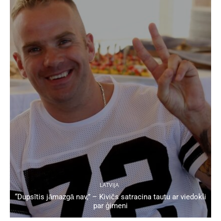
LATVIJA
“Dupsītis jāmazgā nav,” – Kivičs satracina tautu ar viedokli
par ģimeni