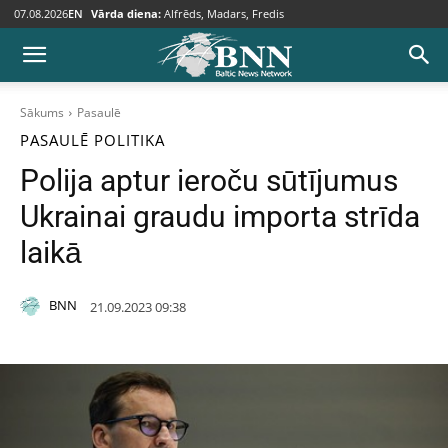
07.08.2026
EN
Vārda diena:
Alfrēds, Madars, Fredis
Sākums
Pasaulē
PASAULĒ
POLITIKA
Polija aptur ieroču sūtījumus
Ukrainai graudu importa strīda
laikā
BNN
21.09.2023 09:38