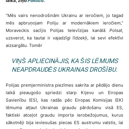
laikā, ziņo
Politico
.
“Mēs vairs nenodrošinām Ukrainu ar ieročiem, jo tagad
mēs apbruņojam Poliju ar modernākiem ieročiem,”
Moraveckis sacījis Polijas televīzijas kanālā
Polsat
,
uzsverot, ka tautai ir vajadzīgi līdzekļi, lai sevi efektīvi
aizsargātu. Tomēr
VIŅŠ APLIECINĀJIS, KA ŠIS LĒMUMS
NEAPDRAUDĒS UKRAINAS DROŠĪBU.
Polijas premjerministra piezīmes sakrita ar pēdējo dienu
laikā pieaugošo spriedzi starp Kijevu un Eiropas
Savienību (ES), kas radās pēc Eiropas Komisijas (EK)
lēmuma atļaut Ukrainas graudu pārdošanu visā ES,
faktiski atceļot graudu importa ierobežojumus, kurus
sākotnēji bija ieviesušas piecas ES austrumu valstis, lai