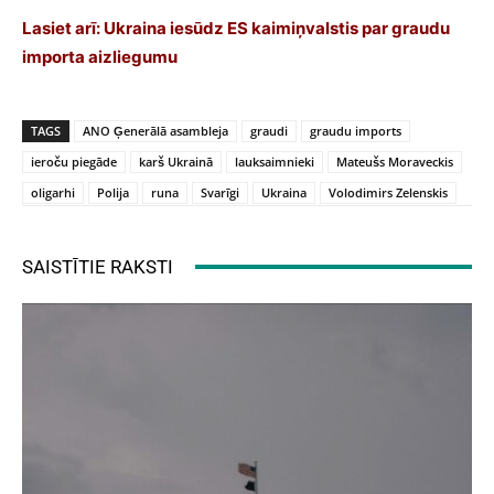
Lasiet arī:
Ukraina iesūdz ES kaimiņvalstis par graudu
importa aizliegumu
TAGS
ANO Ģenerālā asambleja
graudi
graudu imports
ieroču piegāde
karš Ukrainā
lauksaimnieki
Mateušs Moraveckis
oligarhi
Polija
runa
Svarīgi
Ukraina
Volodimirs Zelenskis
SAISTĪTIE RAKSTI