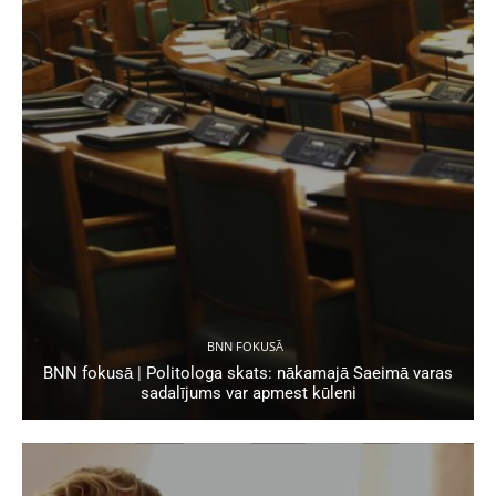
BNN FOKUSĀ
BNN fokusā | Politologa skats: nākamajā Saeimā varas
sadalījums var apmest kūleni