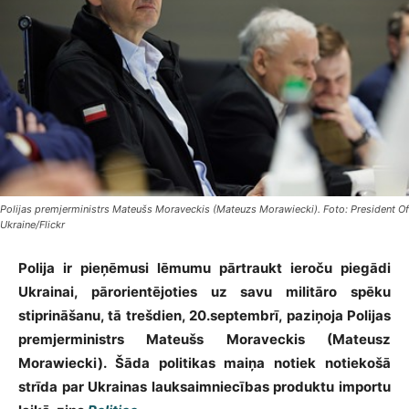
Polijas premjerministrs Mateušs Moraveckis (Mateuzs Morawiecki). Foto: President Of
Ukraine/Flickr
Polija ir pieņēmusi lēmumu pārtraukt ieroču piegādi
Ukrainai, pārorientējoties uz savu militāro spēku
stiprināšanu, tā trešdien, 20.septembrī, paziņoja Polijas
premjerministrs Mateušs Moraveckis (Mateusz
Morawiecki). Šāda politikas maiņa notiek notiekošā
strīda par Ukrainas lauksaimniecības produktu importu