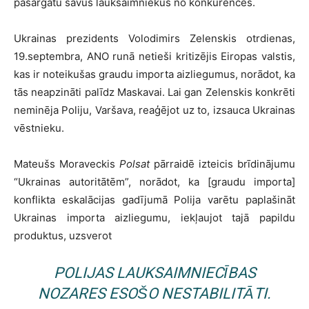
pasargātu savus lauksaimniekus no konkurences.
Ukrainas prezidents Volodimirs Zelenskis otrdienas,
19.septembra, ANO runā netieši kritizējis Eiropas valstis,
kas ir noteikušas graudu importa aizliegumus, norādot, ka
tās neapzināti palīdz Maskavai. Lai gan Zelenskis konkrēti
neminēja Poliju, Varšava, reaģējot uz to, izsauca Ukrainas
vēstnieku.
Mateušs Moraveckis
Polsat
pārraidē izteicis brīdinājumu
“Ukrainas autoritātēm”, norādot, ka [graudu importa]
konflikta eskalācijas gadījumā Polija varētu paplašināt
Ukrainas importa aizliegumu, iekļaujot tajā papildu
produktus, uzsverot
POLIJAS LAUKSAIMNIECĪBAS
NOZARES ESOŠO NESTABILITĀTI.