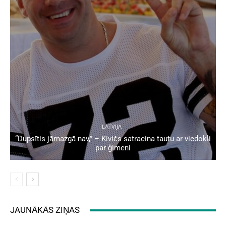
LATVIJA
“Dupsītis jāmazgā nav,” – Kivičs satracina tautu ar viedokli
par ģimeni
JAUNĀKĀS ZIŅAS