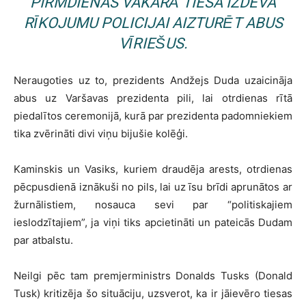
PIRMDIENAS VAKARĀ TIESA IZDEVA
RĪKOJUMU POLICIJAI AIZTURĒT ABUS
VĪRIEŠUS.
Neraugoties uz to, prezidents Andžejs Duda uzaicināja
abus uz Varšavas prezidenta pili, lai otrdienas rītā
piedalītos ceremonijā, kurā par prezidenta padomniekiem
tika zvērināti divi viņu bijušie kolēģi.
Kaminskis un Vasiks, kuriem draudēja arests, otrdienas
pēcpusdienā iznākuši no pils, lai uz īsu brīdi aprunātos ar
žurnālistiem, nosauca sevi par “politiskajiem
ieslodzītajiem”, ja viņi tiks apcietināti un pateicās Dudam
par atbalstu.
Neilgi pēc tam premjerministrs Donalds Tusks (Donald
Tusk) kritizēja šo situāciju, uzsverot, ka ir jāievēro tiesas