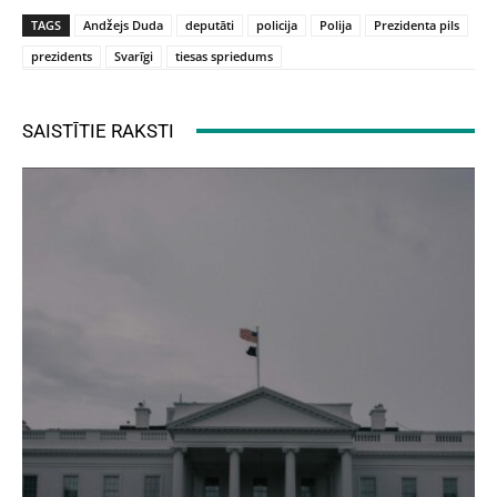
TAGS
Andžejs Duda
deputāti
policija
Polija
Prezidenta pils
prezidents
Svarīgi
tiesas spriedums
SAISTĪTIE RAKSTI