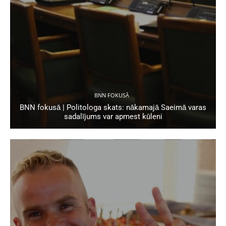
BNN FOKUSĀ
BNN fokusā | Politologa skats: nākamajā Saeimā varas
sadalījums var apmest kūleni