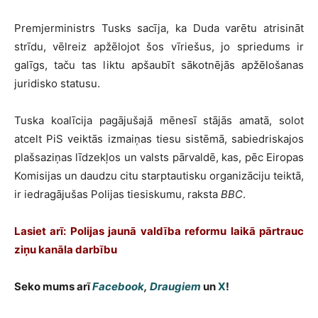
Premjerministrs Tusks sacīja, ka Duda varētu atrisināt
strīdu, vēlreiz apžēlojot šos vīriešus, jo spriedums ir
galīgs, taču tas liktu apšaubīt sākotnējās apžēlošanas
juridisko statusu.
Tuska koalīcija pagājušajā mēnesī stājās amatā, solot
atcelt PiS veiktās izmaiņas tiesu sistēmā, sabiedriskajos
plašsaziņas līdzekļos un valsts pārvaldē, kas, pēc Eiropas
Komisijas un daudzu citu starptautisku organizāciju teiktā,
ir iedragājušas Polijas tiesiskumu, raksta
BBC
.
Lasiet arī:
Polijas jaunā valdība reformu laikā pārtrauc
ziņu kanāla darbību
Seko mums arī
Facebook
,
Draugiem
un
X
!