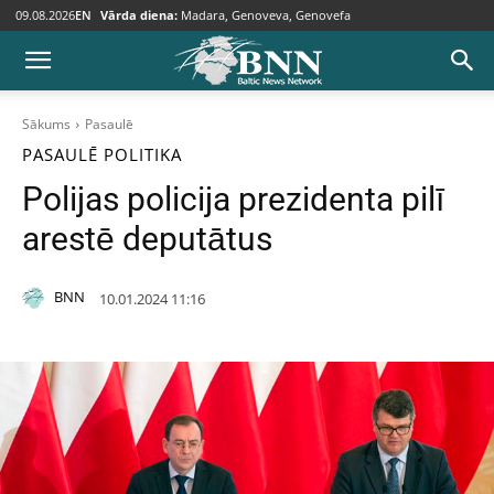
09.08.2026
EN
Vārda diena:
Madara, Genoveva, Genovefa
Sākums
Pasaulē
PASAULĒ
POLITIKA
Polijas policija prezidenta pilī
arestē deputātus
BNN
10.01.2024 11:16