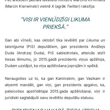
(Marcin Kierwinski) vietnē
X
(agrāk
Twitter
) rakstīja:
“VISI IR VIENLĪDZĪGI LIKUMA
PRIEKŠĀ.”
Gan abi vīrieši, kas oktobrī tika ievēlēti par
Likuma un
taisnīguma
(PiS) deputātiem, gan prezidents Andžejs
Duda (Andrzej Duda), PiS sabiedrotais, atteicās atzīt
tiesas lēmumu, jo 2015.gadā prezidents viņus apžēloja,
Dudam uzstājot, ka viņa apžēlošana joprojām ir spēkā.
Neraugoties uz to, ka gan Kaminskim, gan Vasikam ir
atņemti mandāti, gan viņi, gan prezidents apgalvo, ka,
pateicoties apstrīdētajai 2015.gada apžēlošanai, viņi ir
juridiski saglabājuši savu ievēlēto deputātu statusu.