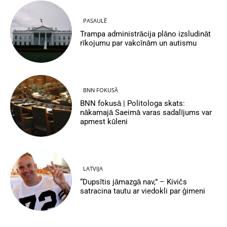
PASAULĒ
Trampa administrācija plāno izsludināt
rīkojumu par vakcīnām un autismu
BNN FOKUSĀ
BNN fokusā | Politologa skats:
nākamajā Saeimā varas sadalījums var
apmest kūleni
LATVIJA
“Dupsītis jāmazgā nav,” – Kivičs
satracina tautu ar viedokli par ģimeni