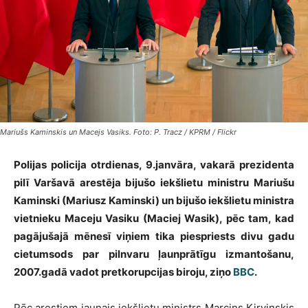
Mariušs Kaminskis un Macejs Vasiks. Foto: P. Tracz / KPRM / Flickr
Polijas policija otrdienas, 9.janvāra, vakarā prezidenta
pilī Varšavā arestēja bijušo iekšlietu ministru Mariušu
Kaminski (Mariusz Kaminski) un bijušo iekšlietu ministra
vietnieku Maceju Vasiku (Maciej Wasik), pēc tam, kad
pagājušajā mēnesī viņiem tika piespriests divu gadu
cietumsods par pilnvaru ļaunprātīgu izmantošanu,
2007.gadā vadot pretkorupcijas biroju, ziņo
BBC
.
Pēc arestiem jaunais iekšlietu ministrs Marcins Kirvinskis