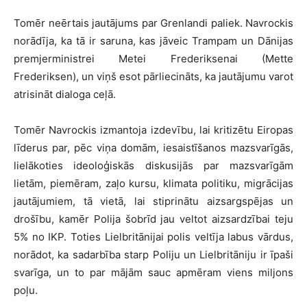
Tomēr neērtais jautājums par Grenlandi paliek. Navrockis
norādīja, ka tā ir saruna, kas jāveic Trampam un Dānijas
premjerministrei Metei Frederiksenai (Mette
Frederiksen), un viņš esot pārliecināts, ka jautājumu varot
atrisināt dialoga ceļā.
Tomēr Navrockis izmantoja izdevību, lai kritizētu Eiropas
līderus par, pēc viņa domām, iesaistīšanos mazsvarīgās,
lielākoties ideoloģiskās diskusijās par mazsvarīgām
lietām, piemēram, zaļo kursu, klimata politiku, migrācijas
jautājumiem, tā vietā, lai stiprinātu aizsargspējas un
drošību, kamēr Polija šobrīd jau veltot aizsardzībai teju
5% no IKP. Toties Lielbritānijai polis veltīja labus vārdus,
norādot, ka sadarbība starp Poliju un Lielbritāniju ir īpaši
svarīga, un to par mājām sauc apmēram viens miljons
poļu.