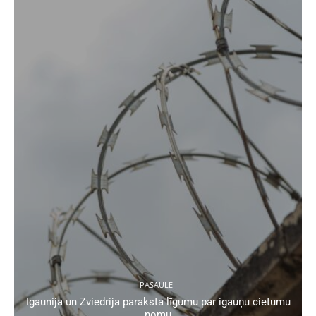
PASAULĒ
Igaunija un Zviedrija paraksta līgumu par igauņu cietumu
nomu