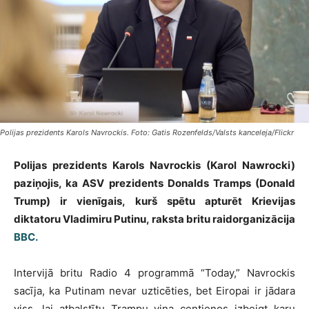
Polijas prezidents Karols Navrockis. Foto: Gatis Rozenfelds/Valsts kanceleja/Flickr
Polijas prezidents Karols Navrockis (Karol Nawrocki)
paziņojis, ka ASV prezidents Donalds Tramps (Donald
Trump) ir vienīgais, kurš spētu apturēt Krievijas
diktatoru Vladimiru Putinu, raksta britu raidorganizācija
BBC.
Intervijā britu Radio 4 programmā “Today,” Navrockis
sacīja, ka Putinam nevar uzticēties, bet Eiropai ir jādara
viss, lai atbalstītu Trampu viņa centienos izbeigt karu