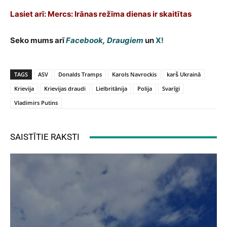
Lasiet arī: Mercs: Irānas režīma dienas ir skaitītas
Seko mums arī
Facebook
,
Draugiem
un
X!
TAGS
ASV
Donalds Tramps
Karols Navrockis
karš Ukrainā
Krievija
Krievijas draudi
Lielbritānija
Polija
Svarīgi
Vladimirs Putins
SAISTĪTIE RAKSTI