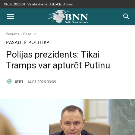
06.08.2026
EN
Vārda diena:
Askolds, Aisma
Sākums
Pasaulē
PASAULĒ
POLITIKA
Polijas prezidents: Tikai
Tramps var apturēt Putinu
BNN
14.01.2026 09:09