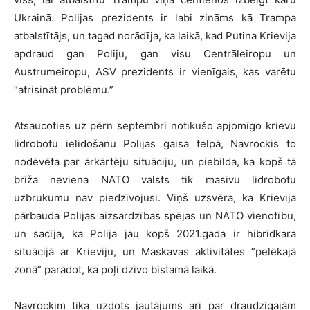
Ukrainā. Polijas prezidents ir labi zināms kā Trampa
atbalstītājs, un tagad norādīja, ka laikā, kad Putina Krievija
apdraud gan Poliju, gan visu Centrāleiropu un
Austrumeiropu, ASV prezidents ir vienīgais, kas varētu
“atrisināt problēmu.”
Atsaucoties uz pērn septembrī notikušo apjomīgo krievu
lidrobotu ielidošanu Polijas gaisa telpā, Navrockis to
nodēvēta par ārkārtēju situāciju, un piebilda, ka kopš tā
brīža neviena NATO valsts tik masīvu lidrobotu
uzbrukumu nav piedzīvojusi. Viņš uzsvēra, ka Krievija
pārbauda Polijas aizsardzības spējas un NATO vienotību,
un sacīja, ka Polija jau kopš 2021.gada ir hibrīdkara
situācijā ar Krieviju, un Maskavas aktivitātes “pelēkajā
zonā” parādot, ka poļi dzīvo bīstamā laikā.
Navrockim tika uzdots jautājums arī par draudzīgajām