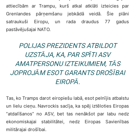
attiecībām ar Trampu, kurš atkal atklāti izteicies par
Grenlandes pārņemšanu jebkādā veidā. Šie plāni
satraukuši Eiropu, un rada draudus 77 gadus
pastāvējušajai NATO.
POLIJAS PREZIDENTS ATBILDOT
UZSTĀJA, KA, PAR SPĪTI ASV
AMATPERSONU IZTEIKUMIEM, TĀS
JOPROJĀM ESOT GARANTS DROŠĪBAI
EIROPĀ.
Tas, ko Tramps darot eiropiešu labā, esot pelnījis atbalstu
un lielu cieņu. Navrockis sacīja, ka spēj iztēloties Eiropas
“atdalīšanos” no ASV, bet tas nenākšot par labu nedz
ekonomiskajai stabilitātei, nedz Eiropas Savienības
militārajai drošībai.