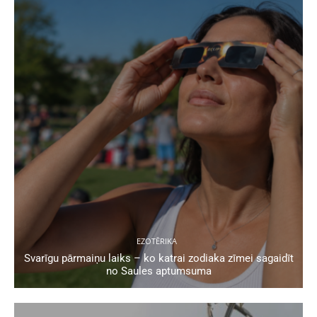
EZOTĒRIKA
Svarīgu pārmaiņu laiks – ko katrai zodiaka zīmei sagaidīt
no Saules aptumsuma