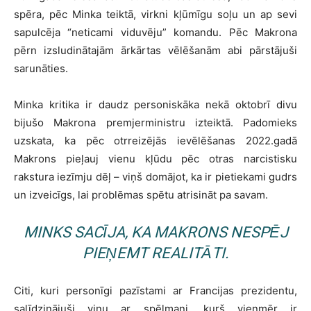
spēra, pēc Minka teiktā, virkni kļūmīgu soļu un ap sevi
sapulcēja “neticami viduvēju” komandu. Pēc Makrona
pērn izsludinātajām ārkārtas vēlēšanām abi pārstājuši
sarunāties.
Minka kritika ir daudz personiskāka nekā oktobrī divu
bijušo Makrona premjerministru izteiktā. Padomieks
uzskata, ka pēc otrreizējās ievēlēšanas 2022.gadā
Makrons pieļauj vienu kļūdu pēc otras narcistisku
rakstura iezīmju dēļ – viņš domājot, ka ir pietiekami gudrs
un izveicīgs, lai problēmas spētu atrisināt pa savam.
MINKS SACĪJA, KA MAKRONS NESPĒJ
PIEŅEMT REALITĀTI.
Citi, kuri personīgi pazīstami ar Francijas prezidentu,
salīdzinājuši viņu ar spēlmani, kurš vienmēr ir