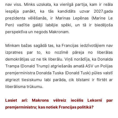
nav viss. Minks uzskata, ka vienīgā partija, kam ir reāla
iespēja panākt, ka tās kandidāts uzvar 2027.gada
prezidenta vēlēšanās, ir Marinas Lepēnas (Marine Le
Pen) vadītie galēji labējie spēki, un tā ir biedējoša
perspektīva un negods Makronam.
Minkam bažas sagādā tas, ka Francijas iedzīvotājiem nav
izpratnes par to, ko nozīmē pāreja no liberālas
demokrātijas uz ne tik liberālu. Viņš norādīja, ka Donalda
Trampa (Donald Trump) atgriešanās amatā ASV un Polijas
premjerministra Donalda Tuska (Donald Tusk) pūles valstī
atgriezt tiesiskumu labi parāda, cik bīstami ir flirtēt ar
liberālisma trūkumu.
Lasiet arī: Makrons vēlreiz iecēlis Lekornī par
premjerministru; kas notiek Francijas politikā?