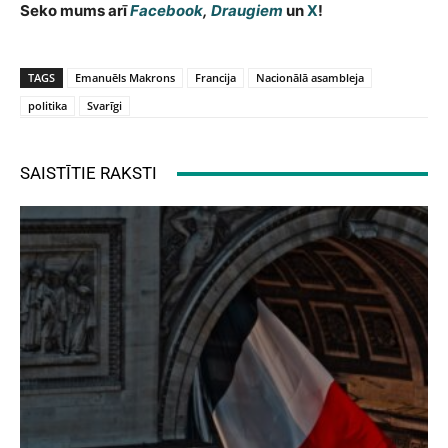
Seko mums arī
Facebook
,
Draugiem
un
X
!
TAGS
Emanuēls Makrons
Francija
Nacionālā asambleja
politika
Svarīgi
SAISTĪTIE RAKSTI