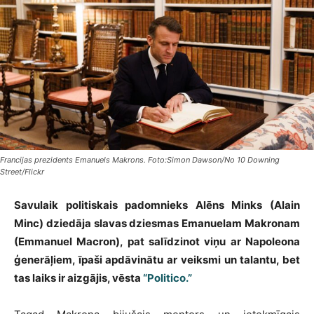
Francijas prezidents Emanuels Makrons. Foto:Simon Dawson/No 10 Downing
Street/Flickr
Savulaik politiskais padomnieks Alēns Minks (Alain
Minc) dziedāja slavas dziesmas Emanuelam Makronam
(Emmanuel Macron), pat salīdzinot viņu ar Napoleona
ģenerāļiem, īpaši apdāvinātu ar veiksmi un talantu, bet
tas laiks ir aizgājis, vēsta
“Politico.”