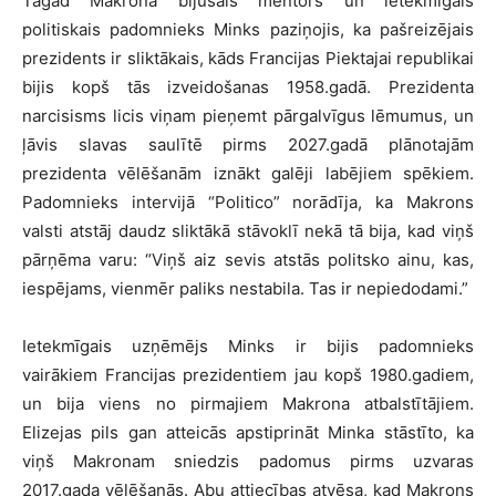
Tagad Makrona bijušais mentors un ietekmīgais
politiskais padomnieks Minks paziņojis, ka pašreizējais
prezidents ir sliktākais, kāds Francijas Piektajai republikai
bijis kopš tās izveidošanas 1958.gadā. Prezidenta
narcisisms licis viņam pieņemt pārgalvīgus lēmumus, un
ļāvis slavas saulītē pirms 2027.gadā plānotajām
prezidenta vēlēšanām iznākt galēji labējiem spēkiem.
Padomnieks intervijā “Politico” norādīja, ka Makrons
valsti atstāj daudz sliktākā stāvoklī nekā tā bija, kad viņš
pārņēma varu: “Viņš aiz sevis atstās politsko ainu, kas,
iespējams, vienmēr paliks nestabila. Tas ir nepiedodami.”
Ietekmīgais uzņēmējs Minks ir bijis padomnieks
vairākiem Francijas prezidentiem jau kopš 1980.gadiem,
un bija viens no pirmajiem Makrona atbalstītājiem.
Elizejas pils gan atteicās apstiprināt Minka stāstīto, ka
viņš Makronam sniedzis padomus pirms uzvaras
2017.gada vēlēšanās. Abu attiecības atvēsa, kad Makrons