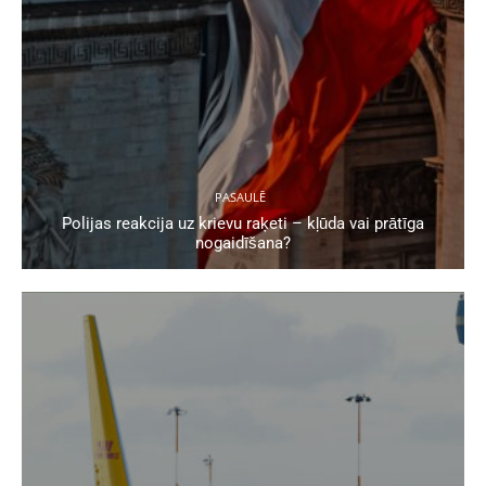
PASAULĒ
Polijas reakcija uz krievu raķeti – kļūda vai prātīga
nogaidīšana?