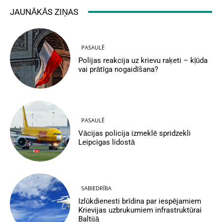
JAUNĀKĀS ZIŅAS
PASAULĒ
Polijas reakcija uz krievu raķeti – kļūda
vai prātīga nogaidīšana?
PASAULĒ
Vācijas policija izmeklē spridzekli
Leipcigas lidostā
SABIEDRĪBA
Izlūkdienesti brīdina par iespējamiem
Krievijas uzbrukumiem infrastruktūrai
Baltijā