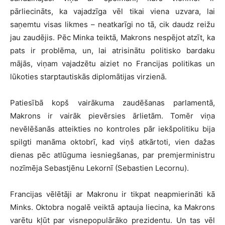
pārliecināts, ka vajadzīga vēl tikai viena uzvara, lai
saņemtu visas likmes – neatkarīgi no tā, cik daudz reižu
jau zaudējis. Pēc Minka teiktā, Makrons nespējot atzīt, ka
pats ir problēma, un, lai atrisinātu politisko bardaku
mājās, viņam vajadzētu aiziet no Francijas politikas un
lūkoties starptautiskās diplomātijas virzienā.
Patiesībā kopš vairākuma zaudēšanas parlamentā,
Makrons ir vairāk pievērsies ārlietām. Tomēr viņa
nevēlēšanās atteikties no kontroles pār iekšpolitiku bija
spilgti manāma oktobrī, kad viņš atkārtoti, vien dažas
dienas pēc atlūguma iesniegšanas, par premjerministru
nozīmēja Sebastjēnu Lekornī (Sebastien Lecornu).
Francijas vēlētāji ar Makronu ir tikpat neapmierināti kā
Minks. Oktobra nogalē veiktā aptauja liecina, ka Makrons
varētu kļūt par visnepopulārāko prezidentu. Un tas vēl