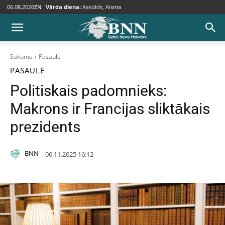
06.08.2026
EN
Vārda diena:
Askolds, Aisma
Sākums
Pasaulē
PASAULĒ
Politiskais padomnieks:
Makrons ir Francijas sliktākais
prezidents
BNN
06.11.2025 16:12