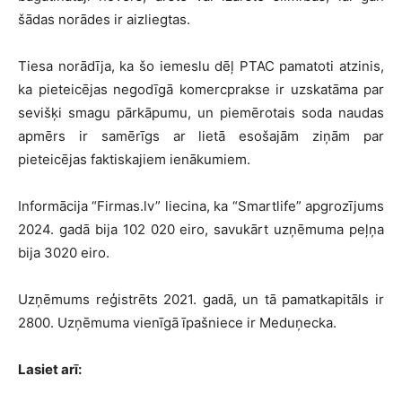
šādas norādes ir aizliegtas.
Tiesa norādīja, ka šo iemeslu dēļ PTAC pamatoti atzinis,
ka pieteicējas negodīgā komercprakse ir uzskatāma par
sevišķi smagu pārkāpumu, un piemērotais soda naudas
apmērs ir samērīgs ar lietā esošajām ziņām par
pieteicējas faktiskajiem ienākumiem.
Informācija “Firmas.lv” liecina, ka “Smartlife” apgrozījums
2024. gadā bija 102 020 eiro, savukārt uzņēmuma peļņa
bija 3020 eiro.
Uzņēmums reģistrēts 2021. gadā, un tā pamatkapitāls ir
2800. Uzņēmuma vienīgā īpašniece ir Meduņecka.
Lasiet arī: