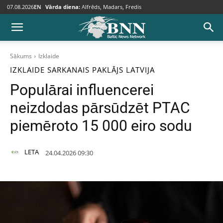
07.08.2026
EN
Vārda diena:
Alfrēds, Madars, Fredis
Sākums
Izklaide
IZKLAIDE
SARKANAIS PAKLĀJS
LATVIJA
Populārai influencerei
neizdodas pārsūdzēt PTAC
piemēroto 15 000 eiro sodu
LETA
24.04.2026 09:30