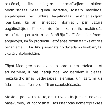
reklāmai, tika sniegtas normatīvajiem aktiem
neatbilstošas veselīguma norādes, tostarp maldinoši
apgalvojumi par uztura bagātinātāju ārstnieciskajām
īpašībām, kā arī, sniedzot informāciju par uztura
bagātinātājiem tīmekļa vietnēs, tika radīts maldinošs
priekšstats par uztura bagātinātāju īpašībām, piemēram,
apgalvojot, ka šo produktu lietošanas rezultātā tiks attīrīts
organisms un tas tiks pasargāts no dažādām slimībām, tai
skaitā onkoloģiskām.
Tāpat Meduņecka daudzus no produktiem ieteica lietot
arī bērniem, it īpaši gadījumos, kad bērniem ir biežas,
neizskaidrojamas vēdersāpes, alerģijas un izsitumi uz
ādas, mazasinība, bronhīti un saaukstēšanās.
Sieviete pēc vairākkārtējiem PTAC aicinājumiem neveica
pasākumus, lai nodrošinātu tās īstenotās komercprakses