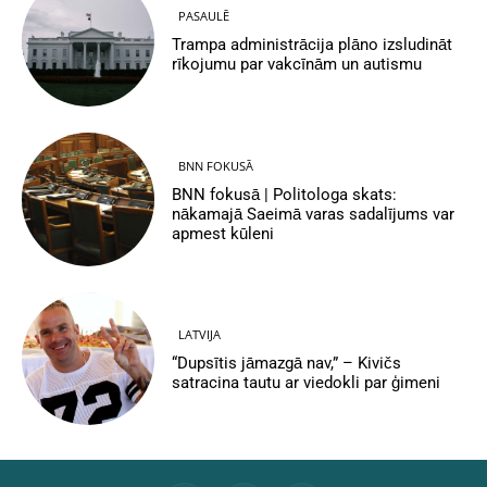
PASAULĒ
Trampa administrācija plāno izsludināt
rīkojumu par vakcīnām un autismu
BNN FOKUSĀ
BNN fokusā | Politologa skats:
nākamajā Saeimā varas sadalījums var
apmest kūleni
LATVIJA
“Dupsītis jāmazgā nav,” – Kivičs
satracina tautu ar viedokli par ģimeni