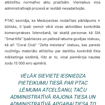
atbilstību normatīvo aktu prasībām. Vienlaikus viņa
administratīvajā procesā ar iestādi nesadarbojās.
PTAC secināja, ka Meduņeckas nodarītais pārkāpums ir
būtisks, it īpaši ņemot vērā viņas aktivitātes konkrētās
komercprakses īstenošanā, tai skaitā personas kā SIA
“Smartlife” īpašnieces un patiesā labuma guvējas statusu,
kā arī “Coral Club” “Zelta meistara” statusu, kas paredz
nozīmīgu materiālo atlīdzību par darbību konkrētā tīkla
mārketinga sistēmā, līdz ar to, viņai piemēroja naudas
sodu 15 000 eiro apmērā.
VĒLĀK SIEVIETE IESNIEDZA
PIETEIKUMU TIESĀ PAR PTAC
LĒMUMA ATCELŠANU, TAČU
ADMINISTRATĪVĀ RAJONA TIESA UN
ADMINISTRATĪVĀ APGABALTIESA TO