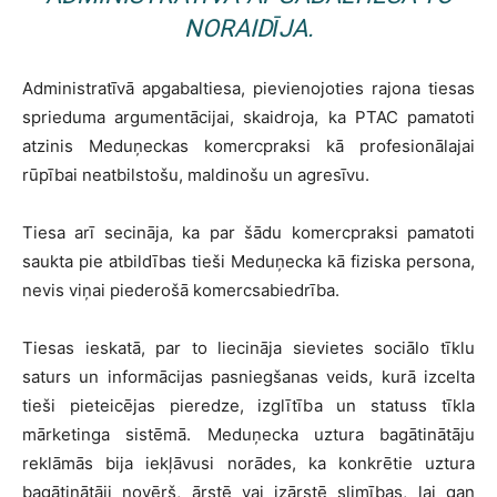
NORAIDĪJA.
Administratīvā apgabaltiesa, pievienojoties rajona tiesas
sprieduma argumentācijai, skaidroja, ka PTAC pamatoti
atzinis Meduņeckas komercpraksi kā profesionālajai
rūpībai neatbilstošu, maldinošu un agresīvu.
Tiesa arī secināja, ka par šādu komercpraksi pamatoti
saukta pie atbildības tieši Meduņecka kā fiziska persona,
nevis viņai piederošā komercsabiedrība.
Tiesas ieskatā, par to liecināja sievietes sociālo tīklu
saturs un informācijas pasniegšanas veids, kurā izcelta
tieši pieteicējas pieredze, izglītība un statuss tīkla
mārketinga sistēmā. Meduņecka uztura bagātinātāju
reklāmās bija iekļāvusi norādes, ka konkrētie uztura
bagātinātāji novērš, ārstē vai izārstē slimības, lai gan