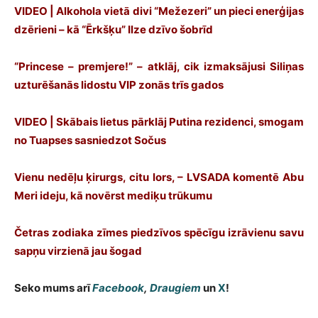
VIDEO | Alkohola vietā divi “Mežezeri” un pieci enerģijas
dzērieni – kā “Ērkšķu” Ilze dzīvo šobrīd
“Princese – premjere!” – atklāj, cik izmaksājusi Siliņas
uzturēšanās lidostu VIP zonās trīs gados
VIDEO | Skābais lietus pārklāj Putina rezidenci, smogam
no Tuapses sasniedzot Sočus
Vienu nedēļu ķirurgs, citu lors, – LVSADA komentē Abu
Meri ideju, kā novērst mediķu trūkumu
Četras zodiaka zīmes piedzīvos spēcīgu izrāvienu savu
sapņu virzienā jau šogad
Seko mums arī
Facebook
,
Draugiem
un
X
!