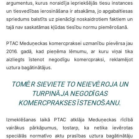
argumentus, kurus noraidīja iepriekšējās tiesu instances
un tiesvedības ierosināšana ir atsakāma, jo apgabaltiesas
spriedums balstīts uz pienācīgi noskaidrotiem faktiem un
tajā nav saskatāmas kļūdas tiesību normu piemērošanā.
PTAC Meduņeckas komercpraksei uzmanību pievērsa jau
2016. gadā, kad pieņēma lēmumu, ar kuru viņai tika
aizliegts īstenot negodīgu komercpraksi, reklamējot
uztura bagātinātājus.
TOMĒR SIEVIETE TO NEIEVĒROJA UN
TURPINĀJA NEGODĪGAS
KOMERCPRAKSES ĪSTENOŠANU.
Izmeklēšanas laikā PTAC atklāja Meduņeckas rīcībā
vairākus pārkāpumus, tostarp, ka netika ievērotas
speciālās normatīvo aktu prasības uztura bagātinātāju