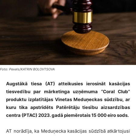
Foto: Pexels/KATRIN BOLOVTSOVA
Augstākā tiesa (AT) atteikusies ierosināt kasācijas
tiesvedību par mārketinga uzņēmuma “Coral Club”
produktu izplatītājas Vinetas Meduņeckas sūdzību, ar
kuru tika apstrīdēts Patērētāju tiesību aizsardzības
centra (PTAC) 2023. gadā piemērotais 15 000 eiro sods.
AT norādīja, ka Meduņecka kasācijas sūdzībā atkārtojusi