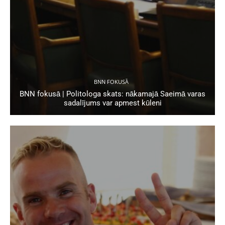
BNN FOKUSĀ
BNN fokusā | Politologa skats: nākamajā Saeimā varas
sadalījums var apmest kūleni