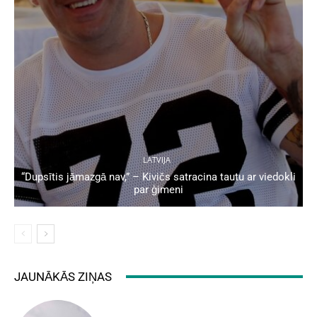
LATVIJA
“Dupsītis jāmazgā nav,” – Kivičs satracina tautu ar viedokli
par ģimeni
JAUNĀKĀS ZIŅAS