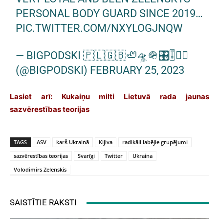
PERSONAL BODY GUARD SINCE 2019…
PIC.TWITTER.COM/NXYLOGJNQW
— BIGPODSKI 🇵🇱🇬🇧🦥🛸🪖🎛🎚🏴‍☠️
(@BIGPODSKI)
FEBRUARY 25, 2023
Lasiet arī: Kukaiņu milti Lietuvā rada jaunas
sazvērestības teorijas
TAGS
ASV
karš Ukrainā
Kijiva
radikāli labējie grupējumi
sazvērestības teorijas
Svarīgi
Twitter
Ukraina
Volodimirs Zelenskis
SAISTĪTIE RAKSTI