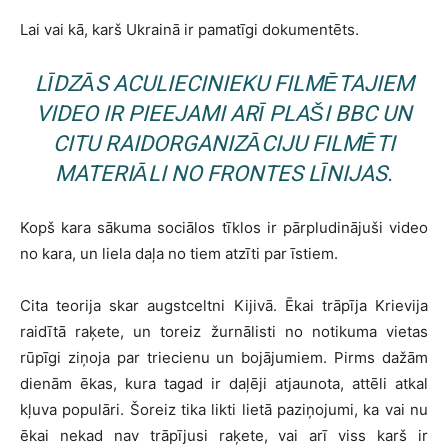
Lai vai kā, karš Ukrainā ir pamatīgi dokumentēts.
LĪDZĀS ACULIECINIEKU FILMĒTAJIEM
VIDEO IR PIEEJAMI ARĪ PLAŠI BBC UN
CITU RAIDORGANIZĀCIJU FILMĒTI
MATERIĀLI NO FRONTES LĪNIJAS.
Kopš kara sākuma sociālos tīklos ir pārpludinājuši video
no kara, un liela daļa no tiem atzīti par īstiem.
Cita teorija skar augstceltni Kijivā. Ēkai trāpīja Krievija
raidītā raķete, un toreiz žurnālisti no notikuma vietas
rūpīgi ziņoja par triecienu un bojājumiem. Pirms dažām
dienām ēkas, kura tagad ir daļēji atjaunota, attēli atkal
kļuva populāri. Šoreiz tika likti lietā paziņojumi, ka vai nu
ēkai nekad nav trāpījusi raķete, vai arī viss karš ir