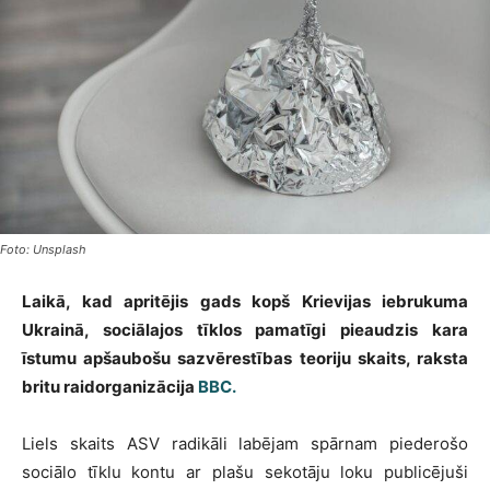
Foto: Unsplash
Laikā, kad apritējis gads kopš Krievijas iebrukuma
Ukrainā, sociālajos tīklos pamatīgi pieaudzis kara
īstumu apšaubošu sazvērestības teoriju skaits, raksta
britu raidorganizācija
BBC.
Liels skaits ASV radikāli labējam spārnam piederošo
sociālo tīklu kontu ar plašu sekotāju loku publicējuši