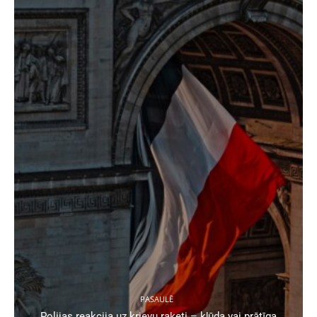
PASAULĒ
Polijas reakcija uz krievu raķeti – kļūda vai prātīga