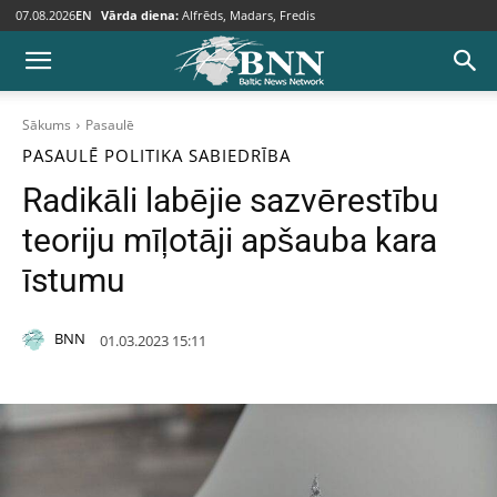
07.08.2026
EN
Vārda diena:
Alfrēds, Madars, Fredis
Sākums
Pasaulē
PASAULĒ
POLITIKA
SABIEDRĪBA
Radikāli labējie sazvērestību
teoriju mīļotāji apšauba kara
īstumu
BNN
01.03.2023 15:11