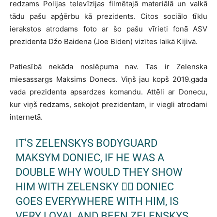
redzams Polijas televīzijas filmētajā materiālā un valkā
tādu pašu apģērbu kā prezidents. Citos sociālo tīklu
ierakstos atrodams foto ar šo pašu vīrieti fonā ASV
prezidenta Džo Baidena (Joe Biden) vizītes laikā Kijivā.
Patiesībā nekāda noslēpuma nav. Tas ir Zelenska
miesassargs Maksims Donecs. Viņš jau kopš 2019.gada
vada prezidenta apsardzes komandu. Attēli ar Donecu,
kur viņš redzams, sekojot prezidentam, ir viegli atrodami
internetā.
IT'S ZELENSKYS BODYGUARD
MAKSYM DONIEC, IF HE WAS A
DOUBLE WHY WOULD THEY SHOW
HIM WITH ZELENSKY 🤦‍♂️ DONIEC
GOES EVERYWHERE WITH HIM, IS
VERY LOYAL AND BEEN ZELENSKYS