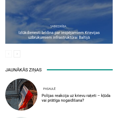
SABIEDRĪBA
Izlūkdienesti brīdina par iespējamiem Krievijas
uzbrukumiem infrastruktūrai Baltijā
JAUNĀKĀS ZIŅAS
PASAULĒ
Polijas reakcija uz krievu raķeti – kļūda
vai prātīga nogaidīšana?