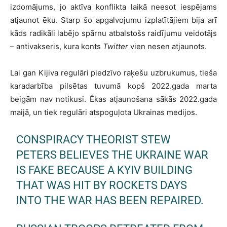
izdomājums, jo aktīva konflikta laikā neesot iespējams
atjaunot ēku. Starp šo apgalvojumu izplatītājiem bija arī
kāds radikāli labējo spārnu atbalstošs raidījumu veidotājs
– antivakseris, kura konts
Twitter
vien nesen atjaunots.
Lai gan Kijiva regulāri piedzīvo raķešu uzbrukumus, tieša
karadarbība pilsētas tuvumā kopš 2022.gada marta
beigām nav notikusi. Ēkas atjaunošana sākās 2022.gada
maijā, un tiek regulāri atspoguļota Ukrainas medijos.
CONSPIRACY THEORIST STEW
PETERS BELIEVES THE UKRAINE WAR
IS FAKE BECAUSE A KYIV BUILDING
THAT WAS HIT BY ROCKETS DAYS
INTO THE WAR HAS BEEN REPAIRED.