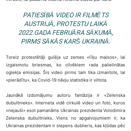
PATIESĪBĀ VIDEO IR FILMĒTS
AUSTRIJĀ, PROTESTU LAIKĀ
2022.GADA FEBRUĀRA SĀKUMĀ,
PIRMS SĀKĀS KARŠ UKRAINĀ.
Toreiz protestētāji gulēja uz zemes «līķu maisos», lai
izgaismotu briesmas, ko cilvēkiem rada palielinātas
oglekļa emisijas. Šis video pirms tam tika izmantots, lai
«pierādītu», ka Covid-19 nāvju statistika ir viltota.
Jaunākā izdomājumu autoru fantāzija ir «Zelenska
dubultnieks». Interneta vidē cirkulē video un foto, kuros
«nejauši» esot pamanāms Ukrainas prezidenta Volodimira
Zelenska dubultnieks. Viens no apgalvojumiem ir, ka
Ukrainas prezidentam ir slepens dublieris, kas kļūdas pēc