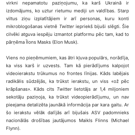
virkni nepamatotu paziņojumu, ka karš Ukrainā ir
izdomājums, ko uztur rietumu mediji un valdības. Starp
viltus ziņu izplatītājiem ir arī personas, kuru konti
mikroblogošanas vietnē
Twitter
iepriekš bijuši slēgti. Šie
cilvēki atguva iespēju izmantot platformu pēc tam, kad to
pārņēma Īlons Masks (Elon Musk).
Viens no pieņēmumiem, kas ātri kļuva populārs, norādīja,
ka viss karš ir uzvests. Tam kā pierādījums kalpojot
videoierakstu trūkumus no frontes līnijas. Kāds labējais
radikālis sūdzējās, ka trūkst ierakstu, un viss «ož pēc
krāpšanas». Kāds cits
Twitter
lietotājs ar 1,4 miljoniem
sekotāju paziņoja, ka trūkst videopierādījumu, un nav
pieejama detalizēta jaunākā informācija par kara gaitu. Ar
šo ierakstu vēlāk dalījās arī bijušais ASV padomnieks
nacionālās drošības jautājumos Maikls Flinns (Michael
Flynn).