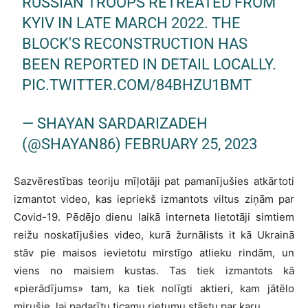
RUSSIAN TROOPS RETREATED FROM
KYIV IN LATE MARCH 2022. THE
BLOCK'S RECONSTRUCTION HAS
BEEN REPORTED IN DETAIL LOCALLY.
PIC.TWITTER.COM/84BHZU1BMT
— SHAYAN SARDARIZADEH
(@SHAYAN86)
FEBRUARY 25, 2023
Sazvērestības teoriju mīļotāji pat pamanījušies atkārtoti
izmantot video, kas iepriekš izmantots viltus ziņām par
Covid-19. Pēdējo dienu laikā interneta lietotāji simtiem
reižu noskatījušies video, kurā žurnālists it kā Ukrainā
stāv pie maisos ievietotu mirstīgo atlieku rindām, un
viens no maisiem kustas. Tas tiek izmantots kā
«pierādījums» tam, ka tiek nolīgti aktieri, kam jātēlo
mirušie, lai padarītu ticamu rietumu stāstu par karu.