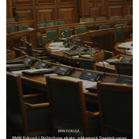
BNN FOKUSĀ
BNN fokusā | Politologa skats: nākamajā Saeimā varas