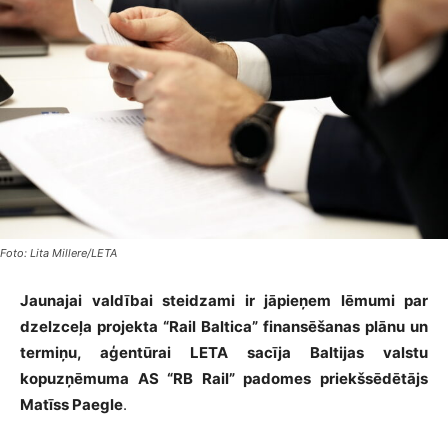
Foto: Lita Millere/LETA
Jaunajai valdībai steidzami ir jāpieņem lēmumi par
dzelzceļa projekta “Rail Baltica” finansēšanas plānu un
termiņu, aģentūrai LETA sacīja Baltijas valstu
kopuzņēmuma AS “RB Rail” padomes priekšsēdētājs
Matīss Paegle
.