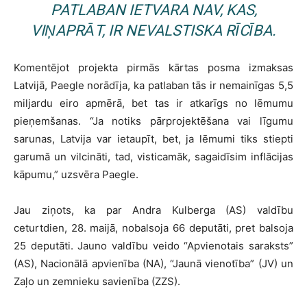
PATLABAN IETVARA NAV, KAS,
VIŅAPRĀT, IR NEVALSTISKA RĪCĪBA.
Komentējot projekta pirmās kārtas posma izmaksas
Latvijā, Paegle norādīja, ka patlaban tās ir nemainīgas 5,5
miljardu eiro apmērā, bet tas ir atkarīgs no lēmumu
pieņemšanas. “Ja notiks pārprojektēšana vai līgumu
sarunas, Latvija var ietaupīt, bet, ja lēmumi tiks stiepti
garumā un vilcināti, tad, visticamāk, sagaidīsim inflācijas
kāpumu,” uzsvēra Paegle.
Jau ziņots, ka par Andra Kulberga (AS) valdību
ceturtdien, 28. maijā, nobalsoja 66 deputāti, pret balsoja
25 deputāti. Jauno valdību veido “Apvienotais saraksts”
(AS), Nacionālā apvienība (NA), “Jaunā vienotība” (JV) un
Zaļo un zemnieku savienība (ZZS).