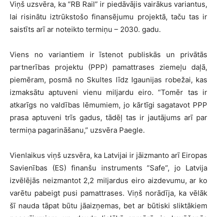
Viņš uzsvēra, ka “RB Rail” ir piedāvājis vairākus variantus,
lai risinātu iztrūkstošo finansējumu projektā, taču tas ir
saistīts arī ar noteikto termiņu – 2030. gadu.
Viens no variantiem ir īstenot publiskās un privātās
partnerības projektu (PPP) pamattrases ziemeļu daļā,
piemēram, posmā no Skultes līdz Igaunijas robežai, kas
izmaksātu aptuveni vienu miljardu eiro. “Tomēr tas ir
atkarīgs no valdības lēmumiem, jo kārtīgi sagatavot PPP
prasa aptuveni trīs gadus, tādēļ tas ir jautājums arī par
termiņa pagarināšanu,” uzsvēra Paegle.
Vienlaikus viņš uzsvēra, ka Latvijai ir jāizmanto arī Eiropas
Savienības (ES) finanšu instruments “Safe”, jo Latvija
izvēlējās neizmantot 2,2 miljardus eiro aizdevumu, ar ko
varētu pabeigt pusi pamattrases. Viņš norādīja, ka vēlāk
šī nauda tāpat būtu jāaizņemas, bet ar būtiski sliktākiem