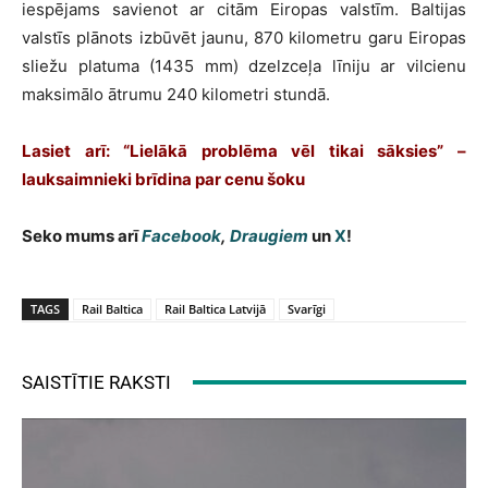
iespējams savienot ar citām Eiropas valstīm. Baltijas
valstīs plānots izbūvēt jaunu, 870 kilometru garu Eiropas
sliežu platuma (1435 mm) dzelzceļa līniju ar vilcienu
maksimālo ātrumu 240 kilometri stundā.
Lasiet arī: “Lielākā problēma vēl tikai sāksies” –
lauksaimnieki brīdina par cenu šoku
Seko mums arī
Facebook
,
Draugiem
un
X
!
TAGS
Rail Baltica
Rail Baltica Latvijā
Svarīgi
SAISTĪTIE RAKSTI