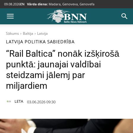
09.08.2026
EN
Vārda diena:
Madara, Genoveva, Genovefa
Sākums
Baltija
Latvija
LATVIJA
POLITIKA
SABIEDRĪBA
“Rail Baltica” nonāk izšķirošā
punktā: jaunajai valdībai
steidzami jālemj par
miljardiem
LETA
03.06.2026 09:30