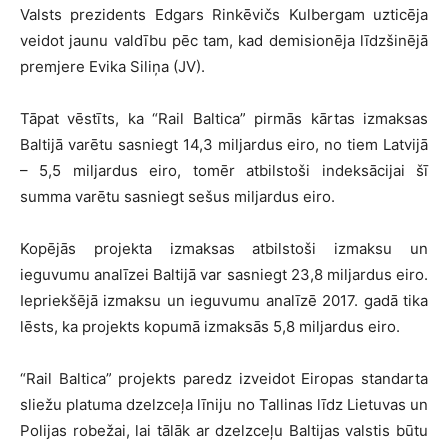
Valsts prezidents Edgars Rinkēvičs Kulbergam uzticēja
veidot jaunu valdību pēc tam, kad demisionēja līdzšinējā
premjere Evika Siliņa (JV).
Tāpat vēstīts, ka “Rail Baltica” pirmās kārtas izmaksas
Baltijā varētu sasniegt 14,3 miljardus eiro, no tiem Latvijā
– 5,5 miljardus eiro, tomēr atbilstoši indeksācijai šī
summa varētu sasniegt sešus miljardus eiro.
Kopējās projekta izmaksas atbilstoši izmaksu un
ieguvumu analīzei Baltijā var sasniegt 23,8 miljardus eiro.
Iepriekšējā izmaksu un ieguvumu analīzē 2017. gadā tika
lēsts, ka projekts kopumā izmaksās 5,8 miljardus eiro.
“Rail Baltica” projekts paredz izveidot Eiropas standarta
sliežu platuma dzelzceļa līniju no Tallinas līdz Lietuvas un
Polijas robežai, lai tālāk ar dzelzceļu Baltijas valstis būtu