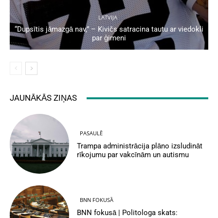
LATVIJA
“Dupsītis jāmazgā nav,” – Kivičs satracina tautu ar viedokli
par ģimeni
JAUNĀKĀS ZIŅAS
PASAULĒ
Trampa administrācija plāno izsludināt
rīkojumu par vakcīnām un autismu
BNN FOKUSĀ
BNN fokusā | Politologa skats: