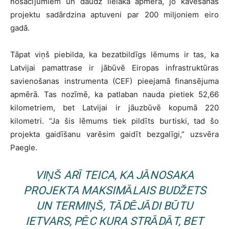
nosacījumiem un daudz lielākā apmērā, jo kavēšanās
projektu sadārdzina aptuveni par 200 miljoniem eiro
gadā.
Tāpat viņš piebilda, ka bezatbildīgs lēmums ir tas, ka
Latvijai pamattrase ir jābūvē Eiropas infrastruktūras
savienošanas instrumenta (CEF) pieejamā finansējuma
apmērā. Tas nozīmē, ka patlaban nauda pietiek 52,66
kilometriem, bet Latvijai ir jāuzbūvē kopumā 220
kilometri. “Ja šis lēmums tiek pildīts burtiski, tad šo
projekta gaidīšanu varēsim gaidīt bezgalīgi,” uzsvēra
Paegle.
VIŅŠ ARĪ TEICA, KA JĀNOSAKA
PROJEKTA MAKSIMĀLAIS BUDŽETS
UN TERMIŅŠ, TĀDĒJĀDI BŪTU
IETVARS, PĒC KURA STRĀDĀT, BET